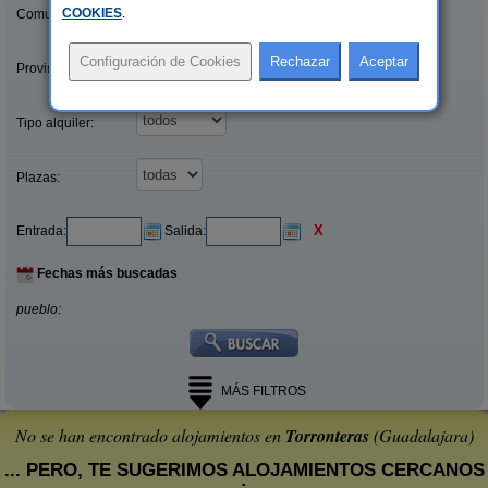
COOKIES
.
Comunidades:
Provincias/Islas:
Tipo alquiler:
Plazas:
X
Entrada:
Salida:
Fechas más buscadas
pueblo:
MÁS FILTROS
No se han encontrado alojamientos en
Torronteras
(Guadalajara)
... PERO, TE SUGERIMOS ALOJAMIENTOS CERCANOS
: