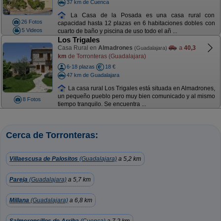
37 km de Cuenca
La Casa de la Posada es una casa rural con
26 Fotos
capacidad hasta 12 plazas en 6 habitaciones dobles con
5 Videos
cuarto de baño y piscina de uso todo el añ ...
Los Trigales
Casa Rural en
Almadrones
a
40,3
(Guadalajara)
km
de Torronteras (Guadalajara)
6-18 plazas
18 €
47 km de Guadalajara
La casa rural Los Trigales está situada en Almadrones,
un pequeño pueblo pero muy bien comunicado y al mismo
8 Fotos
tiempo tranquilo. Se encuentra ...
Cerca de Torronteras:
Villaescusa de Palositos
(Guadalajara)
a 5,2 km
Pareja
(Guadalajara)
a 5,7 km
Millana
(Guadalajara)
a 6,8 km