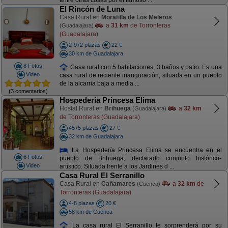
entre otras cosas por el famoso ...
El Rincón de Luna
Casa Rural en
Moratilla de Los Meleros
a
31 km
de Torronteras
(Guadalajara)
(Guadalajara)
2-9+2 plazas
22 €
30 km de Guadalajara
8 Fotos
Casa rural con 5 habitaciones, 3 baños y patio. Es una
Video
casa rural de reciente inauguración, situada en un pueblo
de la alcarria baja a media ...
(3 comentarios)
Hospedería Princesa Elima
Hostal Rural en
Brihuega
a
32 km
(Guadalajara)
de Torronteras (Guadalajara)
45+5 plazas
27 €
32 km de Guadalajara
La Hospedería Princesa Elima se encuentra en el
6 Fotos
pueblo de Brihuega, declarado conjunto histórico-
Video
artístico. Situada frente a los Jardines d ...
Casa Rural El Serranillo
Casa Rural en
Cañamares
a
32 km
de
(Cuenca)
Torronteras (Guadalajara)
4-8 plazas
20 €
58 km de Cuenca
La casa rural El Serranillo le sorprenderá por su