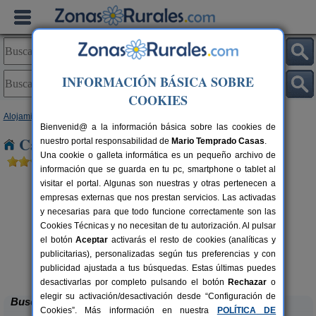
INFORMACIÓN BÁSICA SOBRE
COOKIES
Alojamientos
>
Castilla-La Mancha
>
Guadalajara
> Torronteras
Bienvenid@ a la información básica sobre las cookies de
Casas Rurales cerca de Torronteras
nuestro portal responsabilidad de
Mario Temprado Casas
.
Una cookie o galleta informática es un pequeño archivo de
información que se guarda en tu pc, smartphone o tablet al
visitar el portal. Algunas son nuestras y otras pertenecen a
empresas externas que nos prestan servicios. Las activadas
y necesarias para que todo funcione correctamente son las
Cookies Técnicas y no necesitan de tu autorización. Al pulsar
el botón
Aceptar
activarás el resto de cookies (analíticas y
publicitarias), personalizadas según tus preferencias y con
Albergue Rural El Autillo
rs.
6-160+5 pers.
 €
17 €
publicidad ajustada a tus búsquedas. Estas últimas puedes
Orea (Guadalajara)
desde
desactivarlas por completo pulsando el botón
Rechazar
o
elegir su activación/desactivación desde “Configuración de
Buscar
Cookies”. Más información en nuestra
POLÍTICA DE