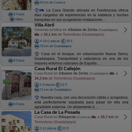
55 km de Cuenca
La Casa Grande ubicada en Fuertescusa ofrece
8 Fotos
días cargados de experiencias en la nataleza y noches
Video
tranquilas en sus acogedoras instalacione ...
Villa Abril
Vivienda turística en
Albalate de Zorita
(Guadalajara)
a
36,1 km
de Torronteras (Guadalajara)
4-10+2 plazas
35 €
76 km de Guadalajara
Casa en el bosque, en urbanización Nueva Sierra,
Guadalajara. Tranquilidad y naturaleza en una de los
8 Fotos
mejores entornos naturales de España. ...
Casa Rural El Callejón
Casa Rural en
Albalate de Zorita
a
(Guadalajara)
36,3 km
de Torronteras (Guadalajara)
2-8 plazas
21 €
71 km de Guadalajara
Nuestra casa, con una decoración cálida y acogedora,
está perfectamente equipada para pasar en ella una
8 Fotos
agradable estancia. Un alojamiento ú ...
La Casa de La Posada
Casa Rural en
Ribagorda
a
39,7 km
de
(Cuenca)
Torronteras (Guadalajara)
3-12 plazas
22 €