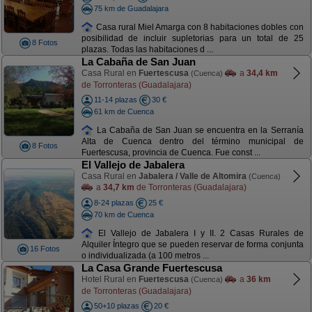
75 km de Guadalajara
Casa rural Miel Amarga con 8 habitaciones dobles con
posibilidad de incluir supletorias para un total de 25
8 Fotos
plazas. Todas las habitaciones d ...
La Cabaña de San Juan
Casa Rural en
Fuertescusa
a
34,4 km
(Cuenca)
de Torronteras (Guadalajara)
11-14 plazas
30 €
61 km de Cuenca
La Cabaña de San Juan se encuentra en la Serranía
Alta de Cuenca dentro del término municipal de
8 Fotos
Fuertescusa, provincia de Cuenca. Fue const ...
El Vallejo de Jabalera
Casa Rural en
Jabalera / Valle de Altomira
(Cuenca)
a
34,7 km
de Torronteras (Guadalajara)
8-24 plazas
25 €
70 km de Cuenca
El Vallejo de Jabalera I y II. 2 Casas Rurales de
Alquiler Íntegro que se pueden reservar de forma conjunta
16 Fotos
o individualizada (a 100 metros ...
La Casa Grande Fuertescusa
Hotel Rural en
Fuertescusa
a
36 km
(Cuenca)
de Torronteras (Guadalajara)
50+10 plazas
20 €