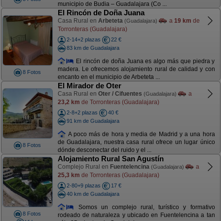
municipio de Budia – Guadalajara (Co ...
El Rincón de Doña Juana
Casa Rural en
Arbeteta
a
19 km
de
(Guadalajara)
Torronteras (Guadalajara)
2-14+2 plazas
22 €
83 km de Guadalajara
El rincón de doña Juana es algo más que piedra y
madera. Le ofrecemos alojamiento rural de calidad y con
8 Fotos
encanto en el municipio de Arbeteta ...
El Mirador de Oter
Casa Rural en
Oter / Cifuentes
a
(Guadalajara)
23,2 km
de Torronteras (Guadalajara)
2-8+2 plazas
40 €
91 km de Guadalajara
A poco más de hora y media de Madrid y a una hora
de Guadalajara, nuestra casa rural ofrece un lugar único
8 Fotos
dónde desconectar del ruido y el ...
Alojamiento Rural San Agustín
Complejo Rural en
Fuentelencina
a
(Guadalajara)
25,3 km
de Torronteras (Guadalajara)
2-80+9 plazas
17 €
40 km de Guadalajara
Somos un complejo rural, turístico y formativo
8 Fotos
rodeado de naturaleza y ubicado en Fuentelencina a tan