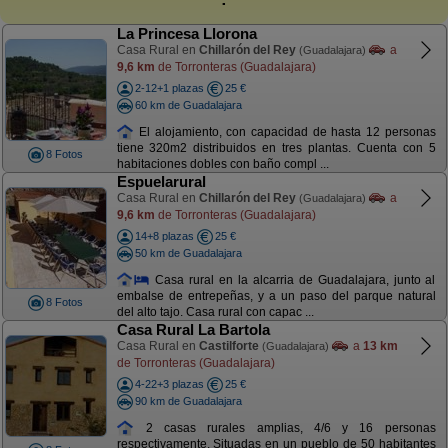
La Princesa Llorona
Casa Rural en
Chillarón del Rey
a
(Guadalajara)
9,6 km
de Torronteras (Guadalajara)
2-12+1 plazas
25 €
60 km de Guadalajara
El alojamiento, con capacidad de hasta 12 personas
tiene 320m2 distribuidos en tres plantas. Cuenta con 5
8 Fotos
habitaciones dobles con baño compl ...
Espuelarural
Casa Rural en
Chillarón del Rey
a
(Guadalajara)
9,6 km
de Torronteras (Guadalajara)
14+8 plazas
25 €
50 km de Guadalajara
Casa rural en la alcarria de Guadalajara, junto al
embalse de entrepeñas, y a un paso del parque natural
8 Fotos
del alto tajo. Casa rural con capac ...
Casa Rural La Bartola
Casa Rural en
Castilforte
a
13 km
(Guadalajara)
de Torronteras (Guadalajara)
4-22+3 plazas
25 €
90 km de Guadalajara
2 casas rurales amplias, 4/6 y 16 personas
respectivamente. Situadas en un pueblo de 50 habitantes