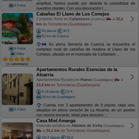
amplitud, hemos puesto por delante la comodidad de
8 Fotos
nuestros clientes. Con una decoración t ...
Cabañas El Llano de Los Conejos
Complejo Rural en
Cañamares
a
32,2
(Cuenca)
km
de Torronteras (Guadalajara)
60 plazas
30 €
52 km de Cuenca
En plena Serranía de Cuenca se encuentra el
8 Fotos
complejo rural de cabañas de madera el Llano de los
Video
Conejos, situado en el municipio de Cañamare ...
(1 comentario)
Apartamentos Rurales Esencias de la
Alcarria
Apartamentos Rurales en
Hueva
a
(Guadalajara)
33,9 km
de Torronteras (Guadalajara)
6-18 plazas
21 €
39 km de Guadalajara
Cuenta con 3 apartamentos de 6 plazas cada uno,
8 Fotos
situados en pleno corazón de La Alcarria, en un pueblo
con mucho encanto, ideal para descans ...
Casa Miel Amarga
Vivienda turística en
Albalate de Zorita
(Guadalajara)
a
34,1 km
de Torronteras (Guadalajara)
18+7 plazas
30 €