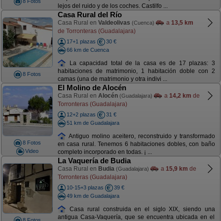
8 Fotos
lejos del ruido y de los coches. Castilfo ...
Casa Rural del Río
Casa Rural en
Valdeolivas
a
13,5 km
(Cuenca)
de Torronteras (Guadalajara)
17+1 plazas
30 €
66 km de Cuenca
La capacidad total de la casa es de 17 plazas: 3
habitaciones de matrimonio, 1 habitación doble con 2
8 Fotos
camas (una de matrimonio y otra indivi ...
El Molino de Alocén
Casa Rural en
Alocén
a
14,2 km
de
(Guadalajara)
Torronteras (Guadalajara)
12+2 plazas
31 €
51 km de Guadalajara
Antiguo molino aceitero, reconstruido y transformado
8 Fotos
en casa rural. Tenemos 6 habitaciones dobles, con baño
Video
completo incorporado en todas. ¡ ...
La Vaquería de Budia
Casa Rural en
Budia
a
15,9 km
de
(Guadalajara)
Torronteras (Guadalajara)
10-15+3 plazas
39 €
49 km de Guadalajara
Casa rural construida en el siglo XIX, siendo una
antigua Casa-Vaquería, que se encuentra ubicada en el
8 Fotos