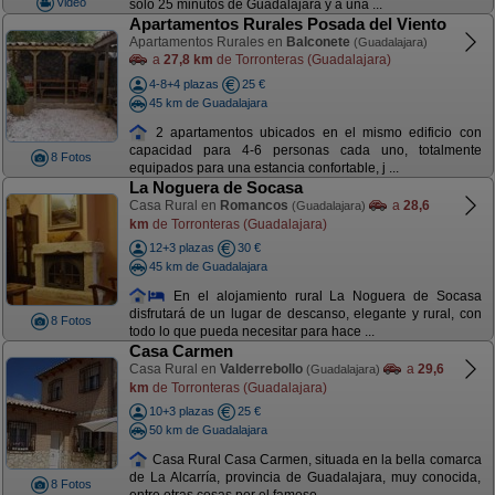
Video
sólo 25 minutos de Guadalajara y a una ...
Apartamentos Rurales Posada del Viento
Apartamentos Rurales en
Balconete
(Guadalajara)
a
27,8 km
de Torronteras (Guadalajara)
4-8+4 plazas
25 €
45 km de Guadalajara
2 apartamentos ubicados en el mismo edificio con
capacidad para 4-6 personas cada uno, totalmente
8 Fotos
equipados para una estancia confortable, j ...
La Noguera de Socasa
Casa Rural en
Romancos
a
28,6
(Guadalajara)
km
de Torronteras (Guadalajara)
12+3 plazas
30 €
45 km de Guadalajara
En el alojamiento rural La Noguera de Socasa
disfrutará de un lugar de descanso, elegante y rural, con
8 Fotos
todo lo que pueda necesitar para hace ...
Casa Carmen
Casa Rural en
Valderrebollo
a
29,6
(Guadalajara)
km
de Torronteras (Guadalajara)
10+3 plazas
25 €
50 km de Guadalajara
Casa Rural Casa Carmen, situada en la bella comarca
de La Alcarría, provincia de Guadalajara, muy conocida,
8 Fotos