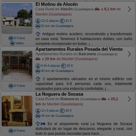
El Molino de Alocén
Casa Rural en
Alocén
a
9,1 km
de
(Guadalajara)
Mantiel (Guadalajara)
12+2 plazas
31 €
51 km de Guadalajara
Antiguo molino aceitero, reconstruido y transformado
8 Fotos
en casa rural. Tenemos 6 habitaciones dobles, con baño
Video
completo incorporado en todas. ¡ ...
Apartamentos Rurales Posada del Viento
Apartamentos Rurales en
Balconete
(Guadalajara)
a
20 km
de Mantiel (Guadalajara)
4-8+4 plazas
25 €
45 km de Guadalajara
2 apartamentos ubicados en el mismo edificio con
capacidad para 4-6 personas cada uno, totalmente
8 Fotos
equipados para una estancia confortable, j ...
La Noguera de Socasa
Casa Rural en
Romancos
a
20,2
(Guadalajara)
km
de Mantiel (Guadalajara)
12+3 plazas
30 €
45 km de Guadalajara
En el alojamiento rural La Noguera de Socasa
disfrutará de un lugar de descanso, elegante y rural, con
8 Fotos
todo lo que pueda necesitar para hace ...