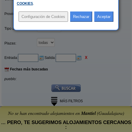
COOKIES
.
Provincias/Islas:
Tipo alquiler:
Plazas:
X
Entrada:
Salida:
Fechas más buscadas
pueblo:
MÁS FILTROS
No se han encontrado alojamientos en
Mantiel
(Guadalajara)
... PERO, TE SUGERIMOS ALOJAMIENTOS CERCANOS
: