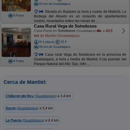
50 km de Guadalajara
Situada en Bujalaro (a hora y cuarto de Madrid), La
8 Fotos
Bodega del Abuelo es un conjunto de apartamentos
rurales, levantados sobre las ruinas de ...
Casa Rural Vega de Sotodosos
Casa Rural en
Sotodosos
a
40,5
(Guadalajara)
km
de Mantiel (Guadalajara)
8+1 plazas
25 €
95 km de Guadalajara
Casa rural Vega de Sotodosos en la provincia de
Guadalajara, a hora y media de Madrid. A las puertas del
8 Fotos
Parque Natural del Alto Tajo, infin ...
Cerca de Mantiel:
Chillaron del Rey
(Guadalajara)
a 3,4 km
Duron
(Guadalajara)
a 5,4 km
La Puerta
(Guadalajara)
a 6,4 km