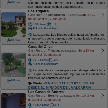
8 Fotos
situados en pleno corazón de La Alcarria, en un pueblo
con mucho encanto, ideal para descans ...
Los Trigales
Casa Rural en
Almadrones
a
32,7
(Guadalajara)
km
de Mantiel (Guadalajara)
6-18 plazas
18 €
47 km de Guadalajara
La casa rural Los Trigales está situada en Almadrones,
un pequeño pueblo pero muy bien comunicado y al mismo
8 Fotos
tiempo tranquilo. Se encuentra ...
Casa del Olivo
Casa Rural en
Trijueque
a
33 km
(Guadalajara)
de Mantiel (Guadalajara)
6-8+2 plazas
22 €
25 km de Guadalajara
La vivienda es una antigua casa labriega rehabilitada
en la que se han preservado algunos de los elementos
típicos de las construcciones loc ...
8 Fotos
VEN A VER EL ECLIPSE SOLAR
Oferta:
DESDE EL MIRADOR DE LA ALCARRIA
Las Casas de Andrea
Casa Rural en
Horche
a
34,3 km
(Guadalajara)
de Mantiel (Guadalajara)
2-18+2 plazas
30 €