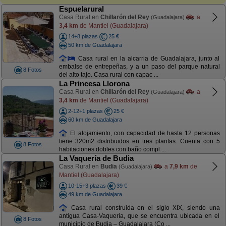
Espuelarural
Casa Rural en
Chillarón del Rey
a
(Guadalajara)
3,4 km
de Mantiel (Guadalajara)
14+8 plazas
25 €
50 km de Guadalajara
Casa rural en la alcarria de Guadalajara, junto al
embalse de entrepeñas, y a un paso del parque natural
8 Fotos
del alto tajo. Casa rural con capac ...
La Princesa Llorona
Casa Rural en
Chillarón del Rey
a
(Guadalajara)
3,4 km
de Mantiel (Guadalajara)
2-12+1 plazas
25 €
60 km de Guadalajara
El alojamiento, con capacidad de hasta 12 personas
tiene 320m2 distribuidos en tres plantas. Cuenta con 5
8 Fotos
habitaciones dobles con baño compl ...
La Vaquería de Budia
Casa Rural en
Budia
a
7,9 km
de
(Guadalajara)
Mantiel (Guadalajara)
10-15+3 plazas
39 €
49 km de Guadalajara
Casa rural construida en el siglo XIX, siendo una
antigua Casa-Vaquería, que se encuentra ubicada en el
8 Fotos
municipio de Budia – Guadalajara (Co ...