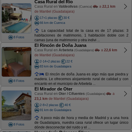
Casa Rural del Río
Casa Rural en
Valdeolivas
a
22,1 km
(Cuenca)
de Mantiel (Guadalajara)
17+1 plazas
30 €
66 km de Cuenca
La capacidad total de la casa es de 17 plazas: 3
habitaciones de matrimonio, 1 habitación doble con 2
8 Fotos
camas (una de matrimonio y otra indivi ...
El Rincón de Doña Juana
Casa Rural en
Arbeteta
a
22,6 km
(Guadalajara)
de Mantiel (Guadalajara)
2-14+2 plazas
22 €
83 km de Guadalajara
El rincón de doña Juana es algo más que piedra y
madera. Le ofrecemos alojamiento rural de calidad y con
8 Fotos
encanto en el municipio de Arbeteta ...
El Mirador de Oter
Casa Rural en
Oter / Cifuentes
a
(Guadalajara)
23,1 km
de Mantiel (Guadalajara)
2-8+2 plazas
40 €
91 km de Guadalajara
A poco más de hora y media de Madrid y a una hora
de Guadalajara, nuestra casa rural ofrece un lugar único
8 Fotos
dónde desconectar del ruido y el ...