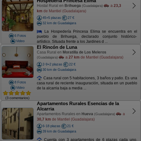
Hospedería Princesa Elima
Hostal Rural en
Brihuega
a
23,3
(Guadalajara)
km
de Mantiel (Guadalajara)
45+5 plazas
27 €
32 km de Guadalajara
La Hospedería Princesa Elima se encuentra en el
6 Fotos
pueblo de Brihuega, declarado conjunto histórico-
Video
artístico. Situada frente a los Jardines d ...
El Rincón de Luna
Casa Rural en
Moratilla de Los Meleros
a
27 km
de Mantiel (Guadalajara)
(Guadalajara)
2-9+2 plazas
22 €
30 km de Guadalajara
Casa rural con 5 habitaciones, 3 baños y patio. Es una
8 Fotos
casa rural de reciente inauguración, situada en un pueblo
Video
de la alcarria baja a media ...
(3 comentarios)
Apartamentos Rurales Esencias de la
Alcarria
Apartamentos Rurales en
Hueva
a
(Guadalajara)
30,7 km
de Mantiel (Guadalajara)
6-18 plazas
21 €
39 km de Guadalajara
Cuenta con 3 apartamentos de 6 plazas cada uno,