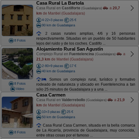
Casa Rural La Bartola
Casa Rural en
Castilforte
a
20,7
(Guadalajara)
km
de Mantiel (Guadalajara)
4-22+3 plazas
25 €
90 km de Guadalajara
2 casas rurales amplias, 4/6 y 16 personas
respectivamente. Situadas en un pueblo de 50 habitantes
8 Fotos
lejos del ruido y de los coches. Castilfo ...
Alojamiento Rural San Agustín
Complejo Rural en
Fuentelencina
a
(Guadalajara)
21,3 km
de Mantiel (Guadalajara)
2-80+9 plazas
17 €
40 km de Guadalajara
Somos un complejo rural, turístico y formativo
8 Fotos
rodeado de naturaleza y ubicado en Fuentelencina a tan
Video
sólo 25 minutos de Guadalajara y a una ...
Casa Carmen
Casa Rural en
Valderrebollo
a
21,9
(Guadalajara)
km
de Mantiel (Guadalajara)
10+3 plazas
25 €
50 km de Guadalajara
Casa Rural Casa Carmen, situada en la bella comarca
de La Alcarría, provincia de Guadalajara, muy conocida,
8 Fotos
entre otras cosas por el famoso ...