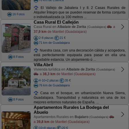
El Vallejo de Jabalera I y II. 2 Casas Rurales de
Alquiler Íntegro que se pueden reservar de forma conjunta
16 Fotos
o individualizada (a 100 metros ...
Casa Rural El Callejón
Casa Rural en
Albalate de Zorita
a
(Guadalajara)
37,9 km
de Mantiel (Guadalajara)
2-8 plazas
21 €
71 km de Guadalajara
Nuestra casa, con una decoración cálida y acogedora,
está perfectamente equipada para pasar en ella una
8 Fotos
agradable estancia. Un alojamiento ú ...
Villa Abril
Vivienda turística en
Albalate de Zorita
(Guadalajara)
a
38,3 km
de Mantiel (Guadalajara)
4-10+2 plazas
35 €
76 km de Guadalajara
Casa en el bosque, en urbanización Nueva Sierra,
Guadalajara. Tranquilidad y naturaleza en una de los
8 Fotos
mejores entornos naturales de España. ...
Apartamentos Rurales La Bodega del
Abuelo
Apartamentos Rurales en
Bujalaro
(Guadalajara)
a
39,8 km
de Mantiel (Guadalajara)
10+8 plazas
20 €