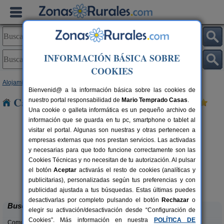
INFORMACIÓN BÁSICA SOBRE
COOKIES
Alojamientos
>
Castilla-La Mancha
>
Guadalajara
> Mantiel
Bienvenid@ a la información básica sobre las cookies de
Casas Rurales cerca de Mantiel
nuestro portal responsabilidad de
Mario Temprado Casas
.
Una cookie o galleta informática es un pequeño archivo de
información que se guarda en tu pc, smartphone o tablet al
visitar el portal. Algunas son nuestras y otras pertenecen a
empresas externas que nos prestan servicios. Las activadas
y necesarias para que todo funcione correctamente son las
Cookies Técnicas y no necesitan de tu autorización. Al pulsar
el botón
Aceptar
activarás el resto de cookies (analíticas y
Albergue Rural El Autillo
rs.
6-160+5 pers.
publicitarias), personalizadas según tus preferencias y con
 €
17 €
Orea (Guadalajara)
desde
publicidad ajustada a tus búsquedas. Estas últimas puedes
desactivarlas por completo pulsando el botón
Rechazar
o
Buscar
elegir su activación/desactivación desde “Configuración de
Cookies”. Más información en nuestra
POLÍTICA DE
Comunidades: