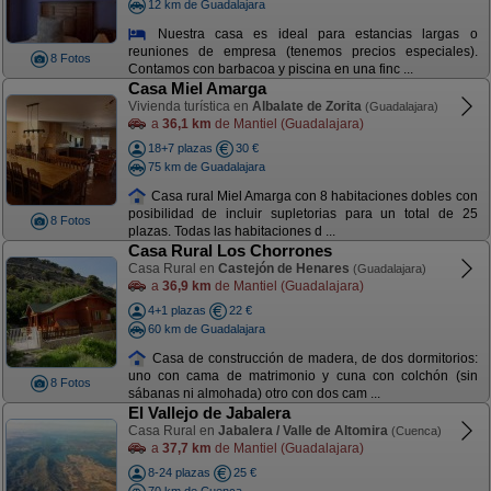
12 km de Guadalajara
Nuestra casa es ideal para estancias largas o
reuniones de empresa (tenemos precios especiales).
8 Fotos
Contamos con barbacoa y piscina en una finc ...
Casa Miel Amarga
Vivienda turística en
Albalate de Zorita
(Guadalajara)
a
36,1 km
de Mantiel (Guadalajara)
18+7 plazas
30 €
75 km de Guadalajara
Casa rural Miel Amarga con 8 habitaciones dobles con
posibilidad de incluir supletorias para un total de 25
8 Fotos
plazas. Todas las habitaciones d ...
Casa Rural Los Chorrones
Casa Rural en
Castejón de Henares
(Guadalajara)
a
36,9 km
de Mantiel (Guadalajara)
4+1 plazas
22 €
60 km de Guadalajara
Casa de construcción de madera, de dos dormitorios:
uno con cama de matrimonio y cuna con colchón (sin
8 Fotos
sábanas ni almohada) otro con dos cam ...
El Vallejo de Jabalera
Casa Rural en
Jabalera / Valle de Altomira
(Cuenca)
a
37,7 km
de Mantiel (Guadalajara)
8-24 plazas
25 €
70 km de Cuenca