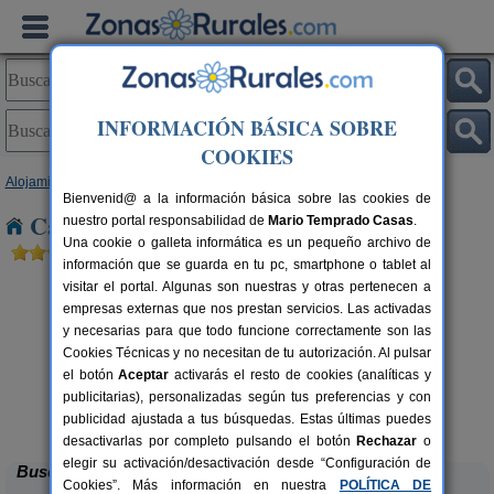
INFORMACIÓN BÁSICA SOBRE
COOKIES
Alojamientos
>
Castilla-La Mancha
>
Guadalajara
> Valdepinillos
Bienvenid@ a la información básica sobre las cookies de
Casas Rurales cerca de Valdepinillos
nuestro portal responsabilidad de
Mario Temprado Casas
.
Una cookie o galleta informática es un pequeño archivo de
información que se guarda en tu pc, smartphone o tablet al
visitar el portal. Algunas son nuestras y otras pertenecen a
empresas externas que nos prestan servicios. Las activadas
y necesarias para que todo funcione correctamente son las
Cookies Técnicas y no necesitan de tu autorización. Al pulsar
el botón
Aceptar
activarás el resto de cookies (analíticas y
publicitarias), personalizadas según tus preferencias y con
Casa Rural La Corneja
rs.
2-8 pers.
 €
27 €
publicidad ajustada a tus búsquedas. Estas últimas puedes
Huérmeces Del Cerro (Guadalajara)
desde
desactivarlas por completo pulsando el botón
Rechazar
o
elegir su activación/desactivación desde “Configuración de
Buscar
Cookies”. Más información en nuestra
POLÍTICA DE