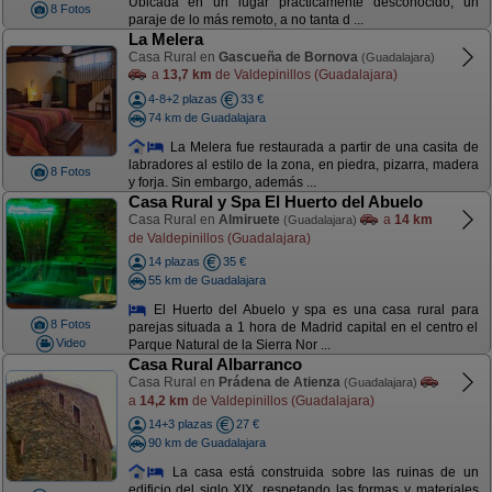
Ubicada en un lugar prácticamente desconocido, un
8 Fotos
paraje de lo más remoto, a no tanta d ...
La Melera
Casa Rural en
Gascueña de Bornova
(Guadalajara)
a
13,7 km
de Valdepinillos (Guadalajara)
4-8+2 plazas
33 €
74 km de Guadalajara
La Melera fue restaurada a partir de una casita de
labradores al estilo de la zona, en piedra, pizarra, madera
8 Fotos
y forja. Sin embargo, además ...
Casa Rural y Spa El Huerto del Abuelo
Casa Rural en
Almiruete
a
14 km
(Guadalajara)
de Valdepinillos (Guadalajara)
14 plazas
35 €
55 km de Guadalajara
El Huerto del Abuelo y spa es una casa rural para
8 Fotos
parejas situada a 1 hora de Madrid capital en el centro el
Video
Parque Natural de la Sierra Nor ...
Casa Rural Albarranco
Casa Rural en
Prádena de Atienza
(Guadalajara)
a
14,2 km
de Valdepinillos (Guadalajara)
14+3 plazas
27 €
90 km de Guadalajara
La casa está construida sobre las ruinas de un
edificio del siglo XIX, respetando las formas y materiales