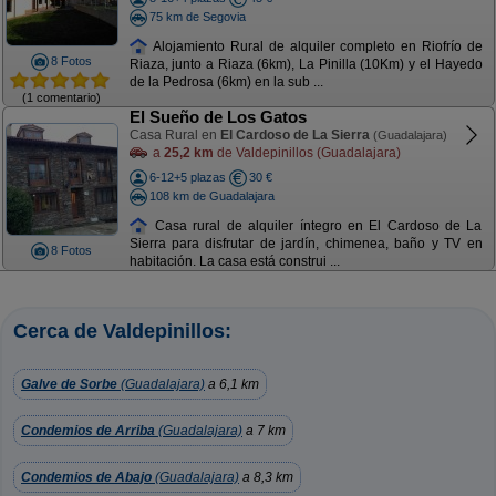
75 km de Segovia
Alojamiento Rural de alquiler completo en Riofrío de
8 Fotos
Riaza, junto a Riaza (6km), La Pinilla (10Km) y el Hayedo
de la Pedrosa (6km) en la sub ...
(1 comentario)
El Sueño de Los Gatos
Casa Rural en
El Cardoso de La Sierra
(Guadalajara)
a
25,2 km
de Valdepinillos (Guadalajara)
6-12+5 plazas
30 €
108 km de Guadalajara
Casa rural de alquiler íntegro en El Cardoso de La
Sierra para disfrutar de jardín, chimenea, baño y TV en
8 Fotos
habitación. La casa está construi ...
Cerca de Valdepinillos:
Galve de Sorbe
(Guadalajara)
a 6,1 km
Condemios de Arriba
(Guadalajara)
a 7 km
Condemios de Abajo
(Guadalajara)
a 8,3 km