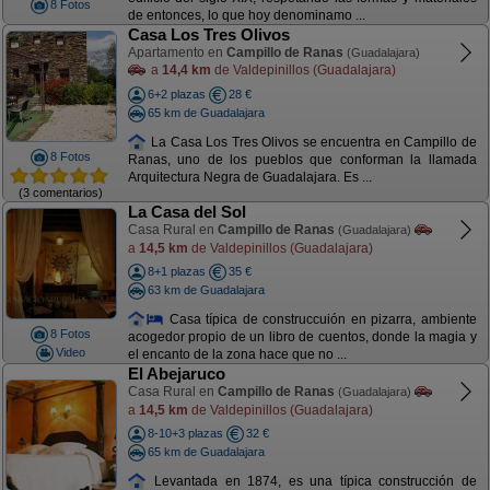
8 Fotos
de entonces, lo que hoy denominamo ...
Casa Los Tres Olivos
Apartamento en
Campillo de Ranas
(Guadalajara)
a
14,4 km
de Valdepinillos (Guadalajara)
6+2 plazas
28 €
65 km de Guadalajara
La Casa Los Tres Olivos se encuentra en Campillo de
8 Fotos
Ranas, uno de los pueblos que conforman la llamada
Arquitectura Negra de Guadalajara. Es ...
(3 comentarios)
La Casa del Sol
Casa Rural en
Campillo de Ranas
(Guadalajara)
a
14,5 km
de Valdepinillos (Guadalajara)
8+1 plazas
35 €
63 km de Guadalajara
Casa típica de construccuión en pizarra, ambiente
8 Fotos
acogedor propio de un libro de cuentos, donde la magia y
Video
el encanto de la zona hace que no ...
El Abejaruco
Casa Rural en
Campillo de Ranas
(Guadalajara)
a
14,5 km
de Valdepinillos (Guadalajara)
8-10+3 plazas
32 €
65 km de Guadalajara
Levantada en 1874, es una típica construcción de