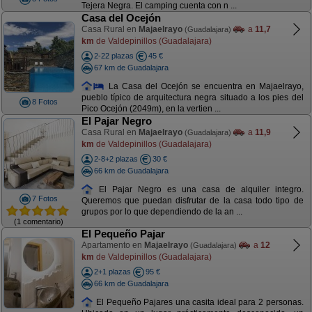
Tejera Negra. El camping cuenta con n ...
Casa del Ocejón
Casa Rural en
Majaelrayo
a
11,7
(Guadalajara)
km
de Valdepinillos (Guadalajara)
2-22 plazas
45 €
67 km de Guadalajara
La Casa del Ocejón se encuentra en Majaelrayo,
pueblo típico de arquitectura negra situado a los pies del
8 Fotos
Pico Ocejón (2049m), en la vertien ...
El Pajar Negro
Casa Rural en
Majaelrayo
a
11,9
(Guadalajara)
km
de Valdepinillos (Guadalajara)
2-8+2 plazas
30 €
66 km de Guadalajara
El Pajar Negro es una casa de alquiler integro.
7 Fotos
Queremos que puedan disfrutar de la casa todo tipo de
grupos por lo que dependiendo de la an ...
(1 comentario)
El Pequeño Pajar
Apartamento en
Majaelrayo
a
12
(Guadalajara)
km
de Valdepinillos (Guadalajara)
2+1 plazas
95 €
66 km de Guadalajara
El Pequeño Pajares una casita ideal para 2 personas.