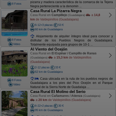
pizarra y madera característica de la comarca de la Tejera
8 Fotos
Negra perteneciente a la denomin ...
Casa Rural La Pizarra Negra
Casa Rural en
Campillejo
a
14,8
(Guadalajara)
km
de Valdepinillos (Guadalajara)
6-12+3 plazas
53 €
60 km de Guadalajara
Alojamiento de alquiler íntegro ideal para conocer y
8 Fotos
disfrutar de los Pueblos Negros de Guadalajara.
Video
Totalmente equipada para grupos de 10-1 ...
Al Viento del Ocejón
Casa Rural en
El Espinar / Campillo de Ranas
a
15,3 km
de Valdepinillos
(Guadalajara)
(Guadalajara)
2-12 plazas
33 €
62 km de Guadalajara
Casa ubicada en la ruta de los pueblos negros de
8 Fotos
Guadalajara a los pies del Pico Ocejón en el Parque
Video
Natural de la Sierra Norte de Guadalaja ...
Casa Rural El Molino del Serio
Casa Rural en
Cañamares / Atienza
(Guadalajara)
a
20 km
de Valdepinillos (Guadalajara)
6-22+2 plazas
30 €
95 km de Guadalajara