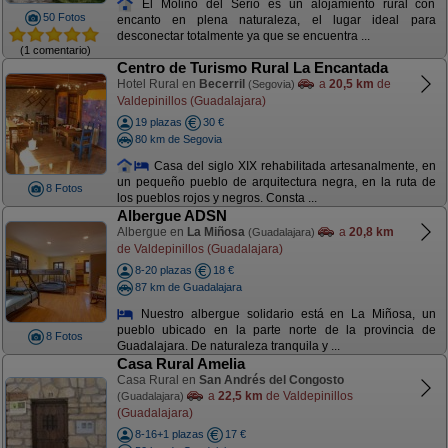
El Molino del Serio es un alojamiento rural con
50 Fotos
encanto en plena naturaleza, el lugar ideal para
desconectar totalmente ya que se encuentra ...
(1 comentario)
Centro de Turismo Rural La Encantada
Hotel Rural en
Becerril
a
20,5 km
de
(Segovia)
Valdepinillos (Guadalajara)
19 plazas
30 €
80 km de Segovia
Casa del siglo XIX rehabilitada artesanalmente, en
un pequeño pueblo de arquitectura negra, en la ruta de
8 Fotos
los pueblos rojos y negros. Consta ...
Albergue ADSN
Albergue en
La Miñosa
a
20,8 km
(Guadalajara)
de Valdepinillos (Guadalajara)
8-20 plazas
18 €
87 km de Guadalajara
Nuestro albergue solidario está en La Miñosa, un
pueblo ubicado en la parte norte de la provincia de
8 Fotos
Guadalajara. De naturaleza tranquila y ...
Casa Rural Amelia
Casa Rural en
San Andrés del Congosto
a
22,5 km
de Valdepinillos
(Guadalajara)
(Guadalajara)
8-16+1 plazas
17 €