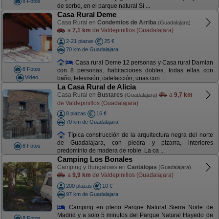
8 Fotos
de sorbe, en el parque natural Si ...
Casa Rural Deme
Casa Rural en
Condemios de Arriba
(Guadalajara)
a
7,1 km
de Valdepinillos (Guadalajara)
2-21 plazas
25 €
70 km de Guadalajara
Casa rural Deme 12 personas y Casa rural Damian
8 Fotos
con 8 personas, habitaciones dobles, todas ellas con
Video
baño, televisión, calefacción, unas con ...
La Casa Rural de Alicia
Casa Rural en
Bustares
a
9,7 km
(Guadalajara)
de Valdepinillos (Guadalajara)
8 plazas
16 €
70 km de Guadalajara
Típica construcción de la arquitectura negra del norte
de Guadalajara, con piedra y pizarra, interiores
8 Fotos
predominio de madera de roble. La ca ...
Camping Los Bonales
Camping y Bungalows en
Cantalojas
(Guadalajara)
a
9,9 km
de Valdepinillos (Guadalajara)
200 plazas
10 €
97 km de Guadalajara
Camping en pleno Parque Natural Sierra Norte de
Madrid y a solo 5 minutos del Parque Natural Hayedo de
8 Fotos