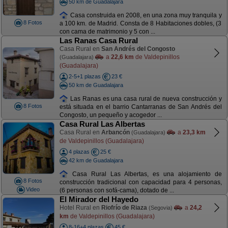
50 km de Guadalajara
Casa construida en 2008, en una zona muy tranquila y
8 Fotos
a 100 km. de Madrid. Consta de 8 Habitaciones dobles, (3
con cama de matrimonio y 5 con ...
Las Ranas Casa Rural
Casa Rural en
San Andrés del Congosto
a
22,6 km
de Valdepinillos
(Guadalajara)
(Guadalajara)
2-5+1 plazas
23 €
50 km de Guadalajara
Las Ranas es una casa rural de nueva construcción y
8 Fotos
está situada en el barrio Cantarranas de San Andrés del
Congosto, un pequeño y acogedor ...
Casa Rural Las Albertas
Casa Rural en
Arbancón
a
23,3 km
(Guadalajara)
de Valdepinillos (Guadalajara)
4 plazas
25 €
42 km de Guadalajara
Casa Rural Las Albertas, es una alojamiento de
8 Fotos
construcción tradicional con capacidad para 4 personas,
Video
(6 personas con sofá-cama), dotado de ...
El Mirador del Hayedo
Hotel Rural en
Riofrío de Riaza
a
24,2
(Segovia)
km
de Valdepinillos (Guadalajara)
8-16+4 plazas
45 €