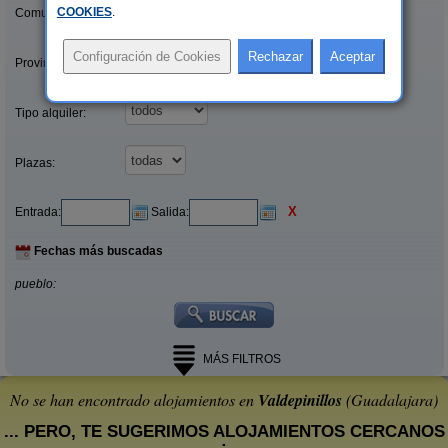
COOKIES
.
Comunidades:
Provincias/Islas:
Tipo alquiler:
Plazas:
X
Entrada:
Salida:
Fechas más buscadas
pueblo:
MÁS FILTROS
No se han encontrado alojamientos en
Valdepinillos
(Guadalajara)
... PERO, TE SUGERIMOS ALOJAMIENTOS CERCANOS
: