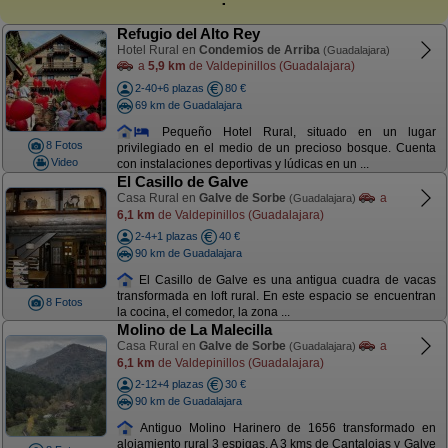
Refugio del Alto Rey
Hotel Rural en
Condemios de Arriba
(Guadalajara)
a
5,9 km
de Valdepinillos (Guadalajara)
2-40+6 plazas
80 €
69 km de Guadalajara
Pequeño Hotel Rural, situado en un lugar
8 Fotos
privilegiado en el medio de un precioso bosque. Cuenta
Video
con instalaciones deportivas y lúdicas en un ...
El Casillo de Galve
Casa Rural en
Galve de Sorbe
a
(Guadalajara)
6,1 km
de Valdepinillos (Guadalajara)
2-4+1 plazas
40 €
90 km de Guadalajara
El Casillo de Galve es una antigua cuadra de vacas
transformada en loft rural. En este espacio se encuentran
8 Fotos
la cocina, el comedor, la zona ...
Molino de La Malecilla
Casa Rural en
Galve de Sorbe
a
(Guadalajara)
6,1 km
de Valdepinillos (Guadalajara)
2-12+4 plazas
30 €
90 km de Guadalajara
Antiguo Molino Harinero de 1656 transformado en
alojamiento rural 3 espigas. A 3 kms de Cantalojas y Galve