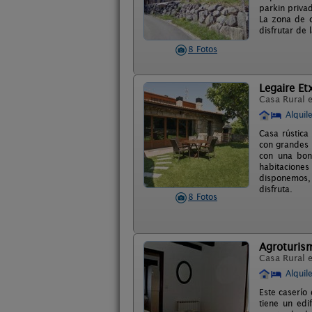
parkin privad
La zona de c
disfrutar de 
8 Fotos
Legaire Et
Casa Rural 
Alquil
Casa rústica
con grandes 
con una bon
habitaciones
disponemos, 
disfruta.
8 Fotos
Agroturis
Casa Rural 
Alquil
Este caserío 
tiene un edi