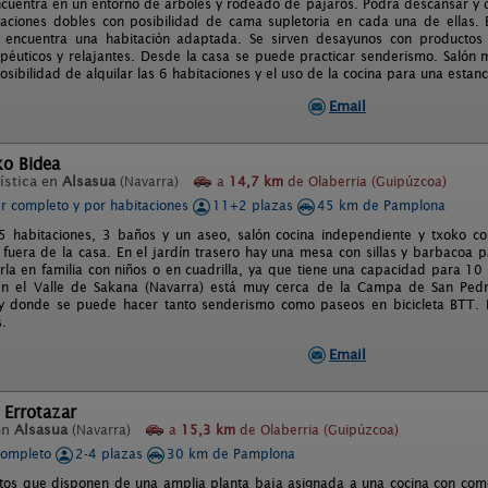
ncuentra en un entorno de árboles y rodeado de pájaros. Podrá descansar y 
taciones dobles con posibilidad de cama supletoria en cada una de ellas. 
e encuentra una habitación adaptada. Se sirven desayunos con productos
péuticos y relajantes. Desde la casa se puede practicar senderismo. Salón
osibilidad de alquilar las 6 habitaciones y el uso de la cocina para una estan
Email
ko Bidea
ística en
Alsasua
(Navarra)
a
14,7 km
de Olaberria (Guipúzcoa)
er completo y por habitaciones
11+2 plazas
45 km de Pamplona
 habitaciones, 3 baños y un aseo, salón cocina independiente y txoko co
fuera de la casa. En el jardín trasero hay una mesa con sillas y barbacoa pa
arla en familia con niños o en cuadrilla, ya que tiene una capacidad para 1
en el Valle de Sakana (Navarra) está muy cerca de la Campa de San Ped
 y donde se puede hacer tanto senderismo como paseos en bicicleta BTT
s.
Email
 Errotazar
en
Alsasua
(Navarra)
a
15,3 km
de Olaberria (Guipúzcoa)
completo
2-4 plazas
30 km de Pamplona
os que disponen de una amplia planta baja asignada a una cocina con comedo