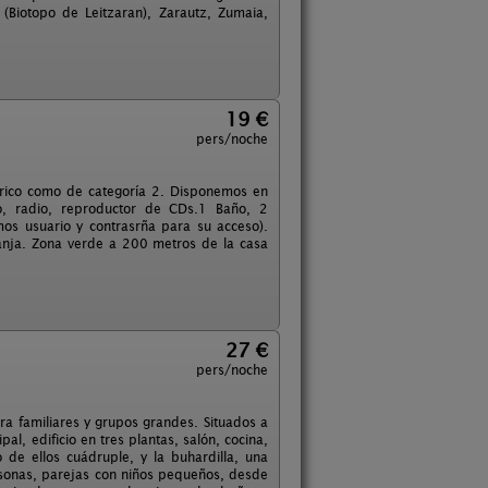
(Biotopo de Leitzaran), Zarautz, Zumaia,
19 €
pers/noche
stórico como de categoría 2. Disponemos en
o, radio, reproductor de CDs.1 Baño, 2
os usuario y contrasrña para su acceso).
ranja. Zona verde a 200 metros de la casa
27 €
pers/noche
a familiares y grupos grandes. Situados a
al, edificio en tres plantas, salón, cocina,
de ellos cuádruple, y la buhardilla, una
sonas, parejas con niños pequeños, desde