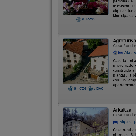
personas a 1
televisión. 
alquilar jun
Municipales y
8 Fotos
Agroturis
Casa Rural 
Alquil
Caserio reha
privilegiado
construida a
plantas, la p
con un ampl
apartamento
8 Fotos
Video
Arkaitza
Casa Rural 
Alquiler 
Casa rural q
el precio. S