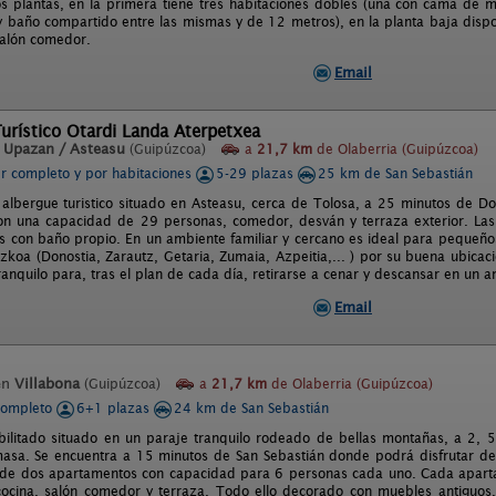
s plantas, en la primera tiene tres habitaciones dobles (una con cama de 
 y baño compartido entre las mismas y de 12 metros), en la planta baja di
alón comedor.
Email
urístico Otardi Landa Aterpetxea
n
Upazan / Asteasu
(Guipúzcoa)
a
21,7 km
de Olaberria (Guipúzcoa)
er completo y por habitaciones
5-29 plazas
25 km de San Sebastián
 albergue turistico situado en Asteasu, cerca de Tolosa, a 25 minutos de Don
n una capacidad de 29 personas, comedor, desván y terraza exterior. Las h
es con baño propio. En un ambiente familiar y cercano es ideal para pequeños
zkoa (Donostia, Zarautz, Getaria, Zumaia, Azpeitia,... ) por su buena ubicac
ranquilo para, tras el plan de cada día, retirarse a cenar y descansar en un a
Email
en
Villabona
(Guipúzcoa)
a
21,7 km
de Olaberria (Guipúzcoa)
completo
6+1 plazas
24 km de San Sebastián
bilitado situado en un paraje tranquilo rodeado de bellas montañas, a 2, 5
asa. Se encuentra a 15 minutos de San Sebastián donde podrá disfrutar de
de dos apartamentos con capacidad para 6 personas cada uno. Cada aparta
ocina, salón comedor y terraza. Todo ello decorado con muebles antiguos