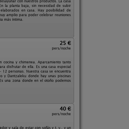
desayunar con nuestros productos. La casa
En la planta baja, sin necesidad de subir
 elaborados en casa. Hay posibilidad de
 muy amplio para poder celebrar reuniones
cia más íntima.
25 €
pers/noche
n cocina y chimenea. Aparcamiento tanto
ra disfrutar de ella. Es una casa especial
0 - 12 personas. Nuestra casa se encuentra
ro y Dantzaleku donde hay unas piscinas
. Es una zona donde en el otoño podemos
40 €
pers/noche
r y sala de estar con sofás y t. v., y un