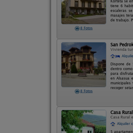
Korteta se e
tiene 6 habi
escaleras s
masajes tera
de trabajo. P
8 Fotos
San Pedro
Vivienda tur
Alquil
Dispone de 5
dentro como 
para disfrut
en Alsasua 
municipales
recoger seta
8 Fotos
Casa Rural
Casa Rural 
Alquiler 
5 apartament