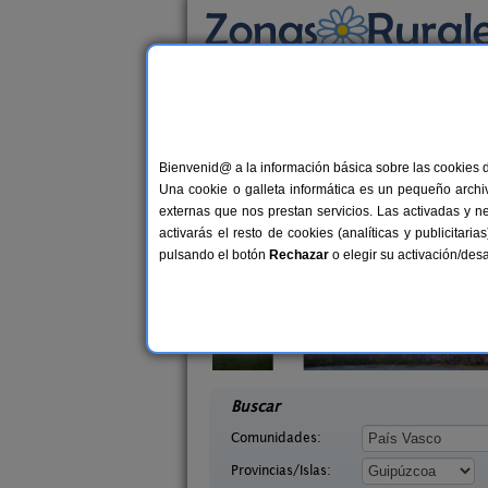
Busca por alojamiento
Alojamientos
>
País Vasco
>
Guipúzcoa
> Ola
Casas Rurales cerca 
Bienvenid@ a la información básica sobre las cookies 
Una cookie o galleta informática es un pequeño archiv
externas que nos prestan servicios. Las activadas y n
activarás el resto de cookies (analíticas y publicita
pulsando el botón
Rechazar
o elegir su activación/de
arra
Hotel Rural Gurutzeberri
16+3 pers.
6
25 €
púzcoa)
Oiartzun (Guipúzcoa)
desde
desd
Buscar
Comunidades:
Provincias/Islas: