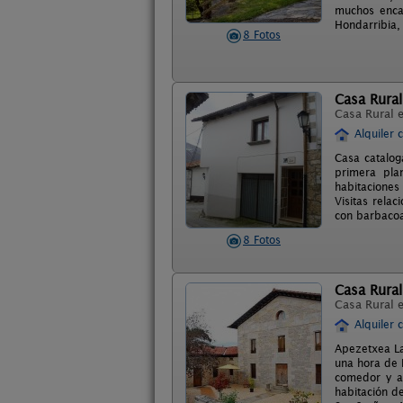
muchos encan
Hondarribia, 
8 Fotos
Casa Rura
Casa Rural 
Alquiler 
Casa catalog
primera pla
habitaciones
Visitas rela
con barbacoa
8 Fotos
Casa Rura
Casa Rural 
Alquiler 
Apezetxea La
una hora de B
comedor y as
habitación d