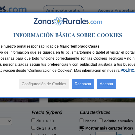
Anúnciate gratis
Acceso Propietar
Busca por pueblo
INFORMACIÓN BÁSICA SOBRE COOKIES
berria
de Olaberria
de nuestro portal responsabilidad de
Mario Temprado Casas
.
o de información que se guarda en tu pc, smartphone o tablet al visitar el port
ecesarias para que todo funcione correctamente son las Cookies Técnicas y no ne
rias), personalizadas según tus preferencias y con publicidad ajustada a tus búsq
sactivación desde “Configuración de Cookies”. Más información en nuestra
POLÍTI
Agroturismo Lete
Goro
0 pers.
24 pers.
23 €
25 €
Alkiza (Guipúzcoa)
e
desde
Precio (€/pers)
Características
de 1 a 20
Piscina
Admite animales
de 21 a 30
Mostrar más características