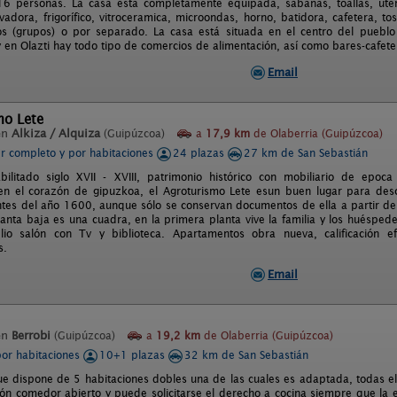
6 personas. La casa está completamente equipada, sábanas, toallas, uten
Lavadora, frigorífico, vitroceramica, microondas, horno, batidora, cafetera, 
tos (grupos) o por separado. La casa está situada en el centro del pueblo
 en Olazti hay todo tipo de comercios de alimentación, así como bares-cafeter
Email
mo Lete
en
Alkiza / Alquiza
(Guipúzcoa)
a
17,9 km
de Olaberria (Guipúzcoa)
er completo y por habitaciones
24 plazas
27 km de San Sebastián
bilitado siglo XVII - XVIII, patrimonio histórico con mobiliario de epo
 en el corazón de gipuzkoa, el Agroturismo Lete esun buen lugar para desc
ntes del año 1600, aunque sólo se conservan documentos de ella a partir de 
lanta baja es una cuadra, en la primera planta vive la familia y los huésped
io salón con Tv y biblioteca. Apartamentos obra nueva, calificación e
s.
Email
en
Berrobi
(Guipúzcoa)
a
19,2 km
de Olaberria (Guipúzcoa)
por habitaciones
10+1 plazas
32 km de San Sebastián
ue dispone de 5 habitaciones dobles una de las cuales es adaptada, todas el
alón comedor abierto y puede solicitarse el derecho a cocina siempre que la