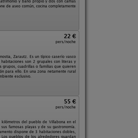
matrimonio y baño propio y dos con camas
spone de aseo común, cocina completamente
22 €
pers/noche
ostia, Zarautz. Es un típico caserío vasco
abitaciones son 2 grupales con literas y
 grupos, cuadrillas o familias que quieren
ión para ello. En una zona netamente rural
mbiente esclusivo.
55 €
pers/noche
 kilómetros del pueblo de Villabona en el
 sus famosas playas y de su gastronomía.
mento dispone de 3 habitaciones dobles,
. Los pueblos de los alrededores guardan