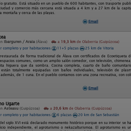
o gratuito. Está situado en un pueblo de 600 habitantes, con trasporte publi
iudad y comercio más cercana está situada a 4 km y a 27 km de la capital
la montaña y cerca de las playas.
Email
xea
en
Ibarguren / Araia
(Álava)
a
19,3 km
de Olaberria (Guipúzcoa)
er completo y por habitaciones
11+5 plazas
25 km de Vitoria
 restaurada de forma tradicional de Álava con certificados de Ecoetiqueta d
espacios comunes, como un amplio salón comedor, con televisión, chimenea 
ita higuera que da sombra. Cocina completa, cuarto de baño comunitari
 están totalmente equipadas con baños individuales, televisión de plasma
además, de 1 cuna. En el pueblo contamos con una zona recreativa, con colum
Email
mo Ugarte
en
Asteasu
(Guipúzcoa)
a
20,6 km
de Olaberria (Guipúzcoa)
er completo y por habitaciones
6 plazas
20 km de San Sebastián
del siglo XVI está declarado monumento histórico porque en su interior se hal
ficio independiente, el agroturismo o nekazalturismoa. El agroturismo es u