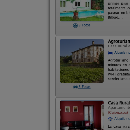
primer piso 
totalmente 
pasear en bi
Bilbao,...
8 Fotos
Agroturism
Casa Rural 
Alquiler 
Agroturismo 
minutos en c
habitaciones
Wi-Fi gratui
senderismo e
8 Fotos
Casa Rura
Apartament
(Guipúzcoa)
Alquiler 
La casa rur