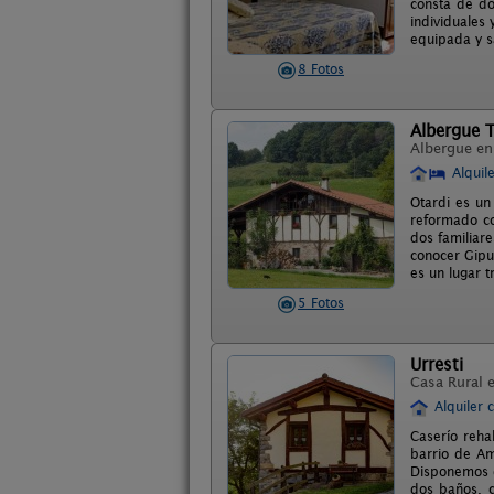
consta de do
individuales
equipada y s
8 Fotos
Albergue T
Albergue e
Alquil
Otardi es un
reformado co
dos familiar
conocer Gipu
es un lugar t
5 Fotos
Urresti
Casa Rural 
Alquiler 
Caserío reha
barrio de Am
Disponemos 
dos baños, c