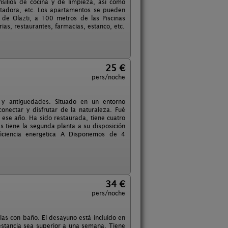
silios de cocina y de limpieza, así como
tostadora, etc. Los apartamentos se pueden
 de Olazti, a 100 metros de las Piscinas
ias, restaurantes, farmacias, estanco, etc.
25 €
pers/noche
ca y antiguedades. Situado en un entorno
onectar y disfrutar de la naturaleza. Fué
ese año. Ha sido restaurada, tiene cuatro
es tiene la segunda planta a su disposición
ficiencia energetica A Disponemos de 4
34 €
pers/noche
las con baño. El desayuno está incluido en
 estancia sea superior a una semana. Tiene