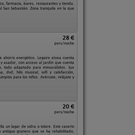
co, farmacia, bares, restaurantes y tienda.
 San Sebastián. Zona tranquila en la que
28 €
pers/noche
e ahorro energético. Legaire etxea cuenta
y asador, con acceso al jardín que cuenta
o, todo adaptado para minusválidos. Sus
, dvd, hilo musical, wifi y calefacción,
pios para los niños. Acércate, relájate y
20 €
pers/noche
la un lagar de sidra o tolare. Este caserío
n antiguo granero que se ha rehabilitado,