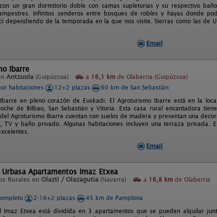
con un gran dormitorio doble con camas supletorias y su respectivo baño
campestres. Infinitos senderos entre bosques de robles y hayas donde po
ci dependiendo de la temporada en la que nos visite. Sierras como las de Ur
Email
o Ibarre
en
Antzuola
(Guipúzcoa)
a
16,1 km
de Olaberria (Guipúzcoa)
por habitaciones
12+2 plazas
60 km de San Sebastián
Ibarre en pleno corazón de Euskadi. El Agroturismo Ibarre está en la lo
oche de Bilbao, San Sebastián y Vitoria. Esta casa rural encantadora tien
 del Agroturismo Ibarre cuentan con suelos de madera y presentan una decor
ta, TV y baño privado. Algunas habitaciones incluyen una terraza privada.
xcelentes.
Email
l Urbasa Apartamentos Imaz Etxea
os Rurales en
Olazti / Olazagutia
(Navarra)
a
16,8 km
de Olaberria
completo
2-16+2 plazas
45 km de Pamplona
al Imaz Etxea está dividida en 3 apartamentos que se pueden alquilar ju