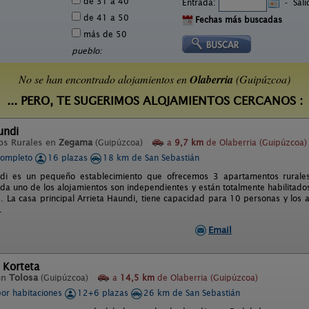
de 31 a 40
Entrada:
-
Sal
de 41 a 50
Fechas más buscadas
más de 50
pueblo:
No se han encontrado alojamientos en
Olaberria
(Guipúzcoa)
... PERO, TE SUGERIMOS ALOJAMIENTOS CERCANOS :
undi
os Rurales en
Zegama
(Guipúzcoa)
a
9,7 km
de Olaberria (Guipúzcoa)
completo
16 plazas
18 km de San Sebastián
ndi es un pequeño establecimiento que ofrecemos 3 apartamentos rurale
da uno de los alojamientos son independientes y están totalmente habilitado
. La casa principal Arrieta Haundi, tiene capacidad para 10 personas y los 
.
Email
 Korteta
en
Tolosa
(Guipúzcoa)
a
14,5 km
de Olaberria (Guipúzcoa)
por habitaciones
12+6 plazas
26 km de San Sebastián