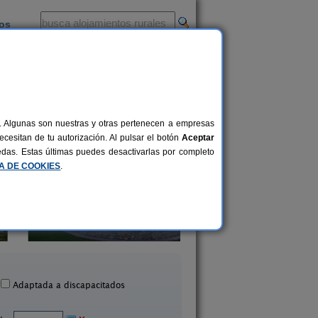
ios
-
al. Algunas son nuestras y otras pertenecen a empresas
cesitan de tu autorización. Al pulsar el botón
Aceptar
uedas. Estas últimas puedes desactivarlas por completo
CA DE COOKIES
.
sarri Apartamentos Rurales
Leku-Eder Etxea
20 pers.
28 €
Eskoriatza (Guipúzcoa)
Aia (Guipúzcoa)
desde
Adaptada a discapacitados