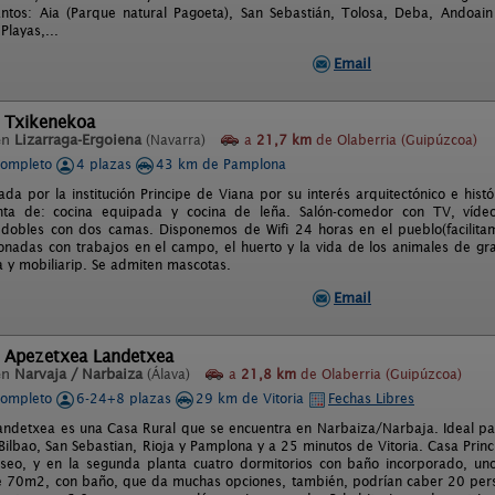
tos: Aia (Parque natural Pagoeta), San Sebastián, Tolosa, Deba, Andoain 
Playas,...
Email
l Txikenekoa
en
Lizarraga-Ergoiena
(Navarra)
a
21,7 km
de Olaberria (Guipúzcoa)
completo
4 plazas
43 km de Pamplona
ada por la institución Principe de Viana por su interés arquitectónico e hi
nta de: cocina equipada y cocina de leña. Salón-comedor con TV, víde
 dobles con dos camas. Disponemos de Wifi 24 horas en el pueblo(facilitam
cionadas con trabajos en el campo, el huerto y la vida de los animales de g
 y mobiliarip. Se admiten mascotas.
Email
l Apezetxea Landetxea
en
Narvaja / Narbaiza
(Álava)
a
21,8 km
de Olaberria (Guipúzcoa)
completo
6-24+8 plazas
29 km de Vitoria
Fechas Libres
ndetxea es una Casa Rural que se encuentra en Narbaiza/Narbaja. Ideal par
ilbao, San Sebastian, Rioja y Pamplona y a 25 minutos de Vitoria. Casa Princip
eo, y en la segunda planta cuatro dormitorios con baño incorporado, uno 
e 70m2, con baño, que da muchas opciones, también, podrían caber 20 per