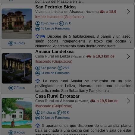
por la vía del Plazaola en la ...
San Pedroko Bidea
Vivienda turística en
Alsasua
a
18,9
(Navarra)
km
de Itsasondo (Guipúzcoa)
11+2 plazas
25 €
45 km de Pamplona
Dispone de 5 habitaciones, 3 baños y un aseo,
salón cocina independiente y txoko con cocina y
8 Fotos
chimenea. Aparcamiento tanto dentro como fuera ...
Amaiur Landetxea
Casa Rural en
Leitza
a
19,3 km
de
(Navarra)
Itsasondo (Guipúzcoa)
6+2 plazas
28 €
61 km de Pamplona
La casa rural Amaiur se encuentra en un sitio
privilegiado en Leitza, Navarra, con una ubicación
7 Fotos
fantástica entre San Sebastián y Pamplona a ...
Casa Rural Errotazar
Casa Rural en
Alsasua
a
19,5 km
de
(Navarra)
Itsasondo (Guipúzcoa)
2-4 plazas
40 €
30 km de Pamplona
5 apartamentos que disponen de una amplia planta
baja asignada a una cocina con comedor y sala de estar
8 Fotos