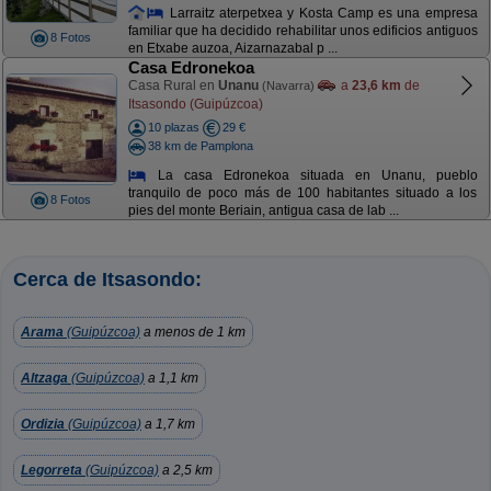
Larraitz aterpetxea y Kosta Camp es una empresa
familiar que ha decidido rehabilitar unos edificios antiguos
8 Fotos
en Etxabe auzoa, Aizarnazabal p ...
Casa Edronekoa
Casa Rural en
Unanu
a
23,6 km
de
(Navarra)
Itsasondo (Guipúzcoa)
10 plazas
29 €
38 km de Pamplona
La casa Edronekoa situada en Unanu, pueblo
tranquilo de poco más de 100 habitantes situado a los
8 Fotos
pies del monte Beriain, antigua casa de lab ...
Cerca de Itsasondo:
Arama
(Guipúzcoa)
a menos de 1 km
Altzaga
(Guipúzcoa)
a 1,1 km
Ordizia
(Guipúzcoa)
a 1,7 km
Legorreta
(Guipúzcoa)
a 2,5 km