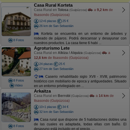
Casa Rural Korteta
Casa Rural en
Tolosa
a
9,2 km
de
(Guipúzcoa)
Itsasondo (Guipúzcoa)
12+6 plazas
25 €
26 km de San Sebastián
Korteta se encuentra en un entorno de árboles y
rodeado de pájaros. Podrá descansar y desayunar con
8 Fotos
nuestros productos. La casa tiene 6 habi ...
Agroturismo Lete
Casa Rural en
Alkiza / Alquiza
a
(Guipúzcoa)
12,6 km
de Itsasondo (Guipúzcoa)
24 plazas
25 €
27 km de San Sebastián
Caserio rehabilitado siglo XVII - XVIII, patrimonio
8 Fotos
histórico con mobiliario de epoca y antiguedades. Situado
Video
en un entorno privilegiado en ...
Arkaitza
Casa Rural en
Berrobi
a
14 km
de
(Guipúzcoa)
Itsasondo (Guipúzcoa)
10+1 plazas
34 €
32 km de San Sebastián
Casa rural que dispone de 5 habitaciones dobles una
de las cuales es adaptada, todas ellas con baño. El
8 Fotos
desayuno está incluido en el precio. ...