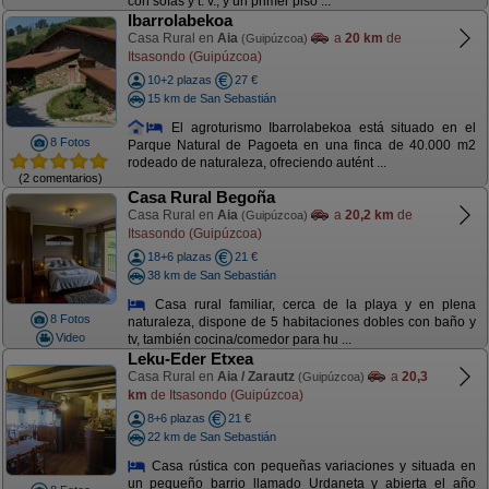
con sofás y t. v., y un primer piso ...
Ibarrolabekoa
Casa Rural en
Aia
a
20 km
de
(Guipúzcoa)
Itsasondo (Guipúzcoa)
10+2 plazas
27 €
15 km de San Sebastián
El agroturismo Ibarrolabekoa está situado en el
8 Fotos
Parque Natural de Pagoeta en una finca de 40.000 m2
rodeado de naturaleza, ofreciendo autént ...
(2 comentarios)
Casa Rural Begoña
Casa Rural en
Aia
a
20,2 km
de
(Guipúzcoa)
Itsasondo (Guipúzcoa)
18+6 plazas
21 €
38 km de San Sebastián
Casa rural familiar, cerca de la playa y en plena
8 Fotos
naturaleza, dispone de 5 habitaciones dobles con baño y
Video
tv, también cocina/comedor para hu ...
Leku-Eder Etxea
Casa Rural en
Aia / Zarautz
a
20,3
(Guipúzcoa)
km
de Itsasondo (Guipúzcoa)
8+6 plazas
21 €
22 km de San Sebastián
Casa rústica con pequeñas variaciones y situada en
un pequeño barrio llamado Urdaneta y abierta el año