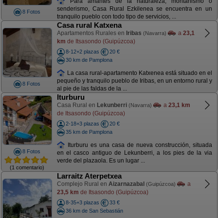
Para amantes de la naturaleza, montañismo o
senderismo, Casa Rural Ezkilenea se encuentra en un
8 Fotos
tranquilo pueblo con todo tipo de servicios, ...
Casa rural Katxena
Apartamentos Rurales en
Iribas
a
23,1
(Navarra)
km
de Itsasondo (Guipúzcoa)
8-12+2 plazas
20 €
30 km de Pamplona
La casa rural-apartamento Katxenea está situado en el
pequeño y tranquilo pueblo de Iribas, en un entorno rural y
8 Fotos
al pie de las faldas de la ...
Iturburu
Casa Rural en
Lekunberri
a
23,1 km
(Navarra)
de Itsasondo (Guipúzcoa)
2-18+3 plazas
20 €
35 km de Pamplona
Iturburu es una casa de nueva construcción, situada
8 Fotos
en el casco antiguo de Lekunberri, a los pies de la via
verde del plazaola. Es un lugar ...
(1 comentario)
Larraitz Aterpetxea
Complejo Rural en
Aizarnazabal
a
(Guipúzcoa)
23,5 km
de Itsasondo (Guipúzcoa)
8-35+3 plazas
33 €
36 km de San Sebastián