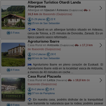
Albergue Turístico Otardi Landa
Aterpetxea
Albergue en
Upazan / Asteasu
a
(Guipúzcoa)
16,5 km
de Itsasondo (Guipúzcoa)
5-29 plazas
22 €
25 km de San Sebastián
Otardi es un albergue turistico situado en Asteasu,
5 Fotos
cerca de Tolosa, a 25 minutos de Donostia, Zarautz. Es un
típico caserío vasco reformado ...
Agroturismo Ibarre
Casa Rural en
Antzuola
a
17,3 km
(Guipúzcoa)
de Itsasondo (Guipúzcoa)
12+2 plazas
30 €
60 km de San Sebastián
Agroturismo Ibarre en pleno corazón de Euskadi. El
Agroturismo Ibarre está en la localidad vasca de Antzuola,
8 Fotos
a menos de 40 minutos en coche ...
Casa Rural Plazaola
Casa Rural en
Leitza
a
18,8 km
de
(Navarra)
Itsasondo (Guipúzcoa)
6+2 plazas
25 €
37 km de Pamplona
En nuestra casa, podréis disfrutar de la tranquilidad
que transmite la naturaleza que la rodea; podréis pasear
8 Fotos