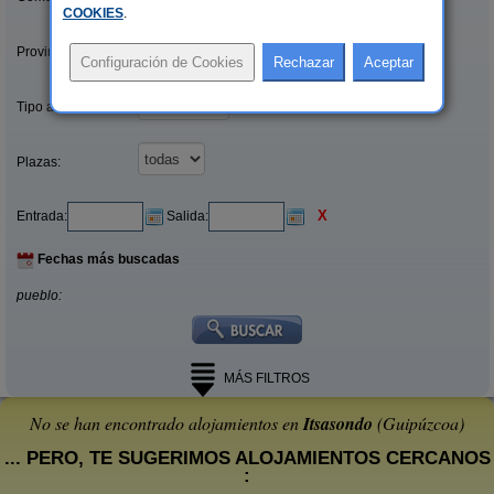
COOKIES
.
Provincias/Islas:
Tipo alquiler:
Plazas:
X
Entrada:
Salida:
Fechas más buscadas
pueblo:
MÁS FILTROS
No se han encontrado alojamientos en
Itsasondo
(Guipúzcoa)
... PERO, TE SUGERIMOS ALOJAMIENTOS CERCANOS
: