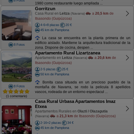
8 Fotos
1980 como restaurante luego ampliada ...
Gorritzun
Casa Rural en
Leitza
a
20,5 km
de
(Navarra)
Itsasondo (Guipúzcoa)
4-6+8 plazas
20 €
45 km de Pamplona
La casa se encuentra en la planta primera de un
edificio aislado. Mantiene la arquitectura tradicional de la
8 Fotos
zona. Dispone de cocina, despen ...
Apartamento Rural Lizartzanea
Apartamento en
Leitza
a
20,6 km
de
(Navarra)
Itsasondo (Guipúzcoa)
2-5 plazas
25 €
50 km de Pamplona
Bonita casa situada en un precioso pueblo de la
8 Fotos
montaña de Navarra, se rodo la pelicula 8 apellidos
vascos, rodeada de un entorno espectacul ...
(1 comentario)
Casa Rural Urbasa Apartamentos Imaz
Etxea
Apartamentos Rurales en
Olazti / Olazagutia
a
21,3 km
de Itsasondo (Guipúzcoa)
(Navarra)
2-16+2 plazas
34 €
45 km de Pamplona