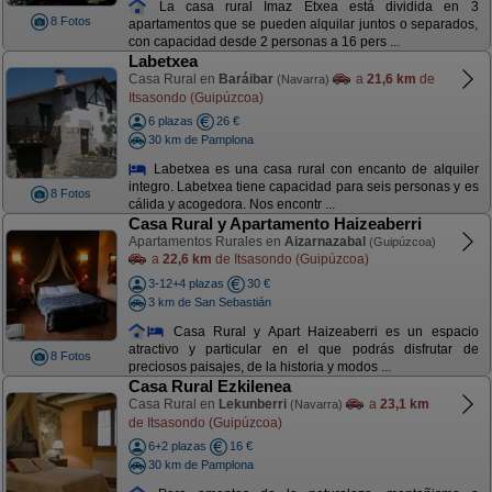
La casa rural Imaz Etxea está dividida en 3
8 Fotos
apartamentos que se pueden alquilar juntos o separados,
con capacidad desde 2 personas a 16 pers ...
Labetxea
Casa Rural en
Baráibar
a
21,6 km
de
(Navarra)
Itsasondo (Guipúzcoa)
6 plazas
26 €
30 km de Pamplona
Labetxea es una casa rural con encanto de alquiler
integro. Labetxea tiene capacidad para seis personas y es
8 Fotos
cálida y acogedora. Nos encontr ...
Casa Rural y Apartamento Haizeaberri
Apartamentos Rurales en
Aizarnazabal
(Guipúzcoa)
a
22,6 km
de Itsasondo (Guipúzcoa)
3-12+4 plazas
30 €
3 km de San Sebastián
Casa Rural y Apart Haizeaberri es un espacio
atractivo y particular en el que podrás disfrutar de
8 Fotos
preciosos paisajes, de la historia y modos ...
Casa Rural Ezkilenea
Casa Rural en
Lekunberri
a
23,1 km
(Navarra)
de Itsasondo (Guipúzcoa)
6+2 plazas
16 €
30 km de Pamplona