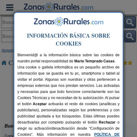
INFORMACIÓN BÁSICA SOBRE
COOKIES
Alojamientos
>
País Vasco
>
Guipúzcoa
> Itsasondo
Bienvenid@ a la información básica sobre las cookies de
Casas Rurales cerca de Itsasondo
nuestro portal responsabilidad de
Mario Temprado Casas
.
Una cookie o galleta informática es un pequeño archivo de
información que se guarda en tu pc, smartphone o tablet al
visitar el portal. Algunas son nuestras y otras pertenecen a
empresas externas que nos prestan servicios. Las activadas
y necesarias para que todo funcione correctamente son las
Cookies Técnicas y no necesitan de tu autorización. Al pulsar
el botón
Aceptar
activarás el resto de cookies (analíticas y
Hotel Rural Gurutzeberri
rs.
60 pers.
publicitarias), personalizadas según tus preferencias y con
 €
23 €
Oiartzun (Guipúzcoa)
desde
publicidad ajustada a tus búsquedas. Estas últimas puedes
desactivarlas por completo pulsando el botón
Rechazar
o
Buscar
elegir su activación/desactivación desde “Configuración de
Cookies”. Más información en nuestra
POLÍTICA DE
Comunidades: