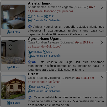
Arrieta Haundi
Apartamentos Rurales en
Zegama
a
(Guipúzcoa)
14,8 km
de Itsasondo (Guipúzcoa)
16 plazas
33 €
18 km de San Sebastián
Arrieta Haundi es un pequeño establecimiento que
ofrecemos 3 apartamentos rurales y una casa con
8 Fotos
capacidad total de 16 personas. Cada uno de ...
Agroturismo Ugarte
Casa Rural en
Asteasu
a
15,3 km
(Guipúzcoa)
de Itsasondo (Guipúzcoa)
6 plazas
20 €
20 km de San Sebastián
Este caserío del siglo XVI está declarado
monumento histórico porque en su interior se halla un
8 Fotos
lagar de sidra o tolare. Este caserío tiene ...
Urresti
Casa Rural en
Villabona
a
16,4 km
(Guipúzcoa)
de Itsasondo (Guipúzcoa)
6+1 plazas
55 €
24 km de San Sebastián
Caserío rehabilitado situado en un paraje tranquilo
rodeado de bellas montañas, a 2, 5 kilómetros del pueblo
8 Fotos
de Villabona en el barrio de Am ...