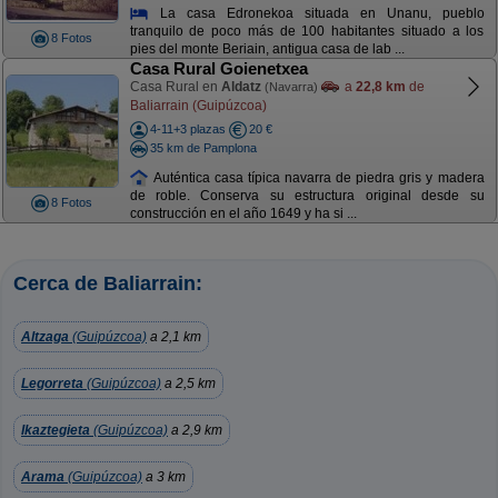
La casa Edronekoa situada en Unanu, pueblo
tranquilo de poco más de 100 habitantes situado a los
8 Fotos
pies del monte Beriain, antigua casa de lab ...
Casa Rural Goienetxea
Casa Rural en
Aldatz
a
22,8 km
de
(Navarra)
Baliarrain (Guipúzcoa)
4-11+3 plazas
20 €
35 km de Pamplona
Auténtica casa típica navarra de piedra gris y madera
de roble. Conserva su estructura original desde su
8 Fotos
construcción en el año 1649 y ha si ...
Cerca de Baliarrain:
Altzaga
(Guipúzcoa)
a 2,1 km
Legorreta
(Guipúzcoa)
a 2,5 km
Ikaztegieta
(Guipúzcoa)
a 2,9 km
Arama
(Guipúzcoa)
a 3 km