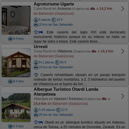
Agroturismo Ugarte
Casa Rural en
Asteasu
a
14,2 km
(Guipúzcoa)
de Baliarrain (Guipúzcoa)
6 plazas
20 €
20 km de San Sebastián
Este caserío del siglo XVI está declarado
monumento histórico porque en su interior se halla un
8 Fotos
lagar de sidra o tolare. Este caserío tiene ...
Urresti
Casa Rural en
Villabona
a
14,3 km
(Guipúzcoa)
de Baliarrain (Guipúzcoa)
6+1 plazas
55 €
24 km de San Sebastián
Caserío rehabilitado situado en un paraje tranquilo
rodeado de bellas montañas, a 2, 5 kilómetros del pueblo
8 Fotos
de Villabona en el barrio de Am ...
Albergue Turístico Otardi Landa
Aterpetxea
Albergue en
Upazan / Asteasu
a
(Guipúzcoa)
15,4 km
de Baliarrain (Guipúzcoa)
5-29 plazas
22 €
25 km de San Sebastián
Otardi es un albergue turistico situado en Asteasu,
5 Fotos
cerca de Tolosa, a 25 minutos de Donostia, Zarautz. Es un