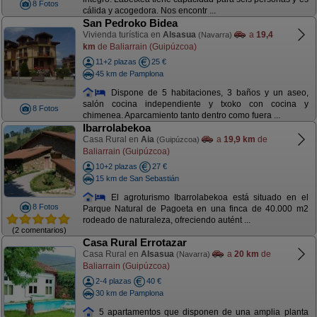
8 Fotos
cálida y acogedora. Nos encontr ...
San Pedroko Bidea
Vivienda turística en
Alsasua
a
19,4
(Navarra)
km
de Baliarrain (Guipúzcoa)
11+2 plazas
25 €
45 km de Pamplona
Dispone de 5 habitaciones, 3 baños y un aseo,
salón cocina independiente y txoko con cocina y
8 Fotos
chimenea. Aparcamiento tanto dentro como fuera ...
Ibarrolabekoa
Casa Rural en
Aia
a
19,9 km
de
(Guipúzcoa)
Baliarrain (Guipúzcoa)
10+2 plazas
27 €
15 km de San Sebastián
El agroturismo Ibarrolabekoa está situado en el
8 Fotos
Parque Natural de Pagoeta en una finca de 40.000 m2
rodeado de naturaleza, ofreciendo autént ...
(2 comentarios)
Casa Rural Errotazar
Casa Rural en
Alsasua
a
20 km
de
(Navarra)
Baliarrain (Guipúzcoa)
2-4 plazas
40 €
30 km de Pamplona
5 apartamentos que disponen de una amplia planta