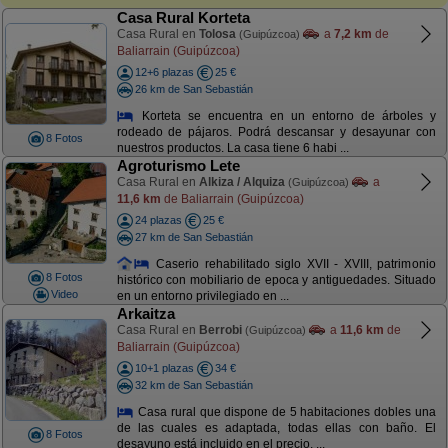
Casa Rural Korteta
Casa Rural en
Tolosa
a
7,2 km
de
(Guipúzcoa)
Baliarrain (Guipúzcoa)
12+6 plazas
25 €
26 km de San Sebastián
Korteta se encuentra en un entorno de árboles y
rodeado de pájaros. Podrá descansar y desayunar con
8 Fotos
nuestros productos. La casa tiene 6 habi ...
Agroturismo Lete
Casa Rural en
Alkiza / Alquiza
a
(Guipúzcoa)
11,6 km
de Baliarrain (Guipúzcoa)
24 plazas
25 €
27 km de San Sebastián
Caserio rehabilitado siglo XVII - XVIII, patrimonio
8 Fotos
histórico con mobiliario de epoca y antiguedades. Situado
Video
en un entorno privilegiado en ...
Arkaitza
Casa Rural en
Berrobi
a
11,6 km
de
(Guipúzcoa)
Baliarrain (Guipúzcoa)
10+1 plazas
34 €
32 km de San Sebastián
Casa rural que dispone de 5 habitaciones dobles una
de las cuales es adaptada, todas ellas con baño. El
8 Fotos
desayuno está incluido en el precio. ...