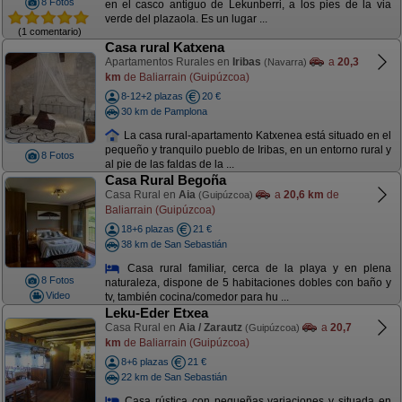
8 Fotos
en el casco antiguo de Lekunberri, a los pies de la via
verde del plazaola. Es un lugar ...
(1 comentario)
Casa rural Katxena
Apartamentos Rurales en
Iribas
a
20,3
(Navarra)
km
de Baliarrain (Guipúzcoa)
8-12+2 plazas
20 €
30 km de Pamplona
La casa rural-apartamento Katxenea está situado en el
pequeño y tranquilo pueblo de Iribas, en un entorno rural y
8 Fotos
al pie de las faldas de la ...
Casa Rural Begoña
Casa Rural en
Aia
a
20,6 km
de
(Guipúzcoa)
Baliarrain (Guipúzcoa)
18+6 plazas
21 €
38 km de San Sebastián
Casa rural familiar, cerca de la playa y en plena
8 Fotos
naturaleza, dispone de 5 habitaciones dobles con baño y
Video
tv, también cocina/comedor para hu ...
Leku-Eder Etxea
Casa Rural en
Aia / Zarautz
a
20,7
(Guipúzcoa)
km
de Baliarrain (Guipúzcoa)
8+6 plazas
21 €
22 km de San Sebastián
Casa rústica con pequeñas variaciones y situada en