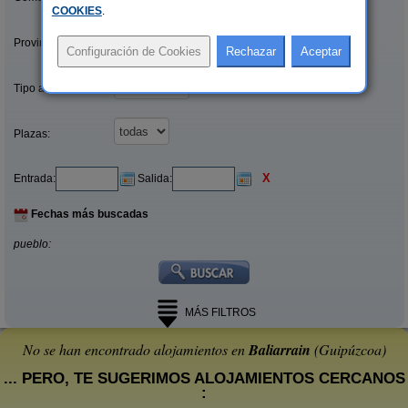
COOKIES
.
Provincias/Islas:
Tipo alquiler:
Plazas:
X
Entrada:
Salida:
Fechas más buscadas
pueblo:
MÁS FILTROS
No se han encontrado alojamientos en
Baliarrain
(Guipúzcoa)
... PERO, TE SUGERIMOS ALOJAMIENTOS CERCANOS
: