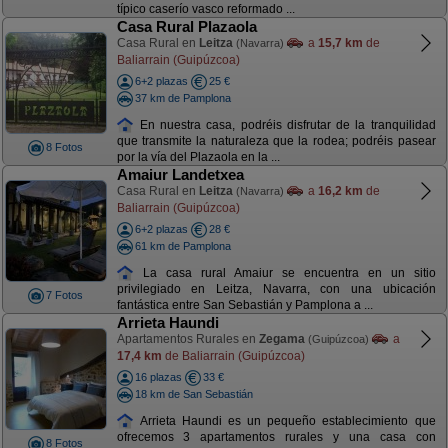
típico caserío vasco reformado ...
Casa Rural Plazaola
Casa Rural en
Leitza
a
15,7 km
de
(Navarra)
Baliarrain (Guipúzcoa)
6+2 plazas
25 €
37 km de Pamplona
En nuestra casa, podréis disfrutar de la tranquilidad
que transmite la naturaleza que la rodea; podréis pasear
8 Fotos
por la vía del Plazaola en la ...
Amaiur Landetxea
Casa Rural en
Leitza
a
16,2 km
de
(Navarra)
Baliarrain (Guipúzcoa)
6+2 plazas
28 €
61 km de Pamplona
La casa rural Amaiur se encuentra en un sitio
privilegiado en Leitza, Navarra, con una ubicación
7 Fotos
fantástica entre San Sebastián y Pamplona a ...
Arrieta Haundi
Apartamentos Rurales en
Zegama
a
(Guipúzcoa)
17,4 km
de Baliarrain (Guipúzcoa)
16 plazas
33 €
18 km de San Sebastián
Arrieta Haundi es un pequeño establecimiento que
ofrecemos 3 apartamentos rurales y una casa con
8 Fotos