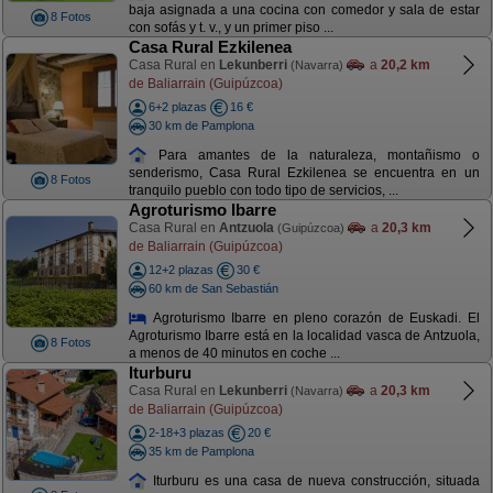
baja asignada a una cocina con comedor y sala de estar
8 Fotos
con sofás y t. v., y un primer piso ...
Casa Rural Ezkilenea
Casa Rural en
Lekunberri
a
20,2 km
(Navarra)
de Baliarrain (Guipúzcoa)
6+2 plazas
16 €
30 km de Pamplona
Para amantes de la naturaleza, montañismo o
senderismo, Casa Rural Ezkilenea se encuentra en un
8 Fotos
tranquilo pueblo con todo tipo de servicios, ...
Agroturismo Ibarre
Casa Rural en
Antzuola
a
20,3 km
(Guipúzcoa)
de Baliarrain (Guipúzcoa)
12+2 plazas
30 €
60 km de San Sebastián
Agroturismo Ibarre en pleno corazón de Euskadi. El
Agroturismo Ibarre está en la localidad vasca de Antzuola,
8 Fotos
a menos de 40 minutos en coche ...
Iturburu
Casa Rural en
Lekunberri
a
20,3 km
(Navarra)
de Baliarrain (Guipúzcoa)
2-18+3 plazas
20 €
35 km de Pamplona
Iturburu es una casa de nueva construcción, situada