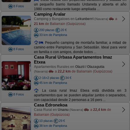
un pequeño barrio llamado Urdaneta y abierta el año
8 Fotos
1980 como restaurante luego ampliada ...
Camping Aralar
Camping y Bungalows en
Lekunberri
a
(Navarra)
21 km
de Baliarrain (Guipúzcoa)
200 plazas
20 €
33 km de Pamplona
Pequeño camping de montaña familiar, a mitad de
camino entre Pamplona y San Sebastián. Ideal para venir
8 Fotos
en familia o con amigos, donde todos ...
Casa Rural Urbasa Apartamentos Imaz
Etxea
Apartamentos Rurales en
Olazti / Olazagutia
a
22,2 km
de Baliarrain (Guipúzcoa)
(Navarra)
2-16+2 plazas
34 €
45 km de Pamplona
La casa rural Imaz Etxea está dividida en 3
8 Fotos
apartamentos que se pueden alquilar juntos o separados,
con capacidad desde 2 personas a 16 pers ...
Casa Edronekoa
Casa Rural en
Unanu
a
22,4 km
de
(Navarra)
Baliarrain (Guipúzcoa)
10 plazas
29 €
38 km de Pamplona