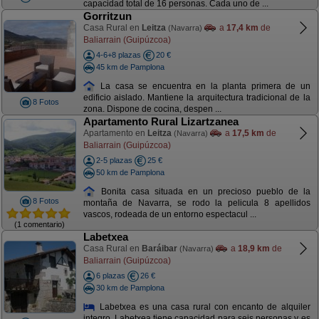
capacidad total de 16 personas. Cada uno de ...
Gorritzun
Casa Rural en
Leitza
a
17,4 km
de
(Navarra)
Baliarrain (Guipúzcoa)
4-6+8 plazas
20 €
45 km de Pamplona
La casa se encuentra en la planta primera de un
edificio aislado. Mantiene la arquitectura tradicional de la
8 Fotos
zona. Dispone de cocina, despen ...
Apartamento Rural Lizartzanea
Apartamento en
Leitza
a
17,5 km
de
(Navarra)
Baliarrain (Guipúzcoa)
2-5 plazas
25 €
50 km de Pamplona
Bonita casa situada en un precioso pueblo de la
8 Fotos
montaña de Navarra, se rodo la pelicula 8 apellidos
vascos, rodeada de un entorno espectacul ...
(1 comentario)
Labetxea
Casa Rural en
Baráibar
a
18,9 km
de
(Navarra)
Baliarrain (Guipúzcoa)
6 plazas
26 €
30 km de Pamplona
Labetxea es una casa rural con encanto de alquiler
integro. Labetxea tiene capacidad para seis personas y es