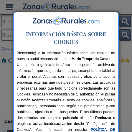
INFORMACIÓN BÁSICA SOBRE
COOKIES
Alojamientos
>
País Vasco
>
Guipúzcoa
> Baliarrain
Bienvenid@ a la información básica sobre las cookies de
Casas Rurales cerca de Baliarrain
nuestro portal responsabilidad de
Mario Temprado Casas
.
Una cookie o galleta informática es un pequeño archivo de
información que se guarda en tu pc, smartphone o tablet al
visitar el portal. Algunas son nuestras y otras pertenecen a
empresas externas que nos prestan servicios. Las activadas
y necesarias para que todo funcione correctamente son las
Cookies Técnicas y no necesitan de tu autorización. Al pulsar
el botón
Aceptar
activarás el resto de cookies (analíticas y
Hotel Rural Gurutzeberri
rs.
60 pers.
publicitarias), personalizadas según tus preferencias y con
 €
23 €
Oiartzun (Guipúzcoa)
desde
publicidad ajustada a tus búsquedas. Estas últimas puedes
desactivarlas por completo pulsando el botón
Rechazar
o
Buscar
elegir su activación/desactivación desde “Configuración de
Cookies”. Más información en nuestra
POLÍTICA DE
Comunidades: