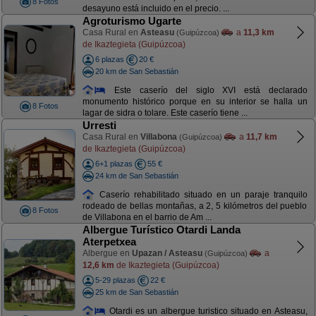
8 Fotos
desayuno está incluido en el precio. ...
Agroturismo Ugarte
Casa Rural en
Asteasu
a
11,3 km
(Guipúzcoa)
de Ikaztegieta (Guipúzcoa)
6 plazas
20 €
20 km de San Sebastián
Este caserío del siglo XVI está declarado
monumento histórico porque en su interior se halla un
8 Fotos
lagar de sidra o tolare. Este caserío tiene ...
Urresti
Casa Rural en
Villabona
a
11,7 km
(Guipúzcoa)
de Ikaztegieta (Guipúzcoa)
6+1 plazas
55 €
24 km de San Sebastián
Caserío rehabilitado situado en un paraje tranquilo
rodeado de bellas montañas, a 2, 5 kilómetros del pueblo
8 Fotos
de Villabona en el barrio de Am ...
Albergue Turístico Otardi Landa
Aterpetxea
Albergue en
Upazan / Asteasu
a
(Guipúzcoa)
12,6 km
de Ikaztegieta (Guipúzcoa)
5-29 plazas
22 €
25 km de San Sebastián
Otardi es un albergue turistico situado en Asteasu,