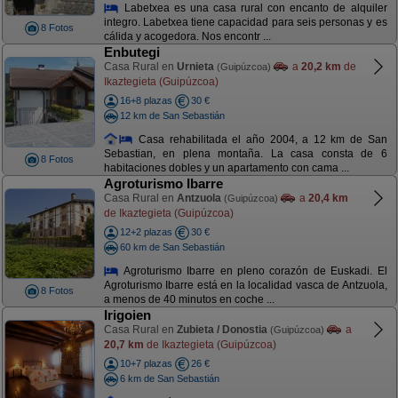
Labetxea es una casa rural con encanto de alquiler
integro. Labetxea tiene capacidad para seis personas y es
8 Fotos
cálida y acogedora. Nos encontr ...
Enbutegi
Casa Rural en
Urnieta
a
20,2 km
de
(Guipúzcoa)
Ikaztegieta (Guipúzcoa)
16+8 plazas
30 €
12 km de San Sebastián
Casa rehabilitada el año 2004, a 12 km de San
Sebastian, en plena montaña. La casa consta de 6
8 Fotos
habitaciones dobles y un apartamento con cama ...
Agroturismo Ibarre
Casa Rural en
Antzuola
a
20,4 km
(Guipúzcoa)
de Ikaztegieta (Guipúzcoa)
12+2 plazas
30 €
60 km de San Sebastián
Agroturismo Ibarre en pleno corazón de Euskadi. El
Agroturismo Ibarre está en la localidad vasca de Antzuola,
8 Fotos
a menos de 40 minutos en coche ...
Irigoien
Casa Rural en
Zubieta / Donostia
a
(Guipúzcoa)
20,7 km
de Ikaztegieta (Guipúzcoa)
10+7 plazas
26 €
6 km de San Sebastián