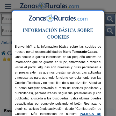
INFORMACIÓN BÁSICA SOBRE
COOKIES
Alojamientos
>
País Vasco
>
Guipúzcoa
> Ikaztegieta
Bienvenid@ a la información básica sobre las cookies de
Casas Rurales cerca de Ikaztegieta
nuestro portal responsabilidad de
Mario Temprado Casas
.
Una cookie o galleta informática es un pequeño archivo de
información que se guarda en tu pc, smartphone o tablet al
visitar el portal. Algunas son nuestras y otras pertenecen a
empresas externas que nos prestan servicios. Las activadas
y necesarias para que todo funcione correctamente son las
Cookies Técnicas y no necesitan de tu autorización. Al pulsar
el botón
Aceptar
activarás el resto de cookies (analíticas y
publicitarias), personalizadas según tus preferencias y con
Hotel Rural Gurutzeberri
rs.
60 pers.
 €
23 €
publicidad ajustada a tus búsquedas. Estas últimas puedes
Oiartzun (Guipúzcoa)
desde
desactivarlas por completo pulsando el botón
Rechazar
o
elegir su activación/desactivación desde “Configuración de
Buscar
Cookies”. Más información en nuestra
POLÍTICA DE