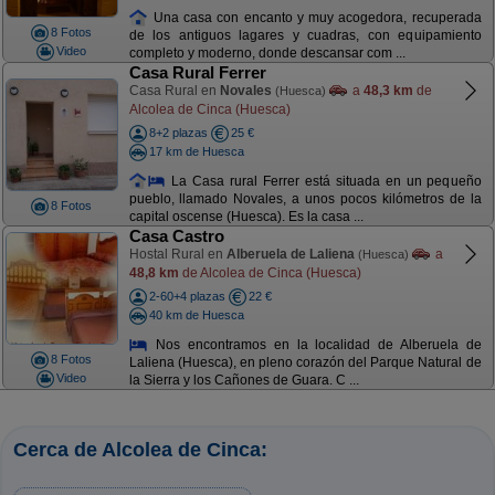
Una casa con encanto y muy acogedora, recuperada
8 Fotos
de los antiguos lagares y cuadras, con equipamiento
Video
completo y moderno, donde descansar com ...
Casa Rural Ferrer
Casa Rural en
Novales
a
48,3 km
de
(Huesca)
Alcolea de Cinca (Huesca)
8+2 plazas
25 €
17 km de Huesca
La Casa rural Ferrer está situada en un pequeño
pueblo, llamado Novales, a unos pocos kilómetros de la
8 Fotos
capital oscense (Huesca). Es la casa ...
Casa Castro
Hostal Rural en
Alberuela de Laliena
a
(Huesca)
48,8 km
de Alcolea de Cinca (Huesca)
2-60+4 plazas
22 €
40 km de Huesca
Nos encontramos en la localidad de Alberuela de
8 Fotos
Laliena (Huesca), en pleno corazón del Parque Natural de
Video
la Sierra y los Cañones de Guara. C ...
Cerca de Alcolea de Cinca: