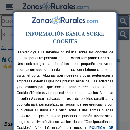
INFORMACIÓN BÁSICA SOBRE
COOKIES
Alojamientos
>
Aragón
>
Huesca
> Alcolea de Cinca
Bienvenid@ a la información básica sobre las cookies de
Casas Rurales cerca de Alcolea de Cinca
nuestro portal responsabilidad de
Mario Temprado Casas
.
Una cookie o galleta informática es un pequeño archivo de
información que se guarda en tu pc, smartphone o tablet al
visitar el portal. Algunas son nuestras y otras pertenecen a
empresas externas que nos prestan servicios. Las activadas
y necesarias para que todo funcione correctamente son las
Cookies Técnicas y no necesitan de tu autorización. Al pulsar
el botón
Aceptar
activarás el resto de cookies (analíticas y
publicitarias), personalizadas según tus preferencias y con
Mirador de La Herradura
rs.
7+2 pers.
 €
40 €
publicidad ajustada a tus búsquedas. Estas últimas puedes
Embún (Huesca)
desde
desactivarlas por completo pulsando el botón
Rechazar
o
elegir su activación/desactivación desde “Configuración de
Buscar
Cookies”. Más información en nuestra
POLÍTICA DE