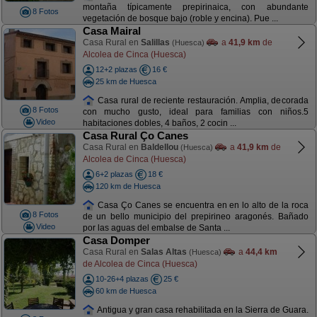
montaña típicamente prepirinaica, con abundante
8 Fotos
vegetación de bosque bajo (roble y encina). Pue ...
Casa Mairal
Casa Rural en
Salillas
a
41,9 km
de
(Huesca)
Alcolea de Cinca (Huesca)
12+2 plazas
16 €
25 km de Huesca
Casa rural de reciente restauración. Amplia, decorada
8 Fotos
con mucho gusto, ideal para familias con niños.5
Video
habitaciones dobles, 4 baños, 2 cocin ...
Casa Rural Ço Canes
Casa Rural en
Baldellou
a
41,9 km
de
(Huesca)
Alcolea de Cinca (Huesca)
6+2 plazas
18 €
120 km de Huesca
Casa Ço Canes se encuentra en en lo alto de la roca
8 Fotos
de un bello municipio del prepirineo aragonés. Bañado
Video
por las aguas del embalse de Santa ...
Casa Domper
Casa Rural en
Salas Altas
a
44,4 km
(Huesca)
de Alcolea de Cinca (Huesca)
10-26+4 plazas
25 €
60 km de Huesca
Antigua y gran casa rehabilitada en la Sierra de Guara.