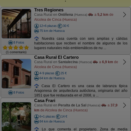
Tres Regiones
Casa Rural en
Ontiñena
a
5,2 km
de
(Huesca)
Alcolea de Cinca (Huesca)
12+6 plazas
30 €
75 km de Huesca
Nuestra casa cuenta con seis amplias y cálidas
8 Fotos
habitaciones que reciben el nombre de algunos de los
lugares naturales más emblemáticos de nu ...
(1 comentario)
Casa Rural El Cartero
Casa Rural en
Santalecina
a
6,9 km
de
(Huesca)
Alcolea de Cinca (Huesca)
4-9 plazas
25 €
64 km de Huesca
Casa El Cartero es una casa de labranza típica
Aragonesa de arquitectura autóctona, originaria del año
8 Fotos
1851 que fue restaurada en el 2008, u ...
Casa Frari
Casa Rural en
Peralta de La Sal
a
37,9
(Huesca)
km
de Alcolea de Cinca (Huesca)
6+1 plazas
14 €
84 km de Huesca
Lo que comenta el propietario. Zona de media