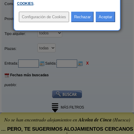
COOKIES
.
Comunidades:
Provincias/Islas:
Tipo alquiler:
Plazas:
X
Entrada:
Salida:
Fechas más buscadas
pueblo:
MÁS FILTROS
No se han encontrado alojamientos en
Alcolea de Cinca
(Huesca)
... PERO, TE SUGERIMOS ALOJAMIENTOS CERCANOS
: