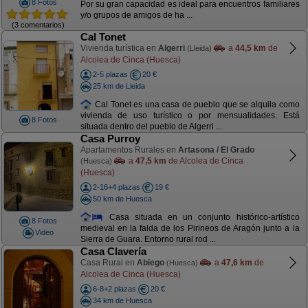
8 Fotos
Por su gran capacidad es ideal para encuentros familiares
y/o grupos de amigos de ha ...
(3 comentarios)
Cal Tonet
Vivienda turística en
Algerri
a
44,5 km
de
(Lleida)
Alcolea de Cinca (Huesca)
2-5 plazas
20 €
25 km de Lleida
Cal Tonet es una casa de pueblo que se alquila como
vivienda de uso turístico o por mensualidades. Está
8 Fotos
situada dentro del pueblo de Algerri ...
Casa Purroy
Apartamentos Rurales en
Artasona / El Grado
a
47,5 km
de Alcolea de Cinca
(Huesca)
(Huesca)
2-16+4 plazas
19 €
50 km de Huesca
Casa situada en un conjunto histórico-artístico
8 Fotos
medieval en la falda de los Pirineos de Aragón junto a la
Video
Sierra de Guara. Entorno rural rod ...
Casa Clavería
Casa Rural en
Abiego
a
47,6 km
de
(Huesca)
Alcolea de Cinca (Huesca)
6-8+2 plazas
20 €
34 km de Huesca