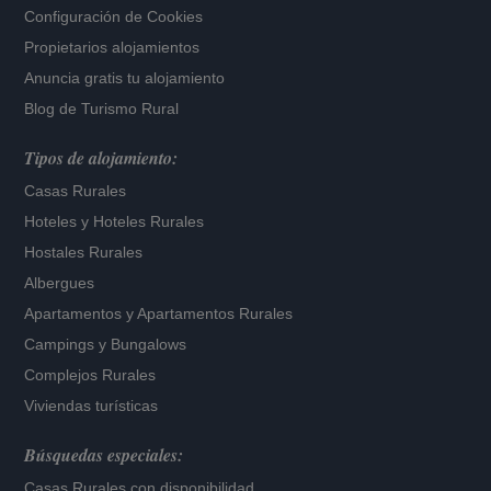
Configuración de Cookies
Propietarios alojamientos
Anuncia gratis tu alojamiento
Blog de Turismo Rural
Tipos de alojamiento:
Casas Rurales
Hoteles
y
Hoteles Rurales
Hostales Rurales
Albergues
Apartamentos
y
Apartamentos Rurales
Campings y Bungalows
Complejos Rurales
Viviendas turísticas
Búsquedas especiales:
Casas Rurales con disponibilidad