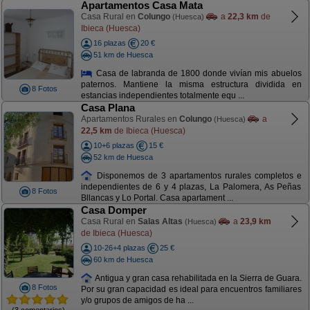
Apartamentos Casa Mata
Casa Rural en
Colungo
a
22,3 km
de
(Huesca)
Ibieca (Huesca)
16 plazas
20 €
51 km de Huesca
Casa de labranda de 1800 donde vivían mis abuelos
paternos. Mantiene la misma estructura dividida en
8 Fotos
estancias independientes totalmente equ ...
Casa Plana
Apartamentos Rurales en
Colungo
a
(Huesca)
22,5 km
de Ibieca (Huesca)
10+6 plazas
15 €
52 km de Huesca
Disponemos de 3 apartamentos rurales completos e
independientes de 6 y 4 plazas, La Palomera, As Peñas
8 Fotos
Bllancas y Lo Portal. Casa apartament ...
Casa Domper
Casa Rural en
Salas Altas
a
23,9 km
(Huesca)
de Ibieca (Huesca)
10-26+4 plazas
25 €
60 km de Huesca
Antigua y gran casa rehabilitada en la Sierra de Guara.
8 Fotos
Por su gran capacidad es ideal para encuentros familiares
y/o grupos de amigos de ha ...
(3 comentarios)