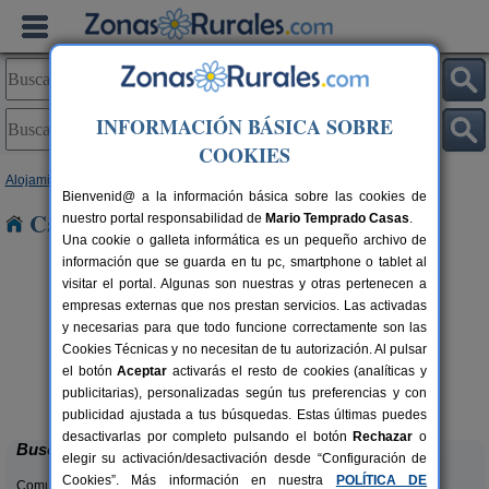
INFORMACIÓN BÁSICA SOBRE
COOKIES
Alojamientos
>
Aragón
>
Huesca
> Ibieca
Bienvenid@ a la información básica sobre las cookies de
Casas Rurales cerca de Ibieca
nuestro portal responsabilidad de
Mario Temprado Casas
.
Una cookie o galleta informática es un pequeño archivo de
información que se guarda en tu pc, smartphone o tablet al
visitar el portal. Algunas son nuestras y otras pertenecen a
empresas externas que nos prestan servicios. Las activadas
y necesarias para que todo funcione correctamente son las
Cookies Técnicas y no necesitan de tu autorización. Al pulsar
el botón
Aceptar
activarás el resto de cookies (analíticas y
Mirador de La Herradura
rs.
7+2 pers.
publicitarias), personalizadas según tus preferencias y con
 €
40 €
Embún (Huesca)
desde
publicidad ajustada a tus búsquedas. Estas últimas puedes
desactivarlas por completo pulsando el botón
Rechazar
o
Buscar
elegir su activación/desactivación desde “Configuración de
Cookies”. Más información en nuestra
POLÍTICA DE
Comunidades: