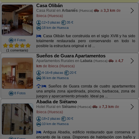
Casa Olibán
Casa Rural en
Arbaniés
a
3,3 km
de
(Huesca)
Ibieca (Huesca)
12+3 plazas
35 €
18 km de Huesca
Casa Olibán fue construida en el siglo XVIII y ha sido
8 Fotos
totalmente restaurada pero conservando en todo lo
posible la estructura original e id ...
(1 comentario)
Sueños de Guara Apartamentos
Apartamentos Rurales en
Labata
a
4,7
(Huesca)
km
de Ibieca (Huesca)
4-16+8 plazas
20 €
36 km de Huesca
Sueños de Guara consta de cuatro apartamentos
una amplia zona ajardinada, piscina, barbacoa, zona de
8 Fotos
juegos y aparcamiento privado. Ideal pa ...
Abadia de Siétamo
Hotel Rural en
Siétamo
a
7,3 km
de
(Huesca)
Ibieca (Huesca)
18+2 plazas
30 €
10 km de Huesca
Antigua Abadia, edificio restaurado que conserva el
encanto de la casa. Dispones de habitación con baño y