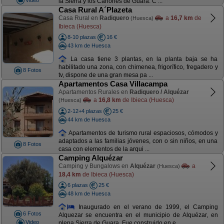
la Sierra y los Cañones de Guara. C ...
Casa Rural A´Plazeta
Casa Rural en
Radiquero
a
16,7 km
de
(Huesca)
Ibieca (Huesca)
8-10 plazas
16 €
43 km de Huesca
La casa tiene 3 plantas, en la planta baja se ha
habilitado una zona, con chimenea, frigorífico, fregadero y
8 Fotos
tv, dispone de una gran mesa pa ...
Apartamentos Casa Villacampa
Apartamentos Rurales en
Radiquero / Alquézar
a
16,8 km
de Ibieca (Huesca)
(Huesca)
2-12+4 plazas
25 €
44 km de Huesca
Apartamentos de turismo rural espaciosos, cómodos y
adaptados a las familias jóvenes, con o sin niños, en una
8 Fotos
casa con elementos de la arqui ...
Camping Alquézar
Camping y Bungalows en
Alquézar
a
(Huesca)
18,4 km
de Ibieca (Huesca)
6 plazas
25 €
48 km de Huesca
Inaugurado en el verano de 1999, el Camping
6 Fotos
Alquezar se encuentra en el municipio de Alquézar, en
Video
plena Sierra de Guara. Fue construido en e ...