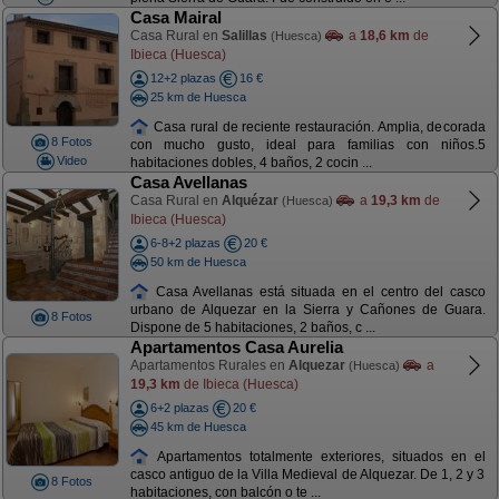
Casa Mairal
Casa Rural en
Salillas
a
18,6 km
de
(Huesca)
Ibieca (Huesca)
12+2 plazas
16 €
25 km de Huesca
Casa rural de reciente restauración. Amplia, decorada
8 Fotos
con mucho gusto, ideal para familias con niños.5
Video
habitaciones dobles, 4 baños, 2 cocin ...
Casa Avellanas
Casa Rural en
Alquézar
a
19,3 km
de
(Huesca)
Ibieca (Huesca)
6-8+2 plazas
20 €
50 km de Huesca
Casa Avellanas está situada en el centro del casco
urbano de Alquezar en la Sierra y Cañones de Guara.
8 Fotos
Dispone de 5 habitaciones, 2 baños, c ...
Apartamentos Casa Aurelia
Apartamentos Rurales en
Alquezar
a
(Huesca)
19,3 km
de Ibieca (Huesca)
6+2 plazas
20 €
45 km de Huesca
Apartamentos totalmente exteriores, situados en el
casco antiguo de la Villa Medieval de Alquezar. De 1, 2 y 3
8 Fotos
habitaciones, con balcón o te ...