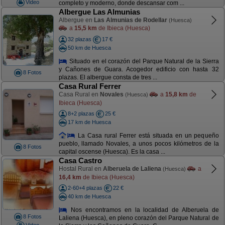
Video
completo y moderno, donde descansar com ...
Albergue Las Almunias
Albergue en
Las Almunias de Rodellar
(Huesca)
a
15,5 km
de Ibieca (Huesca)
32 plazas
17 €
50 km de Huesca
Situado en el corazón del Parque Natural de la Sierra
y Cañones de Guara. Acogedor edificio con hasta 32
8 Fotos
plazas. El albergue consta de tres ...
Casa Rural Ferrer
Casa Rural en
Novales
a
15,8 km
de
(Huesca)
Ibieca (Huesca)
8+2 plazas
25 €
17 km de Huesca
La Casa rural Ferrer está situada en un pequeño
pueblo, llamado Novales, a unos pocos kilómetros de la
8 Fotos
capital oscense (Huesca). Es la casa ...
Casa Castro
Hostal Rural en
Alberuela de Laliena
a
(Huesca)
16,4 km
de Ibieca (Huesca)
2-60+4 plazas
22 €
40 km de Huesca
Nos encontramos en la localidad de Alberuela de
8 Fotos
Laliena (Huesca), en pleno corazón del Parque Natural de
Video