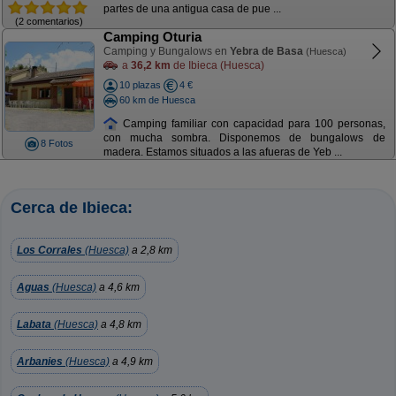
partes de una antigua casa de pue ...
(2 comentarios)
Camping Oturia
Camping y Bungalows en
Yebra de Basa
(Huesca)
a
36,2 km
de Ibieca (Huesca)
10 plazas
4 €
60 km de Huesca
Camping familiar con capacidad para 100 personas,
con mucha sombra. Disponemos de bungalows de
8 Fotos
madera. Estamos situados a las afueras de Yeb ...
Cerca de Ibieca:
Los Corrales
(Huesca)
a 2,8 km
Aguas
(Huesca)
a 4,6 km
Labata
(Huesca)
a 4,8 km
Arbanies
(Huesca)
a 4,9 km