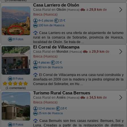
Casa Larriero de Olsón
Casa Rural en
Olsón
a
29,9 km
de
(Huesca)
Ibieca (Huesca)
4+1 plazas
15 €
100 km de Huesca
Casa Larriero es una oferta de alojamiento de turismo
rural en la comarca de Sobrarbe, provincia de Huesca,
8 Fotos
localidad de Olsón. Se trata de ...
El Corral de Villacampa
Casa Rural en
Mondot
a
29,9 km
de
(Huesca)
Ibieca (Huesca)
4 plazas
20 €
90 km de Huesca
El Corral de Villacampa es una casa rural construida y
8 Fotos
diseñada en 2009 con la madera y la piedra original de la
Comarca del Sobrarbe, en Hu ...
(1 comentario)
Turismo Rural Casa Bernues
Casa Rural en
Aniés
a
34,5 km
de
(Huesca)
Ibieca (Huesca)
12+6 plazas
18 €
25 km de Huesca
Casa Bernués son tres casas rurales: Bernues, Sol y
8 Fotos
Luna. Creadas a partir de la restauración de distintas