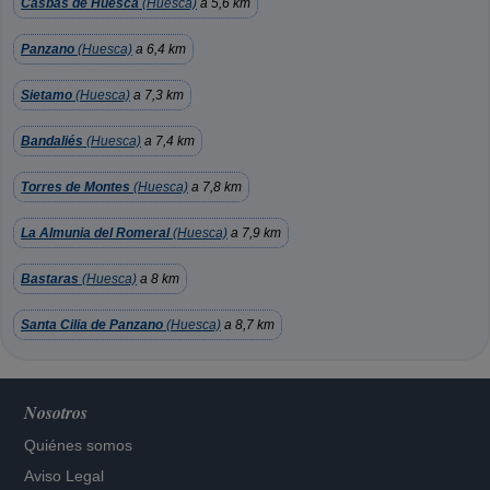
Casbas de Huesca
(Huesca)
a 5,6 km
Panzano
(Huesca)
a 6,4 km
Sietamo
(Huesca)
a 7,3 km
Bandaliés
(Huesca)
a 7,4 km
Torres de Montes
(Huesca)
a 7,8 km
La Almunia del Romeral
(Huesca)
a 7,9 km
Bastaras
(Huesca)
a 8 km
Santa Cilia de Panzano
(Huesca)
a 8,7 km
Nosotros
Quiénes somos
Aviso Legal