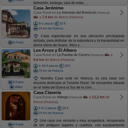
8 Fotos
televisión, bodega, sala de estar, ...
Casa Jerónimo
Casa Rural en
La Almunia del Romeral
(Huesca)
a
7,9 km
de Ibieca (Huesca)
8+1 plazas
32 €
19 km de Huesca
Casa espectacular en una ubicación privilegiada
aislada, para disfrutar de la naturaleza y la tranquilidad en
8 Fotos
plena sierra de Guara. Ático y ...
Los Arcos y El Albero
Casa Rural en
La Puebla de Castro
a
(Huesca)
8,6 km
de Ibieca (Huesca)
4-18+4 plazas
18 €
75 km de Huesca
Nuestra Casa rural en Huesca, es una casa con
8 Fotos
encanto dedicada al Turismo Rural. Se encuentra situada
Video
en el Valle del Ésera al Sur de la com ...
Casa Clavería
Casa Rural en
Abiego
a
12,2 km
de
(Huesca)
Ibieca (Huesca)
6-8+2 plazas
20 €
34 km de Huesca
Una casa con encanto y muy acogedora, recuperada
8 Fotos
de los antiguos lagares y cuadras, con equipamiento