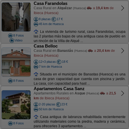
Casa Farandolas
Casa Rural en
Alquézar
a
19,4 km
de
(Huesca)
Ibieca (Huesca)
8 plazas
17 €
45 km de Huesca
La vivienda de turismo rural, casa Farandolas, ocupa
8 Fotos
las 2 plantas más bajas de una antigua casa de pueblo en
Video
un rincón de la Villa de Alqué ...
Casa Belloc
Casa Rural en
Banastás
a
20,4 km
de
(Huesca)
Ibieca (Huesca)
12+3 plazas
18 €
7 km de Huesca
Situada en el municipio de Banastas (Huesca) es una
casa de gran capacidad que cuenta con piscina y jardín.
8 Fotos
La casa, con capacidad para hast ...
Apartamentos Casa Sanz
Apartamentos Rurales en
Asque
a
21,5
(Huesca)
km
de Ibieca (Huesca)
2-20 plazas
23 €
50 km de Huesca
Casa antigua de labranza rehabilitada recientemente
utilizando materiales como la piedra, madera y cerámica,
8 Fotos
para ofrecerles 3 apartamentos ...