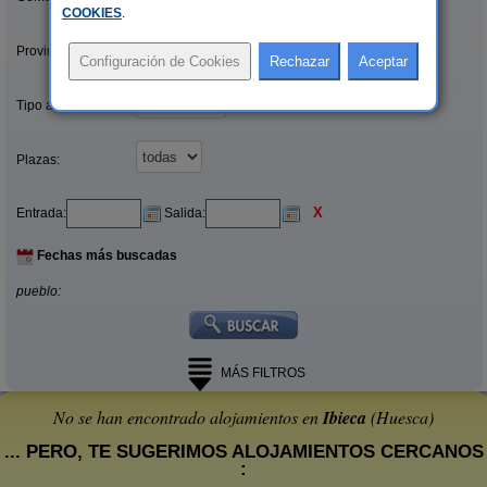
COOKIES
.
Provincias/Islas:
Tipo alquiler:
Plazas:
X
Entrada:
Salida:
Fechas más buscadas
pueblo:
MÁS FILTROS
No se han encontrado alojamientos en
Ibieca
(Huesca)
... PERO, TE SUGERIMOS ALOJAMIENTOS CERCANOS
: