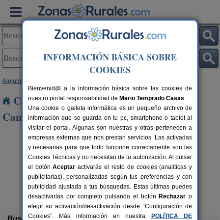
INFORMACIÓN BÁSICA SOBRE
COOKIES
Alojamientos
>
La Rioja
> Aldeanueva de Cameros
Bienvenid@ a la información básica sobre las cookies de
Casas Rurales cerca de Aldeanueva de
nuestro portal responsabilidad de
Mario Temprado Casas
.
Una cookie o galleta informática es un pequeño archivo de
Cameros
información que se guarda en tu pc, smartphone o tablet al
visitar el portal. Algunas son nuestras y otras pertenecen a
empresas externas que nos prestan servicios. Las activadas
y necesarias para que todo funcione correctamente son las
Cookies Técnicas y no necesitan de tu autorización. Al pulsar
el botón
Aceptar
activarás el resto de cookies (analíticas y
publicitarias), personalizadas según tus preferencias y con
publicidad ajustada a tus búsquedas. Estas últimas puedes
Alojamiento Rural La Cuculla
rs.
55 pers.
 €
22 €
Ezcaray (La Rioja)
desde
desactivarlas por completo pulsando el botón
Rechazar
o
elegir su activación/desactivación desde “Configuración de
Cookies”. Más información en nuestra
POLÍTICA DE
Buscar