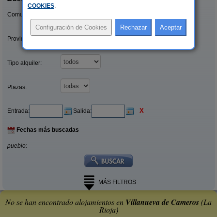
COOKIES
.
Comunidades:
Provincias/Islas:
Tipo alquiler:
Plazas:
X
Entrada:
Salida:
Fechas más buscadas
pueblo:
MÁS FILTROS
No se han encontrado alojamientos en
Villanueva de Cameros
(La
Rioja)