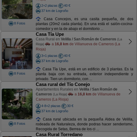
2+2 plazas
40 €
37 km de Logroño
Casa Concejos, es una casita pequeña, de dos
8 Fotos
plantas (20m2 cada planta). En una está el salón-cocina-
comedor y en la de abajo el dormitorio ...
Casa Tía Upe
Casa Rural en
Velilla / San Román de Cameros
(La
a
16,8 km
de Villanueva de Cameros (La
Rioja)
Rioja)
3+1 plazas
40 €
37 km de Logroño
Casa Tía Upe, está en un edificio de 3 plantas. Es la
8 Fotos
planta baja con su entrada, exterior independiente y
privado. Tien un dormitorio, con ...
Casa rural del Tío Conejo
Apartamentos Rurales en
Velilla / San Román de
Cameros
a
16,8 km
de Villanueva de
(La Rioja)
Cameros (La Rioja)
4-8+2 plazas
30 €
37 km de Logroño
Casa rural ubicada en la pequeña Aldea de Velilla,
8 Fotos
rodeada de Naturaleza, donde podras hacer senderismo,
Recogida de Setas, Berrea de los ci ...
Casa Rural Torredano