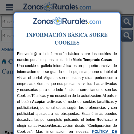
INFORMACIÓN BÁSICA SOBRE
COOKIES
Alojamientos
>
La Rioja
> Villanueva de Cameros
Bienvenid@ a la información básica sobre las cookies de
Casas Rurales cerca de Villanueva de
nuestro portal responsabilidad de
Mario Temprado Casas
.
Una cookie o galleta informática es un pequeño archivo de
Cameros
información que se guarda en tu pc, smartphone o tablet al
visitar el portal. Algunas son nuestras y otras pertenecen a
empresas externas que nos prestan servicios. Las activadas
y necesarias para que todo funcione correctamente son las
Cookies Técnicas y no necesitan de tu autorización. Al pulsar
el botón
Aceptar
activarás el resto de cookies (analíticas y
publicitarias), personalizadas según tus preferencias y con
publicidad ajustada a tus búsquedas. Estas últimas puedes
La Posada del Santo
rs.
2-8+1 pers.
 €
38 €
Cañas (La Rioja)
desde
desactivarlas por completo pulsando el botón
Rechazar
o
elegir su activación/desactivación desde “Configuración de
Cookies”. Más información en nuestra
POLÍTICA DE
Buscar