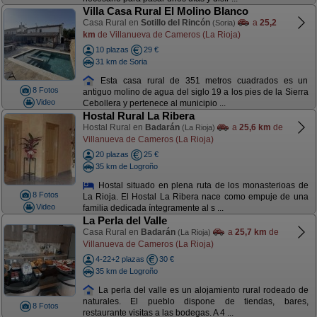
Villa Casa Rural El Molino Blanco
Casa Rural en
Sotillo del Rincón
a
25,2
(Soria)
km
de Villanueva de Cameros (La Rioja)
10 plazas
29 €
31 km de Soria
Esta casa rural de 351 metros cuadrados es un
8 Fotos
antiguo molino de agua del siglo 19 a los pies de la Sierra
Video
Cebollera y pertenece al municipio ...
Hostal Rural La Ribera
Hostal Rural en
Badarán
a
25,6 km
de
(La Rioja)
Villanueva de Cameros (La Rioja)
20 plazas
25 €
35 km de Logroño
Hostal situado en plena ruta de los monasterioas de
8 Fotos
La Rioja. El Hostal La Ribera nace como empuje de una
Video
familia dedicada íntegramente al s ...
La Perla del Valle
Casa Rural en
Badarán
a
25,7 km
de
(La Rioja)
Villanueva de Cameros (La Rioja)
4-22+2 plazas
30 €
35 km de Logroño
La perla del valle es un alojamiento rural rodeado de
naturales. El pueblo dispone de tiendas, bares,
8 Fotos
restaurante visitas a las bodegas. A 4 ...