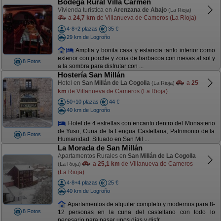
Bodega Rural Villa Carmen
Vivienda turística en
Arenzana de Abajo
(La Rioja)
a
24,7 km
de Villanueva de Cameros (La Rioja)
4-8+2 plazas
35 €
29 km de Logroño
Amplia y bonita casa y estancia tanto interior como
exterior con porche y zona de barbacoa con mesas al sol y
8 Fotos
a la sombra para disfrutar con ...
Hostería San Millán
Hotel en
San Millán de La Cogolla
a
25
(La Rioja)
km
de Villanueva de Cameros (La Rioja)
50+10 plazas
44 €
40 km de Logroño
Hotel de 4 estrellas con encanto dentro del Monasterio
de Yuso, Cuna de la Lengua Castellana, Patrimonio de la
8 Fotos
Humanidad. Situado en San Mil ...
La Morada de San Millán
Apartamentos Rurales en
San Millán de La Cogolla
a
25,1 km
de Villanueva de Cameros
(La Rioja)
(La Rioja)
4-8+4 plazas
25 €
40 km de Logroño
Apartamentos de alquiler completo y modernos para 8-
8 Fotos
12 personas en la cuna del castellano con todo lo
necesario para pasar unos días y disfr ...