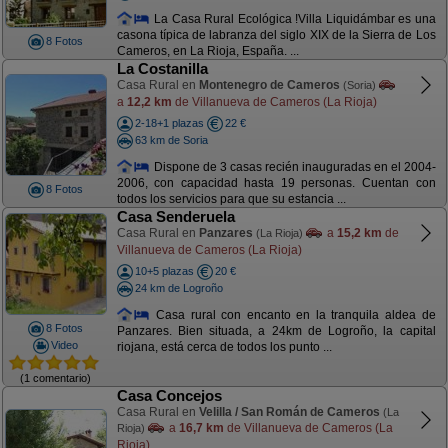
La Casa Rural Ecológica !Villa Liquidámbar es una
casona típica de labranza del siglo XIX de la Sierra de Los
8 Fotos
Cameros, en La Rioja, España. ...
La Costanilla
Casa Rural en
Montenegro de Cameros
(Soria)
a
12,2 km
de Villanueva de Cameros (La Rioja)
2-18+1 plazas
22 €
63 km de Soria
Dispone de 3 casas recién inauguradas en el 2004-
2006, con capacidad hasta 19 personas. Cuentan con
8 Fotos
todos los servicios para que su estancia ...
Casa Senderuela
Casa Rural en
Panzares
a
15,2 km
de
(La Rioja)
Villanueva de Cameros (La Rioja)
10+5 plazas
20 €
24 km de Logroño
Casa rural con encanto en la tranquila aldea de
8 Fotos
Panzares. Bien situada, a 24km de Logroño, la capital
Video
riojana, está cerca de todos los punto ...
(1 comentario)
Casa Concejos
Casa Rural en
Velilla / San Román de Cameros
(La
a
16,7 km
de Villanueva de Cameros (La
Rioja)
Rioja)