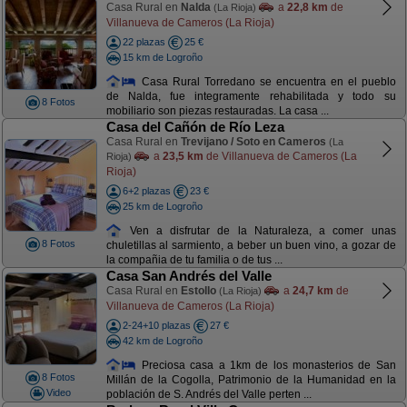
Casa Rural en
Nalda
a
22,8 km
de
(La Rioja)
Villanueva de Cameros (La Rioja)
22 plazas
25 €
15 km de Logroño
Casa Rural Torredano se encuentra en el pueblo
de Nalda, fue integramente rehabilitada y todo su
8 Fotos
mobiliario son piezas restauradas. La casa ...
Casa del Cañón de Río Leza
Casa Rural en
Trevijano / Soto en Cameros
(La
a
23,5 km
de Villanueva de Cameros (La
Rioja)
Rioja)
6+2 plazas
23 €
25 km de Logroño
Ven a disfrutar de la Naturaleza, a comer unas
8 Fotos
chuletillas al sarmiento, a beber un buen vino, a gozar de
la compañia de tu familia o de tus ...
Casa San Andrés del Valle
Casa Rural en
Estollo
a
24,7 km
de
(La Rioja)
Villanueva de Cameros (La Rioja)
2-24+10 plazas
27 €
42 km de Logroño
Preciosa casa a 1km de los monasterios de San
8 Fotos
Millán de la Cogolla, Patrimonio de la Humanidad en la
Video
población de S. Andrés del Valle perten ...