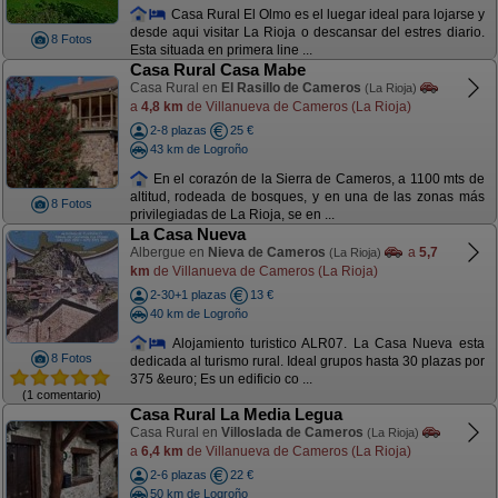
Casa Rural El Olmo es el luegar ideal para lojarse y
desde aqui visitar La Rioja o descansar del estres diario.
8 Fotos
Esta situada en primera line ...
Casa Rural Casa Mabe
Casa Rural en
El Rasillo de Cameros
(La Rioja)
a
4,8 km
de Villanueva de Cameros (La Rioja)
2-8 plazas
25 €
43 km de Logroño
En el corazón de la Sierra de Cameros, a 1100 mts de
altitud, rodeada de bosques, y en una de las zonas más
8 Fotos
privilegiadas de La Rioja, se en ...
La Casa Nueva
Albergue en
Nieva de Cameros
a
5,7
(La Rioja)
km
de Villanueva de Cameros (La Rioja)
2-30+1 plazas
13 €
40 km de Logroño
Alojamiento turistico ALR07. La Casa Nueva esta
8 Fotos
dedicada al turismo rural. Ideal grupos hasta 30 plazas por
375 &euro; Es un edificio co ...
(1 comentario)
Casa Rural La Media Legua
Casa Rural en
Villoslada de Cameros
(La Rioja)
a
6,4 km
de Villanueva de Cameros (La Rioja)
2-6 plazas
22 €
50 km de Logroño