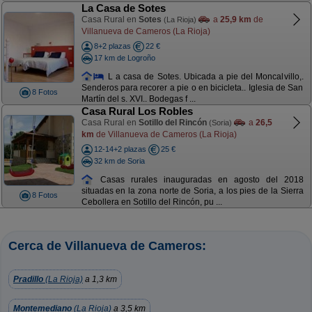
La Casa de Sotes
Casa Rural en
Sotes
a
25,9 km
de
(La Rioja)
Villanueva de Cameros (La Rioja)
8+2 plazas
22 €
17 km de Logroño
L a casa de Sotes. Ubicada a pie del Moncalvillo,.
Senderos para recorer a pie o en bicicleta.. Iglesia de San
8 Fotos
Martín del s. XVI.. Bodegas f ...
Casa Rural Los Robles
Casa Rural en
Sotillo del Rincón
a
26,5
(Soria)
km
de Villanueva de Cameros (La Rioja)
12-14+2 plazas
25 €
32 km de Soria
Casas rurales inauguradas en agosto del 2018
situadas en la zona norte de Soria, a los pies de la Sierra
8 Fotos
Cebollera en Sotillo del Rincón, pu ...
Cerca de Villanueva de Cameros:
Pradillo
(La Rioja)
a 1,3 km
Montemediano
(La Rioja)
a 3,5 km