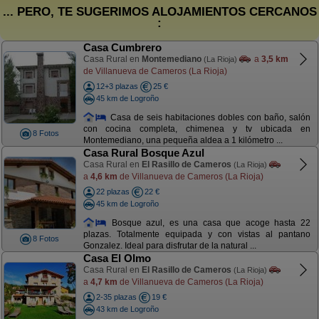
... PERO, TE SUGERIMOS ALOJAMIENTOS CERCANOS
:
Casa Cumbrero
Casa Rural en
Montemediano
a
3,5 km
(La Rioja)
de Villanueva de Cameros (La Rioja)
12+3 plazas
25 €
45 km de Logroño
Casa de seis habitaciones dobles con baño, salón
con cocina completa, chimenea y tv ubicada en
8 Fotos
Montemediano, una pequeña aldea a 1 kilómetro ...
Casa Rural Bosque Azul
Casa Rural en
El Rasillo de Cameros
(La Rioja)
a
4,6 km
de Villanueva de Cameros (La Rioja)
22 plazas
22 €
45 km de Logroño
Bosque azul, es una casa que acoge hasta 22
plazas. Totalmente equipada y con vistas al pantano
8 Fotos
Gonzalez. Ideal para disfrutar de la natural ...
Casa El Olmo
Casa Rural en
El Rasillo de Cameros
(La Rioja)
a
4,7 km
de Villanueva de Cameros (La Rioja)
2-35 plazas
19 €
43 km de Logroño