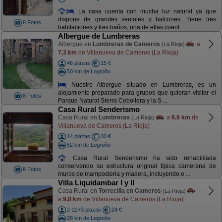
La casa cuenta con mucha luz natural ya que
dispone de grandes ventales y balcones. Tiene tres
8 Fotos
habitaciones y tres baños, una de ellas cuent ...
Albergue de Lumbreras
Albergue en
Lumbreras de Cameros
a
(La Rioja)
7,3 km
de Villanueva de Cameros (La Rioja)
46 plazas
15 €
50 km de Logroño
Nuestro Albergue situado en Lumbreras, es un
alojamiento preparado para grupos que quieran visitar el
8 Fotos
Parque Natural Sierra Cebollera y la S ...
Casa Rural Senderismo
Casa Rural en
Lumbreras
a
8,9 km
de
(La Rioja)
Villanueva de Cameros (La Rioja)
14 plazas
30 €
52 km de Logroño
Casa Rural Senderismo ha sido rehabilitada
conservando su estructura original típica camerana de
8 Fotos
muros de mamposteria y madera, incluyendo e ...
Villa Liquidambar I y II
Casa Rural en
Torrecilla en Cameros
(La Rioja)
a
9,8 km
de Villanueva de Cameros (La Rioja)
2-22+3 plazas
24 €
28 km de Logroño