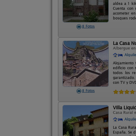
aldea a 1 ki
Cuenta con 
acometer en 
bosques rodea
8 Fotos
La Casa N
Albergue e
Alquil
Alojamiento 
edificio con
todos los re
garantizado.
con TV y DVD
8 Fotos
Villa Liqui
Casa Rural 
Alquil
La Casa Rura
España. Se di