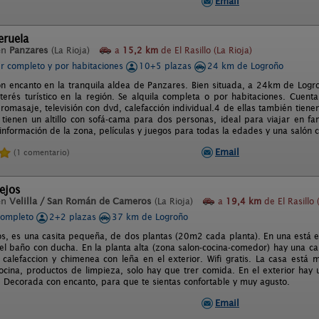
Email
eruela
en
Panzares
(La Rioja)
a
15,2 km
de El Rasillo (La Rioja)
er completo y por habitaciones
10+5 plazas
24 km de Logroño
on encanto en la tranquila aldea de Panzares. Bien situada, a 24km de Logroñ
nterés turístico en la región. Se alquila completa o por habitaciones. Cuen
romasaje, televisión con dvd, calefacción individual.4 de ellas también tien
 tienen un altillo con sofá-cama para dos personas, ideal para viajar en f
información de la zona, películas y juegos para todas la edades y una salón
Email
(1 comentario)
ejos
en
Velilla / San Román de Cameros
(La Rioja)
a
19,4 km
de El Rasillo 
completo
2+2 plazas
37 km de Logroño
s, es una casita pequeña, de dos plantas (20m2 cada planta). En una está el
 el baño con ducha. En la planta alta (zona salon-cocina-comedor) hay una 
calefaccion y chimenea con leña en el exterior. Wifi gratis. La casa est
cina, productos de limpieza, solo hay que trer comida. En el exterior hay
s. Decorada con encanto, para que te sientas confortable y muy agusto.
Email