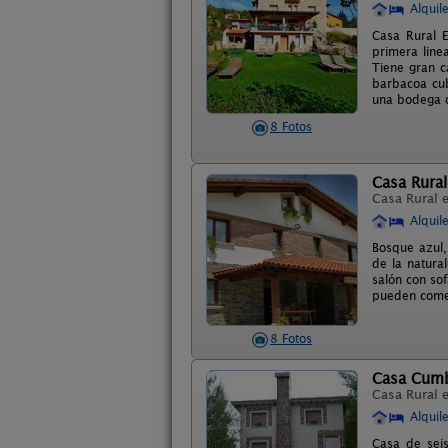
Alquil
Casa Rural E
primera linea
Tiene gran c
barbacoa cub
una bodega d
8 Fotos
Casa Rura
Casa Rural 
Alquil
Bosque azul,
de la natura
salón con so
pueden comer
8 Fotos
Casa Cum
Casa Rural 
Alquil
Casa de sei