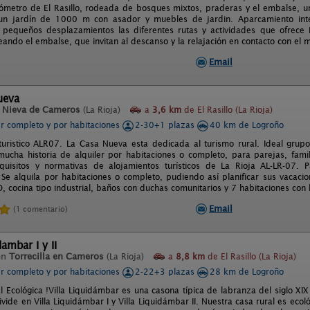
lómetro de El Rasillo, rodeada de bosques mixtos, praderas y el embalse, un 
un jardín de 1000 m con asador y muebles de jardin. Aparcamiento inte
pequeños desplazamientos las diferentes rutas y actividades que ofrece 
ndo el embalse, que invitan al descanso y la relajación en contacto con el mu
Email
ueva
n
Nieva de Cameros
(La Rioja)
a
3,6 km
de El Rasillo (La Rioja)
er completo y por habitaciones
2-30+1 plazas
40 km de Logroño
turistico ALR07. La Casa Nueva esta dedicada al turismo rural. Ideal gru
 mucha historia de alquiler por habitaciones o completo, para parejas, fa
quisitos y normativas de alojamientos turísticos de La Rioja AL-LR-07. 
 Se alquila por habitaciones o completo, pudiendo así planificar sus vacaci
, cocina tipo industrial, baños con duchas comunitarios y 7 habitaciones con
Email
(1 comentario)
dambar I y II
en
Torrecilla en Cameros
(La Rioja)
a
8,8 km
de El Rasillo (La Rioja)
er completo y por habitaciones
2-22+3 plazas
28 km de Logroño
l Ecológica !Villa Liquidámbar es una casona típica de labranza del siglo XIX
vide en Villa Liquidámbar I y Villa Liquidámbar II. Nuestra casa rural es ecol