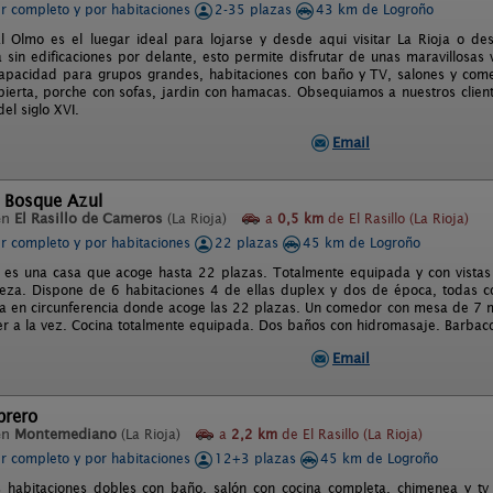
er completo y por habitaciones
2-35 plazas
43 km de Logroño
l Olmo es el luegar ideal para lojarse y desde aqui visitar La Rioja o des
 sin edificaciones por delante, esto permite disfrutar de unas maravillosas 
apacidad para grupos grandes, habitaciones con baño y TV, salones y come
ierta, porche con sofas, jardin con hamacas. Obsequiamos a nuestros cliente
el siglo XVI.
Email
l Bosque Azul
en
El Rasillo de Cameros
(La Rioja)
a
0,5 km
de El Rasillo (La Rioja)
er completo y por habitaciones
22 plazas
45 km de Logroño
 es una casa que acoge hasta 22 plazas. Totalmente equipada y con vistas 
leza. Dispone de 6 habitaciones 4 de ellas duplex y dos de época, todas con
fa en circunferencia donde acoge las 22 plazas. Un comedor con mesa de 7 me
 a la vez. Cocina totalmente equipada. Dos baños con hidromasaje. Barbaco
Email
brero
en
Montemediano
(La Rioja)
a
2,2 km
de El Rasillo (La Rioja)
er completo y por habitaciones
12+3 plazas
45 km de Logroño
s habitaciones dobles con baño, salón con cocina completa, chimenea y 