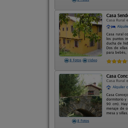
Casa Send
Casa Rural 
Alquil
Casa rural c
los puntos i
ducha de hid
Dos de ellas
para bebés, 
8 Fotos
Video
Casa Conc
Casa Rural 
Alquiler 
Casa Concejo
dormitorio y
90 cm). Hay 
menaje de co
mesa y silla
8 Fotos