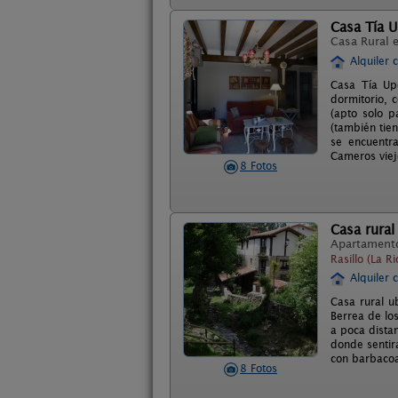
Casa Tía 
Casa Rural 
Alquiler 
Casa Tía Upe
dormitorio, 
(apto solo p
(también tien
se encuentra
Cameros viej
8 Fotos
Casa rural
Apartament
Rasillo (La Ri
Alquiler 
Casa rural u
Berrea de lo
a poca distan
donde sentir
con barbacoa
8 Fotos