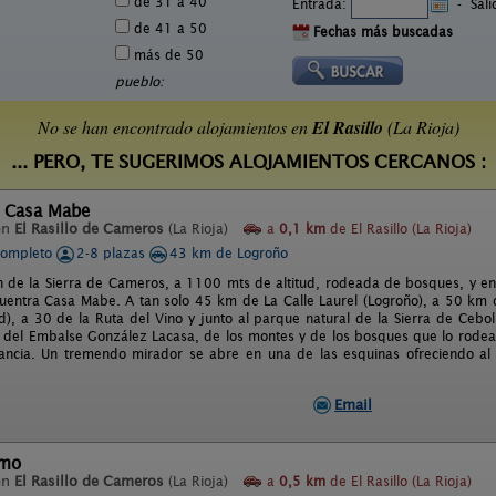
de 31 a 40
Entrada:
-
Sal
de 41 a 50
Fechas más buscadas
más de 50
pueblo:
No se han encontrado alojamientos en
El Rasillo
(La Rioja)
... PERO, TE SUGERIMOS ALOJAMIENTOS CERCANOS :
l Casa Mabe
en
El Rasillo de Cameros
(La Rioja)
a
0,1 km
de El Rasillo (La Rioja)
completo
2-8 plazas
43 km de Logroño
n de la Sierra de Cameros, a 1100 mts de altitud, rodeada de bosques, y en
cuentra Casa Mabe. A tan solo 45 km de La Calle Laurel (Logroño), a 50 km d
), a 30 de la Ruta del Vino y junto al parque natural de la Sierra de Ceb
 del Embalse González Lacasa, de los montes y de los bosques que lo rodea
tancia. Un tremendo mirador se abre en una de las esquinas ofreciendo al 
Email
lmo
en
El Rasillo de Cameros
(La Rioja)
a
0,5 km
de El Rasillo (La Rioja)