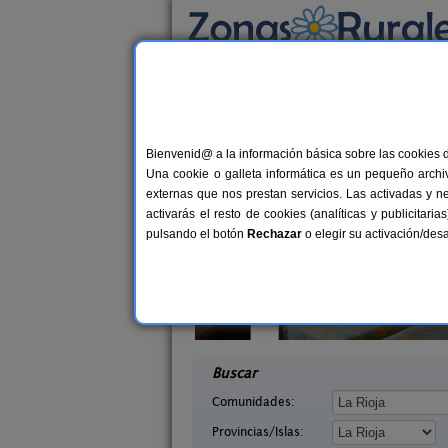
Busca por alojamiento
Alojamientos
>
La Rioja
> El Rasillo
Casas Rurales cerca d
Bienvenid@ a la información básica sobre las cookies 
Una cookie o galleta informática es un pequeño archiv
externas que nos prestan servicios. Las activadas y n
activarás el resto de cookies (analíticas y publicita
pulsando el botón
Rechazar
o elegir su activación/de
l Santo
Alojamiento Rural La Cuculla
2-8+1 pers.
5
38 €
ioja)
Ezcaray (La Rioja)
desde
desd
Buscar
Comunidades:
Provincias/Islas: