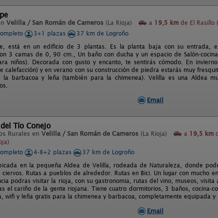
Upe
en
Velilla / San Román de Cameros
(La Rioja)
a
19,5 km
de El Rasillo 
completo
3+1 plazas
37 km de Logroño
, está en un edificio de 3 plantas. Es la planta baja con su entrada, e
con 3 camas de 0, 90 cm., Un baño con ducha y un espacio de Salón-cocin
ara niños). Decorada con gusto y encanto, te sentirás cómodo. En invierno
e calefacción) y en verano con su construcción de piedra estarás muy fresqui
 la barbacoa y leña (también para la chimenea). Velilla es una Aldea mu
os.
Email
 del Tío Conejo
os Rurales en
Velilla / San Román de Cameros
(La Rioja)
a
19,5 km
d
oja)
completo
4-8+2 plazas
37 km de Logroño
bicada en la pequeña Aldea de Velilla, rodeada de Naturaleza, donde pod
s ciervos. Rutas a pueblos de alrededor. Rutas en Bici. Un lugar con mucho en
cia podras visitar la rioja, con su gastronomia, rutas del vino, museos, visita 
as el cariño de la gente riojana. Tiene cuatro dormitorios, 3 baños, cocina
, wifi y leña gratis para la chimenea y barbacoa, completamente equipada 
Email