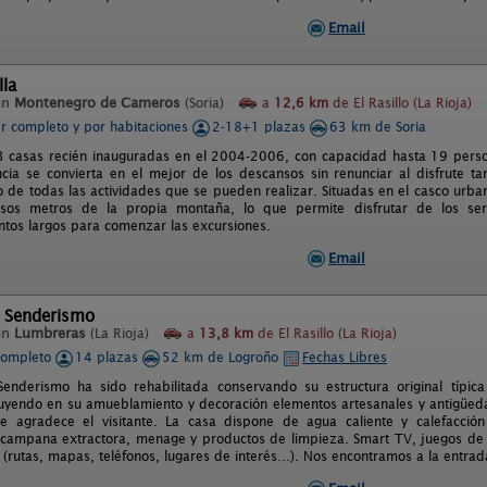
Email
lla
en
Montenegro de Cameros
(Soria)
a
12,6 km
de El Rasillo (La Rioja)
er completo y por habitaciones
2-18+1 plazas
63 km de Soria
 casas recién inauguradas en el 2004-2006, con capacidad hasta 19 person
cia se convierta en el mejor de los descansos sin renunciar al disfrute t
 de todas las actividades que se pueden realizar. Situadas en el casco ur
sos metros de la propia montaña, lo que permite disfrutar de los serv
tos largos para comenzar las excursiones.
Email
l Senderismo
en
Lumbreras
(La Rioja)
a
13,8 km
de El Rasillo (La Rioja)
completo
14 plazas
52 km de Logroño
Fechas Libres
Senderismo ha sido rehabilitada conservando su estructura original tí
uyendo en su amueblamiento y decoración elementos artesanales y antigüed
 agradece el visitante. La casa dispone de agua caliente y calefacción ce
campana extractora, menage y productos de limpieza. Smart TV, juegos de m
 (rutas, mapas, teléfonos, lugares de interés…). Nos encontramos a la entrad