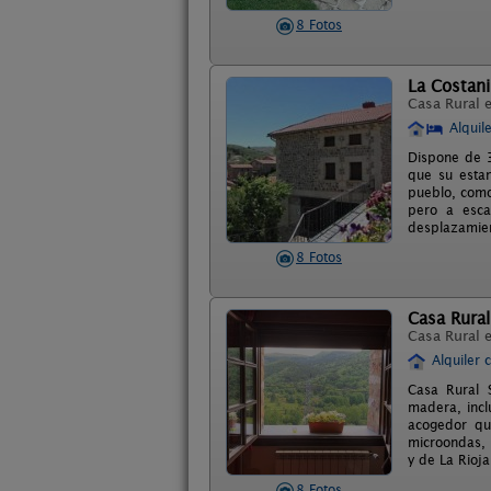
8 Fotos
La Costani
Casa Rural 
Alquil
Dispone de 3
que su estan
pueblo, como
pero a esca
desplazamien
8 Fotos
Casa Rura
Casa Rural 
Alquiler 
Casa Rural 
madera, incl
acogedor que
microondas, 
y de La Rioja
8 Fotos