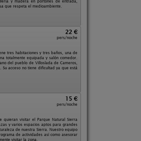
illería y madera en portones de entrada,
masa que respeta el medioambiente.
22 €
pers/noche
ne tres habitaciones y tres baños, una de
ina totalmente equipada y salón comedor.
ano del pueblo de Villoslada de Cameros,
 Su acceso no tiene dificultad ya que está
15 €
pers/noche
quieran visitar el Parque Natural Sierra
zas y varios espacios aptos para grandes
turaleza de nuestra Sierra. Nuestro equipo
rograma de actividades así como asesorar
ente visitar la zona.