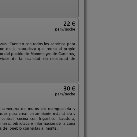
22 €
pers/noche
as. Cuentan con todos los servicios para
anto de la naturaleza que rodea al propio
bano del pueblo de Montenegro de Cameros,
icios de la localidad sin necesidad de
30 €
pers/noche
pica camerana de muros de mamposteria y
ades para crear un ambiente más cálido y
ntral, cocina con frigorífico, lavadora,
esa, biblioteca e información de la zona
a del pueblo con vistas al monte.