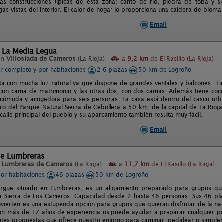
as construcciones típicas de esta zona; canto de río, piedra de toba y s
igas vistas del interior. El calor de hogar lo proporciona una caldera de bio
Email
 La Media Legua
en
Villoslada de Cameros
(La Rioja)
a
9,2 km
de El Rasillo (La Rioja)
er completo y por habitaciones
2-6 plazas
50 km de Logroño
ta con mucha luz natural ya que dispone de grandes ventales y balcones. Tie
 con cama de matrimonio y las otras dos, con dos camas. Además tiene coc
cómoda y acogedora para seis personas. La casa está dentro del casco urb
ro del Parque Natural Sierra de Cebollera a 50 km. de la capital de La Rioja.
 calle principal del pueblo y su aparcamiento también resulta muy fácil.
Email
de Lumbreras
n
Lumbreras de Cameros
(La Rioja)
a
11,7 km
de El Rasillo (La Rioja)
por habitaciones
46 plazas
50 km de Logroño
rgue situado en Lumbreras, es un alojamiento preparado para grupos que 
la Sierra de Los Cameros. Capacidad desde 2 hasta 46 personas. Sus 46 pla
nvierten es una estupenda opción para grupos que quieran disfrutar de la na
on más de 17 años de experiencia os puede ayudar a preparar cualquier p
entes propuestas que ofrece nuestro entorno para caminar, pedalear o simplem