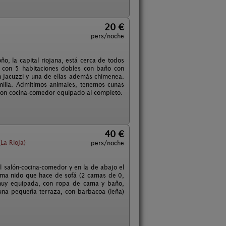
20 €
pers/noche
o, la capital riojana, está cerca de todos
ta con 5 habitaciones dobles con baño con
en jacuzzi y una de ellas además chimenea.
amilia. Admitimos animales, tenemos cunas
 con cocina-comedor equipado al completo.
40 €
(La Rioja)
pers/noche
 salón-cocina-comedor y en la de abajo el
cama nido que hace de sofá (2 camas de 0,
á muy equipada, con ropa de cama y baño,
 una pequeña terraza, con barbacoa (leña)