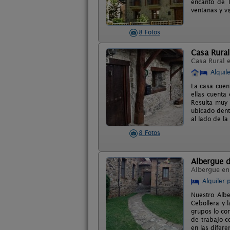
encanto de l
ventanas y v
8 Fotos
Casa Rural
Casa Rural 
Alquil
La casa cuen
ellas cuenta
Resulta muy 
ubicado dent
al lado de la
8 Fotos
Albergue 
Albergue e
Alquiler 
Nuestro Albe
Cebollera y 
grupos lo co
de trabajo c
en las difer