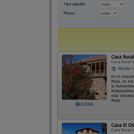
Tipo alquiler:
Plazas:
Casa Rura
Casa Rural 
Alquiler 
En el corazó
Rioja, se en
la Humanidad
inmejorables
esta circuns
Rioja.
8 Fotos
Casa El O
Casa Rural 