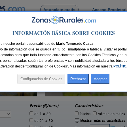
Anúnciate gratis
Acceso Propietar
Busca por pueblo
INFORMACIÓN BÁSICA SOBRE COOKIES
e El Rasillo
de nuestro portal responsabilidad de
Mario Temprado Casas
.
o de información que se guarda en tu pc, smartphone o tablet al visitar el port
ecesarias para que todo funcione correctamente son las Cookies Técnicas y no ne
rias), personalizadas según tus preferencias y con publicidad ajustada a tus búsq
sactivación desde “Configuración de Cookies”. Más información en nuestra
POLÍTI
Casa Rural La Viña
Ca
5 pers.
18+2 pers.
22 €
35 €
Cuzcurrita de Río Tirón (La Rioja)
e
desde
Precio (€/pers)
Características
de 1 a 20
Piscina
Admite animales
de 21 a 30
Mostrar más características