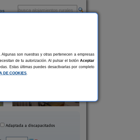
ios
-
al. Algunas son nuestras y otras pertenecen a empresas
cesitan de tu autorización. Al pulsar el botón
Aceptar
uedas. Estas últimas puedes desactivarlas por completo
CA DE COOKIES
.
Casa Rural Medieval Tor
sa Rural Cerro de Mirabel
S.XIII
8+6 pers.
25 €
Grañón (La Rioja)
Baños de Rioja (La Ri
desde
Adaptada a discapacitados