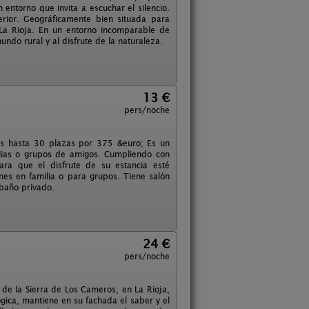
entorno que invita a escuchar el silencio.
rior. Geográficamente bien situada para
La Rioja. En un entorno incomparable de
ndo rural y al disfrute de la naturaleza.
13 €
pers/noche
pos hasta 30 plazas por 375 &euro; Es un
milias o grupos de amigos. Cumpliendo con
Para que el disfrute de su estancia esté
ones en familia o para grupos. Tiene salón
 baño privado.
24 €
pers/noche
 de la Sierra de Los Cameros, en La Rioja,
ógica, mantiene en su fachada el saber y el