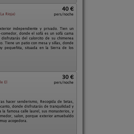
40 €
(La Rioja)
pers/noche
xterior independiente y privado. Tien un
a-comedor, donde el sofá es un sofá cama
 disfrutarás del calorcito de su chimenea
to. Tiene un patio con mesa y sillas, donde
y pequeñita, situada en la Sierra de los
30 €
e El
pers/noche
ras hacer senderismo, Recogida de Setas,
canto, donde disfrutarás de tranquilidad y
a la famosa calle laurel, sus monasterios, y
-comedor, salon, porque exterior amuebaldo
y muy acogedora.