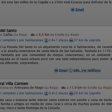
 km esta San millán de la Cogolla y a 25km está Ezcaray para disfrutar de la 
Email
del Santo
en
Cañas
(La Rioja)
a
6,5 km
de Estollo (La Rioja)
er completo y por habitaciones
2-8+1 plazas
37 km de Logroño
l La Posada Del Santo es un alojamiento rural de 4 habitaciones, de recient
a la abadía cisterciense de santa María de San Salvador, fundada en 1170 
n habitado por una comunidad de monjas cistercienses, en un ambiente 
tegrada en el casco urbano pero con una total independencia para poder di
cia diferente, sorprendase.
Email
686..Ver teléfono
al Villa Carmen
ística en
Arenzana de Abajo
(La Rioja)
a
11,9 km
de Estollo (La Rioja)
er completo y por habitaciones
4-8+2 plazas
29 km de Logroño
ita casa y estancia tanto interior como exterior con porche y zona de bar
n familia y amigos en medio de zona rural y cerca de muchos puntos de inter
aray, Haro y Santo Domingo de la Calzada.