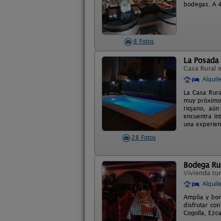
bodegas. A 4
8 Fotos
La Posada 
Casa Rural 
Alquil
La Casa Rura
muy próximo 
riojano, aú
encuentra in
una experien
28 Fotos
Bodega Rur
Vivienda tur
Alquil
Amplia y bon
disfrutar co
Cogolla, Ezc