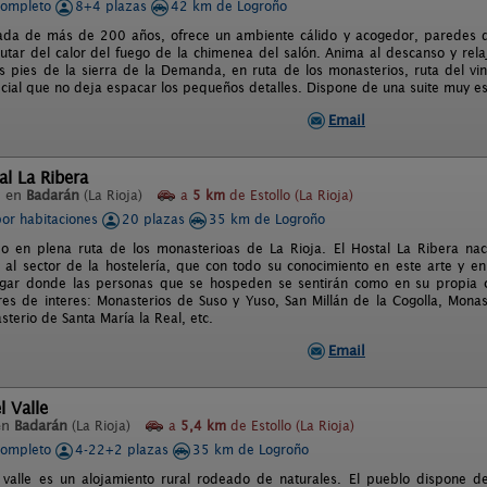
completo
8+4 plazas
42 km de Logroño
ada de más de 200 años, ofrece un ambiente cálido y acogedor, paredes d
rutar del calor del fuego de la chimenea del salón. Anima al descanso y rel
os pies de la sierra de la Demanda, en ruta de los monasterios, ruta del v
cial que no deja espacar los pequeños detalles. Dispone de una suite muy es
Email
al La Ribera
l en
Badarán
(La Rioja)
a
5 km
de Estollo (La Rioja)
por habitaciones
20 plazas
35 km de Logroño
do en plena ruta de los monasterioas de La Rioja. El Hostal La Ribera n
 al sector de la hostelería, que con todo su conocimiento en este arte y e
ugar donde las personas que se hospeden se sentirán como en su propia 
es de interes: Monasterios de Suso y Yuso, San Millán de la Cogolla, Mona
terio de Santa María la Real, etc.
Email
l Valle
en
Badarán
(La Rioja)
a
5,4 km
de Estollo (La Rioja)
completo
4-22+2 plazas
35 km de Logroño
 valle es un alojamiento rural rodeado de naturales. El pueblo dispone de 