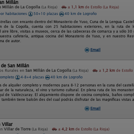
an Millán
n Millán de La Cogolla
(La Rioja)
a
1,1 km
de Estollo (La Rioja)
por habitaciones
50+10 plazas
40 km de Logroño
strellas con encanto dentro del Monasterio de Yuso, Cuna de la Lengua Caste
n de la Cogolla, cuenta con 25 habitaciones exteriores, en la ruta de l
al aire libre, visitas a museos, cerca de las cabeceras de comarca y a sólo 
uestra cafetería, antigua cocina del Monasterio de Yuso, y en nuestro Res
ina de autor.
Email
de San Millán
os Rurales en
San Millán de La Cogolla
(La Rioja)
a
1,2 km
de Estollo 
completo
4-8+4 plazas
40 km de Logroño
 de alquiler completo y modernos para 8-12 personas en la cuna del castell
tar de la naturaleza, el vino y turismo cultural. En plena ruta de los monaste
quí de Valdezcaray. El alojamiento dispone de cocina completa, baños com
, también tiene balcón des del cual podrás disfrutar de las magníficas vistas 
Email
 Villar
en
Villar de Torre
(La Rioja)
a
4,2 km
de Estollo (La Rioja)