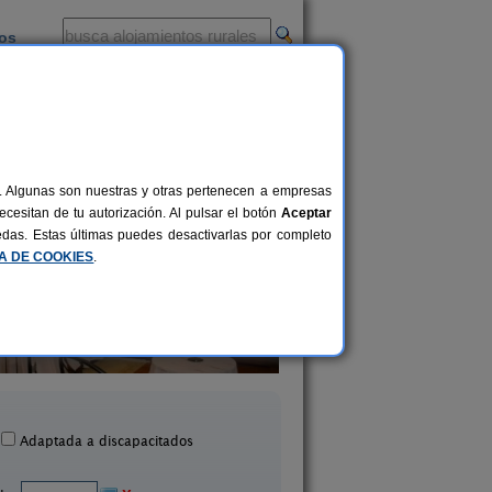
ios
-
al. Algunas son nuestras y otras pertenecen a empresas
cesitan de tu autorización. Al pulsar el botón
Aceptar
uedas. Estas últimas puedes desactivarlas por completo
CA DE COOKIES
.
sa Rural Cerro de Mirabel
La Casa de Luca
8+6 pers.
25 €
Grañón (La Rioja)
Clavijo (La Rioja)
desde
Adaptada a discapacitados