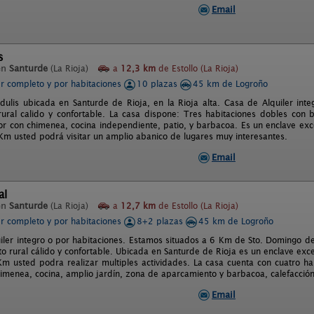
Email
s
en
Santurde
(La Rioja)
a
12,3 km
de Estollo (La Rioja)
er completo y por habitaciones
10 plazas
45 km de Logroño
dulis ubicada en Santurde de Rioja, en la Rioja alta. Casa de Alquiler inte
rural calido y confortable. La casa dispone: Tres habitaciones dobles con
r con chimenea, cocina independiente, patio, y barbacoa. Es un enclave exceci
Km usted podrá visitar un amplio abanico de lugares muy interesantes.
Email
al
en
Santurde
(La Rioja)
a
12,7 km
de Estollo (La Rioja)
er completo y por habitaciones
8+2 plazas
45 km de Logroño
iler integro o por habitaciones. Estamos situados a 6 Km de Sto. Domingo de
o rural cálido y confortable. Ubicada en Santurde de Rioja es un enclave excec
m usted podra realizar multiples actividades. La casa cuenta con cuatro h
himenea, cocina, amplio jardín, zona de aparcamiento y barbacoa, calefacció
Email