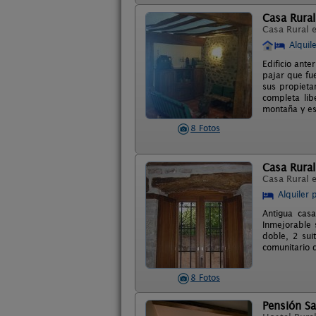
Casa Rural
Casa Rural 
Alquil
Edificio ant
pajar que fue
sus propietar
completa lib
montaña y es
8 Fotos
Casa Rural
Casa Rural 
Alquiler 
Antigua cas
Inmejorable 
doble, 2 sui
comunitario 
8 Fotos
Pensión S