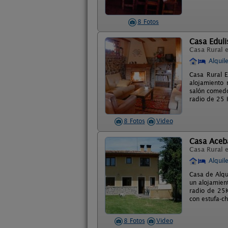
8 Fotos
Casa Eduli
Casa Rural 
Alquil
Casa Rural E
alojamiento 
salón comedo
radio de 25 
8 Fotos
Video
Casa Aceb
Casa Rural 
Alquil
Casa de Alqu
un alojamient
radio de 25K
con estufa-c
8 Fotos
Video