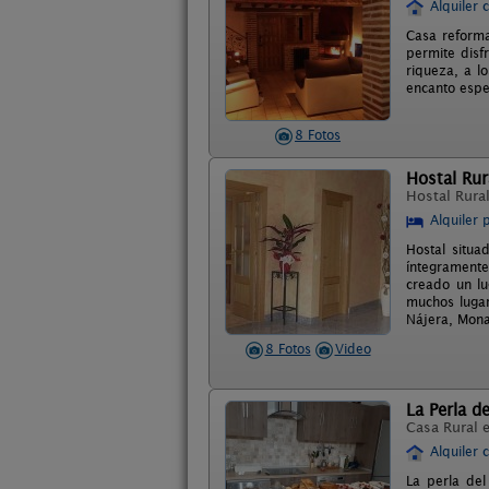
Alquiler 
Casa reform
permite disf
riqueza, a l
encanto espe
8 Fotos
Hostal Rur
Hostal Rura
Alquiler 
Hostal situa
íntegramente
creado un l
muchos lugar
Nájera, Monas
8 Fotos
Video
La Perla de
Casa Rural 
Alquiler 
La perla del