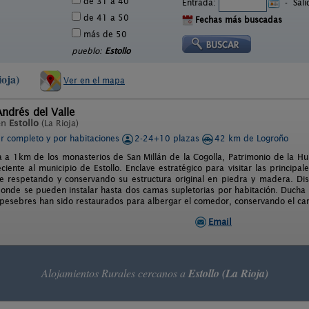
de 31 a 40
Entrada:
-
Sal
de 41 a 50
Fechas más buscadas
más de 50
pueblo:
Estollo
ioja)
Ver en el mapa
ndrés del Valle
en
Estollo
(La Rioja)
er completo y por habitaciones
2-24+10 plazas
42 km de Logroño
a a 1km de los monasterios de San Millán de la Cogolla, Patrimonio de la H
ciente al municipio de Estollo. Enclave estratégico para visitar las principale
e respetando y conservando su estructura original en piedra y madera. D
onde se pueden instalar hasta dos camas supletorias por habitación. Ducha 
 pesebres han sido restaurados para albergar el comedor, conservando el cari
Email
Alojamientos Rurales cercanos a
Estollo (La Rioja)