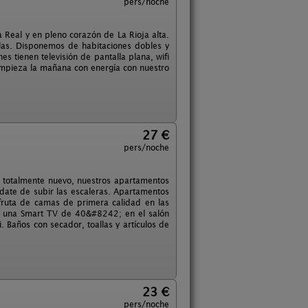
pers/noche
a Real y en pleno corazón de La Rioja alta.
ilas. Disponemos de habitaciones dobles y
s tienen televisión de pantalla plana, wifi
 Empieza la mañana con energía con nuestro
27 €
pers/noche
o totalmente nuevo, nuestros apartamentos
ídate de subir las escaleras. Apartamentos
fruta de camas de primera calidad en las
 de una Smart TV de 40&#8242; en el salón
. Baños con secador, toallas y artículos de
23 €
pers/noche