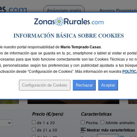
Anúnciate gratis
Acceso Propietar
Busca por pueblo
INFORMACIÓN BÁSICA SOBRE COOKIES
ollo
de nuestro portal responsabilidad de
Mario Temprado Casas
.
o de información que se guarda en tu pc, smartphone o tablet al visitar el port
ecesarias para que todo funcione correctamente son las Cookies Técnicas y no ne
rias), personalizadas según tus preferencias y con publicidad ajustada a tus búsq
sactivación desde “Configuración de Cookies”. Más información en nuestra
POLÍTI
La Posada del Santo
Ca
2 pers.
2-8+1 pers.
35 €
38 €
Cañas (La Rioja)
e
desde
Precio (€/pers)
Características
de 1 a 20
Piscina
Admite animales
de 21 a 30
Mostrar más características