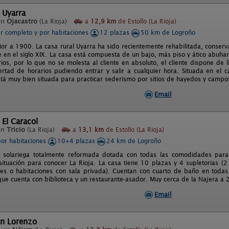
 Uyarra
en
Ojacastro
(La Rioja)
a
12,9 km
de Estollo (La Rioja)
er completo y por habitaciones
12 plazas
50 km de Logroño
erior a 1900. La casa rural Uyarra ha sido recientemente rehabilitada, conser
 en el siglo XIX. La casa está compuesta de un bajo, más piso y ático abuhar
ios, por lo que no se molesta al cliente en absoluto, el cliente dispone de l
ertad de horarios pudiendo entrar y salir a cualquier hora. Situada en el
tá muy bien situada para practicar sederismo por sitios de hayedos y campos 
Email
 El Caracol
en
Tricio
(La Rioja)
a
13,1 km
de Estollo (La Rioja)
por habitaciones
10+4 plazas
24 km de Logroño
a solariega totalmente reformada dotada con todas las comodidades par
situación para conocer La Rioja. La casa tiene 10 plazas y 4 supletorias (2
tes o habitaciones con sala privada). Cuentan con cuarto de baño en todas
que cuenta con biblioteca y un restaurante-asador. Muy cerca de la Najera a
Email
an Lorenzo