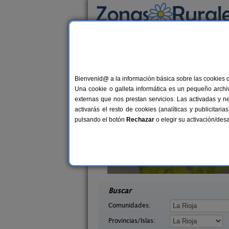
Busca por alojamiento
Alojamientos
>
La Rioja
> Estollo
Casas Rurales en Est
Bienvenid@ a la información básica sobre las cookies 
Una cookie o galleta informática es un pequeño archiv
externas que nos prestan servicios. Las activadas y n
activarás el resto de cookies (analíticas y publicita
pulsando el botón
Rechazar
o elegir su activación/de
 La Cuculla
Casa Rural La Viña
55 pers.
18+
22 €
Rioja)
Cuzcurrita de Río Tirón (La Rioja)
desde
desd
Buscar
Comunidades:
Provincias/Islas: