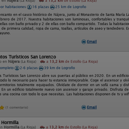
l en
Nájera
(La Rioja)
a
13,2 km
de Estollo (La Rioja)
por habitaciones
16 plazas
25 km de Logroño
ncanto en el casco histórico de Nájera, junto al Monasterio de Santa María L
ebrero de 2017. Nuestra habitaciones son luminosas, confortables y tranqu
 ellas con baño privado y 2 de ellas con baño compartido. Todas la habitacione
s de primera calidad, ropa de cama, toallas, artículos de aseo y tendedero.
sayuno.
Email
tos Turísticos San Lorenzo
o en
Nájera
(La Rioja)
a
13,2 km
de Estollo (La Rioja)
completo
2-6 plazas
39 km de Logroño
 Turísticos San Lorenzo abre sus puertas al público en 2020. En un edifici
todo lo necesario para hacer tu estancia inmejorable. Coge el ascensor y olv
rmitorios totalmente equipados. Olvídate de dormir en un sofá cama y dis
. En un edificio totalmente nuevo con ascensor y garaje privado. Disfruta
una cocina con todo lo que necesitas. Las habitaciones disponen de tv y wifi
Email
(1 comentario)
 Hormilla
en
Hormilla
(La Rioja)
a
13,2 km
de Estollo (La Rioja)