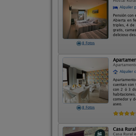
Hostal Rura
Alquiler 
Pensión con e
Abierta en f
triples, 4 de
gratis, cama
delicioso de
8 Fotos
Apartamen
Apartament
Alquiler 
Apartamentos
cuentan con 
con 2 ó 3 do
habitaciones
comedor y de 
aseo.
8 Fotos
Casa Rural
Casa Rural 