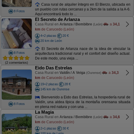
Casa rural de alquiler íntegro en El Bierzo, ubicada en
un pueblo con rutas cercanas y a 2km de la salida a la A-6.
8 Fotos
Aquí encontrará todo lo ...
El Secreto de Arlanza
Casa Rural en
Arlanza / Bembibre
a
34,1
(León)
km
de Carucedo (León)
4+2 plazas
20 €
20 km de León
El Secreto de Arlanza nace de la idea de vincular la
8 Fotos
arquitectura tradicional rural y el confort del diseño actual.
De este modo, una vieja ...
(2 comentarios)
Eido Das Estrelas
Casa Rural en
Valdín / A Veiga
a
34,3
(Ourense)
km
de Carucedo (León)
19+2 plazas
28 €
145 km de Ourense
Bienvenido a Eido das Estrelas, la hospedería rural de
Valdín, una aldea típica de la montaña orensana situada
8 Fotos
en plena red natura y con una ...
La Magia
Casa Rural en
Arlanza / Bembibre
a
34,6
(León)
km
de Carucedo (León)
2+1 plazas
30 €
100 km de León