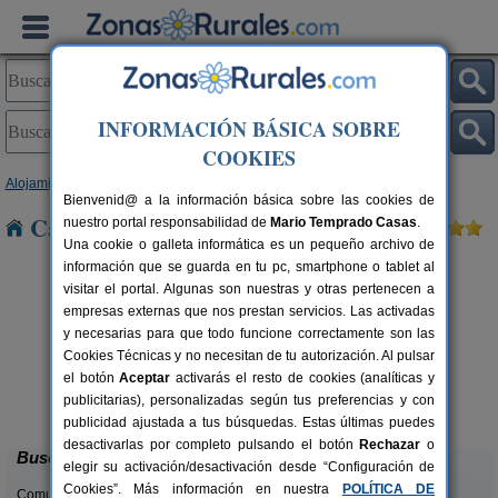
INFORMACIÓN BÁSICA SOBRE
COOKIES
Alojamientos
>
Castilla y León
>
León
> Carucedo
Bienvenid@ a la información básica sobre las cookies de
Casas Rurales cerca de Carucedo
nuestro portal responsabilidad de
Mario Temprado Casas
.
Una cookie o galleta informática es un pequeño archivo de
información que se guarda en tu pc, smartphone o tablet al
visitar el portal. Algunas son nuestras y otras pertenecen a
empresas externas que nos prestan servicios. Las activadas
y necesarias para que todo funcione correctamente son las
Cookies Técnicas y no necesitan de tu autorización. Al pulsar
el botón
Aceptar
activarás el resto de cookies (analíticas y
Complejo Rural Aguas Frías
rs.
8+1 pers.
publicitarias), personalizadas según tus preferencias y con
 €
27 €
La Omañuela (León)
desde
publicidad ajustada a tus búsquedas. Estas últimas puedes
desactivarlas por completo pulsando el botón
Rechazar
o
Buscar
elegir su activación/desactivación desde “Configuración de
Cookies”. Más información en nuestra
POLÍTICA DE
Comunidades: