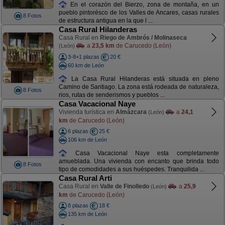
En el corazón del Bierzo, zona de montaña, en un
pueblo pintorésco de los Valles de Ancares, casas rurales
8 Fotos
de estructura antigua en la que l ...
Casa Rural Hilanderas
Casa Rural en
Riego de Ambrós / Molinaseca
a
23,5 km
de Carucedo (León)
(León)
3-8+1 plazas
20 €
60 km de León
La Casa Rural Hilanderas está situada en pleno
Camino de Santiago. La zona está rodeada de naturaleza,
8 Fotos
rios, rutas de senderismos y pueblos ...
Casa Vacacional Naye
Vivienda turística en
Almázcara
a
24,1
(León)
km
de Carucedo (León)
6 plazas
25 €
106 km de León
Casa Vacacional Naye esta completamente
amueblada. Una vivienda con encanto que brinda todo
8 Fotos
tipo de comodidades a sus huéspedes. Tranquilida ...
Casa Rural Arti
Casa Rural en
Valle de Finolledo
a
25,9
(León)
km
de Carucedo (León)
8 plazas
18 €
135 km de León