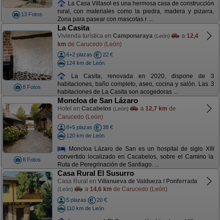
La Casa Villasol es una hermosa casa de construcción
rural, con materiales como la piedra, madera y pizarra.
13 Fotos
Zona para pasear con mascotas r ...
La Casita
Vivienda turística en
Camponaraya
a
12,4
(León)
km
de Carucedo (León)
6+2 plazas
22 €
124 km de León
La Casita, renovada en 2020, dispone de 3
habitaciones, baño completo, aseo, cocina y salón. Las 3
8 Fotos
habitaciones de La Casita son acogedoras ...
Moncloa de San Lázaro
Hotel en
Cacabelos
a
12,7 km
de
(León)
Carucedo (León)
8+5 plazas
38 €
120 km de León
Moncloa Lázaro de San es un hospital de siglo XIII
convertido localizado en Cacabelos, sobre el Camino la
8 Fotos
Ruta de Peregrinación de Santiago. ...
Casa Rural El Susurro
Casa Rural en
Villanueva de Valdueza / Ponferrada
a
14,6 km
de Carucedo (León)
(León)
5 plazas
20 €
110 km de León