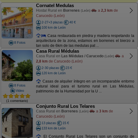
Cornatel Medulas
Hostal Rural en
Borrenes
a
2,3 km
de
(León)
Carucedo (León)
2-27+3 plazas
40 €
100 km de León
Casa restaurada en piedra y madera respetando la
arquitectura de la zona, estamos en borrenes el bierzo a
8 Fotos
tan solo de 6km de las medulas pat ...
Casa Rural Médulas
Casa Rural en
Las Médulas / Carucedo
a
(León)
2,8 km
de Carucedo (León)
2-30 plazas
23 €
120 km de León
Casas de alquiler íntegro en un incomparable entorno
8 Fotos
natural ideal para el turismo rural en Las Médulas,
Video
patrimonio de la Humanidad por la U ...
(1 comentario)
Conjunto Rural Los Telares
Casa Rural en
Borrenes
a
3 km
de
(León)
Carucedo (León)
13 plazas
15 €
133 km de León
El Conjunto Rural Los Telares son un conjunto de