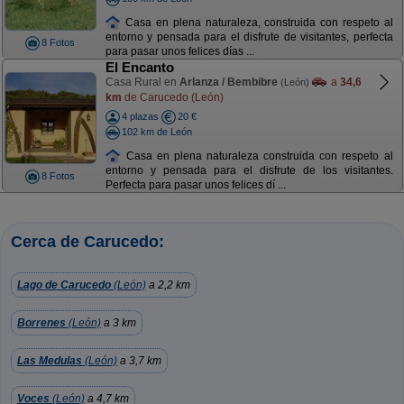
Casa en plena naturaleza, construida con respeto al
entorno y pensada para el disfrute de visitantes, perfecta
8 Fotos
para pasar unos felices días ...
El Encanto
Casa Rural en
Arlanza / Bembibre
a
34,6
(León)
km
de Carucedo (León)
4 plazas
20 €
102 km de León
Casa en plena naturaleza construida con respeto al
entorno y pensada para el disfrute de los visitantes.
8 Fotos
Perfecta para pasar unos felices dí ...
Cerca de Carucedo:
Lago de Carucedo
(León)
a 2,2 km
Borrenes
(León)
a 3 km
Las Medulas
(León)
a 3,7 km
Voces
(León)
a 4,7 km