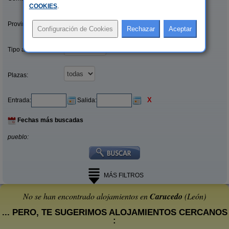
COOKIES
.
Provincias/Islas:
Tipo alquiler:
Plazas:
X
Entrada:
Salida:
Fechas más buscadas
pueblo:
MÁS FILTROS
No se han encontrado alojamientos en
Carucedo
(León)
... PERO, TE SUGERIMOS ALOJAMIENTOS CERCANOS
: