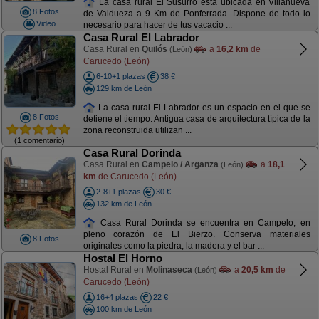
La casa rural El Susurro está ubicada en Villanueva
8 Fotos
de Valdueza a 9 Km de Ponferrada. Dispone de todo lo
Video
necesario para hacer de tus vacacio ...
Casa Rural El Labrador
Casa Rural en
Quilós
a
16,2 km
de
(León)
Carucedo (León)
6-10+1 plazas
38 €
129 km de León
La casa rural El Labrador es un espacio en el que se
8 Fotos
detiene el tiempo. Antigua casa de arquitectura típica de la
zona reconstruida utilizan ...
(1 comentario)
Casa Rural Dorinda
Casa Rural en
Campelo / Arganza
a
18,1
(León)
km
de Carucedo (León)
2-8+1 plazas
30 €
132 km de León
Casa Rural Dorinda se encuentra en Campelo, en
pleno corazón de El Bierzo. Conserva materiales
8 Fotos
originales como la piedra, la madera y el bar ...
Hostal El Horno
Hostal Rural en
Molinaseca
a
20,5 km
de
(León)
Carucedo (León)
16+4 plazas
22 €
100 km de León