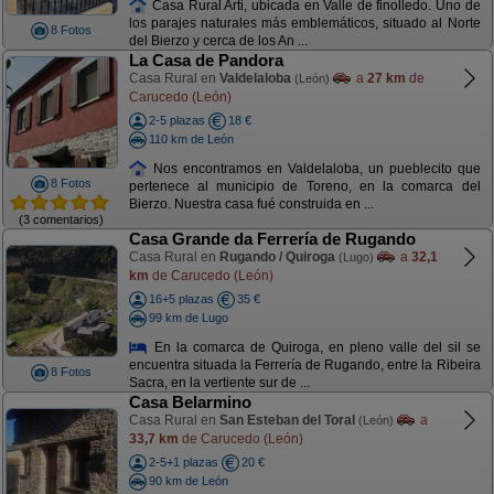
Casa Rural Arti, ubicada en Valle de finolledo. Uno de
los parajes naturales más emblemáticos, situado al Norte
8 Fotos
del Bierzo y cerca de los An ...
La Casa de Pandora
Casa Rural en
Valdelaloba
a
27 km
de
(León)
Carucedo (León)
2-5 plazas
18 €
110 km de León
Nos encontramos en Valdelaloba, un pueblecito que
8 Fotos
pertenece al municipio de Toreno, en la comarca del
Bierzo. Nuestra casa fué construida en ...
(3 comentarios)
Casa Grande da Ferrería de Rugando
Casa Rural en
Rugando / Quiroga
a
32,1
(Lugo)
km
de Carucedo (León)
16+5 plazas
35 €
99 km de Lugo
En la comarca de Quiroga, en pleno valle del sil se
encuentra situada la Ferrería de Rugando, entre la Ribeira
8 Fotos
Sacra, en la vertiente sur de ...
Casa Belarmino
Casa Rural en
San Esteban del Toral
a
(León)
33,7 km
de Carucedo (León)
2-5+1 plazas
20 €
90 km de León