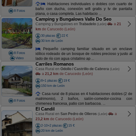
Habitaciones individuales o dobles con cuarto de
baño con ducha, conexión wifi gratis y tv de pantalla
8 Fotos
plana, o casa completa. Las habitacio ...
Camping y Bungalows Valle Do Seo
Camping y Bungalows en
Trabadelo
a
21
(León)
km
de Carucedo (León)
30 plazas
22 €
30 km de León
Pequeño camping familiar situado en un enclave
8 Fotos
idílico rodeado de un bosque de robles precioso y justo al
Video
lado de río con agua cristalino ap ...
Carriles Romanos
Casa Rural en
Odollo / Castrillo de Cabrera
(León)
a
21,2 km
de Carucedo (León)
8+1 plazas
19 €
150 km de León
Casa rural de 8 plazas en 4 habitaciones dobles (2 de
matrimonio), 2 baños, salón-comedor-cocina con
8 Fotos
chimenea francesa, patio con barbacoa. ...
El Candil
Casa Rural en
San Pedro de Olleros
a
(León)
23,2 km
de Carucedo (León)
2-10+2 plazas
15 €
20 km de León