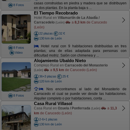
casas construidas en piedra y madera que se distribuyen
8 Fotos
en dos plantas. En la planta baja s ...
El Tiempo Recobrado
Hotel Rural en
Villamartín de La Abadía /
Carracedelo
a
8,3 km
de Carucedo
(León)
(León)
22 plazas
32 €
130 km de León
Hotel rural con 9 habitaciones distribuidas en tres
8 Fotos
plantas; una de ellas adaptada para personas con
Video
dificultad motriz. Salón con chimenea y ...
Alojamiento Ubaldo Nieto
Complejo Rural en
Carracedo del Monasterio
a
9,5 km
de Carucedo (León)
(León)
36+3 plazas
25 €
120 km de León
Nos encontramos al lado del Monasterio de
Carracedo el cual se puede ver desde las habitaciones.
8 Fotos
Alquiler completo o por habitaciones, conta ...
Casa Rural Villasol
Casa Rural en
Ozuela / Ponferrada
a
11,3
(León)
km
de Carucedo (León)
2-6+1 plazas
130 km de León