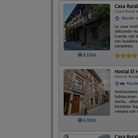
Casa Rural
Casa Rural 
Alquiler 
La casa rura
utilizando m
Cuenta con d
con lavadora
completos.
8 Fotos
Hostal El 
Hostal Rura
Alquil
Habitaciones
habitacione
ducha, alfo
bicicletas 
romano con s
8 Fotos
Casa Rural