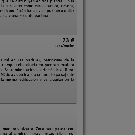
 que se distribuyen en dos plantas. En la
lo necesario como vitrocerámica, nevera,
ompletos. Están juntas y se pueden alquilar
bacoa y una zona de parking.
23 €
pers/noche
 rural en Las Médulas, patrimonio de la
de Campo Rehabilitada en piedra y madera
. Se admiten animales domésticos. Rural
s Médulas dominando un amplio paisaje de
la misma edificación y se alquilan en la
ra, madera y pizarra. Zona para pasear con
no al camino, moras, fresas, silvestres,