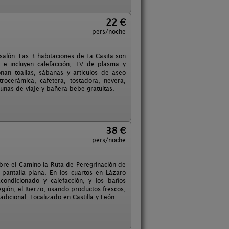
22 €
pers/noche
alón. Las 3 habitaciones de La Casita son
l e incluyen calefacción, TV de plasma y
nan toallas, sábanas y artículos de aseo
rocerámica, cafetera, tostadora, nevera,
cunas de viaje y bañera bebe gratuitas.
38 €
pers/noche
obre el Camino la Ruta de Peregrinación de
e pantalla plana. En los cuartos en Lázaro
ondicionado y calefacción, y los baños
región, el Bierzo, usando productos frescos,
dicional. Localizado en Castilla y León.