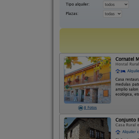
Tipo alquiler:
Plazas:
Cornatel 
Hostal Rura
Alquil
Casa restaur
medulas patr
amplio salon
ecológica, e
8 Fotos
Conjunto R
Casa Rural 
Alquiler 