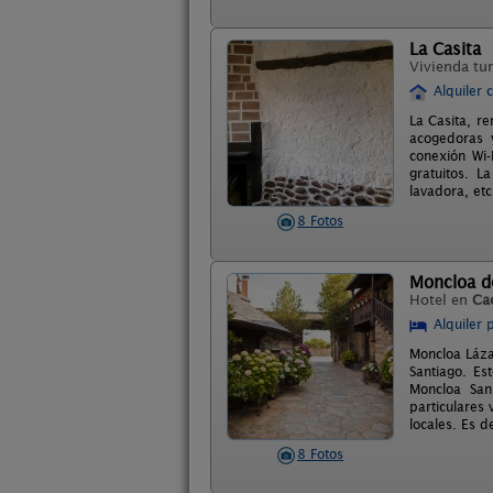
La Casita
Vivienda tur
Alquiler 
La Casita, r
acogedoras y
conexión Wi-
gratuitos. L
lavadora, etc
8 Fotos
Moncloa d
Hotel en
Ca
Alquiler 
Moncloa Láza
Santiago. Es
Moncloa San
particulares 
locales. Es d
8 Fotos