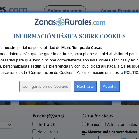
Anúnciate gratis
Acceso Propietar
Busca por pueblo
INFORMACIÓN BÁSICA SOBRE COOKIES
s
de Yeres
de nuestro portal responsabilidad de
Mario Temprado Casas
.
o de información que se guarda en tu pc, smartphone o tablet al visitar el port
ecesarias para que todo funcione correctamente son las Cookies Técnicas y no ne
rias), personalizadas según tus preferencias y con publicidad ajustada a tus búsq
sactivación desde “Configuración de Cookies”. Más información en nuestra
POLÍTI
El Mirador del Bierzo
1 pers.
6 pers.
27 €
25 €
Tedejo (León)
e
desde
Precio (€/pers)
Características
de 1 a 20
Piscina
Admite animales
de 21 a 30
Mostrar más características