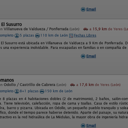
Email
 El Susurro
en
Villanueva de Valdueza / Ponferrada
(León)
a
15,9 km
de Yeres (L
completo
5 plazas
110 km de León
Fechas Libres
l El Susurro está ubicada en Villanueva de Valdueza a 9 Km de Ponferrada. D
es una experiencia inolvidable. Para escapadas en familias o en compañía de
Email
Romanos
en
Odollo / Castrillo de Cabrera
(León)
a
17,6 km
de Yeres (León)
completo
8+1 plazas
150 km de León
e 8 plazas en 4 habitaciones dobles (2 de matrimonio), 2 baños, salón-com
 Tiene televisión, calefacción, ropa de cama y toallas. Casa de estilo rústico
ra, barro y pizarra. Ubicada en Odollo, un pequeño pueblo tranquilo y sol
fico, donde el tiempo parece haberse detenido. Aparte del paisaje, su natura
atractivo es la red hidraúlica de La Médulas, la mayor obra de ingeniería hidr
Email