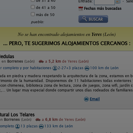
de 31 a 40
Entrada:
-
Sal
de 41 a 50
Fechas más buscadas
más de 50
pueblo:
No se han encontrado alojamientos en
Yeres
(León)
... PERO, TE SUGERIMOS ALOJAMIENTOS CERCANOS :
Medulas
l en
Borrenes
(León)
a
5,2 km
de Yeres (León)
er completo y por habitaciones
2-27+3 plazas
100 km de León
ada en piedra y madera respetando la arquitectura de la zona, estamos en bo
imonio de la humanidad. Disponemos de 11 habitaciones todas exteriores 
 con chimenea, biblioteca zona de lectura, zona de juegos, zona wifi, jardín
tc,... Un lugar muy especial donde compartir unos días rodeados de familiares
Email
ural Los Telares
en
Borrenes
(León)
a
6,8 km
de Yeres (León)
completo
13 plazas
133 km de León