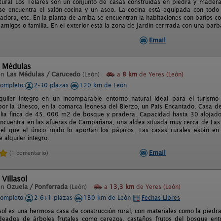
Rural Los Telares son un conjunto de casas construidas en piedra y madera
se encuentra el salón-cocina y un aseo. La cocina está equipada con todo 
tadora, etc. En la planta de arriba se encuentran la habitaciones con baños c
 amigos o familia. En el exterior está la zona de jardín cerrrada con una bar
Email
l Médulas
en
Las Médulas / Carucedo
(León)
a
8 km
de Yeres (León)
completo
2-30 plazas
120 km de León
quiler íntegro en un incomparable entorno natural ideal para el turismo
r la Unesco, en la comarca leonesa del Bierzo, un País Encantado. Casa 
ia finca de 45. 000 m2 de bosque y pradera. Capacidad hasta 30 alojados
ncuentra en las afueras de Campañana, una aldea situada muy cerca de La
l que el único ruido lo aportan los pájaros. Las casas rurales están en 
 alquiler íntegro.
Email
(1 comentario)
Villasol
en
Ozuela / Ponferrada
(León)
a
13,3 km
de Yeres (León)
completo
2-6+1 plazas
130 km de León
Fechas Libres
asol es una hermosa casa de construcción rural, con materiales como la pied
eados de árboles frutales como cerezos, castaños frutos del bosque entor