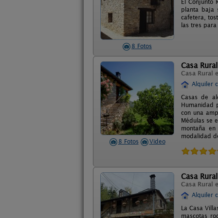
El Conjunto 
planta baja 
cafetera, tos
las tres para
8 Fotos
Casa Rura
Casa Rural 
Alquiler 
Casas de al
Humanidad po
con una ampl
Médulas se e
montaña en e
modalidad de
8 Fotos
Video
Casa Rural 
Casa Rural 
Alquiler 
La Casa Vill
mascotas rod