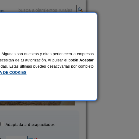
ios
-
al. Algunas son nuestras y otras pertenecen a empresas
cesitan de tu autorización. Al pulsar el botón
Aceptar
uedas. Estas últimas puedes desactivarlas por completo
CA DE COOKIES
.
El Capricho del Tejar
El Refugio Soñado 
16 pers.
16 €
Cimanes del Tejar (León)
Pozos (León)
desde
Adaptada a discapacitados