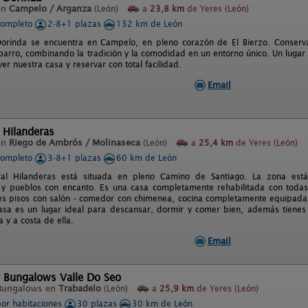
en
Campelo / Arganza
(León)
a
23,8 km
de Yeres (León)
completo
2-8+1 plazas
132 km de León
orinda se encuentra en Campelo, en pleno corazón de El Bierzo. Conserva 
barro, combinando la tradición y la comodidad en un entorno único. Un lugar 
r nuestra casa y reservar con total facilidad.
Email
 Hilanderas
en
Riego de Ambrós / Molinaseca
(León)
a
25,4 km
de Yeres (León)
completo
3-8+1 plazas
60 km de León
al Hilanderas está situada en pleno Camino de Santiago. La zona está
y pueblos con encanto. Es una casa completamente rehabilitada con todas 
res pisos con salón - comedor con chimenea, cocina completamente equipada,
casa es un lugar ideal para descansar, dormir y comer bien, además tienes
a y a costa de ella.
Email
 Bungalows Valle Do Seo
Bungalows en
Trabadelo
(León)
a
25,9 km
de Yeres (León)
por habitaciones
30 plazas
30 km de León