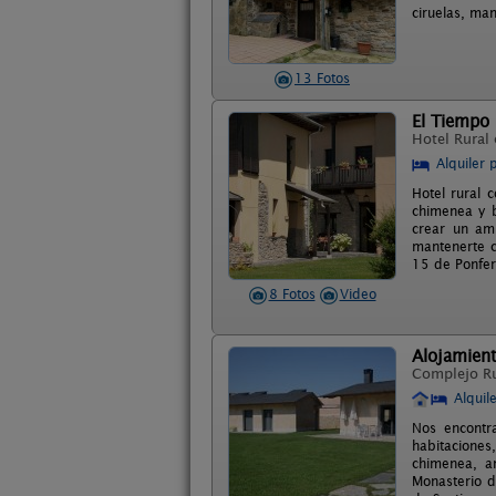
ciruelas, man
13 Fotos
El Tiempo
Hotel Rural
Alquiler 
Hotel rural 
chimenea y b
crear un amb
mantenerte c
15 de Ponferr
8 Fotos
Video
Alojamien
Complejo R
Alquil
Nos encontr
habitaciones
chimenea, am
Monasterio d