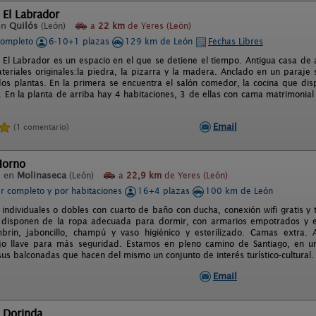
 El Labrador
en
Quilós
(León)
a
22 km
de Yeres (León)
completo
6-10+1 plazas
129 km de León
Fechas Libres
l El Labrador es un espacio en el que se detiene el tiempo. Antigua casa de a
ateriales originales:la piedra, la pizarra y la madera. Anclado en un paraj
os plantas. En la primera se encuentra el salón comedor, la cocina que disp
. En la planta de arriba hay 4 habitaciones, 3 de ellas con cama matrimonia
Email
(1 comentario)
Horno
l en
Molinaseca
(León)
a
22,9 km
de Yeres (León)
er completo y por habitaciones
16+4 plazas
100 km de León
 individuales o dobles con cuarto de baño con ducha, conexión wifi gratis y 
s disponen de la ropa adecuada para dormir, con armarios empotrados y e
mbrin, jaboncillo, champú y vaso higiénico y esterilizado. Camas extra.
bajo llave para más seguridad. Estamos en pleno camino de Santiago, en 
us balconadas que hacen del mismo un conjunto de interés turístico-cultural.
Email
 Dorinda