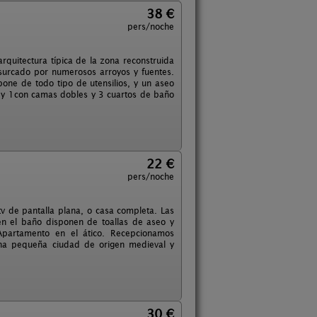
38 €
pers/noche
rquitectura típica de la zona reconstruida
e surcado por numerosos arroyos y fuentes.
one de todo tipo de utensilios, y un aseo
l y 1con camas dobles y 3 cuartos de baño
22 €
pers/noche
tv de pantalla plana, o casa completa. Las
n el baño disponen de toallas de aseo y
 Apartamento en el ático. Recepcionamos
una pequeña ciudad de origen medieval y
30 €