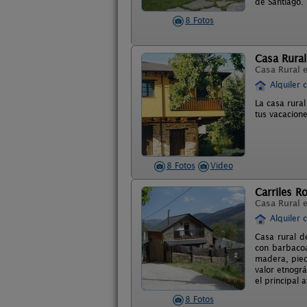
de Santiago.
8 Fotos
Casa Rural
Casa Rural 
Alquiler 
La casa rura
tus vacacion
8 Fotos
Video
Carriles 
Casa Rural 
Alquiler 
Casa rural d
con barbacoa.
madera, pied
valor etnográ
el principal 
8 Fotos