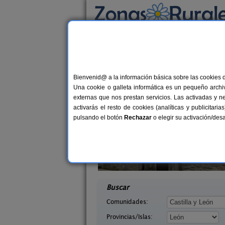
Busca por alojamiento
Alojamientos
>
Castilla y León
>
León
> Yere
Casas Rurales cerca 
Bienvenid@ a la información básica sobre las cookies 
Una cookie o galleta informática es un pequeño archiv
externas que nos prestan servicios. Las activadas y n
activarás el resto de cookies (analíticas y publicita
pulsando el botón
Rechazar
o elegir su activación/de
illasol
Complejo Rural Aguas Frías
2-6+1 pers.
8+
36 €
eón)
La Omañuela (León)
desde
desd
Buscar
Comunidades:
Provincias/Islas: