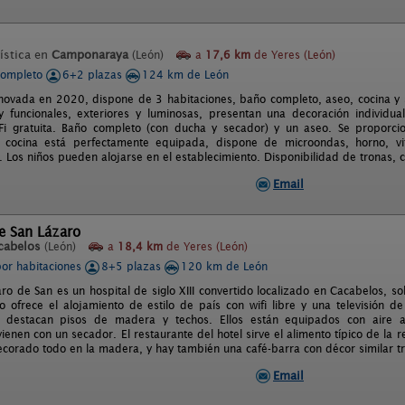
ística en
Camponaraya
(León)
a
17,6 km
de Yeres (León)
completo
6+2 plazas
124 km de León
enovada en 2020, dispone de 3 habitaciones, baño completo, aseo, cocina y s
 funcionales, exteriores y luminosas, presentan una decoración individua
Fi gratuita. Baño completo (con ducha y secador) y un aseo. Se proporcio
a cocina está perfectamente equipada, dispone de microondas, horno, vit
. Los niños pueden alojarse en el establecimiento. Disponibilidad de tronas, 
Email
e San Lázaro
cabelos
(León)
a
18,4 km
de Yeres (León)
por habitaciones
8+5 plazas
120 km de León
ro de San es un hospital de siglo XIII convertido localizado en Cacabelos, s
to ofrece el alojamiento de estilo de país con wifi libre y una televisión d
 destacan pisos de madera y techos. Ellos están equipados con aire ac
vienen con un secador. El restaurante del hotel sirve el alimento típico de la 
ecorado todo en la madera, y hay también una café-barra con décor similar tra
Email