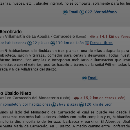
zanas, nueces, etc... alquiler integral, no se comparte, solamente para los 
Email
627..Ver teléfono
 Recobrado
 en
Villamartín de La Abadía / Carracedelo
(León)
a
14,1 km
de Yeres
por habitaciones
22 plazas
130 km de León
Fechas Libres
con 9 habitaciones distribuidas en tres plantas; una de ellas adaptada para
iblioteca, jardín y terraza, comedor para cenas y desayunos. Todas nuest
iente íntimo. Son amplias e incorporan mobiliario e iluminación que invit
onectado con el exterior, podrás hacerlo a través de la señal Wifi en todas
ada y 6 de Villafranca del Bierzo.
Email
to Ubaldo Nieto
ural en
Carracedo del Monasterio
(León)
a
15,2 km
de Yeres (León)
er completo y por habitaciones
36+3 plazas
120 km de León
amos al lado del Monasterio de Carracedo el cual se puede ver desde la
, contamos con ocho habitaciones dobles con baño completo y tv, habitación 
plio jardín, mobiliario de terraza, barbacoa y parking. El Albergue Uba
e Santa María de Carracedo, en El Bierzo. A medio camino entre Ponferrada 