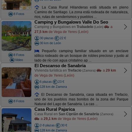
La Casa Rural Hilanderas está situada en pleno
Camino de Santiago. La zona está rodeada de naturaleza,
8 Fotos
rios, rutas de senderismos y pueblos ...
Camping y Bungalows Valle Do Seo
Camping y Bungalows en
Trabadelo
a
(León)
27,5 km
de Vega de Yeres (León)
30 plazas
22 €
30 km de León
Pequeño camping familiar situado en un enclave
8 Fotos
idílico rodeado de un bosque de robles precioso y justo al
Video
lado de río con agua cristalino ap ...
El Descanso de Sanabria
Vivienda turística en
Trefacio
a
29 km
(Zamora)
de Vega de Yeres (León)
6 plazas
23 €
128 km de Zamora
El Descanso de Sanabria, casa situada en Trefacio,
uno de los pueblos mas bonitos de la zona del Parque
8 Fotos
Natural del Lago de Sanabria. La cas ...
Casa Rural Pajarica
Casa Rural en
San Ciprián de Sanabria
(Zamora)
a
29,1 km
de Vega de Yeres (León)
2-8 plazas
30 €
128 km de Zamora