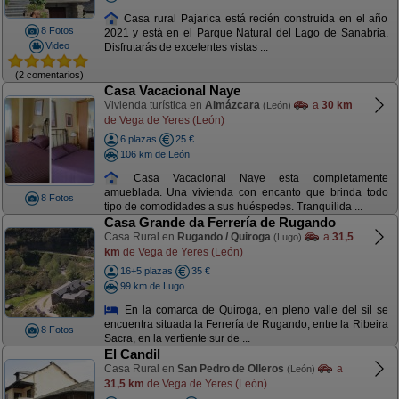
Casa rural Pajarica está recién construida en el año
8 Fotos
2021 y está en el Parque Natural del Lago de Sanabria.
Video
Disfrutarás de excelentes vistas ...
(2 comentarios)
Casa Vacacional Naye
Vivienda turística en
Almázcara
a
30 km
(León)
de Vega de Yeres (León)
6 plazas
25 €
106 km de León
Casa Vacacional Naye esta completamente
amueblada. Una vivienda con encanto que brinda todo
8 Fotos
tipo de comodidades a sus huéspedes. Tranquilida ...
Casa Grande da Ferrería de Rugando
Casa Rural en
Rugando / Quiroga
a
31,5
(Lugo)
km
de Vega de Yeres (León)
16+5 plazas
35 €
99 km de Lugo
En la comarca de Quiroga, en pleno valle del sil se
encuentra situada la Ferrería de Rugando, entre la Ribeira
8 Fotos
Sacra, en la vertiente sur de ...
El Candil
Casa Rural en
San Pedro de Olleros
a
(León)
31,5 km
de Vega de Yeres (León)