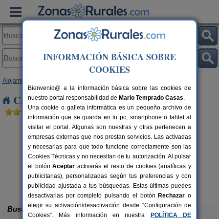
INFORMACIÓN BÁSICA SOBRE
COOKIES
Alojamientos
>
Castilla y León
>
León
> Vega de Yeres
Bienvenid@ a la información básica sobre las cookies de
Casas Rurales cerca de Vega de Yeres
nuestro portal responsabilidad de
Mario Temprado Casas
.
Una cookie o galleta informática es un pequeño archivo de
información que se guarda en tu pc, smartphone o tablet al
visitar el portal. Algunas son nuestras y otras pertenecen a
empresas externas que nos prestan servicios. Las activadas
y necesarias para que todo funcione correctamente son las
Cookies Técnicas y no necesitan de tu autorización. Al pulsar
el botón
Aceptar
activarás el resto de cookies (analíticas y
publicitarias), personalizadas según tus preferencias y con
Complejo Rural Aguas Frías
rs.
8+1 pers.
 €
27 €
publicidad ajustada a tus búsquedas. Estas últimas puedes
La Omañuela (León)
desde
desactivarlas por completo pulsando el botón
Rechazar
o
elegir su activación/desactivación desde “Configuración de
Buscar
Cookies”. Más información en nuestra
POLÍTICA DE