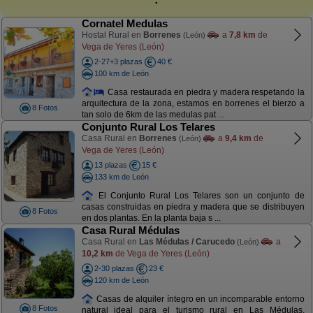
Cornatel Medulas
Hostal Rural en
Borrenes
a
7,8 km
de
(León)
Vega de Yeres (León)
2-27+3 plazas
40 €
100 km de León
Casa restaurada en piedra y madera respetando la
arquitectura de la zona, estamos en borrenes el bierzo a
8 Fotos
tan solo de 6km de las medulas pat ...
Conjunto Rural Los Telares
Casa Rural en
Borrenes
a
9,4 km
de
(León)
Vega de Yeres (León)
13 plazas
15 €
133 km de León
El Conjunto Rural Los Telares son un conjunto de
casas construidas en piedra y madera que se distribuyen
8 Fotos
en dos plantas. En la planta baja s ...
Casa Rural Médulas
Casa Rural en
Las Médulas / Carucedo
a
(León)
10,2 km
de Vega de Yeres (León)
2-30 plazas
23 €
120 km de León
Casas de alquiler íntegro en un incomparable entorno
8 Fotos
natural ideal para el turismo rural en Las Médulas,