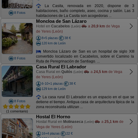
La Casita, renovada en 2020, dispone de 3
habitaciones, baño completo, aseo, cocina y salón. Las 3
8 Fotos
habitaciones de La Casita son acogedoras ...
Moncloa de San Lázaro
Hotel en
Cacabelos
a
20,9 km
de Vega
(León)
de Yeres (León)
8+5 plazas
38 €
120 km de León
Moncloa Lázaro de San es un hospital de siglo XIII
convertido localizado en Cacabelos, sobre el Camino la
8 Fotos
Ruta de Peregrinación de Santiago. ...
Casa Rural El Labrador
Casa Rural en
Quilós
a
24,5 km
de Vega
(León)
de Yeres (León)
6-10+1 plazas
38 €
129 km de León
La casa rural El Labrador es un espacio en el que se
8 Fotos
detiene el tiempo. Antigua casa de arquitectura típica de la
zona reconstruida utilizan ...
(1 comentario)
Hostal El Horno
Hostal Rural en
Molinaseca
a
25,1 km
de
(León)
Vega de Yeres (León)
16+4 plazas
22 €