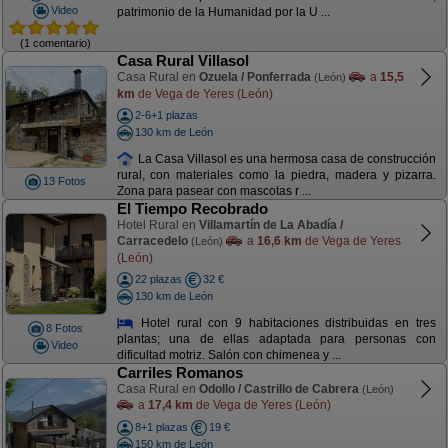
Video
patrimonio de la Humanidad por la U ...
(1 comentario)
Casa Rural Villasol
Casa Rural en
Ozuela / Ponferrada
a
15,5
(León)
km
de Vega de Yeres (León)
2-6+1 plazas
130 km de León
La Casa Villasol es una hermosa casa de construcción
rural, con materiales como la piedra, madera y pizarra.
13 Fotos
Zona para pasear con mascotas r ...
El Tiempo Recobrado
Hotel Rural en
Villamartín de La Abadía /
Carracedelo
a
16,6 km
de Vega de Yeres
(León)
(León)
22 plazas
32 €
130 km de León
Hotel rural con 9 habitaciones distribuidas en tres
8 Fotos
plantas; una de ellas adaptada para personas con
Video
dificultad motriz. Salón con chimenea y ...
Carriles Romanos
Casa Rural en
Odollo / Castrillo de Cabrera
(León)
a
17,4 km
de Vega de Yeres (León)
8+1 plazas
19 €
150 km de León