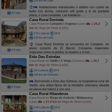
100 km de León
Habitaciones individuales o dobles con cuarto de
baño con ducha, conexión wifi gratis y tv de pantalla
8 Fotos
plana, o casa completa. Las habitacio ...
Casa Rural Dorinda
Casa Rural en
Campelo / Arganza
a
26,3
(León)
km
de Vega de Yeres (León)
2-8+1 plazas
30 €
132 km de León
Casa Rural Dorinda se encuentra en Campelo, en
pleno corazón de El Bierzo. Conserva materiales
8 Fotos
originales como la piedra, la madera y el bar ...
Eido Das Estrelas
Casa Rural en
Valdín / A Veiga
a
26,7
(Ourense)
km
de Vega de Yeres (León)
19+2 plazas
28 €
145 km de Ourense
Bienvenido a Eido das Estrelas, la hospedería rural de
Valdín, una aldea típica de la montaña orensana situada
8 Fotos
en plena red natura y con una ...
Casa Rural Hilanderas
Casa Rural en
Riego de Ambrós / Molinaseca
a
27,4 km
de Vega de Yeres (León)
(León)
3-8+1 plazas
20 €
60 km de León