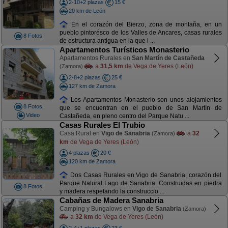
2-10+2 plazas
15 €
20 km de León
En el corazón del Bierzo, zona de montaña, en un
pueblo pintorésco de los Valles de Ancares, casas rurales
8 Fotos
de estructura antigua en la que l ...
Apartamentos Turísticos Monasterio
Apartamentos Rurales en
San Martín de Castañeda
a
31,5 km
de Vega de Yeres (León)
(Zamora)
2-8+2 plazas
25 €
127 km de Zamora
Los Apartamentos Monasterio son unos alojamientos
8 Fotos
que se encuentran en el pueblo de San Martín de
Video
Castañeda, en pleno centro del Parque Natu ...
Casas Rurales El Trubio
Casa Rural en
Vigo de Sanabria
a
32
(Zamora)
km
de Vega de Yeres (León)
4 plazas
20 €
120 km de Zamora
Dos Casas Rurales en Vigo de Sanabria, corazón del
Parque Natural Lago de Sanabria. Construidas en piedra
8 Fotos
y madera respetando la construccio ...
Cabañas de Madera Sanabria
Camping y Bungalows en
Vigo de Sanabria
(Zamora)
a
32 km
de Vega de Yeres (León)