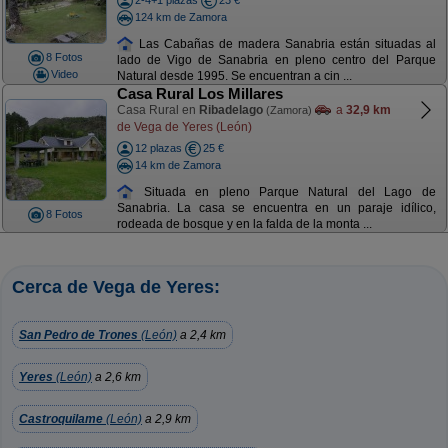
2-4+1 plazas
23 €
124 km de Zamora
Las Cabañas de madera Sanabria están situadas al
8 Fotos
lado de Vigo de Sanabria en pleno centro del Parque
Video
Natural desde 1995. Se encuentran a cin ...
Casa Rural Los Millares
Casa Rural en
Ribadelago
a
32,9 km
(Zamora)
de Vega de Yeres (León)
12 plazas
25 €
14 km de Zamora
Situada en pleno Parque Natural del Lago de
Sanabria. La casa se encuentra en un paraje idílico,
8 Fotos
rodeada de bosque y en la falda de la monta ...
Cerca de Vega de Yeres:
San Pedro de Trones
(León)
a 2,4 km
Yeres
(León)
a 2,6 km
Castroquilame
(León)
a 2,9 km