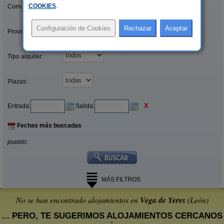
COOKIES
.
Comunidades:
Provincias/Islas:
Tipo alquiler:
Plazas:
X
Entrada:
Salida:
Fechas más buscadas
pueblo:
MÁS FILTROS
No se han encontrado alojamientos en
Vega de Yeres
(León)
... PERO, TE SUGERIMOS ALOJAMIENTOS CERCANOS
: