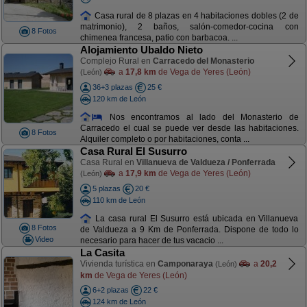
Casa rural de 8 plazas en 4 habitaciones dobles (2 de
matrimonio), 2 baños, salón-comedor-cocina con
8 Fotos
chimenea francesa, patio con barbacoa. ...
Alojamiento Ubaldo Nieto
Complejo Rural en
Carracedo del Monasterio
a
17,8 km
de Vega de Yeres (León)
(León)
36+3 plazas
25 €
120 km de León
Nos encontramos al lado del Monasterio de
Carracedo el cual se puede ver desde las habitaciones.
8 Fotos
Alquiler completo o por habitaciones, conta ...
Casa Rural El Susurro
Casa Rural en
Villanueva de Valdueza / Ponferrada
a
17,9 km
de Vega de Yeres (León)
(León)
5 plazas
20 €
110 km de León
La casa rural El Susurro está ubicada en Villanueva
8 Fotos
de Valdueza a 9 Km de Ponferrada. Dispone de todo lo
Video
necesario para hacer de tus vacacio ...
La Casita
Vivienda turística en
Camponaraya
a
20,2
(León)
km
de Vega de Yeres (León)
6+2 plazas
22 €
124 km de León