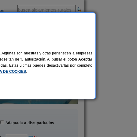
ios
-
al. Algunas son nuestras y otras pertenecen a empresas
cesitan de tu autorización. Al pulsar el botón
Aceptar
uedas. Estas últimas puedes desactivarlas por completo
CA DE COOKIES
.
Casa Rural Lara I y II
Casa Rural La Sal
2-12 pers.
20 €
Martín de Valdetuéjar (León)
Boñar (León)
desde
Adaptada a discapacitados