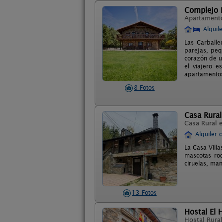
Complejo R
Apartament
Alquil
Las Carballe
parejas, peq
corazón de u
el viajero e
apartamentos
8 Fotos
Casa Rural 
Casa Rural 
Alquiler 
La Casa Vill
mascotas rod
ciruelas, man
13 Fotos
Hostal El 
Hostal Rura