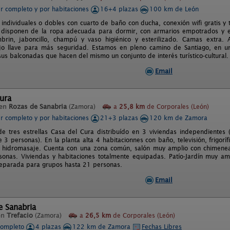
er completo y por habitaciones
16+4 plazas
100 km de León
 individuales o dobles con cuarto de baño con ducha, conexión wifi gratis y 
s disponen de la ropa adecuada para dormir, con armarios empotrados y e
mbrin, jaboncillo, champú y vaso higiénico y esterilizado. Camas extra.
bajo llave para más seguridad. Estamos en pleno camino de Santiago, en 
us balconadas que hacen del mismo un conjunto de interés turístico-cultural.
Email
ura
 en
Rozas de Sanabria
(Zamora)
a
25,8 km
de Corporales (León)
er completo y por habitaciones
21+3 plazas
120 km de Zamora
de tres estrellas Casa del Cura distribuído en 3 viviendas independiente
3 personas). En la planta alta 4 habitacionnes con baño, televisión, frigoríf
 hidromasaje. Cuenta con una zona común, salón muy amplio con chimenea
onas. Viviendas y habitaciones totalmente equipadas. Patío-Jardín muy amp
eparada para grupos hasta 21 personas.
Email
e Sanabria
en
Trefacio
(Zamora)
a
26,5 km
de Corporales (León)
completo
4 plazas
122 km de Zamora
Fechas Libres