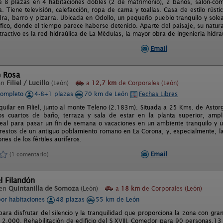
e 8 plazas en 4 habitaciones dobles (2 de matrimonio), 2 baños, salón-com
 Tiene televisión, calefacción, ropa de cama y toallas. Casa de estilo rústico
ra, barro y pizarra. Ubicada en Odollo, un pequeño pueblo tranquilo y sol
fico, donde el tiempo parece haberse detenido. Aparte del paisaje, su natura
atractivo es la red hidraúlica de La Médulas, la mayor obra de ingeniería hidr
Email
e Rosa
en
Filiel / Lucillo
(León)
a
12,7 km
de Corporales (León)
completo
4-8+1 plazas
70 km de León
Fechas Libres
quilar en Filiel, junto al monte Teleno (2.183m). Situada a 25 Kms. de Astor
os cuartos de baño, terraza y sala de estar en la planta superior, ampl
eal para pasar un fin de semana o vacaciones en un ambiente tranquilo y un
 restos de un antiguo poblamiento romano en La Corona, y, especialmente, 
ones de los fértiles auríferos.
Email
(1 comentario)
l Filandón
 en
Quintanilla de Somoza
(León)
a
18 km
de Corporales (León)
por habitaciones
48 plazas
55 km de León
ara disfrutar del silencio y la tranquilidad que proporciona la zona con gran
 2.000. Rehabilitación de edificio del S XVIII. Comedor para 90 personas.13