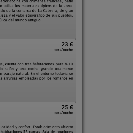
edor-cocina con chimenea francesa, patio
 utiliza los materiales típicos de la zona:
eado de la comarca de La Cabrera, de gran
leza y el valor etnográfico de sus pueblos,
aúlica del mundo antiguo.
23 €
pers/noche
ga, cuenta con tres habitaciones para 8-10
io salón y una cocina grande totalmente
 paraje natural. En el entorno todavía se
las arrugias empleadas por los romanos en
25 €
pers/noche
 calidad y confort. Establecimiento abierto
 habitaciones.53 camas. Sala de reuniones