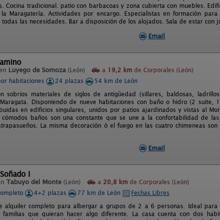
. Cocina tradicional. patio con barbacoas y zona cubierta con muebles. Edifi
a Maragatería. Actividades por encargo. Especialistas en formación para
 todas las necesidades. Bar a disposición de los alojados. Sala de estar con
Email
Camino
 en
Luyego de Somoza
(León)
a
19,2 km
de Corporales (León)
por habitaciones
24 plazas
54 km de León
 sobrios materiales de siglos de antigüedad (sillares, baldosas, ladrillos,
 Maragata. Disponiendo de nueve habitaciones con baño o hidro (2 suite, 1 t
ibuidas en edificios singulares, unidos por patios ajardinados y vistas al 
 cómodos baños son una constante que se une a la confortabilidad de las
trapasueños. La misma decoración ó el fuego en las cuatro chimeneas son u
Email
 Soñado I
en
Tabuyo del Monte
(León)
a
20,8 km
de Corporales (León)
completo
4+2 plazas
77 km de León
Fechas Libres
e alquiler completo para albergar a grupos de 2 a 6 personas. Ideal par
 familias que quieran hacer algo diferente. La casa cuenta con dos habi