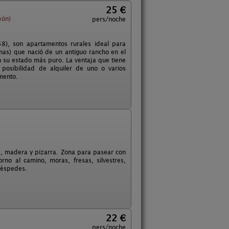
25 €
eón)
pers/noche
-58), son apartamentos rurales ideal para
nas) que nació de un antiguo rancho en el
n su estado más puro. La ventaja que tiene
 posibilidad de alquiler de uno o varios
mento.
ra, madera y pizarra. Zona para pasear con
no al camino, moras, fresas, silvestres,
huéspedes.
22 €
pers/noche