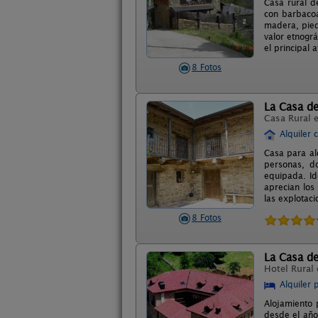
Casa rural d
con barbacoa.
madera, pied
valor etnográ
el principal 
8 Fotos
La Casa d
Casa Rural 
Alquiler 
Casa para al
personas, d
equipada. Id
aprecian los
las explotaci
8 Fotos
La Casa de
Hotel Rural
Alquiler 
Alojamiento p
desde el año