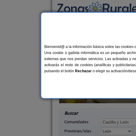
Busca por alojamiento
Alojamientos
>
Castilla y León
>
León
> Corp
Casas Rurales cerca 
Bienvenid@ a la información básica sobre las cookies 
Una cookie o galleta informática es un pequeño archiv
externas que nos prestan servicios. Las activadas y n
activarás el resto de cookies (analíticas y publicita
pulsando el botón
Rechazar
o elegir su activación/de
illasol
Complejo Rural Aguas Frías
2-6+1 pers.
8+
36 €
eón)
La Omañuela (León)
desde
desd
Buscar
Comunidades:
Provincias/Islas: