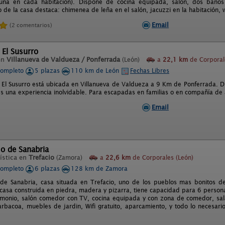
, una en cada habitación). Dispone de cocina equipada, salón, dos baños
de la casa destaca: chimenea de leña en el salón, jacuzzi en la habitación, wif
Email
(2 comentarios)
 El Susurro
en
Villanueva de Valdueza / Ponferrada
(León)
a
22,1 km
de Corporal
completo
5 plazas
110 km de León
Fechas Libres
l El Susurro está ubicada en Villanueva de Valdueza a 9 Km de Ponferrada. D
es una experiencia inolvidable. Para escapadas en familias o en compañía de
Email
o de Sanabria
ística en
Trefacio
(Zamora)
a
22,6 km
de Corporales (León)
completo
6 plazas
128 km de Zamora
de Sanabria, casa situada en Trefacio, uno de los pueblos mas bonitos d
 casa construida en piedra, madera y pizarra, tiene capacidad para 6 person
monio, salón comedor con TV, cocina equipada y con zona de comedor, sala 
arbacoa, muebles de jardin, Wifi gratuito, aparcamiento, y todo lo necesari