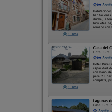
Alquil
Habitaciones
habitacione
ducha, alfo
bicicletas 
romano con s
8 Fotos
Casa del C
Hotel Rural
Alquil
Hotel Rural 
capacidad de 
con baño de
para 21 pers
completa, pr
8 Fotos
Lagunas d
Casa Rural 
Alquiler 