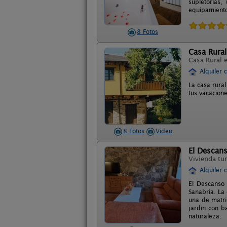
supletorias
equipamiento 
8 Fotos
Casa Rural
Casa Rural 
Alquiler 
La casa rura
tus vacacion
8 Fotos
Video
El Descans
Vivienda tur
Alquiler 
El Descanso 
Sanabria. La
una de matri
jardin con b
naturaleza.