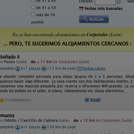
de 31 a 40
Entrada:
-
Sal
de 41 a 50
Fechas más buscadas
más de 50
pueblo:
No se han encontrado alojamientos en
Corporales
(León)
... PERO, TE SUGERIMOS ALOJAMIENTOS CERCANOS :
 Soñado II
en
Pozos
(León)
a
11 km
de Corporales (León)
completo
4+1 plazas
115 km de León
Fechas Libres
de alquiler completo pensada para alojar grupos de 2 a 5 personas. Ide
 quieran hacer algo diferente. La casa cuenta con dos habitaciones dobles, y
Aceptamos una mascota pequeña por reserva y ofrecemos Wifi gratuito. La c
stufa de pellets en el salón, tv plana, videoconsola wii, diana electrónica,...
Email
(3 comentarios)
Romanos
en
Odollo / Castrillo de Cabrera
(León)
a
12 km
de Corporales (León)
completo
8+1 plazas
150 km de León