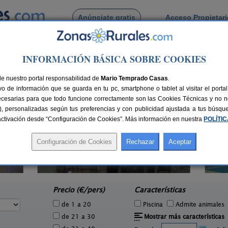
Anúnciate gratis
Acceso Propietar
Busca por pueblo
INFORMACIÓN BÁSICA SOBRE COOKIES
orales
de Corporales
de nuestro portal responsabilidad de
Mario Temprado Casas
.
o de información que se guarda en tu pc, smartphone o tablet al visitar el port
ecesarias para que todo funcione correctamente son las Cookies Técnicas y no ne
rias), personalizadas según tus preferencias y con publicidad ajustada a tus búsq
sactivación desde “Configuración de Cookies”. Más información en nuestra
POLÍTI
Casa Rural Finca La Castañona
1 pers.
2-6+2 pers.
27 €
25 €
Buiza de Gordón (León)
San 
e
desde
Precio (€/pers)
Características
de 1 a 20
Piscina
Admite animales
de 21 a 30
Mostrar más características