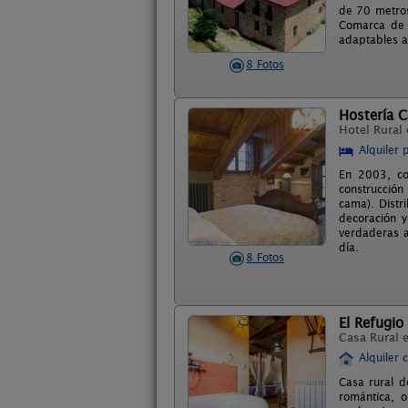
de 70 metros
Comarca de l
adaptables a
8 Fotos
Hostería 
Hotel Rural
Alquiler 
En 2003, con
construcción
cama). Distr
decoración y
verdaderas a
día.
8 Fotos
El Refugio
Casa Rural 
Alquiler 
Casa rural d
romántica, o