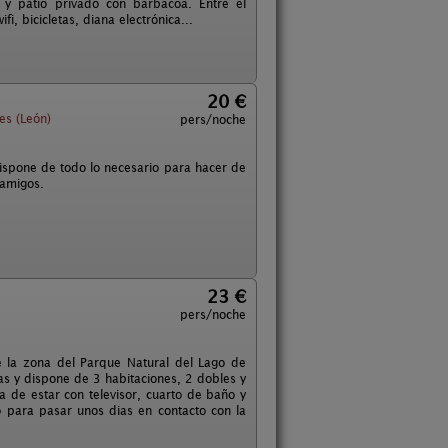
 y patio privado con barbacoa. Entre el
i, bicicletas, diana electrónica...
20 €
es (León)
pers/noche
ispone de todo lo necesario para hacer de
 amigos.
23 €
pers/noche
e la zona del Parque Natural del Lago de
as y dispone de 3 habitaciones, 2 dobles y
de estar con televisor, cuarto de baño y
o para pasar unos dias en contacto con la