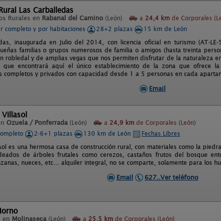
ural Las Carballedas
os Rurales en
Rabanal del Camino
(León)
a
24,4 km
de Corporales (L
er completo y por habitaciones
28+2 plazas
15 km de León
das, inaugurada en Julio del 2014, con licencia oficial en turismo (AT-LE
ueñas familias o grupos numerosos de familia o amigos (hasta treinta perso
n robledal y de amplias vegas que nos permiten disfrutar de la naturaleza e
s que encontrará aquí el único establecimiento de la zona que ofrece la
 completos y privados con capacidad desde 1 a 5 personas en cada aparta
Email
Villasol
en
Ozuela / Ponferrada
(León)
a
24,9 km
de Corporales (León)
completo
2-6+1 plazas
130 km de León
Fechas Libres
asol es una hermosa casa de construcción rural, con materiales como la pied
eados de árboles frutales como cerezos, castaños frutos del bosque entor
zanas, nueces, etc... alquiler integral, no se comparte, solamente para los 
Email
627..Ver teléfono
Horno
l en
Molinaseca
(León)
a
25,5 km
de Corporales (León)