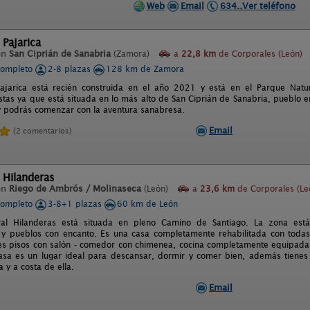
Web
Email
634..Ver teléfono
 Pajarica
en
San Ciprián de Sanabria
(Zamora)
a
22,8 km
de Corporales (León)
completo
2-8 plazas
128 km de Zamora
ajarica está recién construida en el año 2021 y está en el Parque Natur
istas ya que está situada en lo más alto de San Ciprián de Sanabria, pueblo e
 y podrás comenzar con la aventura sanabresa.
Email
(2 comentarios)
 Hilanderas
en
Riego de Ambrós / Molinaseca
(León)
a
23,6 km
de Corporales (Le
completo
3-8+1 plazas
60 km de León
al Hilanderas está situada en pleno Camino de Santiago. La zona está
y pueblos con encanto. Es una casa completamente rehabilitada con todas 
res pisos con salón - comedor con chimenea, cocina completamente equipada,
casa es un lugar ideal para descansar, dormir y comer bien, además tienes
a y a costa de ella.
Email