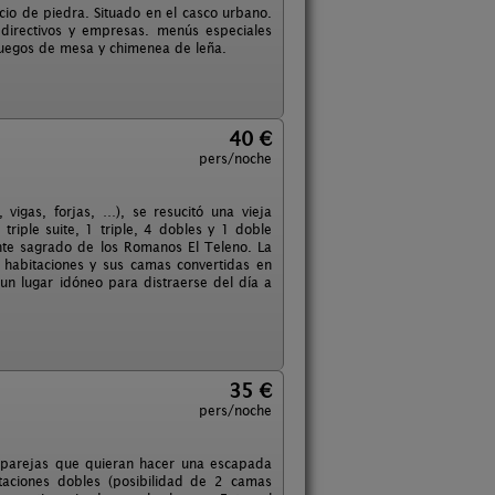
cio de piedra. Situado en el casco urbano.
 directivos y empresas. menús especiales
 juegos de mesa y chimenea de leña.
40 €
pers/noche
 vigas, forjas, …), se resucitó una vieja
riple suite, 1 triple, 4 dobles y 1 doble
Monte sagrado de los Romanos El Teleno. La
 habitaciones y sus camas convertidas en
n lugar idóneo para distraerse del día a
35 €
pers/noche
a parejas que quieran hacer una escapada
taciones dobles (posibilidad de 2 camas