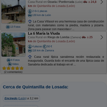
Casa Rural en
Ozuela / Ponferrada
a
24,8
(León)
km
de Quintanilla de Losada (León)
2-6+1 plazas
130 km de León
La Casa Villasol es una hermosa casa de construcción
rural, con materiales como la piedra, madera y pizarra.
13 Fotos
Zona para pasear con mascotas r ...
La ti María la Viuda
Casa Rural en
Riego de Lomba
a
25
(Zamora)
km
de Quintanilla de Losada (León)
4 plazas
50 €
116 km de Zamora
Casa rural típica sanabresa recién restaurada e
8 Fotos
inaugurada. Guarda todo el encanto de una típica casa de
Video
Sanabria dedicada al trabajo en el ...
(2 comentarios)
Cerca de Quintanilla de Losada:
Encinedo
(León)
a 3,1 km