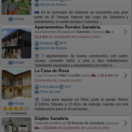
115 km de Zamora
En el municipio de Galende se encuentra una gran
parte de El Parque Natural del Lago de Sanabria y
8 Fotos
alrededores, el centro turístico Cabañas ...
Apartamentos Rurales Sanabria
Apartamentos Rurales en
Galende
a
(Zamora)
21,2 km
de Quintanilla de Losada (León)
20 plazas
30 €
110 km de Zamora
7 apartamentos de nueva construción, con salón,
cocina, comedor baño y una o dos habitaciones.
8 Fotos
Totalmente equipados y amueblados con todo lo ...
La Casa de Rosa
Casa Rural en
Filiel / Lucillo
a
21,6 km
de
(León)
Quintanilla de Losada (León)
4-8+1 plazas
23 €
70 km de León
Casa para alquilar en Filiel, junto al monte Teleno
8 Fotos
(2.183m). Situada a 25 Kms. de Astorga, cuenta con tres
habitaciones para 8-10 personas, ...
(1 comentario)
Dúplex Sanabria
Vivienda turística en
El Puente de Sanabria
(Zamora)
a
22,8 km
de Quintanilla de Losada (León)