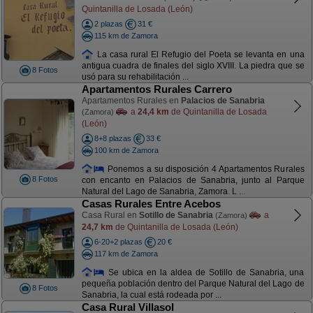
Quintanilla de Losada (León)
2 plazas
31 €
115 km de Zamora
La casa rural El Refugio del Poeta se levanta en una
antigua cuadra de finales del siglo XVIII. La piedra que se
8 Fotos
usó para su rehabilitación ...
Apartamentos Rurales Carrero
Apartamentos Rurales en
Palacios de Sanabria
a
24,4 km
de Quintanilla de Losada
(Zamora)
(León)
8+8 plazas
33 €
100 km de Zamora
Ponemos a su disposición 4 Apartamentos Rurales
8 Fotos
con encanto en Palacios de Sanabria, junto al Parque
Natural del Lago de Sanabria, Zamora. L ...
Casas Rurales Entre Acebos
Casa Rural en
Sotillo de Sanabria
a
(Zamora)
24,7 km
de Quintanilla de Losada (León)
6-20+2 plazas
20 €
117 km de Zamora
Se ubica en la aldea de Sotillo de Sanabria, una
pequeña población dentro del Parque Natural del Lago de
8 Fotos
Sanabria, la cual está rodeada por ...
Casa Rural Villasol