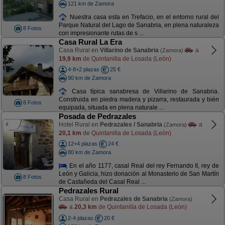
121 km de Zamora
Nuestra casa esta en Trefacio, en el entorno rural del
Parque Natural del Lago de Sanabria, en plena naturaleza
8 Fotos
con impresionante rutas de s ...
Casa Rural La Era
Casa Rural en
Villarino de Sanabria
a
(Zamora)
19,9 km
de Quintanilla de Losada (León)
4-8+2 plazas
25 €
90 km de Zamora
Casa típica sanabresa de Villarino de Sanabria.
Construida en piedra madera y pizarra, restaurada y bién
8 Fotos
equipada, situada en plena naturale ...
Posada de Pedrazales
Hotel Rural en
Pedrazales / Sanabria
a
(Zamora)
20,1 km
de Quintanilla de Losada (León)
12+4 plazas
24 €
80 km de Zamora
En el año 1177, casal Real del rey Fernando II, rey de
León y Galicia, hizo donación al Monasterio de San Martín
8 Fotos
de Castañeda del Casal Real ...
Pedrazales Rural
Casa Rural en
Pedrazales de Sanabria
(Zamora)
a
20,3 km
de Quintanilla de Losada (León)
2-4 plazas
20 €