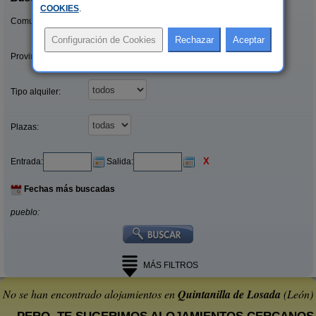
COOKIES
.
Comunidades:
Provincias/Islas:
Tipo alquiler:
Plazas:
X
Entrada:
Salida:
Fechas más buscadas
pueblo:
MÁS FILTROS
No se han encontrado alojamientos en
Quintanilla de Losada
(León)