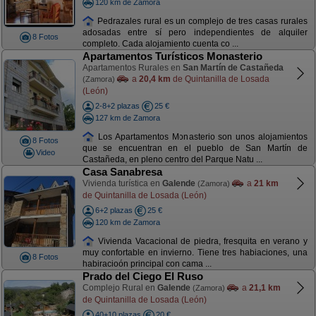
120 km de Zamora
Pedrazales rural es un complejo de tres casas rurales
adosadas entre sí pero independientes de alquiler
8 Fotos
completo. Cada alojamiento cuenta co ...
Apartamentos Turísticos Monasterio
Apartamentos Rurales en
San Martín de Castañeda
a
20,4 km
de Quintanilla de Losada
(Zamora)
(León)
2-8+2 plazas
25 €
127 km de Zamora
Los Apartamentos Monasterio son unos alojamientos
8 Fotos
que se encuentran en el pueblo de San Martín de
Video
Castañeda, en pleno centro del Parque Natu ...
Casa Sanabresa
Vivienda turística en
Galende
a
21 km
(Zamora)
de Quintanilla de Losada (León)
6+2 plazas
25 €
120 km de Zamora
Vivienda Vacacional de piedra, fresquita en verano y
muy confortable en invierno. Tiene tres habiaciones, una
8 Fotos
habiracioón principal con cama ...
Prado del Ciego El Ruso
Complejo Rural en
Galende
a
21,1 km
(Zamora)
de Quintanilla de Losada (León)
40+10 plazas
20 €