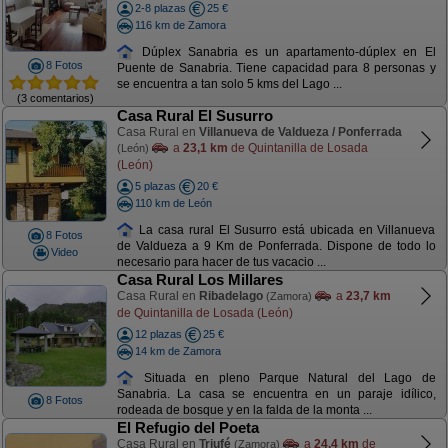
2-8 plazas
25 €
116 km de Zamora
Dúplex Sanabria es un apartamento-dúplex en El
8 Fotos
Puente de Sanabria. Tiene capacidad para 8 personas y
se encuentra a tan solo 5 kms del Lago ...
(3 comentarios)
Casa Rural El Susurro
Casa Rural en
Villanueva de Valdueza / Ponferrada
a
23,1 km
de Quintanilla de Losada
(León)
(León)
5 plazas
20 €
110 km de León
La casa rural El Susurro está ubicada en Villanueva
8 Fotos
de Valdueza a 9 Km de Ponferrada. Dispone de todo lo
Video
necesario para hacer de tus vacacio ...
Casa Rural Los Millares
Casa Rural en
Ribadelago
a
23,7 km
(Zamora)
de Quintanilla de Losada (León)
12 plazas
25 €
14 km de Zamora
Situada en pleno Parque Natural del Lago de
Sanabria. La casa se encuentra en un paraje idílico,
8 Fotos
rodeada de bosque y en la falda de la monta ...
El Refugio del Poeta
Casa Rural en
Triufé
a
24,4 km
de
(Zamora)