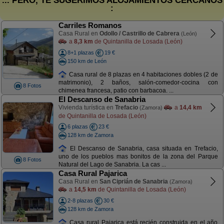
... PERO, TE SUGERIMOS ALOJAMIENTOS CERCANOS
:
Carriles Romanos
Casa Rural en
Odollo / Castrillo de Cabrera
(León)
a
8,3 km
de Quintanilla de Losada (León)
8+1 plazas
19 €
150 km de León
Casa rural de 8 plazas en 4 habitaciones dobles (2 de
matrimonio), 2 baños, salón-comedor-cocina con
8 Fotos
chimenea francesa, patio con barbacoa. ...
El Descanso de Sanabria
Vivienda turística en
Trefacio
a
14,4 km
(Zamora)
de Quintanilla de Losada (León)
6 plazas
23 €
128 km de Zamora
El Descanso de Sanabria, casa situada en Trefacio,
uno de los pueblos mas bonitos de la zona del Parque
8 Fotos
Natural del Lago de Sanabria. La cas ...
Casa Rural Pajarica
Casa Rural en
San Ciprián de Sanabria
(Zamora)
a
14,5 km
de Quintanilla de Losada (León)
2-8 plazas
30 €
128 km de Zamora
Casa rural Pajarica está recién construida en el año