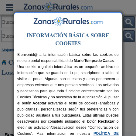
INFORMACIÓN BÁSICA SOBRE
COOKIES
Alojamientos
>
Castilla y León
>
León
> Quintanilla de Losada
Bienvenid@ a la información básica sobre las cookies de
Casas Rurales cerca de Quintanilla de
nuestro portal responsabilidad de
Mario Temprado Casas
.
Una cookie o galleta informática es un pequeño archivo de
Losada
información que se guarda en tu pc, smartphone o tablet al
visitar el portal. Algunas son nuestras y otras pertenecen a
empresas externas que nos prestan servicios. Las activadas
y necesarias para que todo funcione correctamente son las
Cookies Técnicas y no necesitan de tu autorización. Al pulsar
el botón
Aceptar
activarás el resto de cookies (analíticas y
publicitarias), personalizadas según tus preferencias y con
publicidad ajustada a tus búsquedas. Estas últimas puedes
Complejo Rural Aguas Frías
rs.
8+1 pers.
 €
27 €
La Omañuela (León)
desde
desactivarlas por completo pulsando el botón
Rechazar
o
elegir su activación/desactivación desde “Configuración de
Cookies”. Más información en nuestra
POLÍTICA DE
Buscar