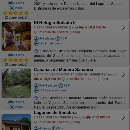
8 Fotos
2021 y está en el Parque Natural del Lago de Sanabria.
Video
Disfrutarás de excelentes vistas ...
(2 comentarios)
El Refugio Soñado II
Casa Rural en
Pozos
a
18,8 km
de
(León)
Quintanilla de Losada (León)
4+1 plazas
45 €
115 km de León
Casa rural de alquiler completo pensada para alojar
8 Fotos
grupos de 2 a 5 personas. Ideal para escapadas en
pareja, o pequeñas familias que quiera ...
(3 comentarios)
Cabañas de Madera Sanabria
Camping y Bungalows en
Vigo de Sanabria
(Zamora)
a
18,9 km
de Quintanilla de Losada (León)
2-4+1 plazas
23 €
124 km de Zamora
Las Cabañas de madera Sanabria están situadas al
8 Fotos
lado de Vigo de Sanabria en pleno centro del Parque
Video
Natural desde 1995. Se encuentran a cin ...
Lagunas de Sanabria
Casa Rural en
Trefacio
a
19 km
de
(Zamora)
Quintanilla de Losada (León)
4 plazas
37 €