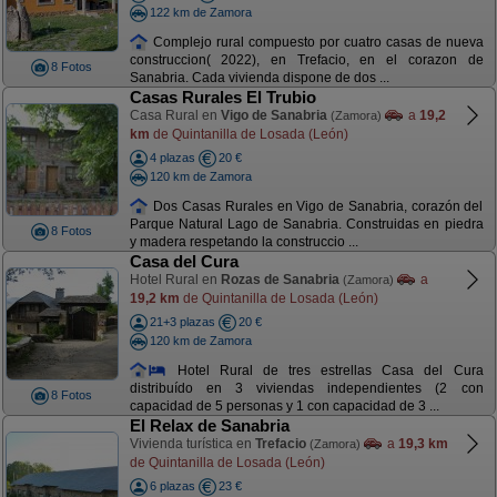
122 km de Zamora
Complejo rural compuesto por cuatro casas de nueva
construccion( 2022), en Trefacio, en el corazon de
8 Fotos
Sanabria. Cada vivienda dispone de dos ...
Casas Rurales El Trubio
Casa Rural en
Vigo de Sanabria
a
19,2
(Zamora)
km
de Quintanilla de Losada (León)
4 plazas
20 €
120 km de Zamora
Dos Casas Rurales en Vigo de Sanabria, corazón del
Parque Natural Lago de Sanabria. Construidas en piedra
8 Fotos
y madera respetando la construccio ...
Casa del Cura
Hotel Rural en
Rozas de Sanabria
a
(Zamora)
19,2 km
de Quintanilla de Losada (León)
21+3 plazas
20 €
120 km de Zamora
Hotel Rural de tres estrellas Casa del Cura
distribuído en 3 viviendas independientes (2 con
8 Fotos
capacidad de 5 personas y 1 con capacidad de 3 ...
El Relax de Sanabria
Vivienda turística en
Trefacio
a
19,3 km
(Zamora)
de Quintanilla de Losada (León)
6 plazas
23 €