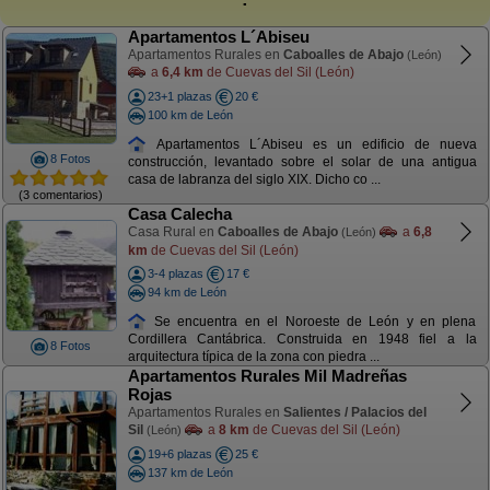
Apartamentos L´Abiseu
Apartamentos Rurales en
Caboalles de Abajo
(León)
a
6,4 km
de Cuevas del Sil (León)
23+1 plazas
20 €
100 km de León
Apartamentos L´Abiseu es un edificio de nueva
8 Fotos
construcción, levantado sobre el solar de una antigua
casa de labranza del siglo XIX. Dicho co ...
(3 comentarios)
Casa Calecha
Casa Rural en
Caboalles de Abajo
a
6,8
(León)
km
de Cuevas del Sil (León)
3-4 plazas
17 €
94 km de León
Se encuentra en el Noroeste de León y en plena
Cordillera Cantábrica. Construida en 1948 fiel a la
8 Fotos
arquitectura típica de la zona con piedra ...
Apartamentos Rurales Mil Madreñas
Rojas
Apartamentos Rurales en
Salientes / Palacios del
Sil
a
8 km
de Cuevas del Sil (León)
(León)
19+6 plazas
25 €
137 km de León