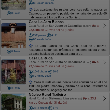
80 km de Oviedo
Los apartamentos rurales Lorences están situados en
8 Fotos
Caunedo, un pequeño pueblo de montaña de tan sólo 60
habitantes, a 3 km de Pola de Somie ...
Casa La Jara Blanca
Casa Rural en
San Justo de Cabanillas
a
(León)
22,4 km
de Cuevas del Sil (León)
2+2 plazas
40 €
80 km de León
La Jara Blanca es una Casa Rural de 2 plazas,
restaurada según sus orígenes en madera, piedra y losa.
8 Fotos
La casa había sido destinada para la c ...
Casa La Ruda
Casa Rural en
San Justo de Cabanillas
a
(León)
22,5 km
de Cuevas del Sil (León)
10+3 plazas
20 €
80 km de León
Casa la ruda es una bonita casa construida en el año
1900 en piedra, madera y pizarra de la zona, restaurada
8 Fotos
manteniendo su origen y con tod ...
Núcleo Rural Tixileiro
Hotel Rural en
Sisterna / Ibias
a
23,2
(Asturias)
km
de Cuevas del Sil (León)
26+8 plazas
17 €