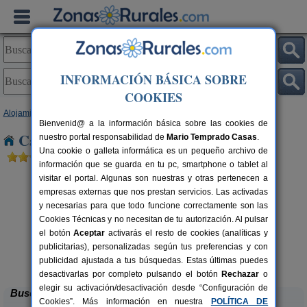
INFORMACIÓN BÁSICA SOBRE
COOKIES
Alojamientos
>
Castilla y León
>
León
> Cuevas del Sil
Bienvenid@ a la información básica sobre las cookies de
Casas Rurales cerca de Cuevas del Sil
nuestro portal responsabilidad de
Mario Temprado Casas
.
Una cookie o galleta informática es un pequeño archivo de
información que se guarda en tu pc, smartphone o tablet al
visitar el portal. Algunas son nuestras y otras pertenecen a
empresas externas que nos prestan servicios. Las activadas
y necesarias para que todo funcione correctamente son las
Cookies Técnicas y no necesitan de tu autorización. Al pulsar
el botón
Aceptar
activarás el resto de cookies (analíticas y
publicitarias), personalizadas según tus preferencias y con
Complejo Rural Aguas Frías
rs.
8+1 pers.
 €
27 €
publicidad ajustada a tus búsquedas. Estas últimas puedes
La Omañuela (León)
desde
desactivarlas por completo pulsando el botón
Rechazar
o
elegir su activación/desactivación desde “Configuración de
Buscar
Cookies”. Más información en nuestra
POLÍTICA DE