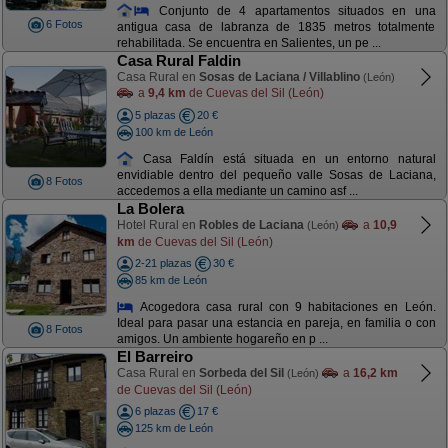
Conjunto de 4 apartamentos situados en una
6 Fotos
antigua casa de labranza de 1835 metros totalmente
rehabilitada. Se encuentra en Salientes, un pe ...
Casa Rural Faldin
Casa Rural en
Sosas de Laciana / Villablino
(León)
a
9,4 km
de Cuevas del Sil (León)
5 plazas
20 €
100 km de León
Casa Faldín está situada en un entorno natural
envidiable dentro del pequeño valle Sosas de Laciana,
8 Fotos
accedemos a ella mediante un camino asf ...
La Bolera
Hotel Rural en
Robles de Laciana
a
10,9
(León)
km
de Cuevas del Sil (León)
2-21 plazas
30 €
85 km de León
Acogedora casa rural con 9 habitaciones en León.
Ideal para pasar una estancia en pareja, en familia o con
8 Fotos
amigos. Un ambiente hogareño en p ...
El Barreiro
Casa Rural en
Sorbeda del Sil
a
16,2 km
(León)
de Cuevas del Sil (León)
6 plazas
17 €
125 km de León