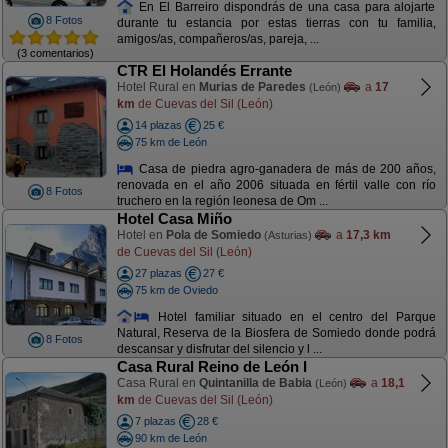
En El Barreiro dispondrás de una casa para alojarte
8 Fotos
durante tu estancia por estas tierras con tu familia,
amigos/as, compañeros/as, pareja, ...
(3 comentarios)
CTR El Holandés Errante
Hotel Rural en
Murias de Paredes
a
17
(León)
km
de Cuevas del Sil (León)
14 plazas
25 €
75 km de León
Casa de piedra agro-ganadera de más de 200 años,
renovada en el año 2006 situada en fértil valle con río
8 Fotos
truchero en la región leonesa de Om ...
Hotel Casa Miño
Hotel en
Pola de Somiedo
a
17,3 km
(Asturias)
de Cuevas del Sil (León)
27 plazas
27 €
75 km de Oviedo
Hotel familiar situado en el centro del Parque
Natural, Reserva de la Biosfera de Somiedo donde podrá
8 Fotos
descansar y disfrutar del silencio y l ...
Casa Rural Reino de León I
Casa Rural en
Quintanilla de Babia
a
18,1
(León)
km
de Cuevas del Sil (León)
7 plazas
28 €
90 km de León