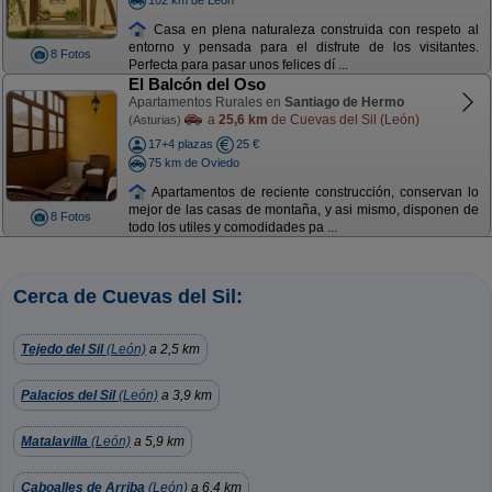
Casa en plena naturaleza construida con respeto al
entorno y pensada para el disfrute de los visitantes.
8 Fotos
Perfecta para pasar unos felices dí ...
El Balcón del Oso
Apartamentos Rurales en
Santiago de Hermo
a
25,6 km
de Cuevas del Sil (León)
(Asturias)
17+4 plazas
25 €
75 km de Oviedo
Apartamentos de reciente construcción, conservan lo
mejor de las casas de montaña, y asi mismo, disponen de
8 Fotos
todo los utiles y comodidades pa ...
Cerca de Cuevas del Sil:
Tejedo del Sil
(León)
a 2,5 km
Palacios del Sil
(León)
a 3,9 km
Matalavilla
(León)
a 5,9 km
Caboalles de Arriba
(León)
a 6,4 km