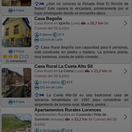
¿Aún no conoces la Posada Real El Rincón de
Babia? Esta casona te encantará, primeramente por el
8 Fotos
lugar privilegiado donde se encuentra ubica ...
Casa Begoña
Casa Rural en
Igüeña
a
20,7 km
de
(León)
Cuevas del Sil (León)
6 plazas
25 €
110 km de León
Casa Rural Begoña con capacidad para 6 personas,
8 Fotos
está construida en piedra y madera. La primera planta,
muy luminosa, consta de salón-comedo ...
(1 comentario)
Casa Rural La Cueta Alto Sil
Casa Rural en
La Cueta
a
21,2 km
de
(León)
Cuevas del Sil (León)
2-10+1 plazas
23 €
101 km de León
La Cueta Alto-Sil es una tradicional casa de
labranza rehabilitada en 1997 para convertirse en
8 Fotos
alojamiento de turismo rural. Madera, piedra ...
Apartamentos Rurales Lorences
Apartamentos Rurales en
Caunedo / Pola de
Somiedo
a
22,2 km
de Cuevas del Sil
(Asturias)
(León)
2-15+6 plazas
23 €