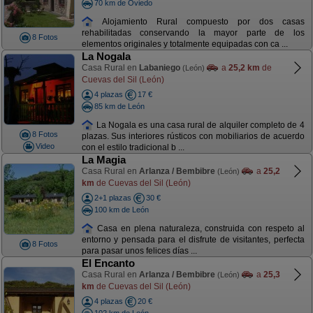
70 km de Oviedo
Alojamiento Rural compuesto por dos casas
rehabilitadas conservando la mayor parte de los
8 Fotos
elementos originales y totalmente equipadas con ca ...
La Nogala
Casa Rural en
Labaniego
a
25,2 km
de
(León)
Cuevas del Sil (León)
4 plazas
17 €
85 km de León
La Nogala es una casa rural de alquiler completo de 4
8 Fotos
plazas. Sus interiores rústicos con mobiliarios de acuerdo
Video
con el estilo tradicional b ...
La Magia
Casa Rural en
Arlanza / Bembibre
a
25,2
(León)
km
de Cuevas del Sil (León)
2+1 plazas
30 €
100 km de León
Casa en plena naturaleza, construida con respeto al
entorno y pensada para el disfrute de visitantes, perfecta
8 Fotos
para pasar unos felices días ...
El Encanto
Casa Rural en
Arlanza / Bembibre
a
25,3
(León)
km
de Cuevas del Sil (León)
4 plazas
20 €
102 km de León