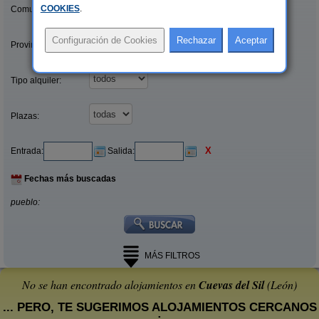
COOKIES
.
Comunidades:
Provincias/Islas:
Tipo alquiler:
Plazas:
X
Entrada:
Salida:
Fechas más buscadas
pueblo:
MÁS FILTROS
No se han encontrado alojamientos en
Cuevas del Sil
(León)
... PERO, TE SUGERIMOS ALOJAMIENTOS CERCANOS
: