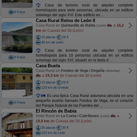
Casa de turismo rural de alquiler completo
homologada para siete personas, ubicada en un edificio
8 Fotos
solariego del siglo XVI. Este edificio es ...
Casa Rural Reino de León II
Casa Rural en
Quintanilla de Babia
a
18,2
(León)
km
de Cuevas del Sil (León)
10 plazas
29 €
90 km de León
Casa de turismo rural de alquiler completo
homologada para 10 personas ubicada en un edificio
8 Fotos
solariego del siglo XVI, situado en la falda d ...
Casa Buela
Casa Rural en
Fondos de Vega / Degaña
(Asturias)
a
19,3 km
de Cuevas del Sil (León)
10 plazas
25 €
120 km de Oviedo
Es una típica Casa Rural asturiana ubicada en una
pequeño pueblo llamado Fondos de Vega, en el corazón
8 Fotos
del Parque Natural de las Fuentes del ...
El Rincón de Babia
Hotel Rural en
La Cueta / Cabrillanes
a
(León)
19,9 km
de Cuevas del Sil (León)
26 plazas
35 €
102 km de León