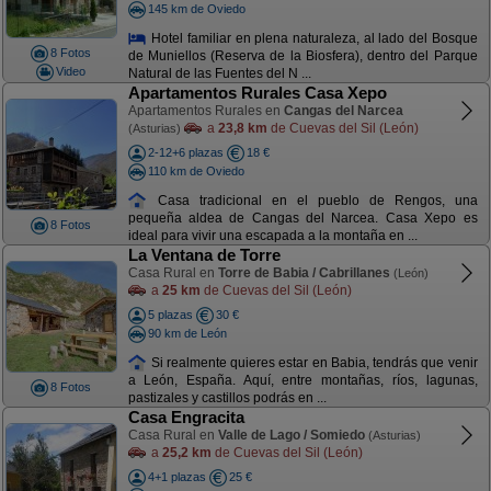
145 km de Oviedo
Hotel familiar en plena naturaleza, al lado del Bosque
8 Fotos
de Muniellos (Reserva de la Biosfera), dentro del Parque
Video
Natural de las Fuentes del N ...
Apartamentos Rurales Casa Xepo
Apartamentos Rurales en
Cangas del Narcea
a
23,8 km
de Cuevas del Sil (León)
(Asturias)
2-12+6 plazas
18 €
110 km de Oviedo
Casa tradicional en el pueblo de Rengos, una
pequeña aldea de Cangas del Narcea. Casa Xepo es
8 Fotos
ideal para vivir una escapada a la montaña en ...
La Ventana de Torre
Casa Rural en
Torre de Babia / Cabrillanes
(León)
a
25 km
de Cuevas del Sil (León)
5 plazas
30 €
90 km de León
Si realmente quieres estar en Babia, tendrás que venir
a León, España. Aquí, entre montañas, ríos, lagunas,
8 Fotos
pastizales y castillos podrás en ...
Casa Engracita
Casa Rural en
Valle de Lago / Somiedo
(Asturias)
a
25,2 km
de Cuevas del Sil (León)
4+1 plazas
25 €