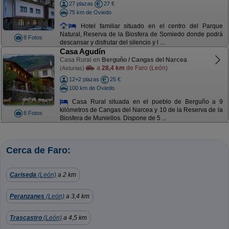
27 plazas
27 €
75 km de Oviedo
Hotel familiar situado en el centro del Parque
Natural, Reserva de la Biosfera de Somiedo donde podrá
8 Fotos
descansar y disfrutar del silencio y l ...
Casa Agudín
Casa Rural en
Berguño / Cangas del Narcea
a
28,4 km
de Faro (León)
(Asturias)
12+2 plazas
25 €
100 km de Oviedo
Casa Rural situada en el pueblo de Berguño a 9
kilómetros de Cangas del Narcea y 10 de la Reserva de la
8 Fotos
Biosfera de Muniellos. Dispone de 5 ...
Cerca de Faro:
Cariseda
(León)
a 2 km
Peranzanes
(León)
a 3,4 km
Trascastro
(León)
a 4,5 km