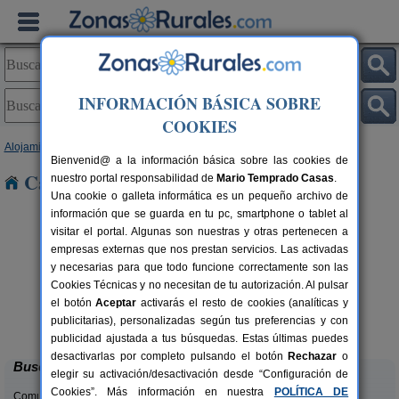
INFORMACIÓN BÁSICA SOBRE
COOKIES
Alojamientos
>
Castilla y León
>
León
> Faro
Bienvenid@ a la información básica sobre las cookies de
Casas Rurales cerca de Faro
nuestro portal responsabilidad de
Mario Temprado Casas
.
Una cookie o galleta informática es un pequeño archivo de
información que se guarda en tu pc, smartphone o tablet al
visitar el portal. Algunas son nuestras y otras pertenecen a
empresas externas que nos prestan servicios. Las activadas
y necesarias para que todo funcione correctamente son las
Cookies Técnicas y no necesitan de tu autorización. Al pulsar
el botón
Aceptar
activarás el resto de cookies (analíticas y
Complejo Rural Aguas Frías
rs.
8+1 pers.
publicitarias), personalizadas según tus preferencias y con
 €
27 €
La Omañuela (León)
desde
publicidad ajustada a tus búsquedas. Estas últimas puedes
desactivarlas por completo pulsando el botón
Rechazar
o
Buscar
elegir su activación/desactivación desde “Configuración de
Cookies”. Más información en nuestra
POLÍTICA DE
Comunidades: