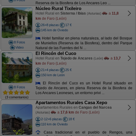
8 Fotos
Reserva de la Biosfera de Los Ancares Leo ...
Núcleo Rural Tixileiro
Hotel Rural en
Sisterna / Ibias
a
11,8
(Asturias)
km
de Faro (León)
26+8 plazas
17 €
145 km de Oviedo
Hotel familiar en plena naturaleza, al lado del Bosque
8 Fotos
de Muniellos (Reserva de la Biosfera), dentro del Parque
Video
Natural de las Fuentes del N ...
El Rincón del Cuco
Hotel Rural en
Tejedo de Ancares
a
13,7
(León)
km
de Faro (León)
21+4 plazas
25 €
150 km de León
El Rincón del Cuco es un Hotel Rural situado en
8 Fotos
Tejedo de Ancares, en plena Reserva de la Biosfera de
Los Ancares Leoneses, un entorno privi ...
(3 comentarios)
Apartamentos Rurales Casa Xepo
Apartamentos Rurales en
Cangas del Narcea
a
17,6 km
de Faro (León)
(Asturias)
2-12+6 plazas
18 €
110 km de Oviedo
Casa tradicional en el pueblo de Rengos, una