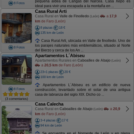
pequeña aldea de Cangas del Narcea. Casa Xepo es
8 Fotos
ideal para vivir una escapada a la montaña en ...
Casa Rural Arti
Casa Rural en
Valle de Finolledo
a
17,9
(León)
km
de Faro (León)
8 plazas
18 €
135 km de León
Casa Rural Arti, ubicada en Valle de finolledo. Uno de
los parajes naturales más emblemáticos, situado al Norte
8 Fotos
del Bierzo y cerca de los An ...
Apartamentos L´Abiseu
Apartamentos Rurales en
Caboalles de Abajo
(León)
a
20,5 km
de Faro (León)
23+1 plazas
20 €
100 km de León
Apartamentos L´Abiseu es un edificio de nueva
8 Fotos
construcción, levantado sobre el solar de una antigua
casa de labranza del siglo XIX. Dicho co ...
(3 comentarios)
Casa Calecha
Casa Rural en
Caboalles de Abajo
a
20,9
(León)
km
de Faro (León)
3-4 plazas
17 €
94 km de León
Se encuentra en el Noroeste de León y en plena