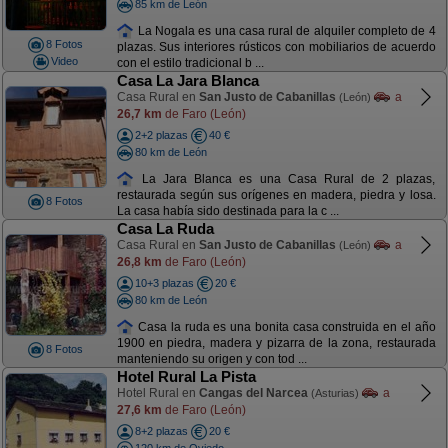
85 km de León
La Nogala es una casa rural de alquiler completo de 4
8 Fotos
plazas. Sus interiores rústicos con mobiliarios de acuerdo
Video
con el estilo tradicional b ...
Casa La Jara Blanca
Casa Rural en
San Justo de Cabanillas
a
(León)
26,7 km
de Faro (León)
2+2 plazas
40 €
80 km de León
La Jara Blanca es una Casa Rural de 2 plazas,
restaurada según sus orígenes en madera, piedra y losa.
8 Fotos
La casa había sido destinada para la c ...
Casa La Ruda
Casa Rural en
San Justo de Cabanillas
a
(León)
26,8 km
de Faro (León)
10+3 plazas
20 €
80 km de León
Casa la ruda es una bonita casa construida en el año
1900 en piedra, madera y pizarra de la zona, restaurada
8 Fotos
manteniendo su origen y con tod ...
Hotel Rural La Pista
Hotel Rural en
Cangas del Narcea
a
(Asturias)
27,6 km
de Faro (León)
8+2 plazas
20 €
120 km de Oviedo