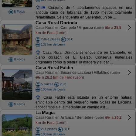
Conjunto de 4 apartamentos situados en una
6 Fotos
antigua casa de labranza de 1835 metros totalmente
rehabilitada. Se encuentra en Salientes, un pe ...
Casa Rural Dorinda
Casa Rural en
Campelo / Arganza
a
25,5
(León)
km
de Faro (León)
2-8+1 plazas
30 €
132 km de León
Casa Rural Dorinda se encuentra en Campelo, en
pleno corazón de El Bierzo. Conserva materiales
8 Fotos
originales como la piedra, la madera y el bar ...
Casa Rural Faldin
Casa Rural en
Sosas de Laciana / Villablino
(León)
a
26,2 km
de Faro (León)
5 plazas
20 €
100 km de León
Casa Faldín está situada en un entorno natural
envidiable dentro del pequeño valle Sosas de Laciana,
8 Fotos
accedemos a ella mediante un camino asf ...
La Magia
Casa Rural en
Arlanza / Bembibre
a
26,2
(León)
km
de Faro (León)
2+1 plazas
30 €
100 km de León