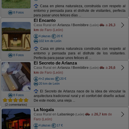
Casa en plena naturaleza, construida con respeto al
entorno y pensada para el disfrute de visitantes, perfecta
8 Fotos
para pasar unos felices días ...
El Encanto
Casa Rural en
Arlanza / Bembibre
a
26,3
(León)
km
de Faro (León)
4 plazas
20 €
102 km de León
Casa en plena naturaleza construida con respeto al
entorno y pensada para el disfrute de los visitantes.
8 Fotos
Perfecta para pasar unos felices dí ...
El Secreto de Arlanza
Casa Rural en
Arlanza / Bembibre
a
26,6
(León)
km
de Faro (León)
4+2 plazas
20 €
20 km de León
El Secreto de Arlanza nace de la idea de vincular la
8 Fotos
arquitectura tradicional rural y el confort del diseño actual.
De este modo, una vieja ...
(2 comentarios)
La Nogala
Casa Rural en
Labaniego
a
26,7 km
de
(León)
Faro (León)
4 plazas
17 €