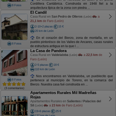
Cordillera Cantábrica. Construida en 1948 fiel a la
8 Fotos
arquitectura típica de la zona con piedra ...
El Candil
Casa Rural en
San Pedro de Olleros
a
(León)
21,1 km
de Faro (León)
2-10+2 plazas
15 €
20 km de León
En el corazón del Bierzo, zona de montaña, en un
pueblo pintorésco de los Valles de Ancares, casas rurales
8 Fotos
de estructura antigua en la que l ...
La Casa de Pandora
Casa Rural en
Valdelaloba
a
22,5 km
de
(León)
Faro (León)
2-5 plazas
18 €
110 km de León
Nos encontramos en Valdelaloba, un pueblecito que
8 Fotos
pertenece al municipio de Toreno, en la comarca del
Bierzo. Nuestra casa fué construida en ...
(3 comentarios)
Apartamentos Rurales Mil Madreñas
Rojas
Apartamentos Rurales en
Salientes / Palacios del
Sil
a
23 km
de Faro (León)
(León)
19+6 plazas
25 €
137 km de León