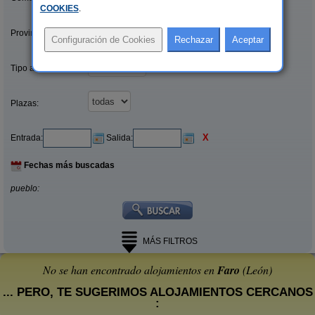
COOKIES
.
Provincias/Islas:
Tipo alquiler:
Plazas:
X
Entrada:
Salida:
Fechas más buscadas
pueblo:
MÁS FILTROS
No se han encontrado alojamientos en
Faro
(León)
... PERO, TE SUGERIMOS ALOJAMIENTOS CERCANOS
: