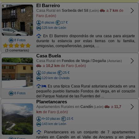
El Barreiro
Casa Rural en
Sorbeda del Sil
a
7 km
de
(León)
Faro (León)
6 plazas
17 €
125 km de León
En El Barreiro dispondrás de una casa para alojarte
8 Fotos
durante tu estancia por estas tierras con tu familia,
amigos/as, compañeros/as, pareja, ...
(3 comentarios)
Casa Buela
Casa Rural en
Fondos de Vega / Degaña
(Asturias)
a
10,2 km
de Faro (León)
10 plazas
25 €
120 km de Oviedo
Es una típica Casa Rural asturiana ubicada en una
pequeño pueblo llamado Fondos de Vega, en el corazón
8 Fotos
del Parque Natural de las Fuentes del ...
Planetancares
Apartamentos Rurales en
Candín
a
11,7
(León)
km
de Faro (León)
4+10 plazas
15 €
143 km de León
Planetancares es un conjunto de 7 apartamentos
rurales en Candín en el Valle de Ancares y en plena