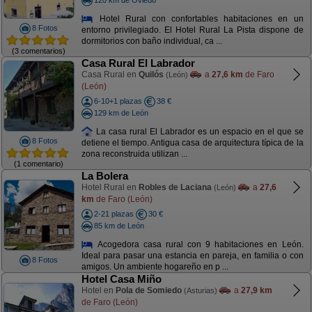
Hotel Rural con confortables habitaciones en un
8 Fotos
entorno privilegiado. El Hotel Rural La Pista dispone de
dormitorios con baño individual, ca ...
(3 comentarios)
Casa Rural El Labrador
Casa Rural en
Quilós
a
27,6 km
de Faro
(León)
(León)
6-10+1 plazas
38 €
129 km de León
La casa rural El Labrador es un espacio en el que se
8 Fotos
detiene el tiempo. Antigua casa de arquitectura típica de la
zona reconstruida utilizan ...
(1 comentario)
La Bolera
Hotel Rural en
Robles de Laciana
a
27,6
(León)
km
de Faro (León)
2-21 plazas
30 €
85 km de León
Acogedora casa rural con 9 habitaciones en León.
Ideal para pasar una estancia en pareja, en familia o con
8 Fotos
amigos. Un ambiente hogareño en p ...
Hotel Casa Miño
Hotel en
Pola de Somiedo
a
27,9 km
(Asturias)
de Faro (León)