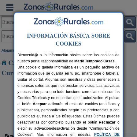
INFORMACIÓN BÁSICA SOBRE
COOKIES
Alojamientos
>
Castilla y León
>
León
> La Vecilla de Curueño
Bienvenid@ a la información básica sobre las cookies de
Casas Rurales cerca de La Vecilla de
nuestro portal responsabilidad de
Mario Temprado Casas
.
Una cookie o galleta informática es un pequeño archivo de
Curueño
información que se guarda en tu pc, smartphone o tablet al
visitar el portal. Algunas son nuestras y otras pertenecen a
empresas externas que nos prestan servicios. Las activadas
y necesarias para que todo funcione correctamente son las
Cookies Técnicas y no necesitan de tu autorización. Al pulsar
el botón
Aceptar
activarás el resto de cookies (analíticas y
publicitarias), personalizadas según tus preferencias y con
publicidad ajustada a tus búsquedas. Estas últimas puedes
Complejo Rural Aguas Frías
rs.
8+1 pers.
 €
27 €
La Omañuela (León)
desde
desactivarlas por completo pulsando el botón
Rechazar
o
elegir su activación/desactivación desde “Configuración de
Cookies”. Más información en nuestra
POLÍTICA DE
Buscar