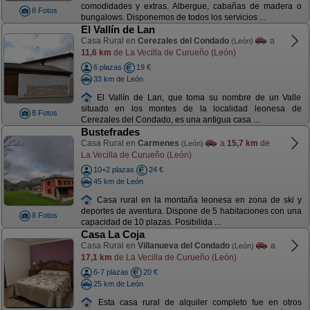
comodidades y extras. Albergue, cabañas de madera o
8 Fotos
bungalows. Disponemos de todos los servicios ...
El Vallín de Lan
Casa Rural en
Cerezales del Condado
a
(León)
11,6 km
de La Vecilla de Curueño (León)
6 plazas
19 €
33 km de León
El Vallín de Lan, que toma su nombre de un Valle
situado en los montes de la localidad leonesa de
8 Fotos
Cerezales del Condado, es una antigua casa ...
Bustefrades
Casa Rural en
Carmenes
a
15,7 km
de
(León)
La Vecilla de Curueño (León)
10+2 plazas
24 €
45 km de León
Casa rural en la montaña leonesa en zona de ski y
deportes de aventura. Dispone de 5 habitaciones con una
8 Fotos
capacidad de 10 plazas. Posibilida ...
Casa La Coja
Casa Rural en
Villanueva del Condado
a
(León)
17,1 km
de La Vecilla de Curueño (León)
6-7 plazas
20 €
25 km de León
Esta casa rural de alquiler completo fue en otros