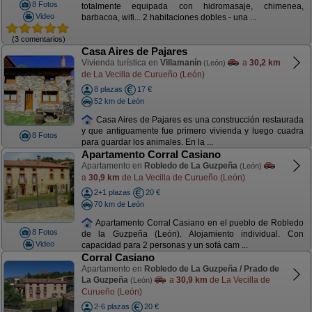
8 Fotos
totalmente equipada con hidromasaje, chimenea,
Video
barbacoa, wifi... 2 habitaciones dobles - una ...
(3 comentarios)
Casa Aires de Pajares
Vivienda turística en
Villamanín
a
30,2 km
(León)
de La Vecilla de Curueño (León)
8 plazas
17 €
52 km de León
Casa Aires de Pajares es una construcción restaurada
y que antiguamente fue primero vivienda y luego cuadra
8 Fotos
para guardar los animales. En la ...
Apartamento Corral Casiano
Apartamento en
Robledo de La Guzpeña
(León)
a
30,9 km
de La Vecilla de Curueño (León)
2+1 plazas
20 €
70 km de León
Apartamento Corral Casiano en el pueblo de Robledo
8 Fotos
de la Guzpeña (León). Alojamiento individual. Con
Video
capacidad para 2 personas y un sofá cam ...
Corral Casiano
Apartamento en
Robledo de La Guzpeña / Prado de
La Guzpeña
a
30,9 km
de La Vecilla de
(León)
Curueño (León)
2-6 plazas
20 €