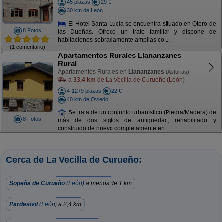
45 plazas
29 €
30 km de León
El Hotel Santa Lucía se encuentra situado en Otero de
8 Fotos
las Dueñas. Ofrece un trato familiar y dispone de
habitaciones sobradamente amplias co ...
(1 comentario)
Apartamentos Rurales Llananzanes
Rural
Apartamentos Rurales en
Llananzanes
(Asturias)
a
33,4 km
de La Vecilla de Curueño (León)
4-12+9 plazas
22 €
40 km de Oviedo
Se trata de un conjunto urbanístico (Piedra/Madera) de
8 Fotos
más de dos siglos de antigüedad, rehabilitado y
construido de nuevo completamente en ...
Cerca de La Vecilla de Curueño:
Sopeña de Curueño
(León)
a menos de 1 km
Pardesivil
(León)
a 2,4 km