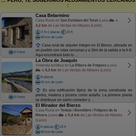
... PERO, TE SUGERIMOS ALOJAMIENTOS CERCANOS
:
Casa Belarmino
Casa Rural en
San Esteban del Toral
a
(León)
4,2 km
de Las Ventas de Albares (León)
2-5+1 plazas
20 €
90 km de León
Casa rural de alquiler íntegro en El Bierzo, ubicada en
un pueblo con rutas cercanas y a 2km de la salida a la A-6.
8 Fotos
Aquí encontrará todo lo ...
La Obra de Joaquín
Vivienda turística en
La Ribera de Folgoso
(León)
a
4,3 km
de Las Ventas de Albares (León)
8 plazas
91 km de León
Es una edificación típica de la zona construida en
piedra, madera y pizarra como antaño. La primera planta
8 Fotos
se distribuye en salón-comedor y ...
El Mirador del Bierzo
Casa Rural en
Tedejo / Bembibre / Folgoso de la
Rivera
a
5,4 km
de Las Ventas de Albares
(León)
(León)
6 plazas
25 €
90 km de León