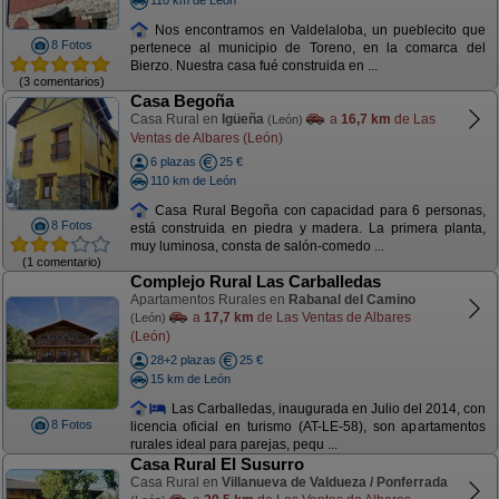
Nos encontramos en Valdelaloba, un pueblecito que
8 Fotos
pertenece al municipio de Toreno, en la comarca del
Bierzo. Nuestra casa fué construida en ...
(3 comentarios)
Casa Begoña
Casa Rural en
Igüeña
a
16,7 km
de Las
(León)
Ventas de Albares (León)
6 plazas
25 €
110 km de León
Casa Rural Begoña con capacidad para 6 personas,
8 Fotos
está construida en piedra y madera. La primera planta,
muy luminosa, consta de salón-comedo ...
(1 comentario)
Complejo Rural Las Carballedas
Apartamentos Rurales en
Rabanal del Camino
a
17,7 km
de Las Ventas de Albares
(León)
(León)
28+2 plazas
25 €
15 km de León
Las Carballedas, inaugurada en Julio del 2014, con
8 Fotos
licencia oficial en turismo (AT-LE-58), son apartamentos
rurales ideal para parejas, pequ ...
Casa Rural El Susurro
Casa Rural en
Villanueva de Valdueza / Ponferrada