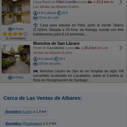
Casa Rural en
Filiel / Lucillo
a
25,9 km
de
(León)
Las Ventas de Albares (León)
4-8+1 plazas
23 €
70 km de León
Casa para alquilar en Filiel, junto al monte Teleno
8 Fotos
(2.183m). Situada a 25 Kms. de Astorga, cuenta con tres
habitaciones para 8-10 personas, ...
(1 comentario)
Moncloa de San Lázaro
Hotel en
Cacabelos
a
26,4 km
de Las
(León)
Ventas de Albares (León)
8+5 plazas
38 €
120 km de León
Moncloa Lázaro de San es un hospital de siglo XIII
convertido localizado en Cacabelos, sobre el Camino la
8 Fotos
Ruta de Peregrinación de Santiago. ...
Cerca de Las Ventas de Albares:
Bembibre
(León)
a 1,9 km
Bembibre
(Pontevedra)
a 2,4 km