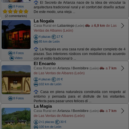
El Secreto de Arlanza nace de la idea de vincular la
8 Fotos
arquitectura tradicional rural y el confort del diseño actual.
De este modo, una vieja ...
(2 comentarios)
La Nogala
Casa Rural en
Labaniego
a
6,9 km
de Las
(León)
Ventas de Albares (León)
4 plazas
17 €
85 km de León
La Nogala es una casa rural de alquiler completo de 4
8 Fotos
plazas. Sus interiores rústicos con mobiliarios de acuerdo
Video
con el estilo tradicional b ...
El Encanto
Casa Rural en
Arlanza / Bembibre
a
7 km
(León)
de Las Ventas de Albares (León)
4 plazas
20 €
102 km de León
Casa en plena naturaleza construida con respeto al
entorno y pensada para el disfrute de los visitantes.
8 Fotos
Perfecta para pasar unos felices dí ...
La Magia
Casa Rural en
Arlanza / Bembibre
a
7 km
(León)
de Las Ventas de Albares (León)
2+1 plazas
30 €
100 km de León