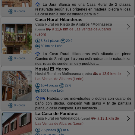
La Jara Blanca es una Casa Rural de 2 plazas,
restaurada según sus orígenes en madera, piedra y losa.
8 Fotos
La casa había sido destinada para la c ...
Casa Rural Hilanderas
Casa Rural en
Riego de Ambrós / Molinaseca
a
11,6 km
de Las Ventas de Albares
(León)
(León)
3-8+1 plazas
20 €
60 km de León
La Casa Rural Hilanderas está situada en pleno
8 Fotos
Camino de Santiago. La zona está rodeada de naturaleza,
rios, rutas de senderismos y pueblos ...
Hostal El Horno
Hostal Rural en
Molinaseca
a
12,9 km
de
(León)
Las Ventas de Albares (León)
16+4 plazas
22 €
100 km de León
Habitaciones individuales o dobles con cuarto de
baño con ducha, conexión wifi gratis y tv de pantalla
8 Fotos
plana, o casa completa. Las habitacio ...
La Casa de Pandora
Casa Rural en
Valdelaloba
a
13,1 km
de
(León)
Las Ventas de Albares (León)
2-5 plazas
18 €
110 km de León