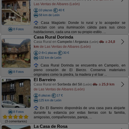
Las Ventas de Albares (León)
10 plazas
40 €
58 km de León
Casa Magüeto: Donde lo rural y lo acogedor se
mezclan con una iluminación cálida para sus cinco
8 Fotos
habitaciones, cada una con su propio estilo. ...
Casa Rural Dorinda
Casa Rural en
Campelo / Arganza
a
24,8
(León)
km
de Las Ventas de Albares (León)
2-8+1 plazas
30 €
132 km de León
Casa Rural Dorinda se encuentra en Campelo, en
pleno corazón de El Bierzo. Conserva materiales
8 Fotos
originales como la piedra, la madera y el bar ...
El Barreiro
Casa Rural en
Sorbeda del Sil
a
25,9 km
(León)
de Las Ventas de Albares (León)
6 plazas
17 €
125 km de León
En El Barreiro dispondrás de una casa para alojarte
8 Fotos
durante tu estancia por estas tierras con tu familia,
amigos/as, compañeros/as, pareja, ...
(3 comentarios)
La Casa de Rosa