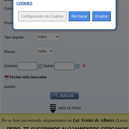
COOKIES
.
Comunidades:
Provincias/Islas:
Tipo alquiler:
Plazas:
X
Entrada:
Salida:
Fechas más buscadas
pueblo:
MÁS FILTROS
No se han encontrado alojamientos en
Las Ventas de Albares
(León)