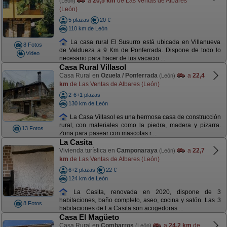
a
20,5 km
de Las Ventas de Albares
(León)
(León)
5 plazas
20 €
110 km de León
La casa rural El Susurro está ubicada en Villanueva
8 Fotos
de Valdueza a 9 Km de Ponferrada. Dispone de todo lo
Video
necesario para hacer de tus vacacio ...
Casa Rural Villasol
Casa Rural en
Ozuela / Ponferrada
a
22,4
(León)
km
de Las Ventas de Albares (León)
2-6+1 plazas
130 km de León
La Casa Villasol es una hermosa casa de construcción
rural, con materiales como la piedra, madera y pizarra.
13 Fotos
Zona para pasear con mascotas r ...
La Casita
Vivienda turística en
Camponaraya
a
22,7
(León)
km
de Las Ventas de Albares (León)
6+2 plazas
22 €
124 km de León
La Casita, renovada en 2020, dispone de 3
habitaciones, baño completo, aseo, cocina y salón. Las 3
8 Fotos
habitaciones de La Casita son acogedoras ...
Casa El Magüeto
Casa Rural en
Combarros
a
24,2 km
de
(León)