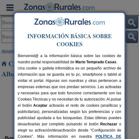
INFORMACIÓN BÁSICA SOBRE
COOKIES
Alojamientos
>
Castilla y León
>
León
> Las Ventas de Albares
Bienvenid@ a la información básica sobre las cookies de
Casas Rurales cerca de Las Ventas de
nuestro portal responsabilidad de
Mario Temprado Casas
.
Una cookie o galleta informática es un pequeño archivo de
Albares
información que se guarda en tu pc, smartphone o tablet al
visitar el portal. Algunas son nuestras y otras pertenecen a
empresas externas que nos prestan servicios. Las activadas
y necesarias para que todo funcione correctamente son las
Cookies Técnicas y no necesitan de tu autorización. Al pulsar
el botón
Aceptar
activarás el resto de cookies (analíticas y
publicitarias), personalizadas según tus preferencias y con
publicidad ajustada a tus búsquedas. Estas últimas puedes
Complejo Rural Aguas Frías
rs.
8+1 pers.
 €
27 €
La Omañuela (León)
desde
desactivarlas por completo pulsando el botón
Rechazar
o
elegir su activación/desactivación desde “Configuración de
Cookies”. Más información en nuestra
POLÍTICA DE
Buscar