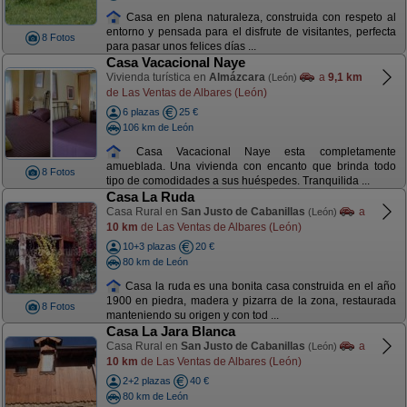
Casa en plena naturaleza, construida con respeto al
entorno y pensada para el disfrute de visitantes, perfecta
8 Fotos
para pasar unos felices días ...
Casa Vacacional Naye
Vivienda turística en
Almázcara
a
9,1 km
(León)
de Las Ventas de Albares (León)
6 plazas
25 €
106 km de León
Casa Vacacional Naye esta completamente
amueblada. Una vivienda con encanto que brinda todo
8 Fotos
tipo de comodidades a sus huéspedes. Tranquilida ...
Casa La Ruda
Casa Rural en
San Justo de Cabanillas
a
(León)
10 km
de Las Ventas de Albares (León)
10+3 plazas
20 €
80 km de León
Casa la ruda es una bonita casa construida en el año
1900 en piedra, madera y pizarra de la zona, restaurada
8 Fotos
manteniendo su origen y con tod ...
Casa La Jara Blanca
Casa Rural en
San Justo de Cabanillas
a
(León)
10 km
de Las Ventas de Albares (León)
2+2 plazas
40 €
80 km de León