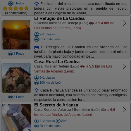
8 Fotos
El mirador del bierzo es una casa rural situada en una
ladera con vistas preciosas en el pueblo de Tedejo,
(3 comentarios)
pedanía de Folgoso de la Rivera, ...
El Refugio de La Candea
Vivienda turística en
Tedejo
a
5,4 km
de
(León)
Las Ventas de Albares (León)
2+1 plazas
81 km de León
El Refugio de La Candea es una vivienda de uso
turístico de planta baja y jardín privado, todo en el mismo
8 Fotos
nivel, para mayor comodidad en pe ...
Casa Rural La Candea
Casa Rural en
Tedejo
a
5,5 km
de Las
(León)
Ventas de Albares (León)
6+1 plazas
100 km de León
Casa Rural La Candea es un antigüo pajar reformado
de forma artesanal, con materiales naturales y ecológicos,
8 Fotos
respetando la construcción tra ...
El Secreto de Arlanza
Casa Rural en
Arlanza / Bembibre
a
6,6
(León)
km
de Las Ventas de Albares (León)
4+2 plazas
20 €
20 km de León