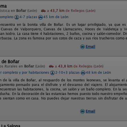
oma
ística en
Boñar
(León)
a
43,7 km
de Reliegos (León)
completo
4-7 plazas
45 km de León
ncuentra en la bonita villa de Boñar. Es un lugar priviligiado, ya que 
: Cuevas de Valporquero, Cuevas de Llamazares, Hoces de Valdeteja y V
San Isidro. La casa tiene 4 habitaciones, 2 baños, cocina y salón-comedor. 
arbacoa. La zona es famosa por sus cotos de caza y sus ríos trucheros como e
Email
 de Boñar
os Rurales en
Boñar
(León)
a
43,8 km
de Reliegos (León)
er completo y por habitaciones
2-10+3 plazas
48 km de León
n de la villa de Boñar, al resguardo de los montes leoneses, se levanta el 
jamiento pensado para el disfrute y el descanso del viajero. El alojamient
ncuentran las habitaciones, la cocina, un salón y un baño completo. En la s
ducha. En la decoración de las estancias hemos puesto todo nuestro empeño
 sientan como en casa. No puedes dejar nuestras tierras sin disfrutar de
Email
 La Salona