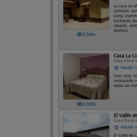
La casa se o
comedor con 
cama matrimo
barbacoa da 
césped, árb
granero.
8 Fotos
Casa La C
Casa Rural 
Alquiler 
Esta casa r
restaurada r
todas las co
6 Fotos
El Vallín d
Casa Rural 
Alquiler 
El Vallín de