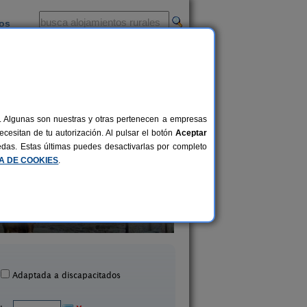
ios
-
al. Algunas son nuestras y otras pertenecen a empresas
cesitan de tu autorización. Al pulsar el botón
Aceptar
uedas. Estas últimas puedes desactivarlas por completo
CA DE COOKIES
.
La Casa de Murias
La Ponteja
4-8+2 pers.
23 €
Astorga (León)
Fresno de La Valduerna
desde
Adaptada a discapacitados