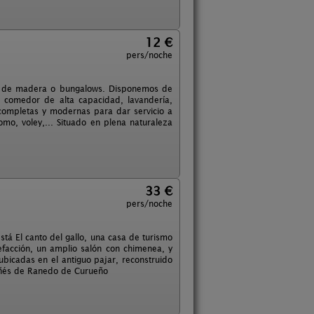
12 €
pers/noche
as de madera o bungalows. Disponemos de
l, comedor de alta capacidad, lavandería,
s completas y modernas para dar servicio a
omo, voley,... Situado en plena naturaleza
33 €
pers/noche
stá El canto del gallo, una casa de turismo
efacción, un amplio salón con chimenea, y
bicadas en el antiguo pajar, reconstruido
tañés de Ranedo de Curueño