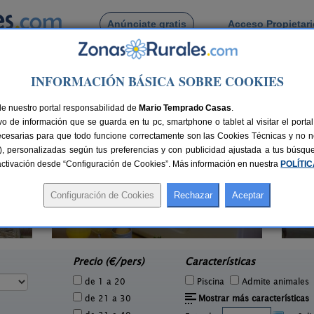
Anúnciate gratis
Acceso Propietar
Busca por pueblo
INFORMACIÓN BÁSICA SOBRE COOKIES
gos
de Reliegos
de nuestro portal responsabilidad de
Mario Temprado Casas
.
o de información que se guarda en tu pc, smartphone o tablet al visitar el port
ecesarias para que todo funcione correctamente son las Cookies Técnicas y no ne
rias), personalizadas según tus preferencias y con publicidad ajustada a tus búsq
sactivación desde “Configuración de Cookies”. Más información en nuestra
POLÍTI
CTR El Holandés Errante
1 pers.
14 pers.
27 €
25 €
Murias de Paredes (León)
e
desde
Precio (€/pers)
Características
de 1 a 20
Piscina
Admite animales
de 21 a 30
Mostrar más características