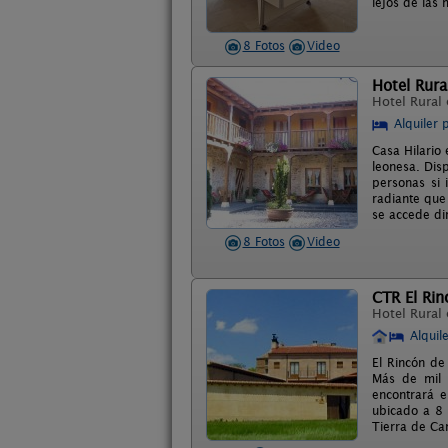
lejos de las 
8 Fotos
Video
Hotel Rura
Hotel Rural
Alquiler 
Casa Hilario 
leonesa. Dis
personas si 
radiante que
se accede di
8 Fotos
Video
CTR El Rin
Hotel Rural
Alquil
El Rincón de
Más de mil 
encontrará 
ubicado a 8 
Tierra de C