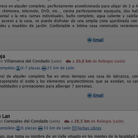
frece en alquiler completo, perfectamente acondicionada para alojar de 2 a 4
chimenea, televisión, DVD, etc.., cocina perfectamente equipada, dos habi
nial y la otra camas individuales, baño completo, agua caliente y calefa
acceso a la casa, se puede disfrutar de una amplia zona ajardinada con 
oles y muebles de jardín. Confortable e íntima casa construida reciente
Email
oja
en
Villanueva del Condado
(León)
a
20,6 km
de Reliegos (León)
completo
6-7 plazas
25 km de León
ural de alquiler completo fue en otros tiempos una casa de labranza, c
espetando el estilo y los elementos arquitectónicos que ya existían, su c
modidades y prestaciones para albergar 7 personas.
Email
e Lan
en
Cerezales del Condado
(León)
a
26,5 km
de Reliegos (León)
completo
6 plazas
33 km de León
Fechas Libres
 Lan, que toma su nombre de un Valle situado en los montes de la localidad