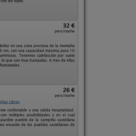
con los tuyos.
32 €
pers/noche
de Boñar en una zona preciosa de la montaña
90 cm, con una capacidad máxima para 10
 luminosas. Tenemos calefacción por suelo
lo que son muy tranquilas. A tres de ellas
funcionales.
26 €
)
pers/noche
chas Libres
nte confortable y una cálida hospitalidad.
on múltiples posibilidades y en el cual
pacible pueblo de la campiña castellana
ico encanto de los pueblos castellanos de