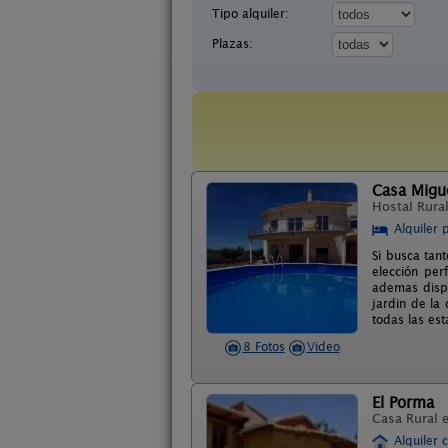
Tipo alquiler:
Plazas:
Casa Migue
Hostal Rura
Alquiler 
Si busca tant
elección per
ademas dispo
jardin de la
todas las est
8 Fotos
Video
El Porma
Casa Rural 
Alquiler 