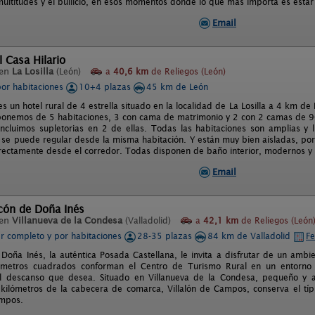
multitudes y el bullicio, en esos momentos donde lo que más importa es estar 
Email
l Casa Hilario
 en
La Losilla
(León)
a
40,6 km
de Reliegos (León)
por habitaciones
10+4 plazas
45 km de León
es un hotel rural de 4 estrella situado en la localidad de La Losilla a 4 km 
ponemos de 5 habitaciones, 3 con cama de matrimonio y 2 con 2 camas de 
incluimos supletorias en 2 de ellas. Todas las habitaciones son amplias y
 se puede regular desde la misma habitación. Y están muy bien aisladas, por 
rectamente desde el corredor. Todas disponen de baño interior, modernos y 
Email
cón de Doña Inés
 en
Villanueva de la Condesa
(Valladolid)
a
42,1 km
de Reliegos (León
er completo y por habitaciones
28-35 plazas
84 km de Valladolid
Fe
 Doña Inés, la auténtica Posada Castellana, le invita a disfrutar de un ambie
metros cuadrados conforman el Centro de Turismo Rural en un entorno c
el descanso que desea. Situado en Villanueva de la Condesa, pequeño y a
kilómetros de la cabecera de comarca, Villalón de Campos, conserva el típ
ampos.