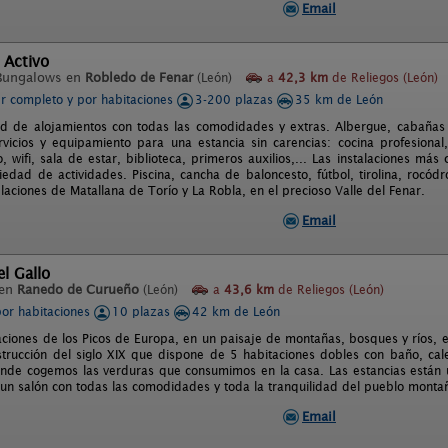
Email
 Activo
Bungalows en
Robledo de Fenar
(León)
a
42,3 km
de Reliegos (León)
er completo y por habitaciones
3-200 plazas
35 km de León
ad de alojamientos con todas las comodidades y extras. Albergue, cabañ
rvicios y equipamiento para una estancia sin carencias: cocina profesiona
, wifi, sala de estar, biblioteca, primeros auxilios,... Las instalaciones má
iedad de actividades. Piscina, cancha de baloncesto, fútbol, tirolina, rocódr
laciones de Matallana de Torío y La Robla, en el precioso Valle del Fenar.
Email
el Gallo
 en
Ranedo de Curueño
(León)
a
43,6 km
de Reliegos (León)
por habitaciones
10 plazas
42 km de León
aciones de los Picos de Europa, en un paisaje de montañas, bosques y ríos, e
strucción del siglo XIX que dispone de 5 habitaciones dobles con baño, cal
nde cogemos las verduras que consumimos en la casa. Las estancias están u
 un salón con todas las comodidades y toda la tranquilidad del pueblo mon
Email