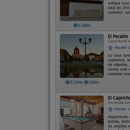
antigua casa
total de 250
comedor, sal
8 Fotos
El Peralón
Casa Rural 
Alquiler 
La casa cons
supletoria, 
de algodón, 
cocina está
comedor tenem
8 Fotos
Video
El Caprich
Vivienda tur
Alquiler 
Alojamiento 
familia, dis
de amplios e