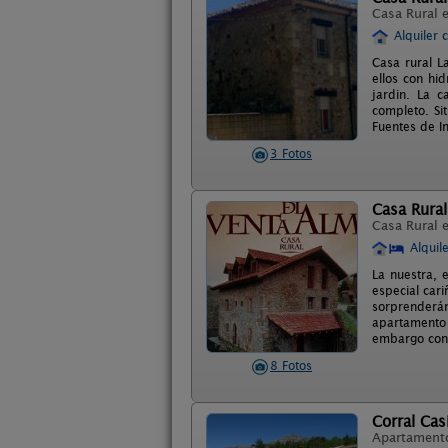
Casa Rural 
Alquiler 
Casa rural L
ellos con hi
jardin. La c
completo. Si
Fuentes de I
3 Fotos
Casa Rural
Casa Rural 
Alquil
La nuestra, 
especial car
sorprenderán
apartamento 
embargo con l
8 Fotos
Corral Cas
Apartament