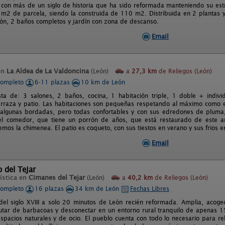
 con más de un siglo de historia que ha sido reformada manteniendo su estru
 m2 de parcela, siendo la construida de 110 m2. Distribuida en 2 plantas y
ón, 2 baños completos y jardín con zona de descanso.
Email
en
La Aldea de La Valdoncina
(León)
a
27,3 km
de Reliegos (León)
completo
6-11 plazas
10 km de León
ta de: 3 salones, 2 baños, cocina, 1 habitación triple, 1 doble + individ
terraza y patio. Las habitaciones son pequeñas respetando al máximo como 
algunas bordadas, pero todas confortables y con sus edredones de pluma, 
 el comedor, que tiene un porrón de años, que está restaurado de este a
os la chimenea. El patio es coqueto, con sus tiestos en verano y sus frios en
Email
o del Tejar
ística en
Cimanes del Tejar
(León)
a
40,2 km
de Reliegos (León)
completo
16 plazas
34 km de León
Fechas Libres
del siglo XVIII a solo 20 minutos de León recién reformada. Amplia, acoge
frutar de barbacoas y desconectar en un entorno rural tranquilo de apenas 
spacios naturales y de ocio. El pueblo cuenta con todo lo necesario para rela