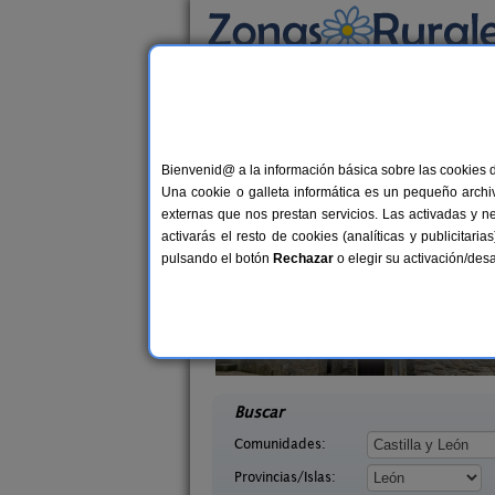
Busca por alojamiento
Alojamientos
>
Castilla y León
>
León
> Relie
Casas Rurales cerca 
Bienvenid@ a la información básica sobre las cookies 
Una cookie o galleta informática es un pequeño archiv
externas que nos prestan servicios. Las activadas y n
activarás el resto de cookies (analíticas y publicita
pulsando el botón
Rechazar
o elegir su activación/de
illasol
Complejo Rural Aguas Frías
2-6+1 pers.
8+
36 €
eón)
La Omañuela (León)
desde
desd
Buscar
Comunidades:
Provincias/Islas: