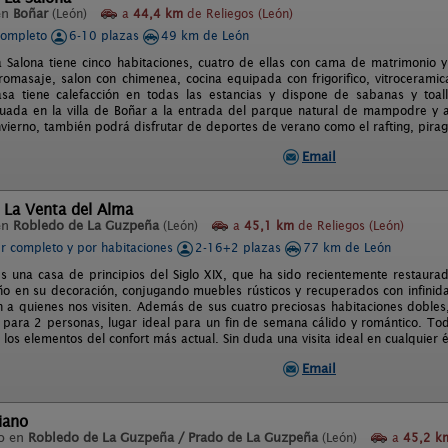
en
Boñar
(León)
a
44,4 km
de Reliegos (León)
completo
6-10 plazas
49 km de León
a Salona tiene cinco habitaciones, cuatro de ellas con cama de matrimonio 
dromasaje, salon con chimenea, cocina equipada con frigorifico, vitrocerami
asa tiene calefacción en todas las estancias y dispone de sabanas y toa
tuada en la villa de Boñar a la entrada del parque natural de mampodre y 
nvierno, también podrá disfrutar de deportes de verano como el rafting, pirag
Email
 La Venta del Alma
en
Robledo de La Guzpeña
(León)
a
45,1 km
de Reliegos (León)
er completo y por habitaciones
2-16+2 plazas
77 km de León
es una casa de principios del Siglo XIX, que ha sido recientemente restaur
iño en su decoración, conjugando muebles rústicos y recuperados con infinid
 a quienes nos visiten. Además de sus cuatro preciosas habitaciones dobles
para 2 personas, lugar ideal para un fin de semana cálido y romántico. Todo
os elementos del confort más actual. Sin duda una visita ideal en cualquier ép
Email
iano
o en
Robledo de La Guzpeña / Prado de La Guzpeña
(León)
a
45,2 k