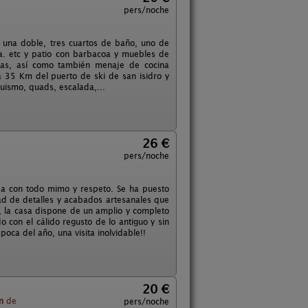
pers/noche
y una doble, tres cuartos de baño, uno de
ca. etc y patio con barbacoa y muebles de
llas, así como también menaje de cocina
a 35 Km del puerto de ski de san isidro y
uismo, quads, escalada,...
26 €
pers/noche
ada con todo mimo y respeto. Se ha puesto
ad de detalles y acabados artesanales que
, la casa dispone de un amplio y completo
 con el cálido regusto de lo antiguo y sin
oca del año, una visita inolvidable!!
20 €
m
de
pers/noche