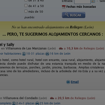
de 31 a 40
Entrada:
-
Sal
de 41 a 50
Fechas más buscadas
más de 50
pueblo:
No se han encontrado alojamientos en
Reliegos
(León)
... PERO, TE SUGERIMOS ALOJAMIENTOS CERCANOS :
l y Sally
l en
Villanueva de Las Manzanas
(León)
a
10,3 km
de Reliegos (León)
por habitaciones
10-31 plazas
16 km de León
o hotel, como hotel rural, hotel con encanto, casa rural, alojamiento, alojami
fecta donde puede disfrutar de una estancia tranquila en medio de la nat
nemos de terrazas, porches, jardin, piscina, barbacoa. Amplias cristaleras 
 casa sino de los alrededores, incluso de la arboleda del rio Esla y a su ve
ancias.
Email
en
Villanueva del Condado
(León)
a
20,5 km
de Reliegos (León)
completo
2-4+1 plazas
25 km de León