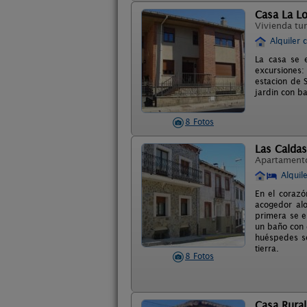
Casa La L
Vivienda tur
Alquiler 
La casa se e
excursiones
estacion de 
jardin con b
8 Fotos
Las Caldas
Apartament
Alquil
En el corazó
acogedor alo
primera se e
un baño con 
huéspedes se
tierra.
8 Fotos
Casa Rural