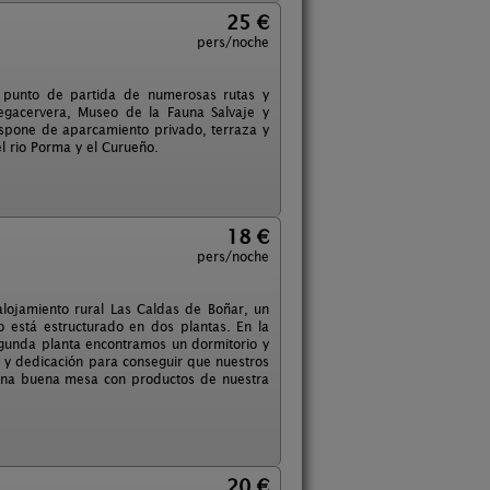
25 €
pers/noche
es punto de partida de numerosas rutas y
egacervera, Museo de la Fauna Salvaje y
Dispone de aparcamiento privado, terraza y
l rio Porma y el Curueño.
18 €
pers/noche
alojamiento rural Las Caldas de Boñar, un
o está estructurado en dos plantas. En la
egunda planta encontramos un dormitorio y
 y dedicación para conseguir que nuestros
 una buena mesa con productos de nuestra
20 €