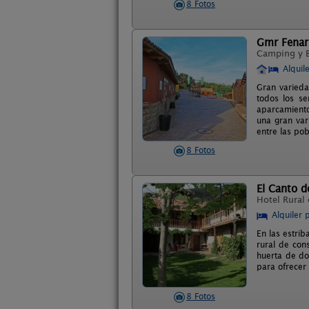
8 Fotos
Gmr Fenar
Camping y 
Alquil
Gran varied
todos los se
aparcamiento
una gran var
entre las pob
8 Fotos
El Canto d
Hotel Rural
Alquiler 
En las estrib
rural de con
huerta de do
para ofrecer
8 Fotos