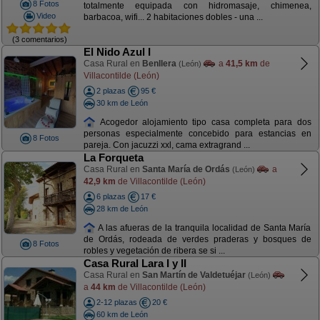
8 Fotos
totalmente equipada con hidromasaje, chimenea,
Video
barbacoa, wifi... 2 habitaciones dobles - una ...
(3 comentarios)
El Nido Azul I
Casa Rural en
Benllera
a
41,5 km
de
(León)
Villacontilde (León)
2 plazas
95 €
30 km de León
Acogedor alojamiento tipo casa completa para dos
personas especialmente concebido para estancias en
8 Fotos
pareja. Con jacuzzi xxl, cama extragrand ...
La Forqueta
Casa Rural en
Santa María de Ordás
a
(León)
42,9 km
de Villacontilde (León)
6 plazas
17 €
28 km de León
A las afueras de la tranquila localidad de Santa María
de Ordás, rodeada de verdes praderas y bosques de
8 Fotos
robles y vegetación de ribera se si ...
Casa Rural Lara I y II
Casa Rural en
San Martín de Valdetuéjar
(León)
a
44 km
de Villacontilde (León)
2-12 plazas
20 €
60 km de León