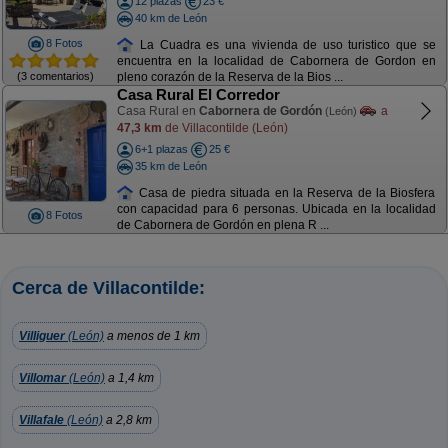
12 plazas
23 €
40 km de León
8 Fotos
La Cuadra es una vivienda de uso turistico que se
encuentra en la localidad de Cabornera de Gordon en
(3 comentarios)
pleno corazón de la Reserva de la Bios ...
Casa Rural El Corredor
Casa Rural en
Cabornera de Gordón
a
(León)
47,3 km
de Villacontilde (León)
6+1 plazas
25 €
35 km de León
Casa de piedra situada en la Reserva de la Biosfera
con capacidad para 6 personas. Ubicada en la localidad
8 Fotos
de Cabornera de Gordón en plena R ...
Cerca de Villacontilde:
Villiguer
(León)
a menos de 1 km
Villomar
(León)
a 1,4 km
Villafale
(León)
a 2,8 km