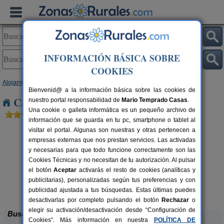
INFORMACIÓN BÁSICA SOBRE
COOKIES
Alojamientos
>
Castilla y León
>
León
> Villacontilde
Bienvenid@ a la información básica sobre las cookies de
Casas Rurales cerca de Villacontilde
nuestro portal responsabilidad de
Mario Temprado Casas
.
Una cookie o galleta informática es un pequeño archivo de
información que se guarda en tu pc, smartphone o tablet al
visitar el portal. Algunas son nuestras y otras pertenecen a
empresas externas que nos prestan servicios. Las activadas
y necesarias para que todo funcione correctamente son las
Cookies Técnicas y no necesitan de tu autorización. Al pulsar
el botón
Aceptar
activarás el resto de cookies (analíticas y
publicitarias), personalizadas según tus preferencias y con
Complejo Rural Aguas Frías
rs.
8+1 pers.
 €
27 €
publicidad ajustada a tus búsquedas. Estas últimas puedes
La Omañuela (León)
desde
desactivarlas por completo pulsando el botón
Rechazar
o
elegir su activación/desactivación desde “Configuración de
Buscar
Cookies”. Más información en nuestra
POLÍTICA DE