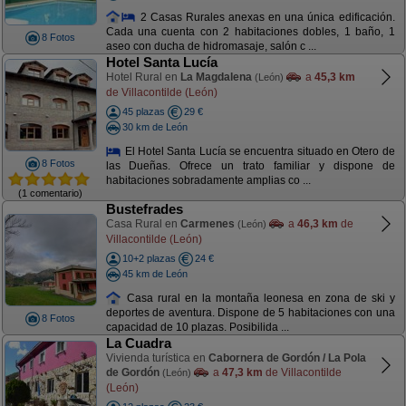
2 Casas Rurales anexas en una única edificación.
Cada una cuenta con 2 habitaciones dobles, 1 baño, 1
8 Fotos
aseo con ducha de hidromasaje, salón c ...
Hotel Santa Lucía
Hotel Rural en
La Magdalena
a
45,3 km
(León)
de Villacontilde (León)
45 plazas
29 €
30 km de León
El Hotel Santa Lucía se encuentra situado en Otero de
8 Fotos
las Dueñas. Ofrece un trato familiar y dispone de
habitaciones sobradamente amplias co ...
(1 comentario)
Bustefrades
Casa Rural en
Carmenes
a
46,3 km
de
(León)
Villacontilde (León)
10+2 plazas
24 €
45 km de León
Casa rural en la montaña leonesa en zona de ski y
deportes de aventura. Dispone de 5 habitaciones con una
8 Fotos
capacidad de 10 plazas. Posibilida ...
La Cuadra
Vivienda turística en
Cabornera de Gordón / La Pola
de Gordón
a
47,3 km
de Villacontilde
(León)
(León)