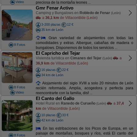
Video
preciosa de la montaña leones ...
Gmr Fenar Activo
Camping y Bungalows en
Robledo de Fenar
(León)
a
36,1 km
de Villacontilde (León)
3-200 plazas
12 €
35 km de León
Gran variedad de alojamientos con todas las
comodidades y extras. Albergue, cabañas de madera o
8 Fotos
bungalows. Disponemos de todos los servicios ...
El Capricho del Tejar
Vivienda turística en
Cimanes del Tejar
a
(León)
36,9 km
de Villacontilde (León)
16 plazas
22 €
34 km de León
Alojamiento del siglo XVIII a solo 20 minutos de León
8 Fotos
recién reformada. Amplia, acogedora y perfecta para
Video
reencontrarte con la familia, disf ...
El Canto del Gallo
Hotel Rural en
Ranedo de Curueño
a
37,4
(León)
km
de Villacontilde (León)
10 plazas
33 €
42 km de León
En las estribaciones de los Picos de Europa, en un
paisaje de montañas, bosques y ríos, está El canto del
8 Fotos