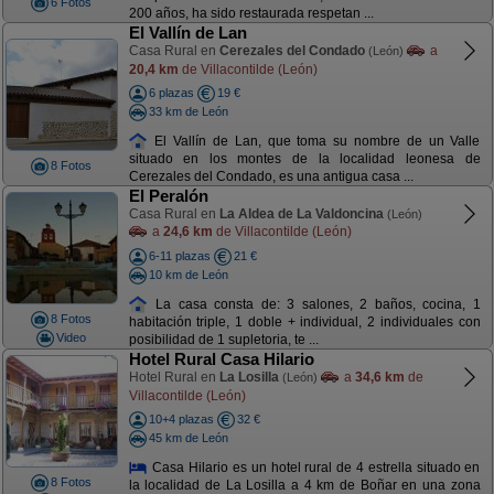
6 Fotos
200 años, ha sido restaurada respetan ...
El Vallín de Lan
Casa Rural en
Cerezales del Condado
a
(León)
20,4 km
de Villacontilde (León)
6 plazas
19 €
33 km de León
El Vallín de Lan, que toma su nombre de un Valle
situado en los montes de la localidad leonesa de
8 Fotos
Cerezales del Condado, es una antigua casa ...
El Peralón
Casa Rural en
La Aldea de La Valdoncina
(León)
a
24,6 km
de Villacontilde (León)
6-11 plazas
21 €
10 km de León
La casa consta de: 3 salones, 2 baños, cocina, 1
8 Fotos
habitación triple, 1 doble + individual, 2 individuales con
Video
posibilidad de 1 supletoria, te ...
Hotel Rural Casa Hilario
Hotel Rural en
La Losilla
a
34,6 km
de
(León)
Villacontilde (León)
10+4 plazas
32 €
45 km de León
Casa Hilario es un hotel rural de 4 estrella situado en
8 Fotos
la localidad de La Losilla a 4 km de Boñar en una zona