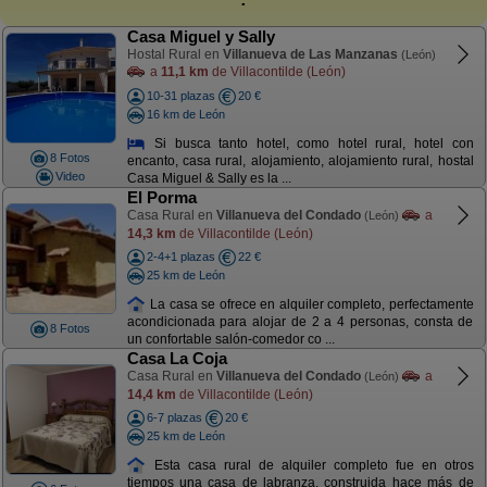
Casa Miguel y Sally
Hostal Rural en
Villanueva de Las Manzanas
(León)
a
11,1 km
de Villacontilde (León)
10-31 plazas
20 €
16 km de León
Si busca tanto hotel, como hotel rural, hotel con
8 Fotos
encanto, casa rural, alojamiento, alojamiento rural, hostal
Video
Casa Miguel & Sally es la ...
El Porma
Casa Rural en
Villanueva del Condado
a
(León)
14,3 km
de Villacontilde (León)
2-4+1 plazas
22 €
25 km de León
La casa se ofrece en alquiler completo, perfectamente
acondicionada para alojar de 2 a 4 personas, consta de
8 Fotos
un confortable salón-comedor co ...
Casa La Coja
Casa Rural en
Villanueva del Condado
a
(León)
14,4 km
de Villacontilde (León)
6-7 plazas
20 €
25 km de León
Esta casa rural de alquiler completo fue en otros
tiempos una casa de labranza, construida hace más de