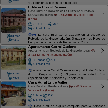
Video
4 a 6 personas, consta de 3 habitacio ...
Edificio Corral Casiano
Casa Rural en
Robledo de La Guzpeña / Prado de
La Guzpeña
a
41,2 km
de Villacontilde
(León)
(León)
2-9+1 plazas
20 €
70 km de León
La casa rural Corral Casiano en el pueblo de
8 Fotos
Robledo de la Guzpeña(León). Situada en los Picos de
Video
Europa. En la montaña de Peñacorada. Con c ...
Apartamento Corral Casiano
Apartamento en
Robledo de La Guzpeña
(León)
a
41,3 km
de Villacontilde (León)
2+1 plazas
20 €
70 km de León
Apartamento Corral Casiano en el pueblo de Robledo
8 Fotos
de la Guzpeña (León). Alojamiento individual. Con
Video
capacidad para 2 personas y un sofá cam ...
Casa Rural Entre Valles
Casa Rural en
Benllera
a
41,5 km
de
(León)
Villacontilde (León)
4 plazas
30 €
30 km de León
Casa rural de alquiler completo para 4 personas