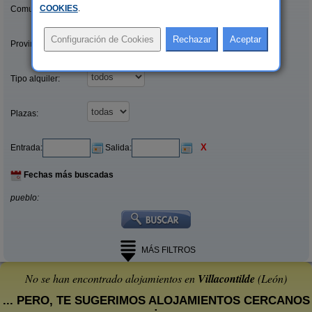
COOKIES
.
Comunidades:
Provincias/Islas:
Tipo alquiler:
Plazas:
X
Entrada:
Salida:
Fechas más buscadas
pueblo:
MÁS FILTROS
No se han encontrado alojamientos en
Villacontilde
(León)
... PERO, TE SUGERIMOS ALOJAMIENTOS CERCANOS
: