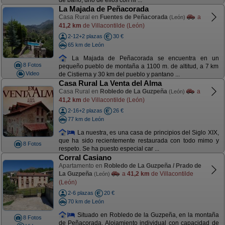
de baño, uno de ellos con hi ...
La Majada de Peñacorada
Casa Rural en
Fuentes de Peñacorada
a
(León)
41,2 km
de Villacontilde (León)
2-12+2 plazas
30 €
65 km de León
La Majada de Peñacorada se encuentra en un
8 Fotos
pequeño pueblo de montaña a 1100 m. de altitud, a 7 km
Video
de Cistierna y 30 km del pueblo y pantano ...
Casa Rural La Venta del Alma
Casa Rural en
Robledo de La Guzpeña
a
(León)
41,2 km
de Villacontilde (León)
2-16+2 plazas
26 €
77 km de León
La nuestra, es una casa de principios del Siglo XIX,
que ha sido recientemente restaurada con todo mimo y
8 Fotos
respeto. Se ha puesto especial car ...
Corral Casiano
Apartamento en
Robledo de La Guzpeña / Prado de
La Guzpeña
a
41,2 km
de Villacontilde
(León)
(León)
2-6 plazas
20 €
70 km de León
Situado en Robledo de la Guzpeña, en la montaña
8 Fotos
de Peñacorada. Alojamiento individual con capacidad de