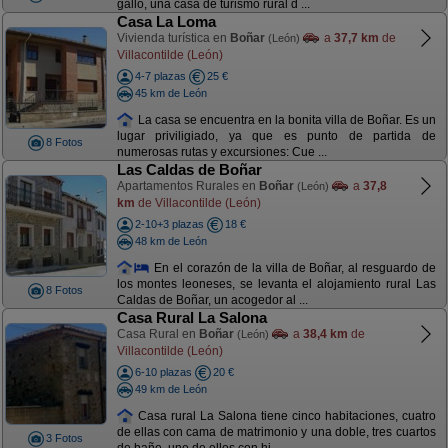
gallo, una casa de turismo rural d ...
Casa La Loma
Vivienda turística en
Boñar
a
37,7 km
de
(León)
Villacontilde (León)
4-7 plazas
25 €
45 km de León
La casa se encuentra en la bonita villa de Boñar. Es un
lugar priviligiado, ya que es punto de partida de
8 Fotos
numerosas rutas y excursiones: Cue ...
Las Caldas de Boñar
Apartamentos Rurales en
Boñar
a
37,8
(León)
km
de Villacontilde (León)
2-10+3 plazas
18 €
48 km de León
En el corazón de la villa de Boñar, al resguardo de
los montes leoneses, se levanta el alojamiento rural Las
8 Fotos
Caldas de Boñar, un acogedor al ...
Casa Rural La Salona
Casa Rural en
Boñar
a
38,4 km
de
(León)
Villacontilde (León)
6-10 plazas
20 €
49 km de León
Casa rural La Salona tiene cinco habitaciones, cuatro
de ellas con cama de matrimonio y una doble, tres cuartos
3 Fotos