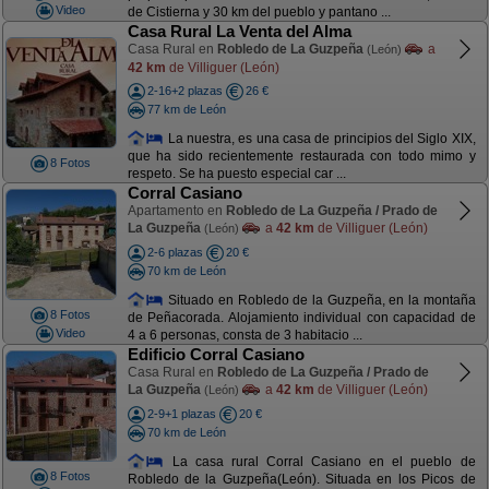
Video
de Cistierna y 30 km del pueblo y pantano ...
Casa Rural La Venta del Alma
Casa Rural en
Robledo de La Guzpeña
a
(León)
42 km
de Villiguer (León)
2-16+2 plazas
26 €
77 km de León
La nuestra, es una casa de principios del Siglo XIX,
que ha sido recientemente restaurada con todo mimo y
8 Fotos
respeto. Se ha puesto especial car ...
Corral Casiano
Apartamento en
Robledo de La Guzpeña / Prado de
La Guzpeña
a
42 km
de Villiguer (León)
(León)
2-6 plazas
20 €
70 km de León
Situado en Robledo de la Guzpeña, en la montaña
8 Fotos
de Peñacorada. Alojamiento individual con capacidad de
Video
4 a 6 personas, consta de 3 habitacio ...
Edificio Corral Casiano
Casa Rural en
Robledo de La Guzpeña / Prado de
La Guzpeña
a
42 km
de Villiguer (León)
(León)
2-9+1 plazas
20 €
70 km de León
La casa rural Corral Casiano en el pueblo de
8 Fotos
Robledo de la Guzpeña(León). Situada en los Picos de