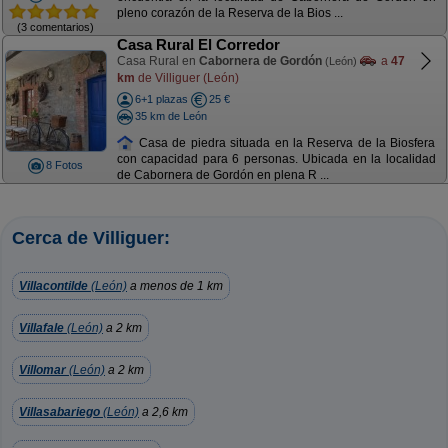
pleno corazón de la Reserva de la Bios ...
(3 comentarios)
Casa Rural El Corredor
Casa Rural en
Cabornera de Gordón
a
47
(León)
km
de Villiguer (León)
6+1 plazas
25 €
35 km de León
Casa de piedra situada en la Reserva de la Biosfera
con capacidad para 6 personas. Ubicada en la localidad
8 Fotos
de Cabornera de Gordón en plena R ...
Cerca de Villiguer:
Villacontilde
(León)
a menos de 1 km
Villafale
(León)
a 2 km
Villomar
(León)
a 2 km
Villasabariego
(León)
a 2,6 km