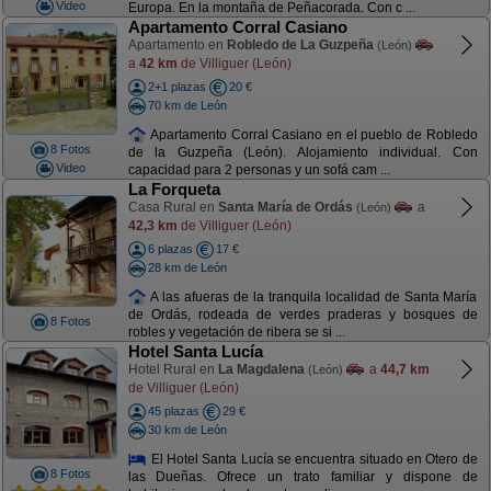
Video
Europa. En la montaña de Peñacorada. Con c ...
Apartamento Corral Casiano
Apartamento en
Robledo de La Guzpeña
(León)
a
42 km
de Villiguer (León)
2+1 plazas
20 €
70 km de León
Apartamento Corral Casiano en el pueblo de Robledo
8 Fotos
de la Guzpeña (León). Alojamiento individual. Con
Video
capacidad para 2 personas y un sofá cam ...
La Forqueta
Casa Rural en
Santa María de Ordás
a
(León)
42,3 km
de Villiguer (León)
6 plazas
17 €
28 km de León
A las afueras de la tranquila localidad de Santa María
de Ordás, rodeada de verdes praderas y bosques de
8 Fotos
robles y vegetación de ribera se si ...
Hotel Santa Lucía
Hotel Rural en
La Magdalena
a
44,7 km
(León)
de Villiguer (León)
45 plazas
29 €
30 km de León
El Hotel Santa Lucía se encuentra situado en Otero de
8 Fotos
las Dueñas. Ofrece un trato familiar y dispone de