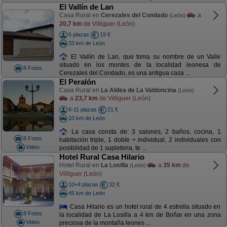
El Vallín de Lan
Casa Rural en
Cerezales del Condado
a
(León)
20,7 km
de Villiguer (León)
6 plazas
19 €
33 km de León
El Vallín de Lan, que toma su nombre de un Valle
situado en los montes de la localidad leonesa de
8 Fotos
Cerezales del Condado, es una antigua casa ...
El Peralón
Casa Rural en
La Aldea de La Valdoncina
(León)
a
23,7 km
de Villiguer (León)
6-11 plazas
21 €
10 km de León
La casa consta de: 3 salones, 2 baños, cocina, 1
8 Fotos
habitación triple, 1 doble + individual, 2 individuales con
Video
posibilidad de 1 supletoria, te ...
Hotel Rural Casa Hilario
Hotel Rural en
La Losilla
a
35 km
de
(León)
Villiguer (León)
10+4 plazas
32 €
45 km de León
Casa Hilario es un hotel rural de 4 estrella situado en
8 Fotos
la localidad de La Losilla a 4 km de Boñar en una zona
Video
preciosa de la montaña leones ...