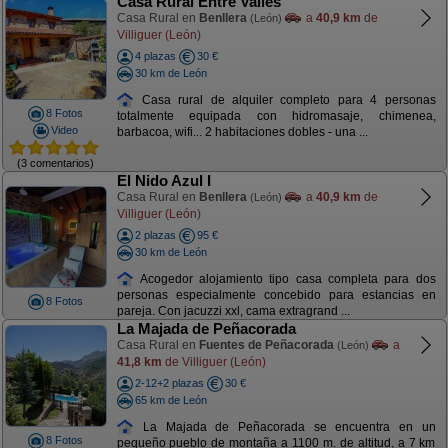
Casa Rural Entre Valles
Casa Rural en
Benllera
a
40,9 km
de
(León)
Villiguer (León)
4 plazas
30 €
30 km de León
Casa rural de alquiler completo para 4 personas
8 Fotos
totalmente equipada con hidromasaje, chimenea,
Video
barbacoa, wifi... 2 habitaciones dobles - una ...
(3 comentarios)
El Nido Azul I
Casa Rural en
Benllera
a
40,9 km
de
(León)
Villiguer (León)
2 plazas
95 €
30 km de León
Acogedor alojamiento tipo casa completa para dos
personas especialmente concebido para estancias en
8 Fotos
pareja. Con jacuzzi xxl, cama extragrand ...
La Majada de Peñacorada
Casa Rural en
Fuentes de Peñacorada
a
(León)
41,8 km
de Villiguer (León)
2-12+2 plazas
30 €
65 km de León
La Majada de Peñacorada se encuentra en un
8 Fotos
pequeño pueblo de montaña a 1100 m. de altitud, a 7 km