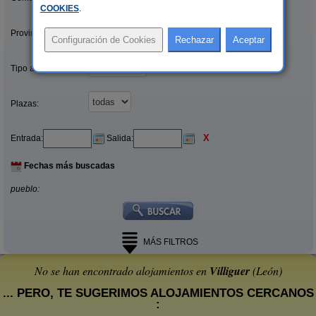
COOKIES
.
Provincias/Islas:
Tipo alquiler:
Plazas:
X
Entrada:
Salida:
Fechas más buscadas
pueblo:
MÁS FILTROS
No se han encontrado alojamientos en
Villiguer
(León)
... PERO, TE SUGERIMOS ALOJAMIENTOS CERCANOS
: