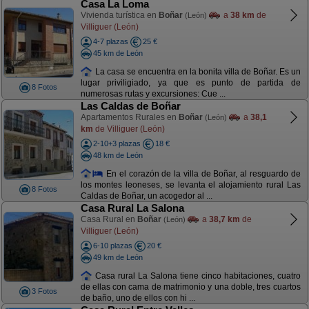
Casa La Loma
Vivienda turística en
Boñar
a
38 km
de
(León)
Villiguer (León)
4-7 plazas
25 €
45 km de León
La casa se encuentra en la bonita villa de Boñar. Es un
lugar priviligiado, ya que es punto de partida de
8 Fotos
numerosas rutas y excursiones: Cue ...
Las Caldas de Boñar
Apartamentos Rurales en
Boñar
a
38,1
(León)
km
de Villiguer (León)
2-10+3 plazas
18 €
48 km de León
En el corazón de la villa de Boñar, al resguardo de
los montes leoneses, se levanta el alojamiento rural Las
8 Fotos
Caldas de Boñar, un acogedor al ...
Casa Rural La Salona
Casa Rural en
Boñar
a
38,7 km
de
(León)
Villiguer (León)
6-10 plazas
20 €
49 km de León
Casa rural La Salona tiene cinco habitaciones, cuatro
de ellas con cama de matrimonio y una doble, tres cuartos
3 Fotos
de baño, uno de ellos con hi ...