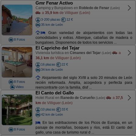
Gmr Fenar Activo
Camping y Bungalows en
Robledo de Fenar
(León)
a
35,9 km
de Villiguer (León)
3-200 plazas
12 €
35 km de León
Gran variedad de alojamientos con todas las
comodidades y extras. Albergue, cabañas de madera o
8 Fotos
bungalows. Disponemos de todos los servicios ...
El Capricho del Tejar
Vivienda turística en
Cimanes del Tejar
a
(León)
36,1 km
de Villiguer (León)
16 plazas
22 €
34 km de León
Alojamiento del siglo XVIII a solo 20 minutos de León
8 Fotos
recién reformada. Amplia, acogedora y perfecta para
Video
reencontrarte con la familia, disf ...
El Canto del Gallo
Hotel Rural en
Ranedo de Curueño
a
37,5
(León)
km
de Villiguer (León)
10 plazas
33 €
42 km de León
En las estribaciones de los Picos de Europa, en un
paisaje de montañas, bosques y ríos, está El canto del
8 Fotos
gallo, una casa de turismo rural d ...