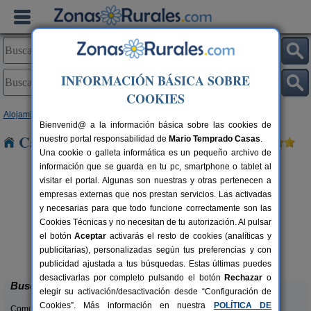
INFORMACIÓN BÁSICA SOBRE
COOKIES
Alojamientos
>
Castilla y León
>
León
> Villiguer
Bienvenid@ a la información básica sobre las cookies de
Casas Rurales cerca de Villiguer
nuestro portal responsabilidad de
Mario Temprado Casas
.
Una cookie o galleta informática es un pequeño archivo de
información que se guarda en tu pc, smartphone o tablet al
visitar el portal. Algunas son nuestras y otras pertenecen a
empresas externas que nos prestan servicios. Las activadas
y necesarias para que todo funcione correctamente son las
Cookies Técnicas y no necesitan de tu autorización. Al pulsar
el botón
Aceptar
activarás el resto de cookies (analíticas y
Complejo Rural Aguas Frías
rs.
8+1 pers.
publicitarias), personalizadas según tus preferencias y con
 €
27 €
La Omañuela (León)
desde
publicidad ajustada a tus búsquedas. Estas últimas puedes
desactivarlas por completo pulsando el botón
Rechazar
o
Buscar
elegir su activación/desactivación desde “Configuración de
Cookies”. Más información en nuestra
POLÍTICA DE
Comunidades: