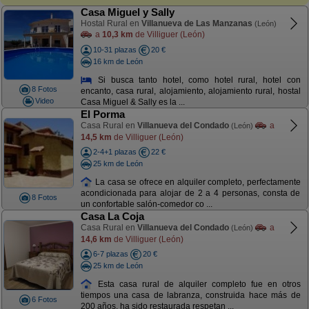
Casa Miguel y Sally
Hostal Rural en
Villanueva de Las Manzanas
(León)
a
10,3 km
de Villiguer (León)
10-31 plazas
20 €
16 km de León
Si busca tanto hotel, como hotel rural, hotel con
8 Fotos
encanto, casa rural, alojamiento, alojamiento rural, hostal
Video
Casa Miguel & Sally es la ...
El Porma
Casa Rural en
Villanueva del Condado
a
(León)
14,5 km
de Villiguer (León)
2-4+1 plazas
22 €
25 km de León
La casa se ofrece en alquiler completo, perfectamente
acondicionada para alojar de 2 a 4 personas, consta de
8 Fotos
un confortable salón-comedor co ...
Casa La Coja
Casa Rural en
Villanueva del Condado
a
(León)
14,6 km
de Villiguer (León)
6-7 plazas
20 €
25 km de León
Esta casa rural de alquiler completo fue en otros
tiempos una casa de labranza, construida hace más de
6 Fotos
200 años, ha sido restaurada respetan ...