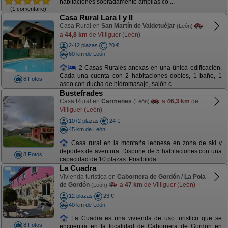
habitaciones sobradamente amplias co ...
(1 comentario)
Casa Rural Lara I y II
Casa Rural en
San Martín de Valdetuéjar
(León)
a
44,8 km
de Villiguer (León)
2-12 plazas
20 €
60 km de León
2 Casas Rurales anexas en una única edificación.
Cada una cuenta con 2 habitaciones dobles, 1 baño, 1
8 Fotos
aseo con ducha de hidromasaje, salón c ...
Bustefrades
Casa Rural en
Carmenes
a
46,3 km
de
(León)
Villiguer (León)
10+2 plazas
24 €
45 km de León
Casa rural en la montaña leonesa en zona de ski y
deportes de aventura. Dispone de 5 habitaciones con una
8 Fotos
capacidad de 10 plazas. Posibilida ...
La Cuadra
Vivienda turística en
Cabornera de Gordón / La Pola
de Gordón
a
47 km
de Villiguer (León)
(León)
12 plazas
23 €
40 km de León
La Cuadra es una vivienda de uso turistico que se
8 Fotos
encuentra en la localidad de Cabornera de Gordon en