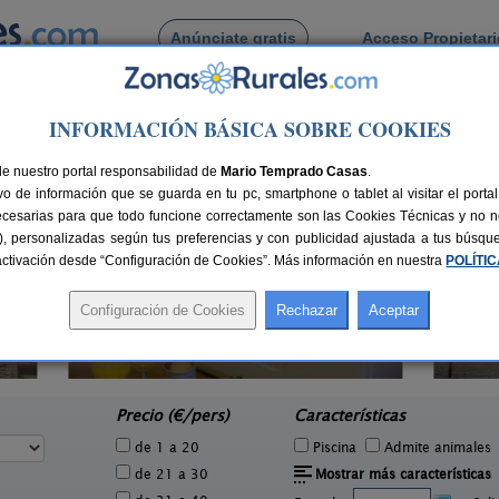
Anúnciate gratis
Acceso Propietar
Busca por pueblo
INFORMACIÓN BÁSICA SOBRE COOKIES
lan
de Ruitelan
de nuestro portal responsabilidad de
Mario Temprado Casas
.
o de información que se guarda en tu pc, smartphone o tablet al visitar el port
ecesarias para que todo funcione correctamente son las Cookies Técnicas y no ne
rias), personalizadas según tus preferencias y con publicidad ajustada a tus búsq
sactivación desde “Configuración de Cookies”. Más información en nuestra
POLÍTI
Hotel Santa Lucía
1 pers.
45 pers.
27 €
29 €
La Magdalena (León)
Ca
e
desde
Precio (€/pers)
Características
de 1 a 20
Piscina
Admite animales
de 21 a 30
Mostrar más características