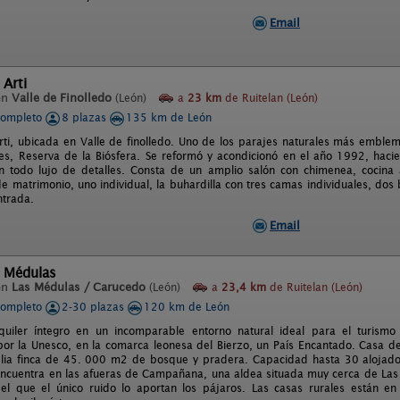
Email
 Arti
en
Valle de Finolledo
(León)
a
23 km
de Ruitelan (León)
completo
8 plazas
135 km de León
rti, ubicada en Valle de finolledo. Uno de los parajes naturales más emblemá
es, Reserva de la Biósfera. Se reformó y acondicionó en el año 1992, hacie
n todo lujo de detalles. Consta de un amplio salón con chimenea, cocin
e matrimonio, uno individual, la buhardilla con tres camas individuales, dos
ntrada.
Email
l Médulas
en
Las Médulas / Carucedo
(León)
a
23,4 km
de Ruitelan (León)
completo
2-30 plazas
120 km de León
quiler íntegro en un incomparable entorno natural ideal para el turismo
r la Unesco, en la comarca leonesa del Bierzo, un País Encantado. Casa 
ia finca de 45. 000 m2 de bosque y pradera. Capacidad hasta 30 alojados
ncuentra en las afueras de Campañana, una aldea situada muy cerca de La
l que el único ruido lo aportan los pájaros. Las casas rurales están en 