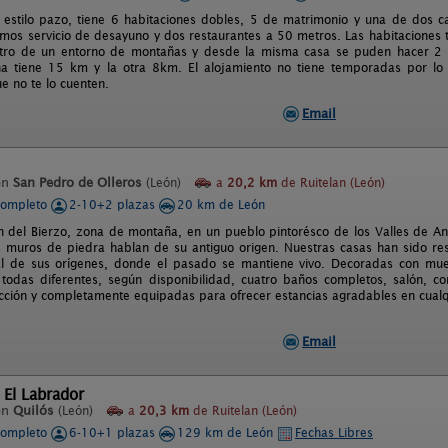
estilo pazo, tiene 6 habitaciones dobles, 5 de matrimonio y una de dos ca
mos servicio de desayuno y dos restaurantes a 50 metros. Las habitaciones tien
tro de un entorno de montañas y desde la misma casa se puden hacer 2 ru
na tiene 15 km y la otra 8km. El alojamiento no tiene temporadas por l
ue no te lo cuenten.
Email
en
San Pedro de Olleros
(León)
a
20,2 km
de Ruitelan (León)
completo
2-10+2 plazas
20 km de León
n del Bierzo, zona de montaña, en un pueblo pintorésco de los Valles de Anc
s muros de piedra hablan de su antiguo origen. Nuestras casas han sido r
al de sus orígenes, donde el pasado se mantiene vivo. Decoradas con mue
 todas diferentes, según disponibilidad, cuatro baños completos, salón, c
facción y completamente equipadas para ofrecer estancias agradables en cual
Email
 El Labrador
en
Quilós
(León)
a
20,3 km
de Ruitelan (León)
completo
6-10+1 plazas
129 km de León
Fechas Libres