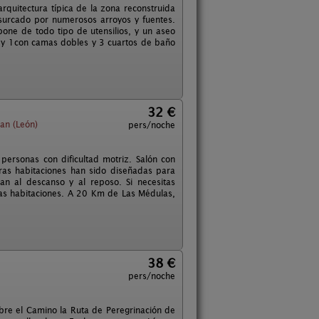
rquitectura típica de la zona reconstruida
e surcado por numerosos arroyos y fuentes.
one de todo tipo de utensilios, y un aseo
l y 1con camas dobles y 3 cuartos de baño
32 €
an (León)
pers/noche
 personas con dificultad motriz. Salón con
ras habitaciones han sido diseñadas para
an al descanso y al reposo. Si necesitas
 las habitaciones. A 20 Km de Las Médulas,
38 €
pers/noche
obre el Camino la Ruta de Peregrinación de