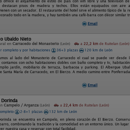
to ofrece el alojamiento de estilo de país con wifi libre y una televisión d
 destacan pisos de madera y techos. Ellos están equipados con aire ac
vienen con un secador. El restaurante del hotel sirve el alimento típico de la 
ecorado todo en la madera, y hay también una café-barra con décor similar tra
Email
to Ubaldo Nieto
ural en
Carracedo del Monasterio
(León)
a
22,2 km
de Ruitelan (León)
er completo y por habitaciones
36+3 plazas
120 km de León
amos al lado del Monasterio de Carracedo el cual se puede ver desde la
, contamos con ocho habitaciones dobles con baño completo y tv, habitación 
plio jardín, mobiliario de terraza, barbacoa y parking. El Albergue Uba
e Santa María de Carracedo, en El Bierzo. A medio camino entre Ponferrada 
Email
 Dorinda
en
Campelo / Arganza
(León)
a
22,4 km
de Ruitelan (León)
completo
2-8+1 plazas
132 km de León
orinda se encuentra en Campelo, en pleno corazón de El Bierzo. Conserva 
barro, combinando la tradición y la comodidad en un entorno único. Un lugar 
r nuestra casa y reservar con total facilidad.