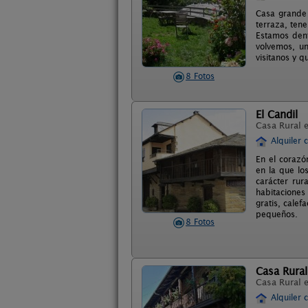
Casa grande 
terraza, tene
Estamos den
volvemos, u
visitanos y q
8 Fotos
El Candil
Casa Rural 
Alquiler 
En el corazó
en la que lo
carácter rur
habitaciones
gratis, cale
pequeños.
8 Fotos
Casa Rural
Casa Rural 
Alquiler 