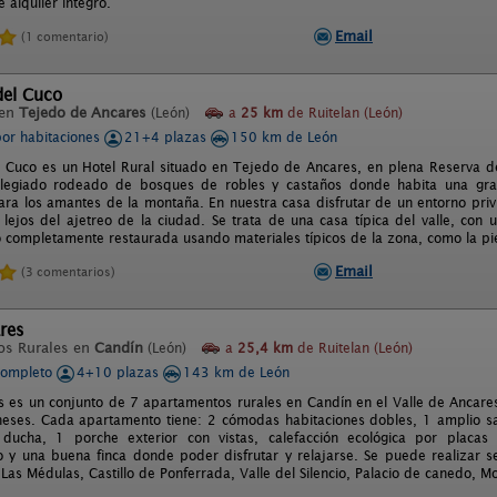
 alquiler íntegro.
Email
(1 comentario)
del Cuco
 en
Tejedo de Ancares
(León)
a
25 km
de Ruitelan (León)
por habitaciones
21+4 plazas
150 km de León
l Cuco es un Hotel Rural situado en Tejedo de Ancares, en plena Reserva d
vilegiado rodeado de bosques de robles y castaños donde habita una gra
para los amantes de la montaña. En nuestra casa disfrutar de un entorno priv
 lejos del ajetreo de la ciudad. Se trata de una casa típica del valle, con
o completamente restaurada usando materiales típicos de la zona, como la pi
Email
(3 comentarios)
res
os Rurales en
Candín
(León)
a
25,4 km
de Ruitelan (León)
completo
4+10 plazas
143 km de León
s es un conjunto de 7 apartamentos rurales en Candín en el Valle de Ancares
eses. Cada apartamento tiene: 2 cómodas habitaciones dobles, 1 amplio s
ucha, 1 porche exterior con vistas, calefacción ecológica por placas 
 y una buena finca donde poder disfrutar y relajarse. Se puede realizar s
. Las Médulas, Castillo de Ponferrada, Valle del Silencio, Palacio de canedo, 