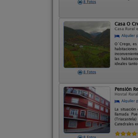
8 Fotos
Casa O Cr
Casa Rural 
Alquiler 
O´Crego, es 
habitaciones
inconvenient
las habitaci
ideales tant
8 Fotos
Pensión R
Hostal Rura
Alquiler 
La situación
llamada Pue
(Triacastela
Catedrales e
8 Fotos