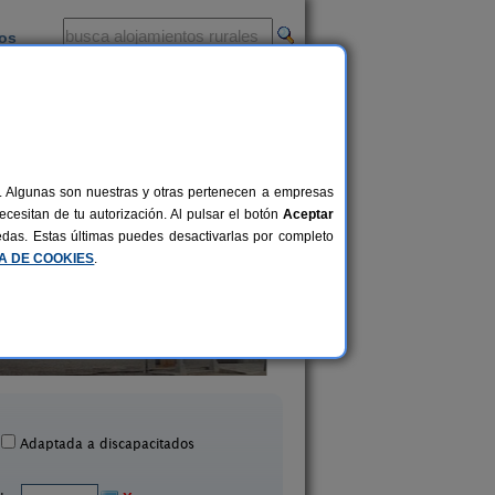
ios
-
al. Algunas son nuestras y otras pertenecen a empresas
cesitan de tu autorización. Al pulsar el botón
Aceptar
uedas. Estas últimas puedes desactivarlas por completo
CA DE COOKIES
.
Casa Rural El Corredor
El Peralón
6+1 pers.
25 €
bornera de Gordón (León)
La Aldea de La Valdoncin
desde
Adaptada a discapacitados