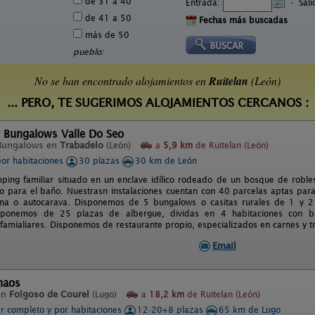
de 31 a 40
Entrada:
-
Sal
de 41 a 50
Fechas más buscadas
más de 50
pueblo:
No se han encontrado alojamientos en
Ruitelan
(León)
... PERO, TE SUGERIMOS ALOJAMIENTOS CERCANOS :
 Bungalows Valle Do Seo
Bungalows en
Trabadelo
(León)
a
5,9 km
de Ruitelan (León)
por habitaciones
30 plazas
30 km de León
ing familiar situado en un enclave idílico rodeado de un bosque de robles
pto para el baño. Nuestrasn instalaciones cuentan con 40 parcelas aptas par
na o autocarava. Disponemos de 5 bungalows o casitas rurales de 1 y 2 
ponemos de 25 plazas de albergue, dividas en 4 habitaciones con b
 famialiares. Disponemos de restaurante propio, especializados en carnes y tr
Email
haos
en
Folgoso de Courel
(Lugo)
a
18,2 km
de Ruitelan (León)
er completo y por habitaciones
12-20+8 plazas
65 km de Lugo