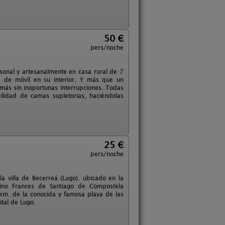
50 €
pers/noche
sonal y artesanalmente en casa rural de 7
ra de móvil en su interior. Y más que un
emás sin inoportunas interrupciones. Todas
ilidad de camas supletorias, haciéndolas
25 €
pers/noche
a villa de Becerreá (Lugo). ubicado en la
ino Frances de Santiago de Compostela
 km. de la conocida y famosa playa de las
ital de Lugo.