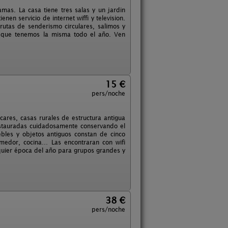
mas. La casa tiene tres salas y un jardin
en servicio de internet wiffi y television.
tas de senderismo circulares, salimos y
o que tenemos la misma todo el año. Ven
15 €
pers/noche
ares, casas rurales de estructura antigua
estauradas cuidadosamente conservando el
bles y objetos antiguos constan de cinco
omedor, cocina… Las encontraran con wifi
quier época del año para grupos grandes y
38 €
pers/noche