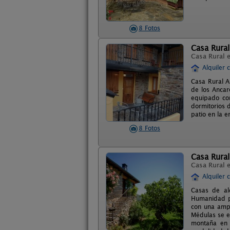
8 Fotos
Casa Rural
Casa Rural 
Alquiler 
Casa Rural A
de los Ancar
equipado co
dormitorios d
patio en la e
8 Fotos
Casa Rura
Casa Rural 
Alquiler 
Casas de al
Humanidad po
con una ampl
Médulas se e
montaña en e