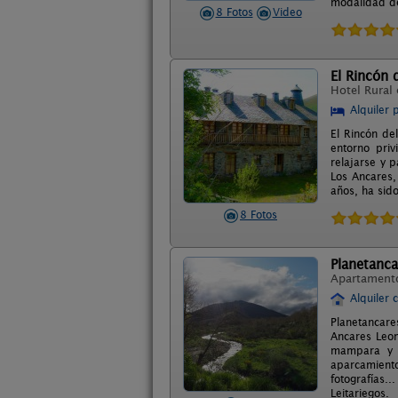
modalidad de
8 Fotos
Video
El Rincón 
Hotel Rural
Alquiler 
El Rincón de
entorno pri
relajarse y 
Los Ancares,
años, ha sid
8 Fotos
Planetanca
Apartament
Alquiler 
Planetancare
Ancares Leon
mampara y d
aparcamiento
fotografías..
Leitariegos.