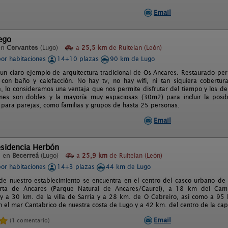
Email
ego
en
Cervantes
(Lugo)
a
25,5 km
de Ruitelan (León)
por habitaciones
14+10 plazas
90 km de Lugo
un claro ejemplo de arquitectura tradicional de Os Ancares. Restaurado per
 con baño y calefacción. No hay tv, no hay wifi, ni tan siquiera cobertu
e, lo consideramos una ventaja que nos permite disfrutar del tiempo y los d
ones son dobles y la mayoría muy espaciosas (30m2) para incluir la posib
o para parejas, como familias y grupos de hasta 25 personas.
Email
esidencia Herbón
l en
Becerreá
(Lugo)
a
25,9 km
de Ruitelan (León)
por habitaciones
14+3 plazas
44 km de Lugo
 de nuestro establecimiento se encuentra en el centro del casco urbano de l
rta de Ancares (Parque Natural de Ancares/Caurel), a 18 km del Cam
) y a 30 km. de la villa de Sarria y a 28 km. de O Cebreiro, así como a 95
n el mar Cantabrico de nuestra costa de Lugo y a 42 km. del centro de la cap
Email
(1 comentario)