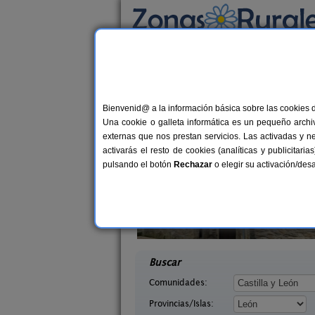
Busca por alojamiento
Alojamientos
>
Castilla y León
>
León
> Ruite
Casas Rurales cerca 
Bienvenid@ a la información básica sobre las cookies 
Una cookie o galleta informática es un pequeño archiv
externas que nos prestan servicios. Las activadas y n
activarás el resto de cookies (analíticas y publicita
pulsando el botón
Rechazar
o elegir su activación/de
illasol
Complejo Rural Aguas Frías
2-6+1 pers.
8+
36 €
eón)
La Omañuela (León)
desde
desd
Buscar
Comunidades:
Provincias/Islas: