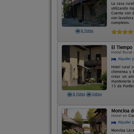
La casa rura
utilizando m
Cuenta con d
con lavadora
completos.
8 Fotos
El Tiempo
Hotel Rural
Alquiler 
Hotel rural 
chimenea y b
crear un amb
mantenerte c
15 de Ponferr
8 Fotos
Video
Moncloa d
Hotel en
Ca
Alquiler 
Moncloa Láza