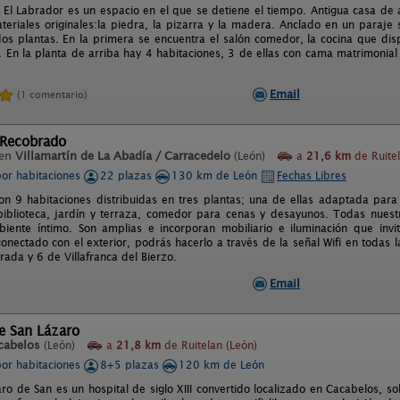
l El Labrador es un espacio en el que se detiene el tiempo. Antigua casa de a
ateriales originales:la piedra, la pizarra y la madera. Anclado en un paraj
os plantas. En la primera se encuentra el salón comedor, la cocina que disp
. En la planta de arriba hay 4 habitaciones, 3 de ellas con cama matrimonia
Email
(1 comentario)
 Recobrado
 en
Villamartín de La Abadía / Carracedelo
(León)
a
21,6 km
de Ruitel
por habitaciones
22 plazas
130 km de León
Fechas Libres
con 9 habitaciones distribuidas en tres plantas; una de ellas adaptada para
iblioteca, jardín y terraza, comedor para cenas y desayunos. Todas nuest
iente íntimo. Son amplias e incorporan mobiliario e iluminación que invit
onectado con el exterior, podrás hacerlo a través de la señal Wifi en todas
ada y 6 de Villafranca del Bierzo.
Email
e San Lázaro
cabelos
(León)
a
21,8 km
de Ruitelan (León)
por habitaciones
8+5 plazas
120 km de León
ro de San es un hospital de siglo XIII convertido localizado en Cacabelos, s