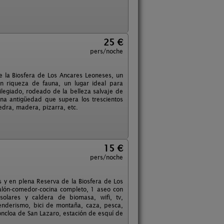
25 €
pers/noche
e la Biosfera de Los Ancares Leoneses, un
n riqueza de fauna, un lugar ideal para
ilegiado, rodeado de la belleza salvaje de
 una antigüedad que supera los trescientos
edra, madera, pizarra, etc.
15 €
pers/noche
 y en plena Reserva de la Biosfera de Los
alón-comedor-cocina completo, 1 aseo con
solares y caldera de biomasa, wifi, tv,
enderismo, bici de montaña, caza, pesca,
Moncloa de San Lazaro, estación de esquí de