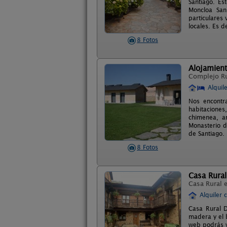
Santiago. Es
Moncloa San
particulares 
locales. Es d
8 Fotos
Alojamien
Complejo R
Alquil
Nos encontr
habitaciones
chimenea, am
Monasterio d
de Santiago.
8 Fotos
Casa Rural
Casa Rural 
Alquiler 
Casa Rural D
madera y el 
web podrás ve