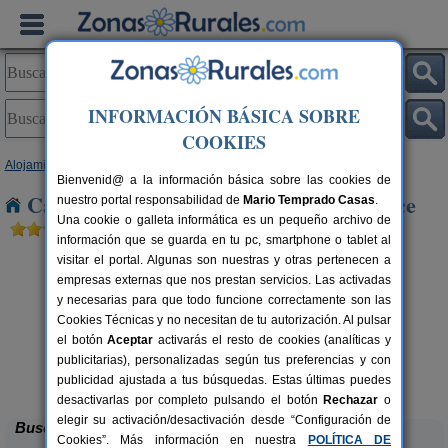
INFORMACIÓN BÁSICA SOBRE
COOKIES
Alojamientos
>
Castilla y León
>
León
> Vega de Valcarce
Bienvenid@ a la información básica sobre las cookies de
Casas Rurales cerca de Vega de Valcarce
nuestro portal responsabilidad de
Mario Temprado Casas
.
Una cookie o galleta informática es un pequeño archivo de
información que se guarda en tu pc, smartphone o tablet al
visitar el portal. Algunas son nuestras y otras pertenecen a
empresas externas que nos prestan servicios. Las activadas
y necesarias para que todo funcione correctamente son las
Cookies Técnicas y no necesitan de tu autorización. Al pulsar
el botón
Aceptar
activarás el resto de cookies (analíticas y
publicitarias), personalizadas según tus preferencias y con
Complejo Rural Aguas Frías
rs.
8+1 pers.
 €
27 €
publicidad ajustada a tus búsquedas. Estas últimas puedes
La Omañuela (León)
desde
desactivarlas por completo pulsando el botón
Rechazar
o
elegir su activación/desactivación desde “Configuración de
Buscar
Cookies”. Más información en nuestra
POLÍTICA DE