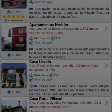
44 km de Lugo
La situación de nuestro establecimiento se encuentra
8 Fotos
en el centro del casco urbano de la villa de Becerreá
(Lugo). ubicado en la llamada Pue ...
(1 comentario)
Apartamentos Herbón
Apartamento en
Becerreá
a
27,7 km
de
(Lugo)
Vega de Valcarce (León)
10+10 plazas
30 €
44 km de Lugo
La situación de nuestro establecimiento (apartamentos
turisticos) se encuentra en el centro del casco urbano de
8 Fotos
la villa de Becerreá (Lugo). ...
Casa Licerio
Casa Rural en
Samos
a
32 km
de Vega
(Lugo)
de Valcarce (León)
10+4 plazas
25 €
40 km de Lugo
Casa Licerio es una casa rural de piedra antigua
restaurada en 1995, ubicada en Samos, sobre el Camino
8 Fotos
Francés. Capacidad para 10-12 persona ...
Casa Rural Villasol
Casa Rural en
Ozuela / Ponferrada
a
32,3
(León)
km
de Vega de Valcarce (León)