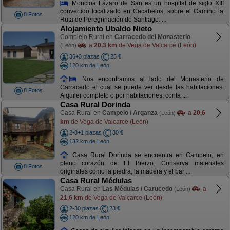
Moncloa Lázaro de San es un hospital de siglo XIII
convertido localizado en Cacabelos, sobre el Camino la
8 Fotos
Ruta de Peregrinación de Santiago. ...
Alojamiento Ubaldo Nieto
Complejo Rural en
Carracedo del Monasterio
a
20,3 km
de Vega de Valcarce (León)
(León)
36+3 plazas
25 €
120 km de León
Nos encontramos al lado del Monasterio de
Carracedo el cual se puede ver desde las habitaciones.
8 Fotos
Alquiler completo o por habitaciones, conta ...
Casa Rural Dorinda
Casa Rural en
Campelo / Arganza
a
20,6
(León)
km
de Vega de Valcarce (León)
2-8+1 plazas
30 €
132 km de León
Casa Rural Dorinda se encuentra en Campelo, en
pleno corazón de El Bierzo. Conserva materiales
8 Fotos
originales como la piedra, la madera y el bar ...
Casa Rural Médulas
Casa Rural en
Las Médulas / Carucedo
a
(León)
21,6 km
de Vega de Valcarce (León)
2-30 plazas
23 €
120 km de León