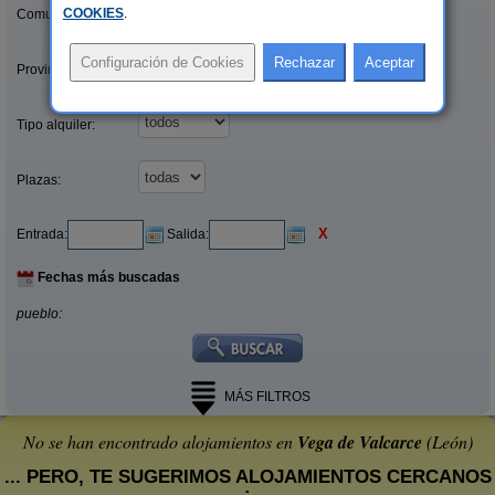
COOKIES
.
Comunidades:
Provincias/Islas:
Tipo alquiler:
Plazas:
X
Entrada:
Salida:
Fechas más buscadas
pueblo:
MÁS FILTROS
No se han encontrado alojamientos en
Vega de Valcarce
(León)
... PERO, TE SUGERIMOS ALOJAMIENTOS CERCANOS
: