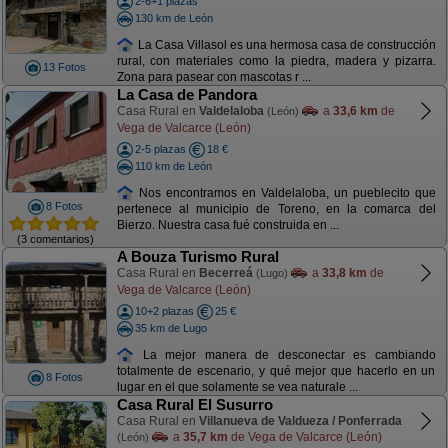
2-6+1 plazas
130 km de León
La Casa Villasol es una hermosa casa de construcción
rural, con materiales como la piedra, madera y pizarra.
13 Fotos
Zona para pasear con mascotas r ...
La Casa de Pandora
Casa Rural en
Valdelaloba
a
33,6 km
de
(León)
Vega de Valcarce (León)
2-5 plazas
18 €
110 km de León
Nos encontramos en Valdelaloba, un pueblecito que
8 Fotos
pertenece al municipio de Toreno, en la comarca del
Bierzo. Nuestra casa fué construida en ...
(3 comentarios)
A Bouza Turismo Rural
Casa Rural en
Becerreá
a
33,8 km
de
(Lugo)
Vega de Valcarce (León)
10+2 plazas
25 €
35 km de Lugo
La mejor manera de desconectar es cambiando
totalmente de escenario, y qué mejor que hacerlo en un
8 Fotos
lugar en el que solamente se vea naturale ...
Casa Rural El Susurro
Casa Rural en
Villanueva de Valdueza / Ponferrada
a
35,7 km
de Vega de Valcarce (León)
(León)