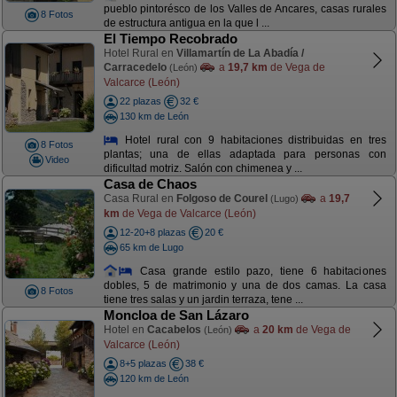
pueblo pintorésco de los Valles de Ancares, casas rurales
8 Fotos
de estructura antigua en la que l ...
El Tiempo Recobrado
Hotel Rural en
Villamartín de La Abadía /
Carracedelo
a
19,7 km
de Vega de
(León)
Valcarce (León)
22 plazas
32 €
130 km de León
Hotel rural con 9 habitaciones distribuidas en tres
8 Fotos
plantas; una de ellas adaptada para personas con
Video
dificultad motriz. Salón con chimenea y ...
Casa de Chaos
Casa Rural en
Folgoso de Courel
a
19,7
(Lugo)
km
de Vega de Valcarce (León)
12-20+8 plazas
20 €
65 km de Lugo
Casa grande estilo pazo, tiene 6 habitaciones
dobles, 5 de matrimonio y una de dos camas. La casa
8 Fotos
tiene tres salas y un jardin terraza, tene ...
Moncloa de San Lázaro
Hotel en
Cacabelos
a
20 km
de Vega de
(León)
Valcarce (León)
8+5 plazas
38 €
120 km de León