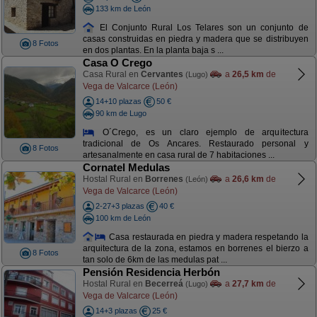
133 km de León
El Conjunto Rural Los Telares son un conjunto de
casas construidas en piedra y madera que se distribuyen
8 Fotos
en dos plantas. En la planta baja s ...
Casa O Crego
Casa Rural en
Cervantes
a
26,5 km
de
(Lugo)
Vega de Valcarce (León)
14+10 plazas
50 €
90 km de Lugo
O´Crego, es un claro ejemplo de arquitectura
tradicional de Os Ancares. Restaurado personal y
8 Fotos
artesanalmente en casa rural de 7 habitaciones ...
Cornatel Medulas
Hostal Rural en
Borrenes
a
26,6 km
de
(León)
Vega de Valcarce (León)
2-27+3 plazas
40 €
100 km de León
Casa restaurada en piedra y madera respetando la
arquitectura de la zona, estamos en borrenes el bierzo a
8 Fotos
tan solo de 6km de las medulas pat ...
Pensión Residencia Herbón
Hostal Rural en
Becerreá
a
27,7 km
de
(Lugo)
Vega de Valcarce (León)
14+3 plazas
25 €