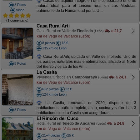
Casas de alquiler íntegro en un incomparable entorno
8 Fotos
natural ideal para el turismo rural en Las Médulas,
Video
patrimonio de la Humanidad por la U ...
(1 comentario)
Casa Rural Arti
Casa Rural en
Valle de Finolledo
a
21,7
(León)
km
de Vega de Valcarce (León)
8 plazas
18 €
135 km de León
Casa Rural Arti, ubicada en Valle de finolledo. Uno de
los parajes naturales más emblemáticos, situado al Norte
8 Fotos
del Bierzo y cerca de los An ...
La Casita
Vivienda turística en
Camponaraya
a
24,3
(León)
km
de Vega de Valcarce (León)
6+2 plazas
22 €
124 km de León
La Casita, renovada en 2020, dispone de 3
habitaciones, baño completo, aseo, cocina y salón. Las 3
8 Fotos
habitaciones de La Casita son acogedoras ...
El Rincón del Cuco
Hotel Rural en
Tejedo de Ancares
a
24,8
(León)
km
de Vega de Valcarce (León)
21+4 plazas
25 €