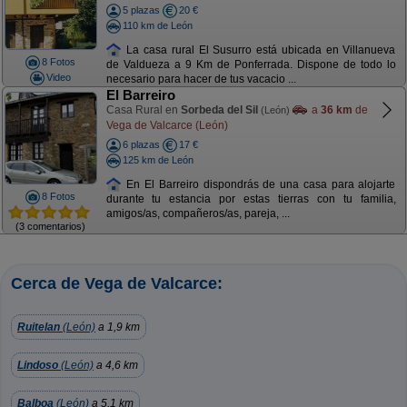
5 plazas
20 €
110 km de León
La casa rural El Susurro está ubicada en Villanueva
8 Fotos
de Valdueza a 9 Km de Ponferrada. Dispone de todo lo
Video
necesario para hacer de tus vacacio ...
El Barreiro
Casa Rural en
Sorbeda del Sil
a
36 km
de
(León)
Vega de Valcarce (León)
6 plazas
17 €
125 km de León
En El Barreiro dispondrás de una casa para alojarte
8 Fotos
durante tu estancia por estas tierras con tu familia,
amigos/as, compañeros/as, pareja, ...
(3 comentarios)
Cerca de Vega de Valcarce:
Ruitelan
(León)
a 1,9 km
Lindoso
(León)
a 4,6 km
Balboa
(León)
a 5,1 km