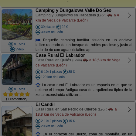
Camping y Bungalows Valle Do Seo
Camping y Bungalows en
Trabadelo
a
4
(León)
km
de Vega de Valcarce (León)
30 plazas
22 €
30 km de León
Pequeño camping familiar situado en un enclave
8 Fotos
idílico rodeado de un bosque de robles precioso y justo al
Video
lado de río con agua cristalino ap ...
Casa Rural El Labrador
Casa Rural en
Quilós
a
18,5 km
de Vega
(León)
de Valcarce (León)
6-10+1 plazas
38 €
129 km de León
La casa rural El Labrador es un espacio en el que se
8 Fotos
detiene el tiempo. Antigua casa de arquitectura típica de la
zona reconstruida utilizan ...
(1 comentario)
El Candil
Casa Rural en
San Pedro de Olleros
a
(León)
18,8 km
de Vega de Valcarce (León)
2-10+2 plazas
15 €
20 km de León
En el corazón del Bierzo, zona de montaña, en un