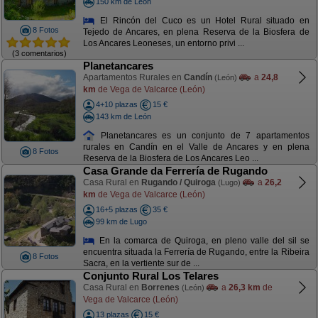
150 km de León
El Rincón del Cuco es un Hotel Rural situado en
8 Fotos
Tejedo de Ancares, en plena Reserva de la Biosfera de
Los Ancares Leoneses, un entorno privi ...
(3 comentarios)
Planetancares
Apartamentos Rurales en
Candín
a
24,8
(León)
km
de Vega de Valcarce (León)
4+10 plazas
15 €
143 km de León
Planetancares es un conjunto de 7 apartamentos
rurales en Candín en el Valle de Ancares y en plena
8 Fotos
Reserva de la Biosfera de Los Ancares Leo ...
Casa Grande da Ferrería de Rugando
Casa Rural en
Rugando / Quiroga
a
26,2
(Lugo)
km
de Vega de Valcarce (León)
16+5 plazas
35 €
99 km de Lugo
En la comarca de Quiroga, en pleno valle del sil se
encuentra situada la Ferrería de Rugando, entre la Ribeira
8 Fotos
Sacra, en la vertiente sur de ...
Conjunto Rural Los Telares
Casa Rural en
Borrenes
a
26,3 km
de
(León)
Vega de Valcarce (León)
13 plazas
15 €