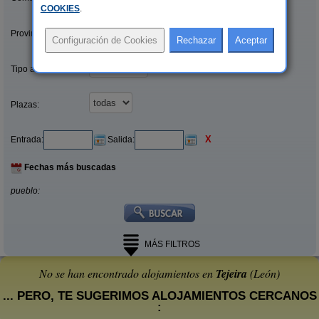
COOKIES
.
Provincias/Islas:
Tipo alquiler:
Plazas:
X
Entrada:
Salida:
Fechas más buscadas
pueblo:
MÁS FILTROS
No se han encontrado alojamientos en
Tejeira
(León)
... PERO, TE SUGERIMOS ALOJAMIENTOS CERCANOS
: