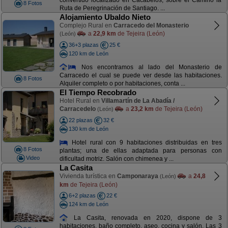
convertido localizado en Cacabelos, sobre el Camino la
8 Fotos
Ruta de Peregrinación de Santiago. ...
Alojamiento Ubaldo Nieto
Complejo Rural en
Carracedo del Monasterio
a
22,9 km
de Tejeira (León)
(León)
36+3 plazas
25 €
120 km de León
Nos encontramos al lado del Monasterio de
Carracedo el cual se puede ver desde las habitaciones.
8 Fotos
Alquiler completo o por habitaciones, conta ...
El Tiempo Recobrado
Hotel Rural en
Villamartín de La Abadía /
Carracedelo
a
23,2 km
de Tejeira (León)
(León)
22 plazas
32 €
130 km de León
Hotel rural con 9 habitaciones distribuidas en tres
8 Fotos
plantas; una de ellas adaptada para personas con
Video
dificultad motriz. Salón con chimenea y ...
La Casita
Vivienda turística en
Camponaraya
a
24,8
(León)
km
de Tejeira (León)
6+2 plazas
22 €
124 km de León
La Casita, renovada en 2020, dispone de 3
habitaciones, baño completo, aseo, cocina y salón. Las 3