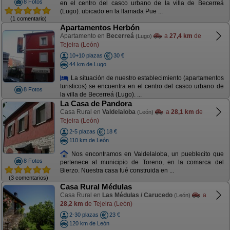
8 Fotos
en el centro del casco urbano de la villa de Becerreá
(Lugo). ubicado en la llamada Pue ...
(1 comentario)
Apartamentos Herbón
Apartamento en
Becerreá
a
27,4 km
de
(Lugo)
Tejeira (León)
10+10 plazas
30 €
44 km de Lugo
La situación de nuestro establecimiento (apartamentos
turisticos) se encuentra en el centro del casco urbano de
8 Fotos
la villa de Becerreá (Lugo). ...
La Casa de Pandora
Casa Rural en
Valdelaloba
a
28,1 km
de
(León)
Tejeira (León)
2-5 plazas
18 €
110 km de León
Nos encontramos en Valdelaloba, un pueblecito que
8 Fotos
pertenece al municipio de Toreno, en la comarca del
Bierzo. Nuestra casa fué construida en ...
(3 comentarios)
Casa Rural Médulas
Casa Rural en
Las Médulas / Carucedo
a
(León)
28,2 km
de Tejeira (León)
2-30 plazas
23 €
120 km de León