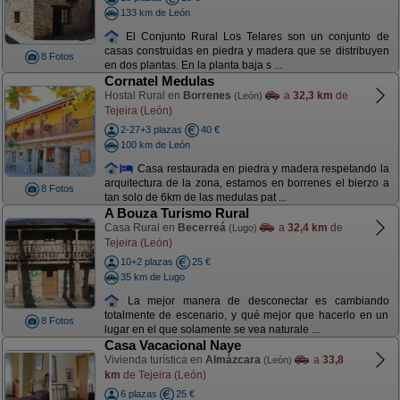
133 km de León
El Conjunto Rural Los Telares son un conjunto de
casas construidas en piedra y madera que se distribuyen
8 Fotos
en dos plantas. En la planta baja s ...
Cornatel Medulas
Hostal Rural en
Borrenes
a
32,3 km
de
(León)
Tejeira (León)
2-27+3 plazas
40 €
100 km de León
Casa restaurada en piedra y madera respetando la
arquitectura de la zona, estamos en borrenes el bierzo a
8 Fotos
tan solo de 6km de las medulas pat ...
A Bouza Turismo Rural
Casa Rural en
Becerreá
a
32,4 km
de
(Lugo)
Tejeira (León)
10+2 plazas
25 €
35 km de Lugo
La mejor manera de desconectar es cambiando
totalmente de escenario, y qué mejor que hacerlo en un
8 Fotos
lugar en el que solamente se vea naturale ...
Casa Vacacional Naye
Vivienda turística en
Almázcara
a
33,8
(León)
km
de Tejeira (León)
6 plazas
25 €