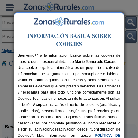
INFORMACIÓN BÁSICA SOBRE
COOKIES
Alojamientos
>
Castilla y León
>
León
> Tejeira
Bienvenid@ a la información básica sobre las cookies de
Casas Rurales cerca de Tejeira
nuestro portal responsabilidad de
Mario Temprado Casas
.
Una cookie o galleta informática es un pequeño archivo de
información que se guarda en tu pc, smartphone o tablet al
visitar el portal. Algunas son nuestras y otras pertenecen a
empresas externas que nos prestan servicios. Las activadas
y necesarias para que todo funcione correctamente son las
Cookies Técnicas y no necesitan de tu autorización. Al pulsar
el botón
Aceptar
activarás el resto de cookies (analíticas y
Complejo Rural Aguas Frías
rs.
8+1 pers.
publicitarias), personalizadas según tus preferencias y con
 €
27 €
La Omañuela (León)
desde
publicidad ajustada a tus búsquedas. Estas últimas puedes
desactivarlas por completo pulsando el botón
Rechazar
o
Buscar
elegir su activación/desactivación desde “Configuración de
Cookies”. Más información en nuestra
POLÍTICA DE
Comunidades: