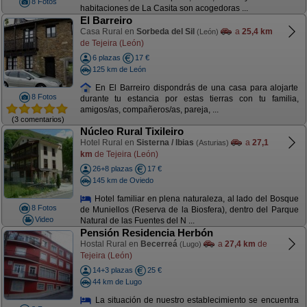
8 Fotos
habitaciones de La Casita son acogedoras ...
El Barreiro
Casa Rural en
Sorbeda del Sil
a
25,4 km
(León)
de Tejeira (León)
6 plazas
17 €
125 km de León
En El Barreiro dispondrás de una casa para alojarte
8 Fotos
durante tu estancia por estas tierras con tu familia,
amigos/as, compañeros/as, pareja, ...
(3 comentarios)
Núcleo Rural Tixileiro
Hotel Rural en
Sisterna / Ibias
a
27,1
(Asturias)
km
de Tejeira (León)
26+8 plazas
17 €
145 km de Oviedo
Hotel familiar en plena naturaleza, al lado del Bosque
8 Fotos
de Muniellos (Reserva de la Biosfera), dentro del Parque
Video
Natural de las Fuentes del N ...
Pensión Residencia Herbón
Hostal Rural en
Becerreá
a
27,4 km
de
(Lugo)
Tejeira (León)
14+3 plazas
25 €
44 km de Lugo
La situación de nuestro establecimiento se encuentra