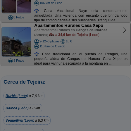
106 km de León
Casa Vacacional Naye esta completamente
amueblada. Una vivienda con encanto que brinda todo
8 Fotos
tipo de comodidades a sus huéspedes. Tranquilida ...
Apartamentos Rurales Casa Xepo
Apartamentos Rurales en
Cangas del Narcea
a
34,6 km
de Tejeira (León)
(Asturias)
2-12+6 plazas
18 €
110 km de Oviedo
Casa tradicional en el pueblo de Rengos, una
pequeña aldea de Cangas del Narcea. Casa Xepo es
8 Fotos
ideal para vivir una escapada a la montaña en ...
Cerca de Tejeira:
Burbia
(León)
a 7,6 km
Balboa
(León)
a 8 km
Veguellina
(León)
a 8,3 km