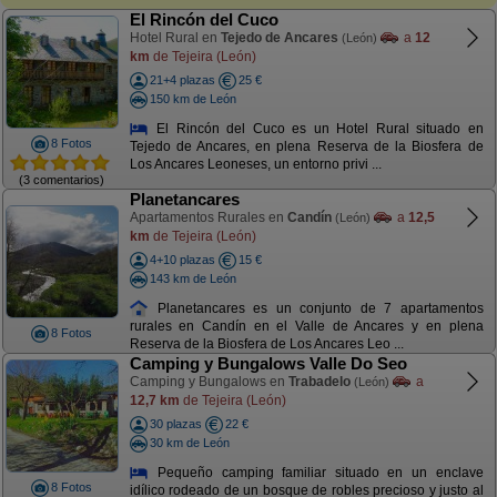
El Rincón del Cuco
Hotel Rural en
Tejedo de Ancares
a
12
(León)
km
de Tejeira (León)
21+4 plazas
25 €
150 km de León
El Rincón del Cuco es un Hotel Rural situado en
8 Fotos
Tejedo de Ancares, en plena Reserva de la Biosfera de
Los Ancares Leoneses, un entorno privi ...
(3 comentarios)
Planetancares
Apartamentos Rurales en
Candín
a
12,5
(León)
km
de Tejeira (León)
4+10 plazas
15 €
143 km de León
Planetancares es un conjunto de 7 apartamentos
rurales en Candín en el Valle de Ancares y en plena
8 Fotos
Reserva de la Biosfera de Los Ancares Leo ...
Camping y Bungalows Valle Do Seo
Camping y Bungalows en
Trabadelo
a
(León)
12,7 km
de Tejeira (León)
30 plazas
22 €
30 km de León
Pequeño camping familiar situado en un enclave
8 Fotos
idílico rodeado de un bosque de robles precioso y justo al