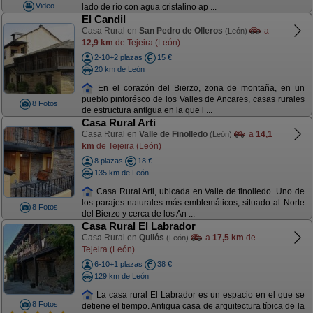
Video
lado de río con agua cristalino ap ...
El Candil
Casa Rural en
San Pedro de Olleros
a
(León)
12,9 km
de Tejeira (León)
2-10+2 plazas
15 €
20 km de León
En el corazón del Bierzo, zona de montaña, en un
pueblo pintorésco de los Valles de Ancares, casas rurales
8 Fotos
de estructura antigua en la que l ...
Casa Rural Arti
Casa Rural en
Valle de Finolledo
a
14,1
(León)
km
de Tejeira (León)
8 plazas
18 €
135 km de León
Casa Rural Arti, ubicada en Valle de finolledo. Uno de
los parajes naturales más emblemáticos, situado al Norte
8 Fotos
del Bierzo y cerca de los An ...
Casa Rural El Labrador
Casa Rural en
Quilós
a
17,5 km
de
(León)
Tejeira (León)
6-10+1 plazas
38 €
129 km de León
La casa rural El Labrador es un espacio en el que se
8 Fotos
detiene el tiempo. Antigua casa de arquitectura típica de la