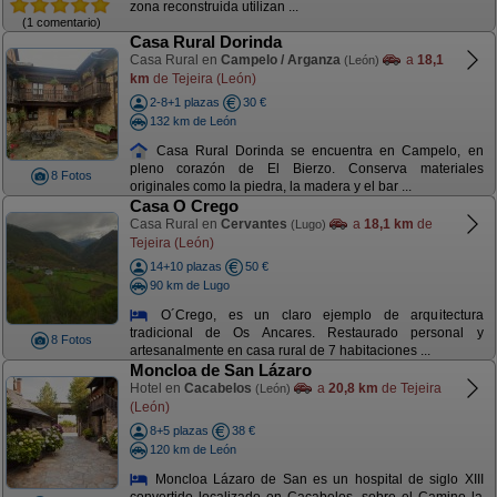
zona reconstruida utilizan ...
(1 comentario)
Casa Rural Dorinda
Casa Rural en
Campelo / Arganza
a
18,1
(León)
km
de Tejeira (León)
2-8+1 plazas
30 €
132 km de León
Casa Rural Dorinda se encuentra en Campelo, en
pleno corazón de El Bierzo. Conserva materiales
8 Fotos
originales como la piedra, la madera y el bar ...
Casa O Crego
Casa Rural en
Cervantes
a
18,1 km
de
(Lugo)
Tejeira (León)
14+10 plazas
50 €
90 km de Lugo
O´Crego, es un claro ejemplo de arquitectura
tradicional de Os Ancares. Restaurado personal y
8 Fotos
artesanalmente en casa rural de 7 habitaciones ...
Moncloa de San Lázaro
Hotel en
Cacabelos
a
20,8 km
de Tejeira
(León)
(León)
8+5 plazas
38 €
120 km de León
Moncloa Lázaro de San es un hospital de siglo XIII