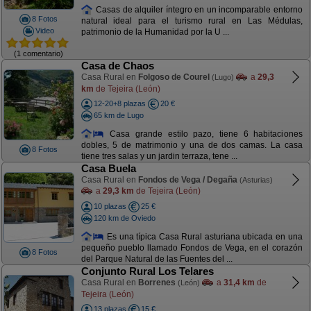
Casas de alquiler íntegro en un incomparable entorno
8 Fotos
natural ideal para el turismo rural en Las Médulas,
Video
patrimonio de la Humanidad por la U ...
(1 comentario)
Casa de Chaos
Casa Rural en
Folgoso de Courel
a
29,3
(Lugo)
km
de Tejeira (León)
12-20+8 plazas
20 €
65 km de Lugo
Casa grande estilo pazo, tiene 6 habitaciones
dobles, 5 de matrimonio y una de dos camas. La casa
8 Fotos
tiene tres salas y un jardin terraza, tene ...
Casa Buela
Casa Rural en
Fondos de Vega / Degaña
(Asturias)
a
29,3 km
de Tejeira (León)
10 plazas
25 €
120 km de Oviedo
Es una típica Casa Rural asturiana ubicada en una
pequeño pueblo llamado Fondos de Vega, en el corazón
8 Fotos
del Parque Natural de las Fuentes del ...
Conjunto Rural Los Telares
Casa Rural en
Borrenes
a
31,4 km
de
(León)
Tejeira (León)
13 plazas
15 €