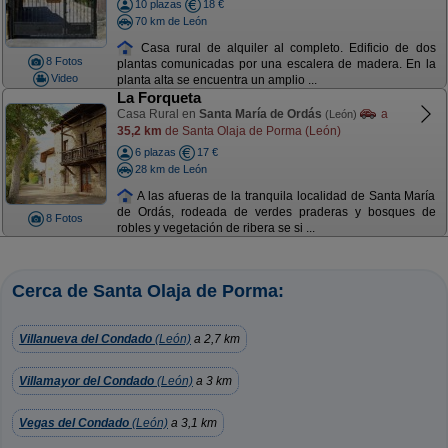
10 plazas
18 €
70 km de León
Casa rural de alquiler al completo. Edificio de dos
8 Fotos
plantas comunicadas por una escalera de madera. En la
Video
planta alta se encuentra un amplio ...
La Forqueta
Casa Rural en
Santa María de Ordás
a
(León)
35,2 km
de Santa Olaja de Porma (León)
6 plazas
17 €
28 km de León
A las afueras de la tranquila localidad de Santa María
de Ordás, rodeada de verdes praderas y bosques de
8 Fotos
robles y vegetación de ribera se si ...
Cerca de Santa Olaja de Porma:
Villanueva del Condado
(León)
a 2,7 km
Villamayor del Condado
(León)
a 3 km
Vegas del Condado
(León)
a 3,1 km