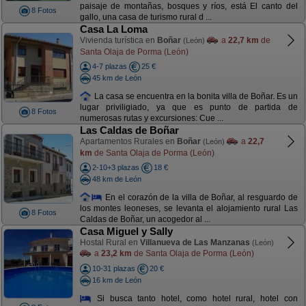
paisaje de montañas, bosques y ríos, está El canto del
8 Fotos
gallo, una casa de turismo rural d ...
Casa La Loma
Vivienda turística en
Boñar
a
22,7 km
de
(León)
Santa Olaja de Porma (León)
4-7 plazas
25 €
45 km de León
La casa se encuentra en la bonita villa de Boñar. Es un
lugar priviligiado, ya que es punto de partida de
8 Fotos
numerosas rutas y excursiones: Cue ...
Las Caldas de Boñar
Apartamentos Rurales en
Boñar
a
22,7
(León)
km
de Santa Olaja de Porma (León)
2-10+3 plazas
18 €
48 km de León
En el corazón de la villa de Boñar, al resguardo de
los montes leoneses, se levanta el alojamiento rural Las
8 Fotos
Caldas de Boñar, un acogedor al ...
Casa Miguel y Sally
Hostal Rural en
Villanueva de Las Manzanas
(León)
a
23,2 km
de Santa Olaja de Porma (León)
10-31 plazas
20 €
16 km de León
Si busca tanto hotel, como hotel rural, hotel con