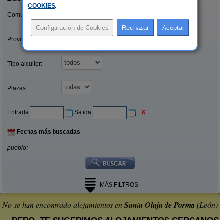
COOKIES
.
Comunidades:
Provincias/Islas:
Tipo alquiler:
Plazas:
X
Entrada:
Salida:
Fechas más buscadas
pueblo:
MÁS FILTROS
No se han encontrado alojamientos en
Santa Olaja de Porma
(León)