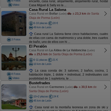
8 Fotos
encanto, casa rural, alojamiento, alojamiento rural, hostal
Video
Casa Miguel & Sally es la ...
Casa Rural La Salona
Casa Rural en
Boñar
a
23,3 km
de Santa
(León)
Olaja de Porma (León)
6-10 plazas
20 €
49 km de León
Casa rural La Salona tiene cinco habitaciones, cuatro
de ellas con cama de matrimonio y una doble, tres cuartos
3 Fotos
de baño, uno de ellos con hi ...
El Peralón
Casa Rural en
La Aldea de La Valdoncina
(León)
a
25,5 km
de Santa Olaja de Porma (León)
6-11 plazas
21 €
10 km de León
La casa consta de: 3 salones, 2 baños, cocina, 1
8 Fotos
habitación triple, 1 doble + individual, 2 individuales con
Video
posibilidad de 1 supletoria, te ...
Bustefrades
Casa Rural en
Carmenes
a
30,5 km
de
(León)
Santa Olaja de Porma (León)
10+2 plazas
24 €
45 km de León
Casa rural en la montaña leonesa en zona de ski y