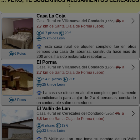
... PERO, TE SUGERIMOS ALOJAMIENTOS CERCANOS
:
Casa La Coja
Casa Rural en
Villanueva del Condado
a
(León)
2,7 km
de Santa Olaja de Porma (León)
6-7 plazas
20 €
25 km de León
Esta casa rural de alquiler completo fue en otros
tiempos una casa de labranza, construida hace más de
6 Fotos
200 años, ha sido restaurada respetan ...
El Porma
Casa Rural en
Villanueva del Condado
a
(León)
2,7 km
de Santa Olaja de Porma (León)
2-4+1 plazas
22 €
25 km de León
La casa se ofrece en alquiler completo, perfectamente
acondicionada para alojar de 2 a 4 personas, consta de
8 Fotos
un confortable salón-comedor co ...
El Vallín de Lan
Casa Rural en
Cerezales del Condado
a
(León)
5,8 km
de Santa Olaja de Porma (León)
6 plazas
19 €
33 km de León
El Vallín de Lan, que toma su nombre de un Valle