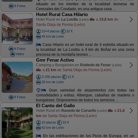
situado en los montes de la localidad leonesa de
8 Fotos
Cerezales del Condado, es una antigua casa ...
Hotel Rural Casa Hilario
Hotel Rural en
La Losilla
a
19,8 km
de
(León)
Santa Olaja de Porma (León)
10+4 plazas
32 €
45 km de León
Casa Hilario es un hotel rural de 4 estrella situado en
8 Fotos
la localidad de La Losilla a 4 km de Boñar en una zona
Video
preciosa de la montaña leones ...
Gmr Fenar Activo
Camping y Bungalows en
Robledo de Fenar
(León)
a
21 km
de Santa Olaja de Porma (León)
3-200 plazas
12 €
35 km de León
Gran variedad de alojamientos con todas las
comodidades y extras. Albergue, cabañas de madera o
8 Fotos
bungalows. Disponemos de todos los servicios ...
El Canto del Gallo
Hotel Rural en
Ranedo de Curueño
a
21,6
(León)
km
de Santa Olaja de Porma (León)
10 plazas
33 €
42 km de León
En las estribaciones de los Picos de Europa, en un