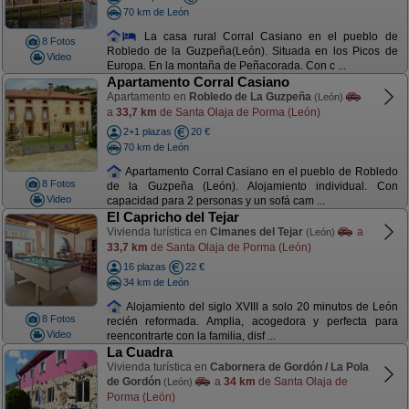
70 km de León
La casa rural Corral Casiano en el pueblo de
8 Fotos
Robledo de la Guzpeña(León). Situada en los Picos de
Video
Europa. En la montaña de Peñacorada. Con c ...
Apartamento Corral Casiano
Apartamento en
Robledo de La Guzpeña
(León)
a
33,7 km
de Santa Olaja de Porma (León)
2+1 plazas
20 €
70 km de León
Apartamento Corral Casiano en el pueblo de Robledo
8 Fotos
de la Guzpeña (León). Alojamiento individual. Con
Video
capacidad para 2 personas y un sofá cam ...
El Capricho del Tejar
Vivienda turística en
Cimanes del Tejar
a
(León)
33,7 km
de Santa Olaja de Porma (León)
16 plazas
22 €
34 km de León
Alojamiento del siglo XVIII a solo 20 minutos de León
8 Fotos
recién reformada. Amplia, acogedora y perfecta para
Video
reencontrarte con la familia, disf ...
La Cuadra
Vivienda turística en
Cabornera de Gordón / La Pola
de Gordón
a
34 km
de Santa Olaja de
(León)
Porma (León)