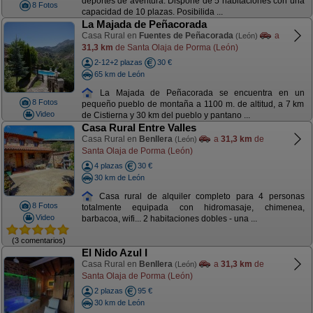
deportes de aventura. Dispone de 5 habitaciones con una
8 Fotos
capacidad de 10 plazas. Posibilida ...
La Majada de Peñacorada
Casa Rural en
Fuentes de Peñacorada
a
(León)
31,3 km
de Santa Olaja de Porma (León)
2-12+2 plazas
30 €
65 km de León
La Majada de Peñacorada se encuentra en un
8 Fotos
pequeño pueblo de montaña a 1100 m. de altitud, a 7 km
Video
de Cistierna y 30 km del pueblo y pantano ...
Casa Rural Entre Valles
Casa Rural en
Benllera
a
31,3 km
de
(León)
Santa Olaja de Porma (León)
4 plazas
30 €
30 km de León
Casa rural de alquiler completo para 4 personas
8 Fotos
totalmente equipada con hidromasaje, chimenea,
Video
barbacoa, wifi... 2 habitaciones dobles - una ...
(3 comentarios)
El Nido Azul I
Casa Rural en
Benllera
a
31,3 km
de
(León)
Santa Olaja de Porma (León)
2 plazas
95 €
30 km de León