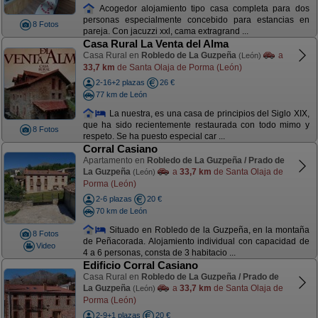
Acogedor alojamiento tipo casa completa para dos
personas especialmente concebido para estancias en
8 Fotos
pareja. Con jacuzzi xxl, cama extragrand ...
Casa Rural La Venta del Alma
Casa Rural en
Robledo de La Guzpeña
a
(León)
33,7 km
de Santa Olaja de Porma (León)
2-16+2 plazas
26 €
77 km de León
La nuestra, es una casa de principios del Siglo XIX,
que ha sido recientemente restaurada con todo mimo y
8 Fotos
respeto. Se ha puesto especial car ...
Corral Casiano
Apartamento en
Robledo de La Guzpeña / Prado de
La Guzpeña
a
33,7 km
de Santa Olaja de
(León)
Porma (León)
2-6 plazas
20 €
70 km de León
Situado en Robledo de la Guzpeña, en la montaña
8 Fotos
de Peñacorada. Alojamiento individual con capacidad de
Video
4 a 6 personas, consta de 3 habitacio ...
Edificio Corral Casiano
Casa Rural en
Robledo de La Guzpeña / Prado de
La Guzpeña
a
33,7 km
de Santa Olaja de
(León)
Porma (León)
2-9+1 plazas
20 €