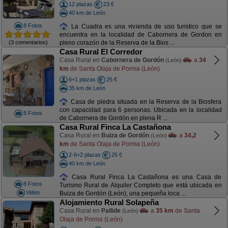
12 plazas
23 €
40 km de León
8 Fotos
La Cuadra es una vivienda de uso turistico que se
encuentra en la localidad de Cabornera de Gordon en
(3 comentarios)
pleno corazón de la Reserva de la Bios ...
Casa Rural El Corredor
Casa Rural en
Cabornera de Gordón
a
34
(León)
km
de Santa Olaja de Porma (León)
6+1 plazas
25 €
35 km de León
Casa de piedra situada en la Reserva de la Biosfera
con capacidad para 6 personas. Ubicada en la localidad
8 Fotos
de Cabornera de Gordón en plena R ...
Casa Rural Finca La Castañona
Casa Rural en
Buiza de Gordón
a
34,2
(León)
km
de Santa Olaja de Porma (León)
2-6+2 plazas
25 €
40 km de León
Casa Rural Finca La Castañona es una Casa de
8 Fotos
Turismo Rural de Alquiler Completo que está ubicada en
Video
Buiza de Gordón (León), una pequeña loca ...
Alojamiento Rural Solapeña
Casa Rural en
Pallide
a
35 km
de Santa
(León)
Olaja de Porma (León)