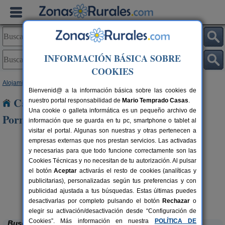
INFORMACIÓN BÁSICA SOBRE
COOKIES
Alojamientos
>
Castilla y León
>
León
> Santa Olaja de Porma
Bienvenid@ a la información básica sobre las cookies de
Casas Rurales cerca de Santa Olaja de
nuestro portal responsabilidad de
Mario Temprado Casas
.
Una cookie o galleta informática es un pequeño archivo de
Porma
información que se guarda en tu pc, smartphone o tablet al
visitar el portal. Algunas son nuestras y otras pertenecen a
empresas externas que nos prestan servicios. Las activadas
y necesarias para que todo funcione correctamente son las
Cookies Técnicas y no necesitan de tu autorización. Al pulsar
el botón
Aceptar
activarás el resto de cookies (analíticas y
publicitarias), personalizadas según tus preferencias y con
publicidad ajustada a tus búsquedas. Estas últimas puedes
Complejo Rural Aguas Frías
rs.
8+1 pers.
 €
27 €
La Omañuela (León)
desde
desactivarlas por completo pulsando el botón
Rechazar
o
elegir su activación/desactivación desde “Configuración de
Cookies”. Más información en nuestra
POLÍTICA DE
Buscar