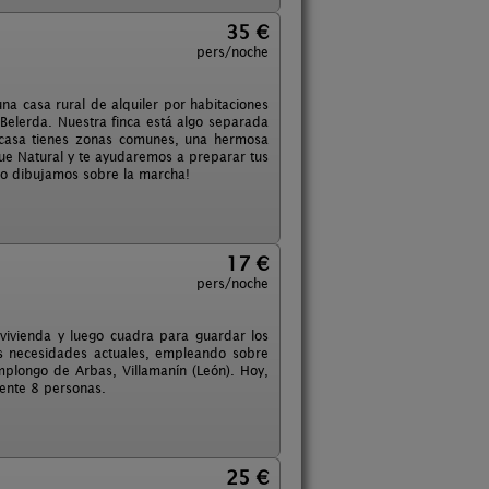
35 €
pers/noche
na casa rural de alquiler por habitaciones
Belerda. Nuestra finca está algo separada
 casa tienes zonas comunes, una hermosa
que Natural y te ayudaremos a preparar tus
 lo dibujamos sobre la marcha!
17 €
pers/noche
vivienda y luego cuadra para guardar los
las necesidades actuales, empleando sobre
plongo de Arbas, Villamanín (León). Hoy,
mente 8 personas.
25 €