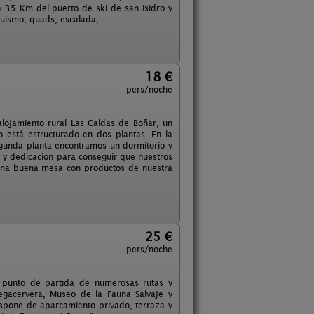
a 35 Km del puerto de ski de san isidro y
uismo, quads, escalada,...
18 €
pers/noche
alojamiento rural Las Caldas de Boñar, un
o está estructurado en dos plantas. En la
egunda planta encontramos un dormitorio y
 y dedicación para conseguir que nuestros
 una buena mesa con productos de nuestra
25 €
pers/noche
es punto de partida de numerosas rutas y
egacervera, Museo de la Fauna Salvaje y
Dispone de aparcamiento privado, terraza y