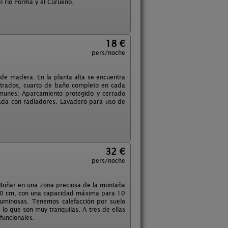
l rio Porma y el Curueño.
18 €
pers/noche
 de madera. En la planta alta se encuentra
otrados, cuarto de baño completo en cada
omunes: Aparcamiento protegido y cerrado
zada con radiadores. Lavadero para uso de
32 €
pers/noche
de Boñar en una zona preciosa de la montaña
90 cm, con una capacidad máxima para 10
 luminosas. Tenemos calefacción por suelo
lo que son muy tranquilas. A tres de ellas
funcionales.