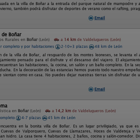
tuada en la villa de Boñar a la entrada del parque natural de mampodre y 
nvierno, también podrá disfrutar de deportes de verano como el rafting, pirag
Email
 de Boñar
os Rurales en
Boñar
(León)
a
14 km
de Valdelugueros (León)
er completo y por habitaciones
2-10+3 plazas
48 km de León
n de la villa de Boñar, al resguardo de los montes leoneses, se levanta el 
jamiento pensado para el disfrute y el descanso del viajero. El alojamient
ncuentran las habitaciones, la cocina, un salón y un baño completo. En la s
ducha. En la decoración de las estancias hemos puesto todo nuestro empeño
 sientan como en casa. No puedes dejar nuestras tierras sin disfrutar de
Email
oma
ística en
Boñar
(León)
a
14,2 km
de Valdelugueros (León)
completo
4-7 plazas
45 km de León
ncuentra en la bonita villa de Boñar. Es un lugar priviligiado, ya que 
: Cuevas de Valporquero, Cuevas de Llamazares, Hoces de Valdeteja y V
San Isidro. La casa tiene 4 habitaciones, 2 baños, cocina y salón-comedor. 