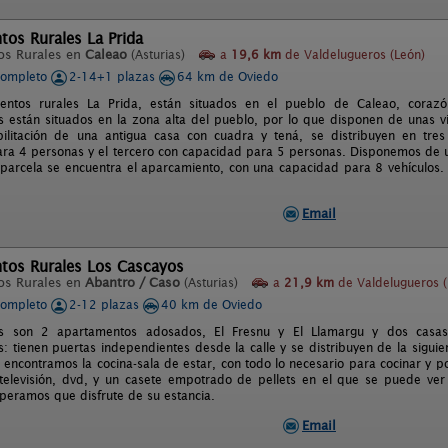
os Rurales La Prida
os Rurales en
Caleao
(Asturias)
a
19,6 km
de Valdelugueros (León)
completo
2-14+1 plazas
64 km de Oviedo
entos rurales La Prida, están situados en el pueblo de Caleao, cora
 están situados en la zona alta del pueblo, por lo que disponen de unas vis
bilitación de una antigua casa con cuadra y tená, se distribuyen en tre
ra 4 personas y el tercero con capacidad para 5 personas. Disponemos de un 
parcela se encuentra el aparcamiento, con una capacidad para 8 vehículos. 
Email
tos Rurales Los Cascayos
os Rurales en
Abantro / Caso
(Asturias)
a
21,9 km
de Valdelugueros (
completo
2-12 plazas
40 km de Oviedo
s son 2 apartamentos adosados, El Fresnu y El Llamargu y dos casas
: tienen puertas independientes desde la calle y se distribuyen de la siguie
a encontramos la cocina-sala de estar, con todo lo necesario para cocinar y
televisión, dvd, y un casete empotrado de pellets en el que se puede ver 
peramos que disfrute de su estancia.
Email