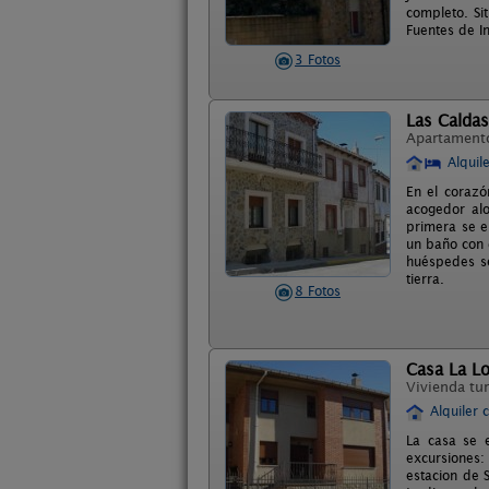
completo. Si
Fuentes de I
3 Fotos
Las Caldas
Apartament
Alquil
En el corazó
acogedor alo
primera se e
un baño con 
huéspedes se
tierra.
8 Fotos
Casa La L
Vivienda tur
Alquiler 
La casa se e
excursiones
estacion de 