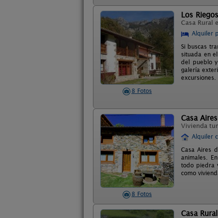
Los Riego
Casa Rural 
Alquiler 
Si buscas tr
situada en e
del pueblo 
galería exte
excursiones.
8 Fotos
Casa Aires
Vivienda tur
Alquiler 
Casa Aires d
animales. En
todo piedra 
como viviend
8 Fotos
Casa Rural