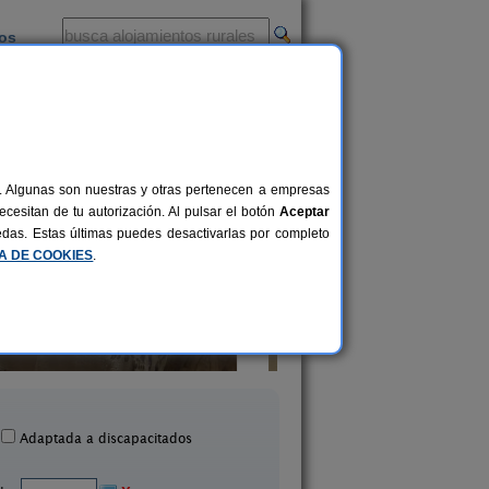
ios
-
al. Algunas son nuestras y otras pertenecen a empresas
cesitan de tu autorización. Al pulsar el botón
Aceptar
uedas. Estas últimas puedes desactivarlas por completo
CA DE COOKIES
.
Casa Rural Arti
Casa Rural Faldi
8 pers.
18 €
Valle de Finolledo (León)
Sosas de Laciana (L
desde
Adaptada a discapacitados