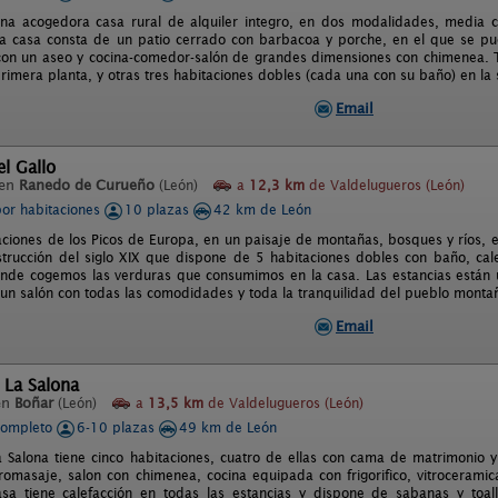
na acogedora casa rural de alquiler integro, en dos modalidades, media 
La casa consta de un patio cerrado con barbacoa y porche, en el que se pu
con un aseo y cocina-comedor-salón de grandes dimensiones con chimenea. T
primera planta, y otras tres habitaciones dobles (cada una con su baño) en la
Email
el Gallo
 en
Ranedo de Curueño
(León)
a
12,3 km
de Valdelugueros (León)
por habitaciones
10 plazas
42 km de León
aciones de los Picos de Europa, en un paisaje de montañas, bosques y ríos, e
strucción del siglo XIX que dispone de 5 habitaciones dobles con baño, cal
nde cogemos las verduras que consumimos en la casa. Las estancias están u
 un salón con todas las comodidades y toda la tranquilidad del pueblo mon
Email
 La Salona
en
Boñar
(León)
a
13,5 km
de Valdelugueros (León)
completo
6-10 plazas
49 km de León
a Salona tiene cinco habitaciones, cuatro de ellas con cama de matrimonio 
dromasaje, salon con chimenea, cocina equipada con frigorifico, vitrocerami
asa tiene calefacción en todas las estancias y dispone de sabanas y toa