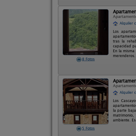
Apartament
Apartament
Alquiler 
Los apartam
apartamentos
tras la reha
capacidad pa
En la misma 
merenderos.
8 Fotos
Apartamen
Apartament
Alquiler 
Los Cascayo
apartamentos
la parte baj
matrimonio, 
ambiente. Es
5 Fotos