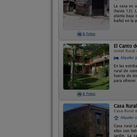
La casa es u
(hasta 12). 
planta baja 
baño) en la 
8 Fotos
El Canto d
Hotel Rural
Alquiler 
En las estrib
rural de con
huerta de do
para ofrecer
8 Fotos
Casa Rural
Casa Rural 
Alquiler 
Casa rural L
ellos con hi
jardin. La c