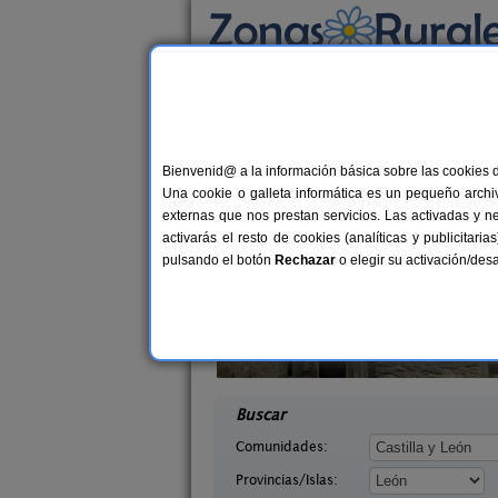
Busca por alojamiento
Alojamientos
>
Castilla y León
>
León
> Valde
Casas Rurales cerca 
Bienvenid@ a la información básica sobre las cookies 
Una cookie o galleta informática es un pequeño archiv
externas que nos prestan servicios. Las activadas y n
activarás el resto de cookies (analíticas y publicita
pulsando el botón
Rechazar
o elegir su activación/de
illasol
Complejo Rural Aguas Frías
2-6+1 pers.
8+
36 €
eón)
La Omañuela (León)
desde
desd
Buscar
Comunidades:
Provincias/Islas: