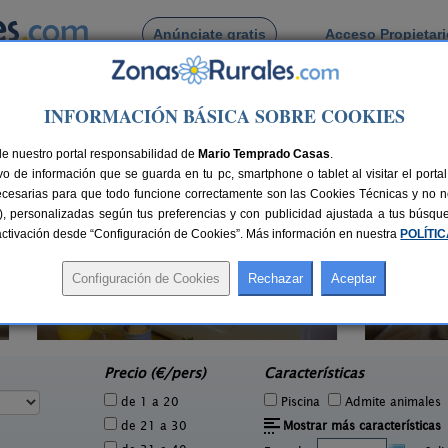
Anúnciate gratis
Acceso Propietar
Busca por pueblo
INFORMACIÓN BÁSICA SOBRE COOKIES
lugueros
de Valdelugueros
de nuestro portal responsabilidad de
Mario Temprado Casas
.
o de información que se guarda en tu pc, smartphone o tablet al visitar el port
ecesarias para que todo funcione correctamente son las Cookies Técnicas y no ne
rias), personalizadas según tus preferencias y con publicidad ajustada a tus búsq
sactivación desde “Configuración de Cookies”. Más información en nuestra
POLÍTI
Casa La Coja
1 pers.
6-7 pers.
27 €
20 €
Villanueva del Condado (León)
e
desde
Precio (€/pers)
Características
de 1 a 20
Piscina
Admite animales
de 21 a 30
Mostrar más características