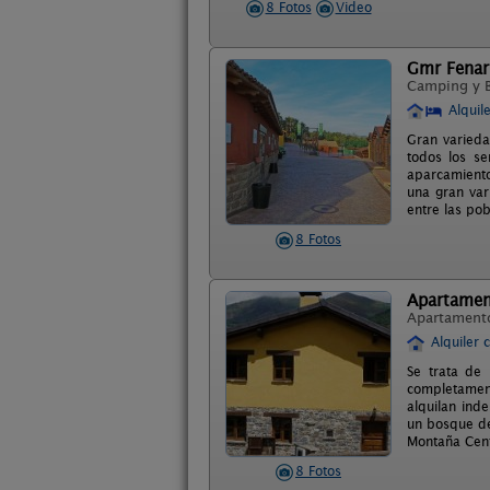
8 Fotos
Video
Gmr Fenar
Camping y 
Alquil
Gran varied
todos los se
aparcamiento
una gran var
entre las pob
8 Fotos
Apartamen
Apartament
Alquiler 
Se trata de 
completamen
alquilan ind
un bosque de
Montaña Centr
8 Fotos