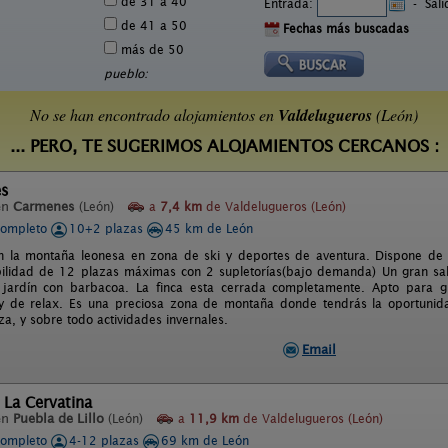
de 31 a 40
Entrada:
-
Sal
de 41 a 50
Fechas más buscadas
más de 50
pueblo:
No se han encontrado alojamientos en
Valdelugueros
(León)
... PERO, TE SUGERIMOS ALOJAMIENTOS CERCANOS :
es
en
Carmenes
(León)
a
7,4 km
de Valdelugueros (León)
completo
10+2 plazas
45 km de León
en la montaña leonesa en zona de ski y deportes de aventura. Dispone de
bilidad de 12 plazas máximas con 2 supletorías(bajo demanda) Un gran sa
jardín con barbacoa. La finca esta cerrada completamente. Apto para gru
y de relax. Es una preciosa zona de montaña donde tendrás la oportunida
a, y sobre todo actividades invernales.
Email
 La Cervatina
en
Puebla de Lillo
(León)
a
11,9 km
de Valdelugueros (León)
completo
4-12 plazas
69 km de León