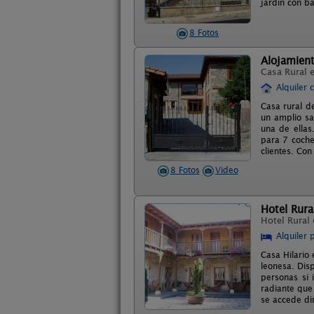
jardin con b
8 Fotos
Alojamient
Casa Rural 
Alquiler 
Casa rural d
un amplio sa
una de ellas
para 7 coche
clientes. Co
8 Fotos
Video
Hotel Rura
Hotel Rural
Alquiler 
Casa Hilario 
leonesa. Dis
personas si 
radiante que
se accede di