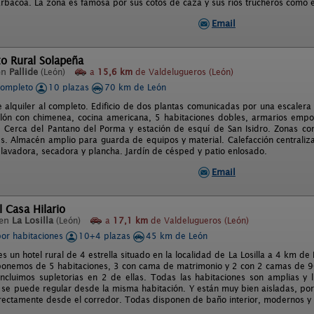
arbacoa. La zona es famosa por sus cotos de caza y sus ríos trucheros como e
Email
o Rural Solapeña
en
Pallide
(León)
a
15,6 km
de Valdelugueros (León)
completo
10 plazas
70 km de León
e alquiler al completo. Edificio de dos plantas comunicadas por una escalera
lón con chimenea, cocina americana, 5 habitaciones dobles, armarios emp
. Cerca del Pantano del Porma y estación de esquí de San Isidro. Zonas c
s. Almacén amplio para guarda de equipos y material. Calefacción centrali
n lavadora, secadora y plancha. Jardín de césped y patio enlosado.
Email
l Casa Hilario
 en
La Losilla
(León)
a
17,1 km
de Valdelugueros (León)
por habitaciones
10+4 plazas
45 km de León
es un hotel rural de 4 estrella situado en la localidad de La Losilla a 4 km 
ponemos de 5 habitaciones, 3 con cama de matrimonio y 2 con 2 camas de 
incluimos supletorias en 2 de ellas. Todas las habitaciones son amplias y
 se puede regular desde la misma habitación. Y están muy bien aisladas, por 
rectamente desde el corredor. Todas disponen de baño interior, modernos y 