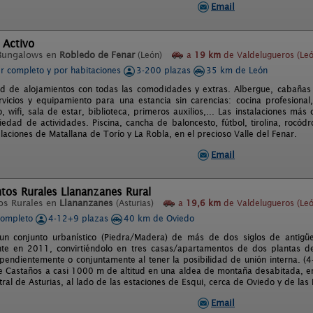
Email
 Activo
Bungalows en
Robledo de Fenar
(León)
a
19 km
de Valdelugueros (Leó
er completo y por habitaciones
3-200 plazas
35 km de León
ad de alojamientos con todas las comodidades y extras. Albergue, cabañ
rvicios y equipamiento para una estancia sin carencias: cocina profesiona
, wifi, sala de estar, biblioteca, primeros auxilios,... Las instalaciones má
iedad de actividades. Piscina, cancha de baloncesto, fútbol, tirolina, rocódr
laciones de Matallana de Torío y La Robla, en el precioso Valle del Fenar.
Email
tos Rurales Llananzanes Rural
os Rurales en
Llananzanes
(Asturias)
a
19,6 km
de Valdelugueros (Leó
completo
4-12+9 plazas
40 km de Oviedo
un conjunto urbanístico (Piedra/Madera) de más de dos siglos de antigüe
te en 2011, convirtiéndolo en tres casas/apartamentos de dos plantas d
ependientemente o conjuntamente al tener la posibilidad de unión interna. (
 Castaños a casi 1000 m de altitud en una aldea de montaña desabitada, en
al de Asturias, al lado de las estaciones de Esqui, cerca de Oviedo y de las 
Email