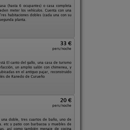
casa (hasta 6 ocupantes) o casa completa
eden meter los vehículos. Cuenta con una
res habitaciones dobles (cada una con su
 segunda planta.
33 €
pers/noche
stá El canto del gallo, una casa de turismo
efacción, un amplio salón con chimenea, y
bicadas en el antiguo pajar, reconstruido
tañés de Ranedo de Curueño
20 €
pers/noche
y una doble, tres cuartos de baño, uno de
ca. etc y patio con barbacoa y muebles de
llas, así como también menaje de cocina