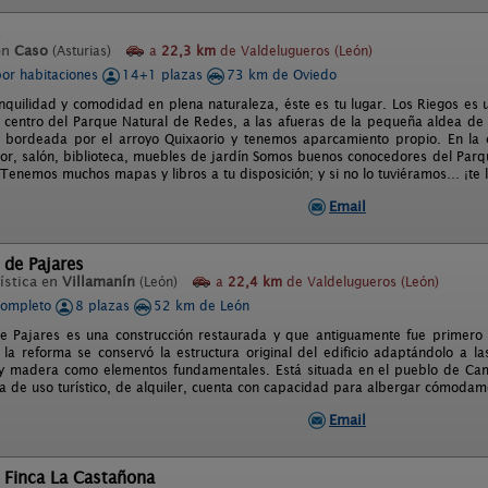
s
en
Caso
(Asturias)
a
22,3 km
de Valdelugueros (León)
por habitaciones
14+1 plazas
73 km de Oviedo
anquilidad y comodidad en plena naturaleza, éste es tu lugar. Los Riegos es u
l centro del Parque Natural de Redes, a las afueras de la pequeña aldea de 
y bordeada por el arroyo Quixaorio y tenemos aparcamiento propio. En la
rior, salón, biblioteca, muebles de jardín Somos buenos conocedores del Par
 Tenemos muchos mapas y libros a tu disposición; y si no lo tuviéramos… ¡te
Email
 de Pajares
ística en
Villamanín
(León)
a
22,4 km
de Valdelugueros (León)
completo
8 plazas
52 km de León
e Pajares es una construcción restaurada y que antiguamente fue primero 
 la reforma se conservó la estructura original del edificio adaptándolo a 
y madera como elementos fundamentales. Está situada en el pueblo de Cam
a de uso turístico, de alquiler, cuenta con capacidad para albergar cómoda
Email
 Finca La Castañona