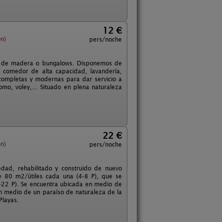
12 €
n)
pers/noche
as de madera o bungalows. Disponemos de
l, comedor de alta capacidad, lavandería,
s completas y modernas para dar servicio a
omo, voley,... Situado en plena naturaleza
22 €
n)
pers/noche
dad, rehabilitado y construido de nuevo
e 80 m2/útiles cada una (4-8 P), que se
4-22 P). Se encuentra ubicada en medio de
 medio de un paraíso de naturaleza de la
Playas.