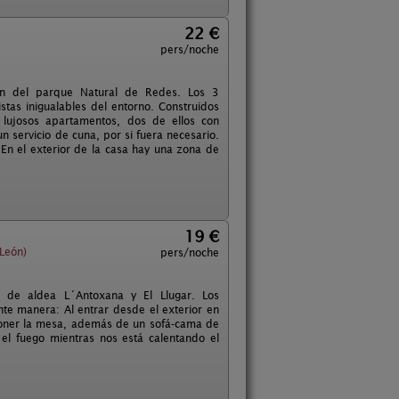
22 €
pers/noche
zón del parque Natural de Redes. Los 3
tas inigualables del entorno. Construidos
s lujosos apartamentos, dos de ellos con
servicio de cuna, por si fuera necesario.
En el exterior de la casa hay una zona de
19 €
León)
pers/noche
 de aldea L´Antoxana y El Llugar. Los
nte manera: Al entrar desde el exterior en
 poner la mesa, además de un sofá-cama de
el fuego mientras nos está calentando el