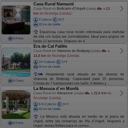
Casa Rural Namasté
Casa Rural en
Bellcaire d´Urgell
a
21
(Lleida)
km
de Alcoletge (Lleida)
12 plazas
30 €
35 km de Lleida
Espaciosa casa rural recién reformada para disfrutar
de ella con todas las comodidades. Ideal para grupos de
8 Fotos
hasta 12 personas. Dispone de 4 ...
Era de Cal Falillo
Casa Rural en
Vilanova de Bellpuig
a
(Lleida)
22,6 km
de Alcoletge (Lleida)
15+3 plazas
19 €
30 km de Lleida
Alojamiento rural situado en las afueras de
Vilanova de Bellpuig. Capacidad para 15 personas.
8 Fotos
Consta de 7 habitaciones con baño, 6 dobles y ...
La Masuca d´en Monfà
Casa Rural en
Almassor
a
22,6 km
de
(Lleida)
Alcoletge (Lleida)
6-8+2 plazas
24 €
40 km de Lleida
La Masuca está situada en medio de la plana de
Urgell, entre las comarcas de Pla d´Urgell, Noguera y
6 Fotos
Urgell, tierras fértiles para el conreo ...