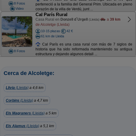
8 Fotos
perteneció a la familia del General Prim. Ubicada en pleno
Video
corazón de la villa de Verdú, junt ...
Cal París Rural
Casa Rural en
Donzell d´Urgell
a
39 km
(Lleida)
de Alcoletge (Lleida)
10-15 plazas
42 €
61 km de Lleida
Cal París es una casa rural con más de 7 siglos de
historia que ha sido reformada manteniendo su antigua
8 Fotos
estructura y dejando algunos detall ...
Cerca de Alcoletge:
Llivia
(Lleida)
a 4,6 km
Corbins
(Lleida)
a 4,7 km
Els Magraners
(Lleida)
a 5 km
Els Alamus
(Lleida)
a 5,1 km