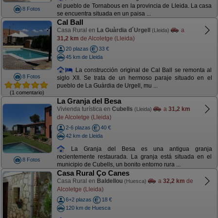
el pueblo de Tornabous en la provincia de Lleida. La casa
8 Fotos
se encuentra situada en un paisa ...
Cal Ball
Casa Rural en
La Guàrdia d´Urgell
a
(Lleida)
31,2 km
de Alcoletge (Lleida)
20 plazas
33 €
45 km de Lleida
La construcción original de Cal Ball se remonta al
8 Fotos
siglo XII. Se trata de un hermoso paraje situado en el
pueblo de La Guàrdia de Urgell, mu ...
(1 comentario)
La Granja del Besa
Vivienda turística en
Cubells
a
31,2 km
(Lleida)
de Alcoletge (Lleida)
2-6 plazas
40 €
42 km de Lleida
La Granja del Besa es una antigua granja
recientemente restaurada. La granja está situada en el
8 Fotos
municipio de Cubells, un bonito entorno rura ...
Casa Rural Ço Canes
Casa Rural en
Baldellou
a
32,2 km
de
(Huesca)
Alcoletge (Lleida)
6+2 plazas
18 €
120 km de Huesca