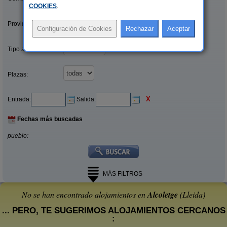
COOKIES
.
Provincias/Islas:
Tipo alquiler:
Plazas:
X
Entrada:
Salida:
Fechas más buscadas
pueblo:
MÁS FILTROS
No se han encontrado alojamientos en
Alcoletge
(Lleida)
... PERO, TE SUGERIMOS ALOJAMIENTOS CERCANOS
: