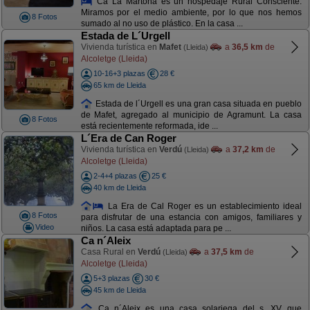
Ca La Martona es un hospedaje Rural Consciente.
Miramos por el medio ambiente, por lo que nos hemos
8 Fotos
sumado al no uso de plástico. En la casa ...
Estada de L´Urgell
Vivienda turística en
Mafet
a
36,5 km
de
(Lleida)
Alcoletge (Lleida)
10-16+3 plazas
28 €
65 km de Lleida
Estada de l´Urgell es una gran casa situada en pueblo
de Mafet, agregado al municipio de Agramunt. La casa
8 Fotos
está recientemente reformada, ide ...
L´Era de Can Roger
Vivienda turística en
Verdú
a
37,2 km
de
(Lleida)
Alcoletge (Lleida)
2-4+4 plazas
25 €
40 km de Lleida
La Era de Cal Roger es un establecimiento ideal
8 Fotos
para disfrutar de una estancia con amigos, familiares y
Video
niños. La casa está adaptada para pe ...
Ca n´Aleix
Casa Rural en
Verdú
a
37,5 km
de
(Lleida)
Alcoletge (Lleida)
5+3 plazas
30 €
45 km de Lleida
Ca n´Aleix es una casa solariega del s. XV que