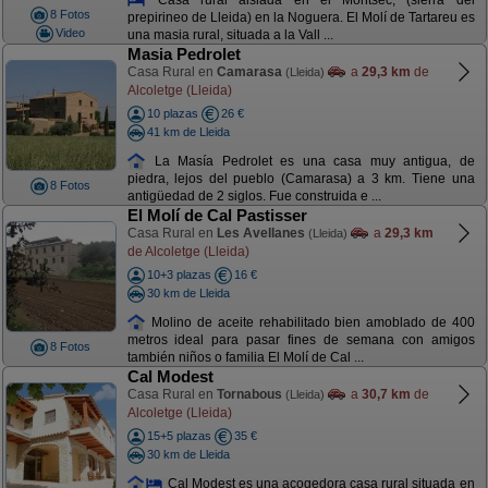
8 Fotos
prepirineo de Lleida) en la Noguera. El Molí de Tartareu es
Video
una masia rural, situada a la Vall ...
Masia Pedrolet
Casa Rural en
Camarasa
a
29,3 km
de
(Lleida)
Alcoletge (Lleida)
10 plazas
26 €
41 km de Lleida
La Masía Pedrolet es una casa muy antigua, de
piedra, lejos del pueblo (Camarasa) a 3 km. Tiene una
8 Fotos
antigüedad de 2 siglos. Fue construida e ...
El Molí de Cal Pastisser
Casa Rural en
Les Avellanes
a
29,3 km
(Lleida)
de Alcoletge (Lleida)
10+3 plazas
16 €
30 km de Lleida
Molino de aceite rehabilitado bien amoblado de 400
metros ideal para pasar fines de semana con amigos
8 Fotos
también niños o familia El Molí de Cal ...
Cal Modest
Casa Rural en
Tornabous
a
30,7 km
de
(Lleida)
Alcoletge (Lleida)
15+5 plazas
35 €
30 km de Lleida
Cal Modest es una acogedora casa rural situada en