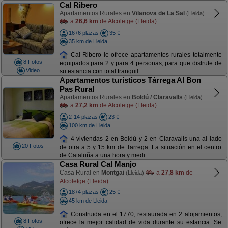
Cal Ribero
Apartamentos Rurales en
Vilanova de La Sal
(Lleida)
a
26,6 km
de Alcoletge (Lleida)
16+6 plazas
35 €
35 km de Lleida
Cal Ribero le ofrece apartamentos rurales totalmente
8 Fotos
equipados para 2 y para 4 personas, para que disfrute de
Video
su estancia con total tranquil ...
Apartamentos turísticos Tárrega Al Bon
Pas Rural
Apartamentos Rurales en
Boldú / Claravalls
(Lleida)
a
27,2 km
de Alcoletge (Lleida)
2-14 plazas
23 €
100 km de Lleida
4 viviendas 2 en Boldú y 2 en Claravalls una al lado
20 Fotos
de otra a 5 y 15 km de Tarrega. La situación en el centro
de Cataluña a una hora y medi ...
Casa Rural Cal Manjo
Casa Rural en
Montgai
a
27,8 km
de
(Lleida)
Alcoletge (Lleida)
18+4 plazas
25 €
45 km de Lleida
Construida en el 1770, restaurada en 2 alojamientos,
8 Fotos
ofrece la mejor calidad de vida durante su estancia. Se