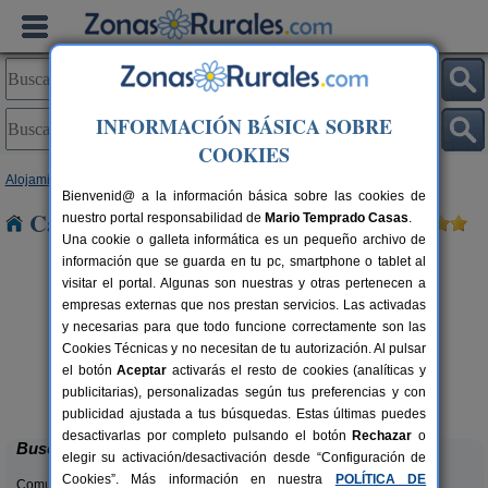
INFORMACIÓN BÁSICA SOBRE
COOKIES
Alojamientos
>
Cataluña
>
Lleida
> Alcoletge
Bienvenid@ a la información básica sobre las cookies de
Casas Rurales cerca de Alcoletge
nuestro portal responsabilidad de
Mario Temprado Casas
.
Una cookie o galleta informática es un pequeño archivo de
información que se guarda en tu pc, smartphone o tablet al
visitar el portal. Algunas son nuestras y otras pertenecen a
empresas externas que nos prestan servicios. Las activadas
y necesarias para que todo funcione correctamente son las
Cookies Técnicas y no necesitan de tu autorización. Al pulsar
el botón
Aceptar
activarás el resto de cookies (analíticas y
Masia Mas d´en Bosch
rs.
22+2 pers.
publicitarias), personalizadas según tus preferencias y con
 €
35 €
La Baronia de Rialb (Lleida)
desde
publicidad ajustada a tus búsquedas. Estas últimas puedes
desactivarlas por completo pulsando el botón
Rechazar
o
Buscar
elegir su activación/desactivación desde “Configuración de
Cookies”. Más información en nuestra
POLÍTICA DE
Comunidades: