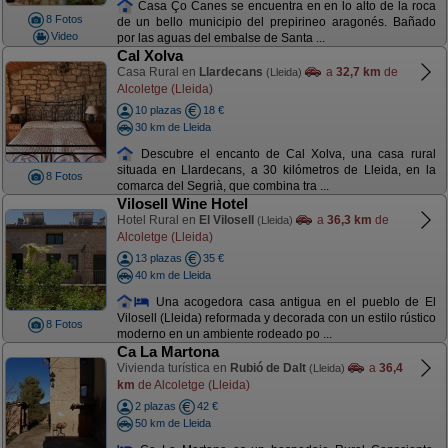
Casa Ço Canes se encuentra en en lo alto de la roca
8 Fotos
de un bello municipio del prepirineo aragonés. Bañado
Video
por las aguas del embalse de Santa ...
Cal Xolva
Casa Rural en
Llardecans
a
32,7 km
de
(Lleida)
Alcoletge (Lleida)
10 plazas
18 €
30 km de Lleida
Descubre el encanto de Cal Xolva, una casa rural
situada en Llardecans, a 30 kilómetros de Lleida, en la
8 Fotos
comarca del Segrià, que combina tra ...
Vilosell Wine Hotel
Hotel Rural en
El Vilosell
a
36,3 km
de
(Lleida)
Alcoletge (Lleida)
13 plazas
35 €
40 km de Lleida
Una acogedora casa antigua en el pueblo de El
Vilosell (Lleida) reformada y decorada con un estilo rústico
8 Fotos
moderno en un ambiente rodeado po ...
Ca La Martona
Vivienda turística en
Rubió de Dalt
a
36,4
(Lleida)
km
de Alcoletge (Lleida)
2 plazas
42 €
50 km de Lleida