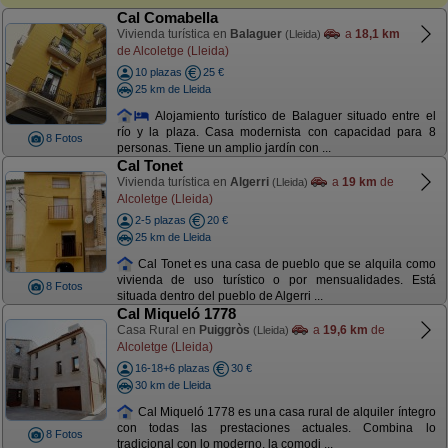
Cal Comabella
Vivienda turística en
Balaguer
a
18,1 km
(Lleida)
de Alcoletge (Lleida)
10 plazas
25 €
25 km de Lleida
Alojamiento turístico de Balaguer situado entre el
río y la plaza. Casa modernista con capacidad para 8
8 Fotos
personas. Tiene un amplio jardín con ...
Cal Tonet
Vivienda turística en
Algerri
a
19 km
de
(Lleida)
Alcoletge (Lleida)
2-5 plazas
20 €
25 km de Lleida
Cal Tonet es una casa de pueblo que se alquila como
vivienda de uso turístico o por mensualidades. Está
8 Fotos
situada dentro del pueblo de Algerri ...
Cal Miqueló 1778
Casa Rural en
Puiggròs
a
19,6 km
de
(Lleida)
Alcoletge (Lleida)
16-18+6 plazas
30 €
30 km de Lleida
Cal Miqueló 1778 es una casa rural de alquiler íntegro
con todas las prestaciones actuales. Combina lo
8 Fotos
tradicional con lo moderno, la comodi ...