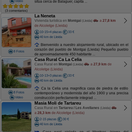
Video
sitúa cerca de Balaguer, capita ...
(3 comentarios)
La Neneta
Vivienda turística en
Montgai
a
27,8 km
(Lleida)
de Alcoletge (Lleida)
10-15+4 plazas
33 €
40 km de Lleida
Bienvenido a nuestro alojamiento rural, ubicado en el
corazón del pueblo de Montgai (Lleida) Pequeño pueblo
8 Fotos
de aproximadamente 450 habitante ...
Casa Rural Ca La Celia
Casa Rural en
Montgai
a
27,9 km
de
(Lleida)
Alcoletge (Lleida)
10-13+3 plazas
33 €
40 km de Lleida
Ca la Celia una magnifica casa de piedra de estilo
8 Fotos
contemporáneo y modernista del año 1900 y una precisa
Video
construcción perfectamente integrad ...
Masia Moli de Tartareu
Casa Rural en
Tartareu / Les Avellanes
(Lleida)
a
28,3 km
de Alcoletge (Lleida)
2-15 plazas
30 €
40 km de Lleida
Casa rural aislada en el Montsec, (sierra del