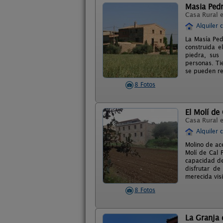
Masia Pedr
Casa Rural 
Alquiler 
La Masía Ped
construida e
piedra, sus
personas. Ti
se pueden rea
8 Fotos
El Molí de 
Casa Rural 
Alquiler 
Molino de ac
Molí de Cal 
capacidad de
disfrutar de
merecida visi
8 Fotos
La Granja 