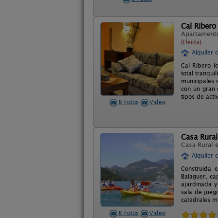
Cal Ribero
Apartament
(Lleida)
Alquiler 
Cal Ribero l
total tranqui
municipales 
con un gran 
tipos de acti
8 Fotos
Video
Casa Rural
Casa Rural 
Alquiler 
Construida e
Balaguer, ca
ajardinada y
sala de juego
catedrales mu
8 Fotos
Video