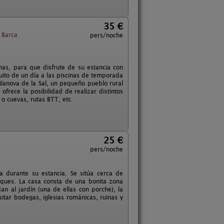
35 €
 Barca
pers/noche
as, para que disfrute de su estancia con
atuito de un día a las piscinas de temporada
ilanova de la Sal, un pequeño pueblo rural
frece la posibilidad de realizar distintos
 o cuevas, rutas BTT, etc.
25 €
pers/noche
a durante su estancia. Se sitúa cerca de
ques. La casa consta de una bonita zona
n al jardín (una de ellas con porche), la
sitar bodegas, iglesias románicas, ruinas y