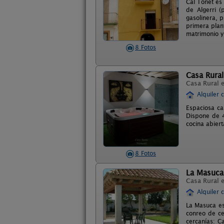
Cal Tonet es
de Algerri (
gasolinera, p
primera plan
matrimonio y
8 Fotos
Casa Rura
Casa Rural 
Alquiler 
Espaciosa ca
Dispone de 4
cocina abier
8 Fotos
La Masuca
Casa Rural 
Alquiler 
La Masuca est
conreo de ce
cercanías: Ca