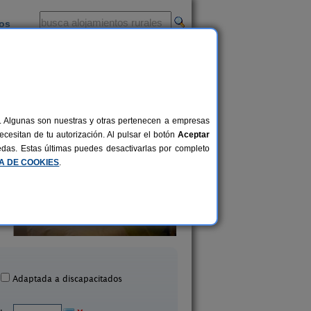
ios
-
al. Algunas son nuestras y otras pertenecen a empresas
cesitan de tu autorización. Al pulsar el botón
Aceptar
uedas. Estas últimas puedes desactivarlas por completo
CA DE COOKIES
.
tamentos turísticos Tárrega
2-14 pers.
23 €
Al Bon Pas Rural
Casa Sisquet
desde
Boldú (Lleida)
Montcortes (Lleida
Adaptada a discapacitados