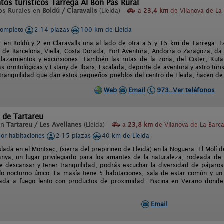
os turísticos Tárrega Al Bon Pas Rural
os Rurales en
Boldú / Claravalls
(Lleida)
a
23,4 km
de Vilanova de La
completo
2-14 plazas
100 km de Lleida
2 en Boldú y 2 en Claravalls una al lado de otra a 5 y 15 km de Tarrega. La
 de Barcelona, Viella, Costa Dorada, Port Aventura, Andorra o Zaragoza, da
lazamientos y excursiones. También las rutas de la zona, del Cister, Ruta 
as ornitológicas y Estany de Ibars, Escalada, deporte de aventura y astro tu
y tranquilidad que dan estos pequeños pueblos del centro de Lleida, hacen de
Web
Email
973..Ver teléfonos
 de Tartareu
en
Tartareu / Les Avellanes
(Lleida)
a
23,8 km
de Vilanova de La Barca 
por habitaciones
2-15 plazas
40 km de Lleida
slada en el Montsec, (sierra del prepirineo de Lleida) en la Noguera. El Molí 
fanya, un lugar privilegiado para los amantes de la naturaleza, rodeada d
de descansar y tener tranquilidad, podrás escuchar la diversidad de pájaros
lo nocturno único. La masía tiene 5 habitaciones, sala de estar común y 
zada a fuego lento con productos de proximidad. Piscina en Verano donde
Email