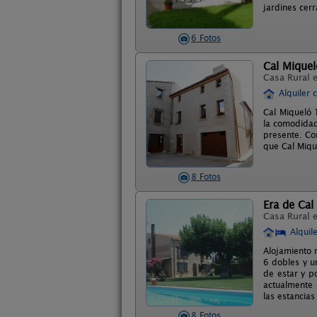
jardines cer
6 Fotos
Cal Mique
Casa Rural 
Alquiler 
Cal Miqueló 
la comodidad
presente. Co
que Cal Miqu
8 Fotos
Era de Cal 
Casa Rural 
Alquil
Alojamiento 
6 dobles y u
de estar y p
actualmente 
las estancias
8 Fotos