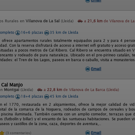
Email
os Rurales en
Vilanova de La Sal
(Lleida)
a
21,6 km
de Vilanova de La
completo
16+6 plazas
35 km de Lleida
e ofrece apartamentos rurales totalmente equipados para 2 y para 4 person
lidad. Con la reserva disfrutará de acceso a internet wifi gratuito y acceso gr
situadas a pocos metros de Cal Ribero. Cal Ribero se encuentra situado en V
encanto y rodeado de pura naturaleza. Ubicado en el pre-pirineo catalán, te o
vidades: el Tren de los Lagos, paseos en barca o caballo, visita a monasterios
Email
 Cal Manjo
en
Montgai
(Lleida)
a
22,8 km
de Vilanova de La Barca (Lleida)
completo
18+4 plazas
45 km de Lleida
n el 1770, restaurada en 2 alojamientos, ofrece la mejor calidad de vid
pital de la comarca de la Noguera, rodeados de campos de cereales y bos
 piscina iluminada. También cuenta con un amplio comedor, terrazas que da
s (futbolín y billar) y el encanto de las suntuosas habitaciones. Se pueden vi
seos y castillos de la zona, caza, deportes de aventura,..
Email
(3 comentarios)