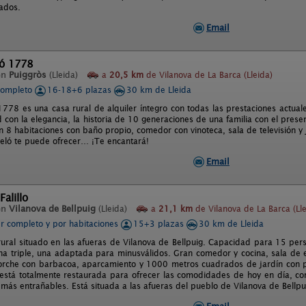
rados.
Email
ló 1778
en
Puiggròs
(Lleida)
a
20,5 km
de Vilanova de La Barca (Lleida)
completo
16-18+6 plazas
30 km de Lleida
1778 es una casa rural de alquiler íntegro con todas las prestaciones actual
 con la elegancia, la historia de 10 generaciones de una familia con el pres
n 8 habitaciones con baño propio, comedor con vinoteca, sala de televisión y 
eló te puede ofrecer… ¡Te encantará!
Email
Falillo
en
Vilanova de Bellpuig
(Lleida)
a
21,1 km
de Vilanova de La Barca (Lle
er completo y por habitaciones
15+3 plazas
30 km de Lleida
rural situado en las afueras de Vilanova de Bellpuig. Capacidad para 15 per
na triple, una adaptada para minusválidos. Gran comedor y cocina, sala de 
orche con barbacoa, aparcamiento y 1000 metros cuadrados de jardín con pisc
está totalmente restaurada para ofrecer las comodidades de hoy en día, co
 más entrañables. Está situada a las afueras del pueblo de Vilanova de Bellpu