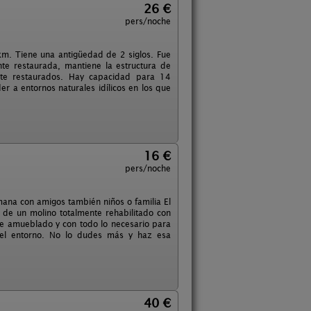
26 €
pers/noche
km. Tiene una antigüedad de 2 siglos. Fue
te restaurada, mantiene la estructura de
te restaurados. Hay capacidad para 14
 a entornos naturales idílicos en los que
16 €
pers/noche
ana con amigos también niños o familia El
a de un molino totalmente rehabilitado con
e amueblado y con todo lo necesario para
 del entorno. No lo dudes más y haz esa
40 €