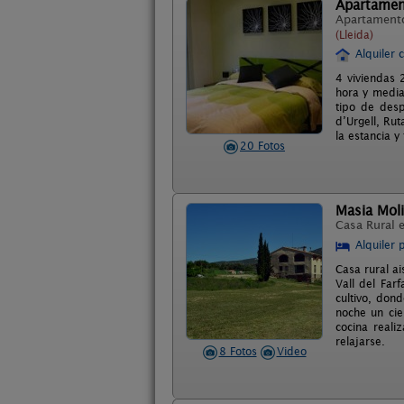
Apartament
Apartament
(Lleida)
Alquiler 
4 viviendas 
hora y media
tipo de desp
d’Urgell, Rut
la estancia 
20 Fotos
Masia Moli
Casa Rural 
Alquiler 
Casa rural ai
Vall del Far
cultivo, don
noche un cie
cocina reali
relajarse.
8 Fotos
Video