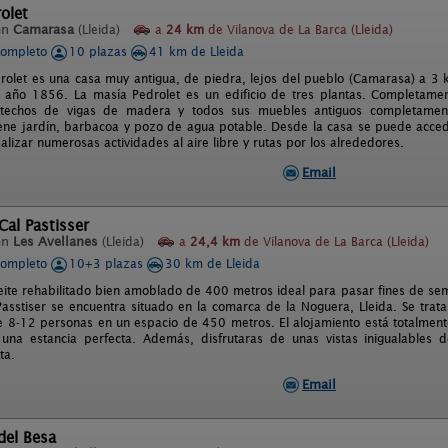
olet
en
Camarasa
(Lleida)
a
24 km
de Vilanova de La Barca (Lleida)
completo
10 plazas
41 km de Lleida
rolet es una casa muy antigua, de piedra, lejos del pueblo (Camarasa) a 3 
l año 1856. La masía Pedrolet es un edificio de tres plantas. Completamen
 techos de vigas de madera y todos sus muebles antiguos completamen
ene jardín, barbacoa y pozo de agua potable. Desde la casa se puede acceder
lizar numerosas actividades al aire libre y rutas por los alrededores.
Email
Cal Pastisser
en
Les Avellanes
(Lleida)
a
24,4 km
de Vilanova de La Barca (Lleida)
completo
10+3 plazas
30 km de Lleida
eite rehabilitado bien amoblado de 400 metros ideal para pasar fines de sem
Passtiser se encuentra situado en la comarca de la Noguera, Lleida. Se trat
 8-12 personas en un espacio de 450 metros. El alojamiento está totalment
 una estancia perfecta. Además, disfrutaras de unas vistas inigualables
ta.
Email
del Besa