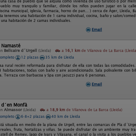
 una casa de pueblo que se alquila como vivienda de uso turístico o por men
pueblo muy tranquilo y familiar, dónde los niños pueden jugar en la calle
iscina municipal, iglesia, farmacia, horno de pan... ) cerca de Áger, Lleida, 
ta tenemos una habitación de 1 cama individual, cocina, baño y salon/comedo
 una habitación de 2 camas individuales.
Email
l Namasté
en
Bellcaire d´Urgell
(Lleida)
a
16,1 km
de Vilanova de La Barca (Lleida
completo
12 plazas
35 km de Lleida
sa rural recién reformada para disfrutar de ella con todas las comodidades
 habitaciones, todas con baño y aire acondicionado. Sala polivalente con bi
ta. Terraza con barbacoa y Spa con jacuzzi para 6 personas.
Email
 d´en Monfà
en
Almassor
(Lleida)
a
18,9 km
de Vilanova de La Barca (Lleida)
completo
6-8+2 plazas
40 km de Lleida
á situada en medio de la plana de Urgell, entre las comarcas de Pla d´Urgell,
reales, fruta, hortalizas y viñas. Se puede disfrutar de un ambiente muy tran
stell de Remey, lago de Ivars y Vilasana, el canal o la visita a los pueblos v