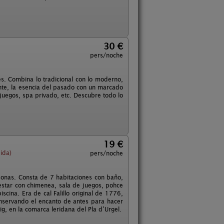
30 €
pers/noche
es. Combina lo tradicional con lo moderno,
ente, la esencia del pasado con un marcado
juegos, spa privado, etc. Descubre todo lo
19 €
ida)
pers/noche
sonas. Consta de 7 habitaciones con baño,
estar con chimenea, sala de juegos, pohce
ina. Era de cal Falillo original de 1776,
nservando el encanto de antes para hacer
ig, en la comarca leridana del Pla d’Urgel.