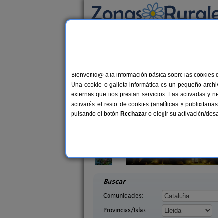
Busca por alojamiento
Alojamientos
>
Cataluña
>
Lleida
> Vilanova 
Casas Rurales cerca 
Bienvenid@ a la información básica sobre las cookies 
Una cookie o galleta informática es un pequeño archiv
externas que nos prestan servicios. Las activadas y n
activarás el resto de cookies (analíticas y publicita
pulsando el botón
Rechazar
o elegir su activación/de
arra
El Corral de Lladurs
7-11+2 pers.
30+
25 €
 (Lleida)
Lladurs (Lleida)
desde
desd
Buscar
Comunidades:
Provincias/Islas: