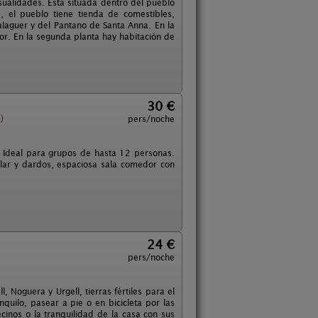
sualidades. Está situada dentro del pueblo
, el pueblo tiene tienda de comestibles,
Balaguer y del Pantano de Santa Anna. En la
r. En la segunda planta hay habitación de
30 €
)
pers/noche
. Ideal para grupos de hasta 12 personas.
llar y dardos, espaciosa sala comedor con
24 €
pers/noche
 Noguera y Urgell, tierras fértiles para el
quilo, pasear a pie o en bicicleta por las
ecinos o la tranquilidad de la casa con sus