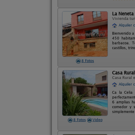
La Neneta
Vivienda tur
Alquiler 
Bienvenido a
450 habitan
barbacoa. T
castillos, tr
8 Fotos
Casa Rural
Casa Rural 
Alquiler 
Ca la Celia
perfectament
6 amplias ha
comedor y s
simplemente
8 Fotos
Video