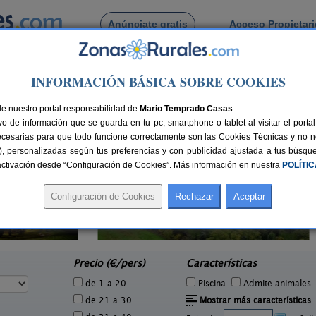
Anúnciate gratis
Acceso Propietar
Busca por pueblo
INFORMACIÓN BÁSICA SOBRE COOKIES
de La Barca
de Vilanova de La Barca
de nuestro portal responsabilidad de
Mario Temprado Casas
.
o de información que se guarda en tu pc, smartphone o tablet al visitar el port
ecesarias para que todo funcione correctamente son las Cookies Técnicas y no ne
rias), personalizadas según tus preferencias y con publicidad ajustada a tus búsq
sactivación desde “Configuración de Cookies”. Más información en nuestra
POLÍTI
Apar
Masia Mas d´en Bosch
5 pers.
22+2 pers.
26 €
35 €
La Baronia de Rialb (Lleida)
e
desde
Precio (€/pers)
Características
de 1 a 20
Piscina
Admite animales
de 21 a 30
Mostrar más características