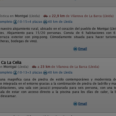
ística en
Montgai
(Lleida)
a
22,9 km
de Vilanova de La Barca (Lleida)
completo
10-15+4 plazas
40 km de Lleida
 nuestro alojamiento rural, ubicado en el corazón del pueblo de Montgai (
tes. Alojamiento para 15/20 personas. Consta de 6 habitaciones con 6 
erraza exterior con ping-pong. Cómodamente situada para hacer turismo
incheras, bodegas de vino).
Email
 Ca La Celia
en
Montgai
(Lleida)
a
23 km
de Vilanova de La Barca (Lleida)
completo
10-13+3 plazas
40 km de Lleida
 una magnifica casa de piedra de estilo contemporáneo y modernista d
e integrada en el entorno gracias a la combinación de piedra de ladrillo y ma
bitaciones, una sala con jacuzzi preparada para seis persona, con una te
ala de estar con acceso directo a la piscina para los días de calor, l
 descansar.
Email