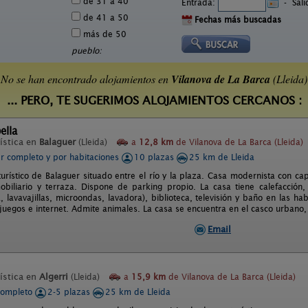
de 31 a 40
Entrada:
-
Sal
de 41 a 50
Fechas más buscadas
más de 50
pueblo:
No se han encontrado alojamientos en
Vilanova de La Barca
(Lleida)
... PERO, TE SUGERIMOS ALOJAMIENTOS CERCANOS :
ella
ística en
Balaguer
(Lleida)
a
12,8 km
de Vilanova de La Barca (Lleida)
er completo y por habitaciones
10 plazas
25 km de Lleida
turístico de Balaguer situado entre el río y la plaza. Casa modernista con 
obiliario y terraza. Dispone de parking propio. La casa tiene calefacción
, lavavajillas, microondas, lavadora), biblioteca, televisión y baño en las ha
juegos e internet. Admite animales. La casa se encuentra en el casco urbano, 
Email
ística en
Algerri
(Lleida)
a
15,9 km
de Vilanova de La Barca (Lleida)
completo
2-5 plazas
25 km de Lleida