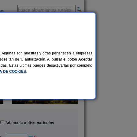
ios
-
al. Algunas son nuestras y otras pertenecen a empresas
cesitan de tu autorización. Al pulsar el botón
Aceptar
uedas. Estas últimas puedes desactivarlas por completo
CA DE COOKIES
.
El Corral de Lladurs
Casa Sisquet
30+5 pers.
26 €
Lladurs (Lleida)
Montcortes (Lleida
desde
Adaptada a discapacitados