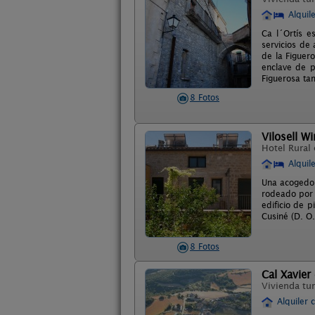
Alquil
Ca l´Ortís e
servicios de
de la Figuer
enclave de 
Figuerosa tam
8 Fotos
Vilosell W
Hotel Rural
Alquil
Una acogedor
rodeado por e
edificio de 
Cusiné (D. O
8 Fotos
Cal Xavier
Vivienda tur
Alquiler 