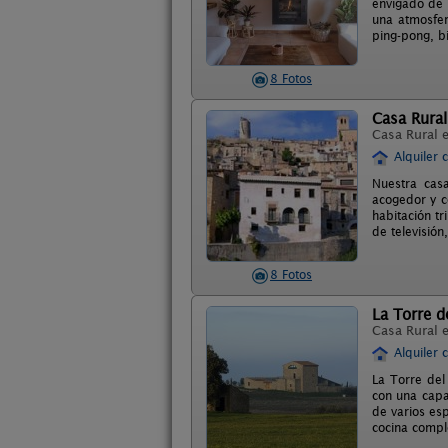
envigado de 
una atmosfer
ping-pong, bi
8 Fotos
Casa Rural
Casa Rural 
Alquiler 
Nuestra cas
acogedor y c
habitación t
de televisión
8 Fotos
La Torre d
Casa Rural 
Alquiler 
La Torre del
con una capa
de varios esp
cocina compl