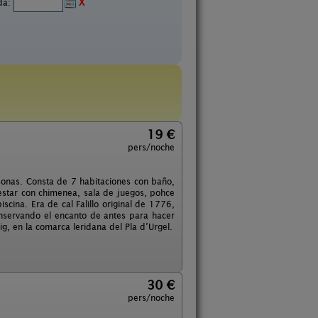
ida:
X
19 €
pers/noche
sonas. Consta de 7 habitaciones con baño,
estar con chimenea, sala de juegos, pohce
ina. Era de cal Falillo original de 1776,
nservando el encanto de antes para hacer
ig, en la comarca leridana del Pla d’Urgel.
30 €
pers/noche