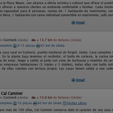
a la Plaza Mayor, con alcance a oferta turística y cultural que ofrece el pu
e ofrecer a nuestros clientes un ambiente confortable y familiar. Cada rincó
n capacidad para 8 personas, consta de: 1 habitación de matrimonio, coc
n litera, 1 habitación con cama individual convertible en matrimonio, sofá cam
Email
en
Guimerà
(Lleida)
a
13,7 km
de Belianes (Lleida)
completo
9-15 plazas
65 km de Lleida
ca casa rural en Guimerà, pueblo medieval de lUrgell, Lleida. Casa completa
. En la planta baja tenemos el recibidor, el baño de cortesía, la cocina to
a de estar, hogar y salida al patio con zona de barbacoa y muebles de jar
as empresas habitaciones (3 triples y 3 dobles), todas ellas con baño indi
s de ellas cuentan con terraza propia. Las casas tienen salida a una calle
Email
 Cal Caminer
en
Guimerà
(Lleida)
a
13,9 km
de Belianes (Lleida)
completo
10 plazas
60 km de Lleida
Fechas Libres
ace más de 100 años, Cal Caminer conserva todo el carácter de una casa d