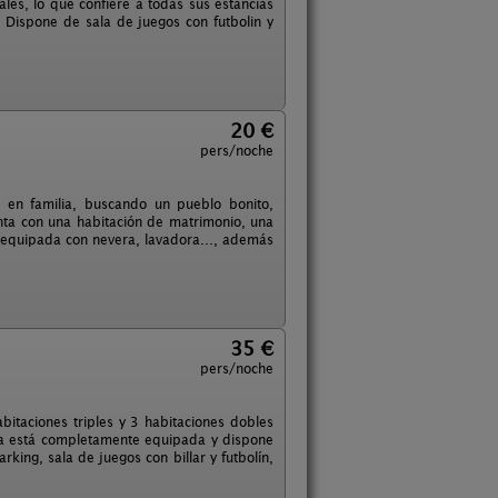
es, lo que confiere a todas sus estancias
. Dispone de sala de juegos con futbolin y
20 €
pers/noche
 en familia, buscando un pueblo bonito,
enta con una habitación de matrimonio, una
 equipada con nevera, lavadora..., además
35 €
pers/noche
bitaciones triples y 3 habitaciones dobles
sa está completamente equipada y dispone
king, sala de juegos con billar y futbolín,