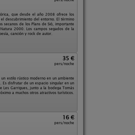
tórica, que desde el año 2008 ofrece los
el descubrimiento del entorno. El término
os secanos de los Plans de Sió, importante
d Natura 2000. Los campos segados de la
oesía, canción y rock de autor.
35 €
pers/noche
n un estilo rústico moderno en un ambiente
a. Es disfrutar de un espacio singular en un
de Les Garrigues, junto a la bodega Tomàs
ximo a muchos otros atractivos turísticos.
16 €
pers/noche