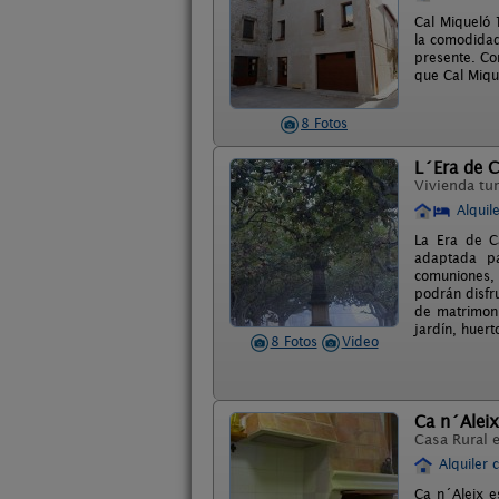
Cal Miqueló 
la comodidad
presente. Co
que Cal Miqu
8 Fotos
L´Era de 
Vivienda tur
Alquil
La Era de Ca
adaptada pa
comuniones, 
podrán disfru
de matrimoni
jardín, huert
8 Fotos
Video
Ca n´Aleix
Casa Rural 
Alquiler 
Ca n´Aleix e