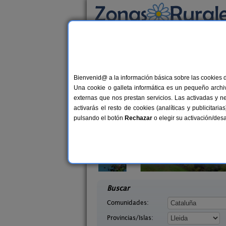
Busca por alojamiento
Alojamientos
>
Cataluña
>
Lleida
> Belianes
Casas Rurales cerca 
Bienvenid@ a la información básica sobre las cookies 
Una cookie o galleta informática es un pequeño archiv
externas que nos prestan servicios. Las activadas y n
activarás el resto de cookies (analíticas y publicita
pulsando el botón
Rechazar
o elegir su activación/de
arra
Masia Mas d´en Bosch
7-11+2 pers.
22+
25 €
 (Lleida)
La Baronia de Rialb (Lleida)
desde
desd
Buscar
Comunidades:
Provincias/Islas: