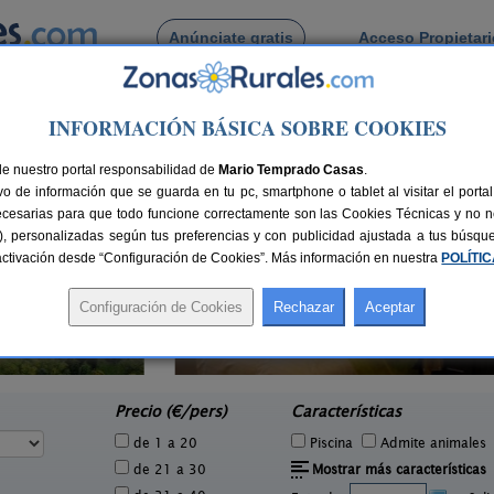
Anúnciate gratis
Acceso Propietar
Busca por pueblo
INFORMACIÓN BÁSICA SOBRE COOKIES
de Belianes
de nuestro portal responsabilidad de
Mario Temprado Casas
.
o de información que se guarda en tu pc, smartphone o tablet al visitar el port
ecesarias para que todo funcione correctamente son las Cookies Técnicas y no ne
rias), personalizadas según tus preferencias y con publicidad ajustada a tus búsq
sactivación desde “Configuración de Cookies”. Más información en nuestra
POLÍTI
Apartamentos turísticos Tárrega
2-14 pers.
23 €
Al Bon Pas Rural
2 pers.
desde
35 €
Boldú (Lleida)
e
Precio (€/pers)
Características
de 1 a 20
Piscina
Admite animales
de 21 a 30
Mostrar más características