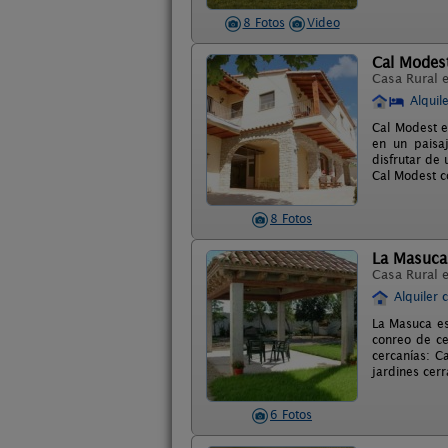
8 Fotos
Video
Cal Modes
Casa Rural 
Alquil
Cal Modest e
en un paisa
disfrutar de 
Cal Modest c
8 Fotos
La Masuca
Casa Rural 
Alquiler 
La Masuca est
conreo de ce
cercanías: Ca
jardines cer
6 Fotos