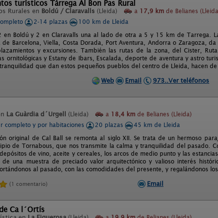
os turísticos Tárrega Al Bon Pas Rural
os Rurales en
Boldú / Claravalls
(Lleida)
a
17,9 km
de Belianes (Lleida
completo
2-14 plazas
100 km de Lleida
2 en Boldú y 2 en Claravalls una al lado de otra a 5 y 15 km de Tarrega. La
 de Barcelona, Viella, Costa Dorada, Port Aventura, Andorra o Zaragoza, da
lazamientos y excursiones. También las rutas de la zona, del Cister, Ruta 
as ornitológicas y Estany de Ibars, Escalada, deporte de aventura y astro tu
y tranquilidad que dan estos pequeños pueblos del centro de Lleida, hacen de
Web
Email
973..Ver teléfonos
en
La Guàrdia d´Urgell
(Lleida)
a
18,4 km
de Belianes (Lleida)
er completo y por habitaciones
20 plazas
45 km de Lleida
ión original de Cal Ball se remonta al siglo XII. Se trata de un hermoso pa
cipio de Tornabous, que nos transmite la calma y tranquilidad del pasado. C
depósitos de vino, aceite y cereales, los arcos de medio punto y las estancias
 de una muestra de preciado valor arquitectónico y valioso interés histór
portándonos al pasado, con las comodidades del presente, y regalándonos los
Email
(1 comentario)
de Ca l´Ortís
ística en
La Figuerosa
(Lleida)
a
19,9 km
de Belianes (Lleida)