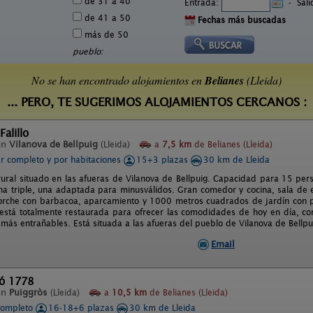
de 31 a 40
Entrada:
-
Sal
de 41 a 50
Fechas más buscadas
más de 50
pueblo:
No se han encontrado alojamientos en
Belianes
(Lleida)
... PERO, TE SUGERIMOS ALOJAMIENTOS CERCANOS :
Falillo
en
Vilanova de Bellpuig
(Lleida)
a
7,5 km
de Belianes (Lleida)
er completo y por habitaciones
15+3 plazas
30 km de Lleida
rural situado en las afueras de Vilanova de Bellpuig. Capacidad para 15 per
na triple, una adaptada para minusválidos. Gran comedor y cocina, sala de 
orche con barbacoa, aparcamiento y 1000 metros cuadrados de jardín con pisc
está totalmente restaurada para ofrecer las comodidades de hoy en día, co
 más entrañables. Está situada a las afueras del pueblo de Vilanova de Bellpu
Email
ló 1778
en
Puiggròs
(Lleida)
a
10,5 km
de Belianes (Lleida)
completo
16-18+6 plazas
30 km de Lleida