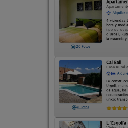
Apartament
Apartament
Alquiler 
4 viviendas 
hora y media
tipo de desp
d’Urgell, Rut
la estancia 
20 Fotos
Cal Ball
Casa Rural 
Alquil
La construcc
Urgell, muni
de agua, los 
recuperación
único; trans
8 Fotos
L´Esgolfa 
Vivienda tur