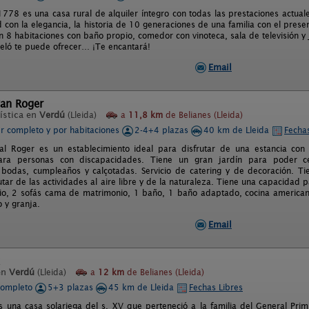
1778 es una casa rural de alquiler íntegro con todas las prestaciones actual
 con la elegancia, la historia de 10 generaciones de una familia con el pres
n 8 habitaciones con baño propio, comedor con vinoteca, sala de televisión y 
eló te puede ofrecer… ¡Te encantará!
Email
Can Roger
ística en
Verdú
(Lleida)
a
11,8 km
de Belianes (Lleida)
er completo y por habitaciones
2-4+4 plazas
40 km de Lleida
Fechas
l Roger es un establecimiento ideal para disfrutar de una estancia con 
ra personas con discapacidades. Tiene un gran jardín para poder cele
bodas, cumpleaños y calçotadas. Servicio de catering y de decoración. T
tar de las actividades al aire libre y de la naturaleza. Tiene una capacidad
o, 2 sofás cama de matrimonio, 1 baño, 1 baño adaptado, cocina american
o y granja.
Email
en
Verdú
(Lleida)
a
12 km
de Belianes (Lleida)
completo
5+3 plazas
45 km de Lleida
Fechas Libres
s una casa solariega del s. XV que perteneció a la familia del General Prim