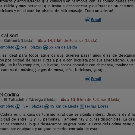
troncos y antigüedades que conviven en harmonia con las comodidades actual
a cálida y muy personal que invita a desconectar y disfrutar de su estáncia
cicletes y en el exterior piscina de hidromasaje. Todo un acierto!
Email
 Cal Sort
en
Guimerà
(Lleida)
a
14,2 km
de Belianes (Lleida)
completo
5-11 plazas
65 km de Lleida
a es ideal para todos aquellos que quieren pasar unos días de descanso
on posibilidad de hacer rutas a pie o con bicicleta por sus alrededores. Cu
riple, un baño completo, un lavabo, cocina-comedor con chimenea, totalmente
, cadena de música, juegos de mesa, leña, bicicletas, garaje,...
Email
el Codina
en
El Talladell / Tàrrega
(Lleida)
a
15,6 km
de Belianes (Lleida)
completo
15+1 plazas
49 km de Lleida
Fechas Libres
 Codina es una casa de turismo rural que se alquila entera. Dispone de 3 ha
cidad de entre 12 y 15 personas. También hay 2 cunas disponibles. La ca
acios comunes, lo que destacamos un gran patio la Torre del Codina tiene par
etamente equipada y un gran comedor con sala de estar.