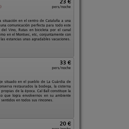
23 €
)
pers/noche
 situación en el centro de Cataluña a una
 una comunicación perfecta para todo este
del Vino, Rutas en bicicleta por el canal
rismo en el Montsec, etc, conjuntamente con
 las estancias unas agradables vacaciones.
33 €
pers/noche
raje situado en el pueblo de La Guàrdia de
onserva restaurados la bodega, la cisterna
 propias de la época. Cal Ball constituye la
ico que logra envolvernos en su ambiente
 sentidos en todos sus rincones.
20 €
pers/noche