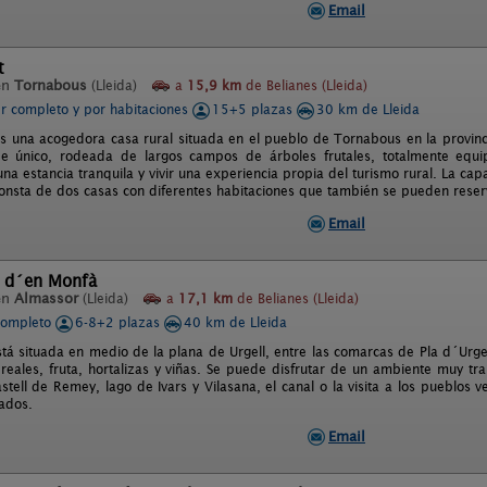
Email
t
en
Tornabous
(Lleida)
a
15,9 km
de Belianes (Lleida)
er completo y por habitaciones
15+5 plazas
30 km de Lleida
s una acogedora casa rural situada en el pueblo de Tornabous en la provinci
je único, rodeada de largos campos de árboles frutales, totalmente eq
una estancia tranquila y vivir una experiencia propia del turismo rural. La ca
onsta de dos casas con diferentes habitaciones que también se pueden rese
Email
 d´en Monfà
en
Almassor
(Lleida)
a
17,1 km
de Belianes (Lleida)
completo
6-8+2 plazas
40 km de Lleida
á situada en medio de la plana de Urgell, entre las comarcas de Pla d´Urgell,
reales, fruta, hortalizas y viñas. Se puede disfrutar de un ambiente muy tran
stell de Remey, lago de Ivars y Vilasana, el canal o la visita a los pueblos v
rados.
Email