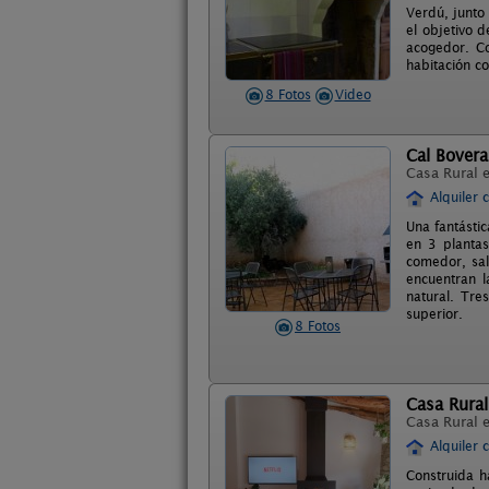
Verdú, junto 
el objetivo d
acogedor. Co
habitación co
8 Fotos
Video
Cal Bovera
Casa Rural 
Alquiler 
Una fantásti
en 3 plantas
comedor, sal
encuentran l
natural. Tre
superior.
8 Fotos
Casa Rural
Casa Rural 
Alquiler 
Construida h