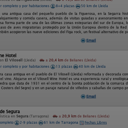
er completo y por habitaciones
8+4 plazas
50 km de Lleida
s una antigua casa del pequeño pueblo de la Figuerosa, en la Segarra his
 alojamiento y comida casera, además de visitas guiadas y asesoramiento en 
osa forma parte de una de las últimas zonas esteparias del sur de Europa, l
paso de aves migratorias protegido por la Unión Europea dentro de la Re
bién acogieron las nueve ediciones del Figa rock, un festival alternativo de p
Email
ine Hotel
 en
El Vilosell
(Lleida)
a
20,4 km
de Belianes (Lleida)
er completo y por habitaciones
13 plazas
40 km de Lleida
a casa antigua en el pueblo de El Vilosell (Lleida) reformada y decorada co
l vino. Alojarse en el Vilosell Wine Hotel es una experiencia rural y enológic
piedra que data de 1931 en el centro de la bonita población de la comarca 
. Costers del Segre) y en un paraje natural de viñedos y cabañas de campo pró
Email
 de Segura
ística en
Segura
(Tarragona)
a
20,9 km
de Belianes (Lleida)
completo
2-9 plazas
61 km de Tarragona
Fechas Libres