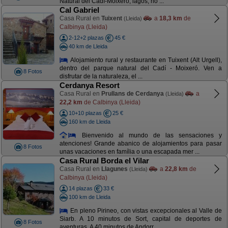
Natural del Cadí-Moixeró, lagos, rio ...
Cal Gabriel
Casa Rural en
Tuixent
a
18,3 km
de
(Lleida)
Calbinya (Lleida)
2-12+2 plazas
45 €
40 km de Lleida
Alojamiento rural y restaurante en Tuixent (Alt Urgell),
dentro del parque natural del Cadí - Moixeró. Ven a
8 Fotos
disfrutar de la naturaleza, el ...
Cerdanya Resort
Casa Rural en
Prullans de Cerdanya
a
(Lleida)
22,2 km
de Calbinya (Lleida)
10+10 plazas
25 €
160 km de Lleida
Bienvenido al mundo de las sensaciones y
atenciones! Grande abanico de alojamientos para pasar
8 Fotos
unas vacaciones en família o una escapada mer ...
Casa Rural Borda el Vilar
Casa Rural en
Llagunes
a
22,8 km
de
(Lleida)
Calbinya (Lleida)
14 plazas
33 €
100 km de Lleida
En pleno Pirineo, con vistas excepcionales al Valle de
Siarb. A 10 minutos de Sort, capital de deportes de
8 Fotos
aventuras. A 40 minutos de Andorr ...