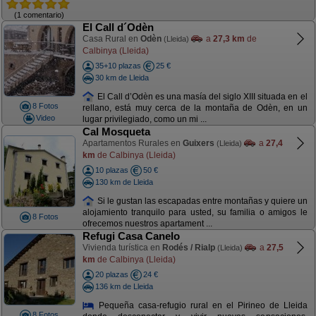
(1 comentario)
El Call d´Odèn
Casa Rural en
Odèn
a
27,3 km
de
(Lleida)
Calbinya (Lleida)
35+10 plazas
25 €
30 km de Lleida
El Call d’Odèn es una masía del siglo XIII situada en el
8 Fotos
rellano, está muy cerca de la montaña de Odèn, en un
Video
lugar privilegiado, como un mi ...
Cal Mosqueta
Apartamentos Rurales en
Guixers
a
27,4
(Lleida)
km
de Calbinya (Lleida)
10 plazas
50 €
130 km de Lleida
Si le gustan las escapadas entre montañas y quiere un
alojamiento tranquilo para usted, su familia o amigos le
8 Fotos
ofrecemos nuestros apartament ...
Refugi Casa Canelo
Vivienda turística en
Rodés / Rialp
a
27,5
(Lleida)
km
de Calbinya (Lleida)
20 plazas
24 €
136 km de Lleida
Pequeña casa-refugio rural en el Pirineo de Lleida
8 Fotos