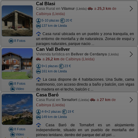
Cal Blasi
Casa Rural en
Vilamur
a
25,3 km
de
(Lleida)
Calbinya (Lleida)
5-10 plazas
20 €
137 km de Lleida
Casa rural ubicada en un pueblo y zona tranquila, en
un entorno de montaña y de naturaleza. Zonas de esquí y
8 Fotos
parages naturales, parque nacio ...
Can Vall Bellver
Vivienda turística en
Bellver de Cerdanya
(Lleida)
a
26,2 km
de Calbinya (Lleida)
9+1 plazas
23 €
161 km de Lleida
La casa dispone de 4 habitaciones. Una Suite, cama
8 Fotos
matrimonio, con acceso directo a baño y balcón, con vigas
Video
de madera en el techo, balcón c ...
Casa Baró
Casa Rural en
Tornafort
a
27 km
de
(Lleida)
Calbinya (Lleida)
4-8+2 plazas
19 €
149 km de Lleida
Casa Baró de Tornafort es un alojamiento
8 Fotos
independiente, situado en un pueblo de montaña del
Video
pirineo leridano, dentro del parque del alt piri ...