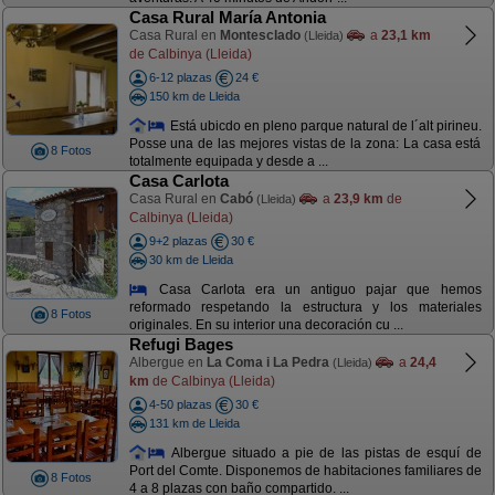
Casa Rural María Antonia
Casa Rural en
Montesclado
a
23,1 km
(Lleida)
de Calbinya (Lleida)
6-12 plazas
24 €
150 km de Lleida
Está ubicdo en pleno parque natural de l´alt pirineu.
Posse una de las mejores vistas de la zona: La casa está
8 Fotos
totalmente equipada y desde a ...
Casa Carlota
Casa Rural en
Cabó
a
23,9 km
de
(Lleida)
Calbinya (Lleida)
9+2 plazas
30 €
30 km de Lleida
Casa Carlota era un antiguo pajar que hemos
reformado respetando la estructura y los materiales
8 Fotos
originales. En su interior una decoración cu ...
Refugi Bages
Albergue en
La Coma i La Pedra
a
24,4
(Lleida)
km
de Calbinya (Lleida)
4-50 plazas
30 €
131 km de Lleida
Albergue situado a pie de las pistas de esquí de
Port del Comte. Disponemos de habitaciones familiares de
8 Fotos
4 a 8 plazas con baño compartido. ...