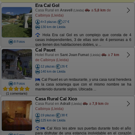
Era Cal Gol
Casa Rural en
Aravell
a
5,8 km
de
(Lleida)
Calbinya (Lleida)
4+3 plazas
27 €
130 km de Lleida
Hola Era cal Gol es un complejo que consta de 4
casas independientes, 3 de ellas son de 4 personas a 6
8 Fotos
que tienen dos habitaciones dobles, u ...
Cal Pauet
Hotel Rural en
Sant Joan Fumat
a
7 km
(Lleida)
de Calbinya (Lleida)
12 plazas
26 €
140 km de Lleida
Cal Pauet es un restaurante, y una casa rural heredera
8 Fotos
de la casa solariega que con el mismo nombre se ha
mantenido durante siglos. Ubicada ...
(1 comentario)
Casa Rural Cal Xico
Casa Rural en
Adrall
a
7,9 km
de
(Lleida)
Calbinya (Lleida)
19 plazas
38 €
125 km de Lleida
Cal Xico les abre sus puertas durante todo el año
para disfrutar de una estancia inolvidable en el corazón