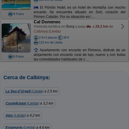
El Flórido Hotel, es un hotel de montaña con mucho
encanto. Se encuentra situado en Sort, corazón del
8 Fotos
Pirineo Catalán. Por su situación es i ...
Cal Domenec
Vivienda turística en
Burg
a
28,3 km
de
(Lleida)
Calbinya (Lleida)
2-6+2 plazas
38 €
120 km de Lleida
Apartamento con encanto en Pirineos, disfrute de un
alojamiento con encanto rural de lujo, nuevo y con todas
8 Fotos
las comodidades habituales de c ...
Cerca de Calbinya:
La Seu d´Urgell
(Lleida)
a 2,5 km
Castellciutat
(Lleida)
a 3,2 km
Alas
(Lleida)
a 4,2 km
Estamariu
(Lleida)
a 4,6 km