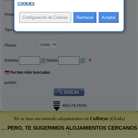
COOKIES
.
Provincias/Islas:
Tipo alquiler:
Plazas:
X
Entrada:
Salida:
Fechas más buscadas
pueblo:
MÁS FILTROS
No se han encontrado alojamientos en
Calbinya
(Lleida)
... PERO, TE SUGERIMOS ALOJAMIENTOS CERCANOS
: