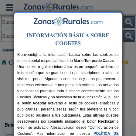
INFORMACIÓN BÁSICA SOBRE
COOKIES
Alojamientos
>
Cataluña
>
Lleida
> Calbinya
Bienvenid@ a la información básica sobre las cookies de
Casas Rurales cerca de Calbinya
nuestro portal responsabilidad de
Mario Temprado Casas
.
Una cookie o galleta informática es un pequeño archivo de
información que se guarda en tu pc, smartphone o tablet al
visitar el portal. Algunas son nuestras y otras pertenecen a
empresas externas que nos prestan servicios. Las activadas
y necesarias para que todo funcione correctamente son las
Cookies Técnicas y no necesitan de tu autorización. Al pulsar
Apartamentos turísticos Tárrega
2-14 pers.
el botón
Aceptar
activarás el resto de cookies (analíticas y
23 €
Al Bon Pas Rural
rs.
desde
publicitarias), personalizadas según tus preferencias y con
 €
Boldú (Lleida)
publicidad ajustada a tus búsquedas. Estas últimas puedes
desactivarlas por completo pulsando el botón
Rechazar
o
Buscar
elegir su activación/desactivación desde “Configuración de
Cookies”. Más información en nuestra
POLÍTICA DE
Comunidades: