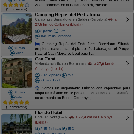
donde desconectar y vivir nuevas sensaciones.
Adentrándonos en al Pallars Sobirà, encontr ...
(1 comentario)
Camping Repòs del Pedraforca
Camping y Bungalows en
Saldes
a
(Barcelona)
27,5 km
de Calbinya (Lleida)
8 plazas
12 €
150 km de Barcelona
Camping Repòs del Pedraforca. Barcelona. Situado
8 Fotos
en plena naturaleza, al pie del Pedraforca, en el Parque
Video
Natural Cadí-Moixeró. Ideal para f ...
Can Canà
Vivienda turística en
Bor
a
27,6 km
de
(Lleida)
Calbinya (Lleida)
2-12+2 plazas
25 €
7 km de Lleida
Somos un alojamiento turístico con capacidad para
8 Fotos
alojar un máximo de 16 personas, en el norte de Cataluña,
Video
exactamente en Bor de Cerdanya, ...
(1 comentario)
Florido Hotel
Hotel en
Sort
a
27,9 km
de Calbinya
(Lleida)
(Lleida)
2-15+1 plazas
45 €
128 km de Lleida