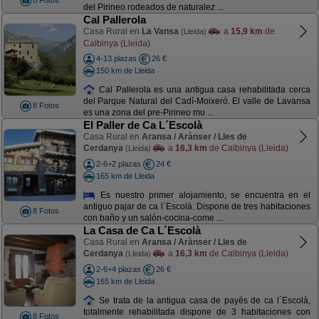
8 Fotos
del Pirineo rodeados de naturalez ...
Cal Pallerola
Casa Rural en
La Vansa
a
15,9 km
de
(Lleida)
Calbinya (Lleida)
4-13 plazas
26 €
150 km de Lleida
Cal Pallerola es una antigua casa rehabilitada cerca
del Parque Natural del Cadí-Moixeró. El valle de Lavansa
8 Fotos
es una zona del pre-Pirineo mu ...
El Paller de Ca L´Escolà
Casa Rural en
Aransa / Arànser / Lles de
Cerdanya
a
16,3 km
de Calbinya (Lleida)
(Lleida)
2-6+2 plazas
24 €
165 km de Lleida
Es nuestro primer alojamiento, se encuentra en el
antiguo pajar de ca l´Escolà. Dispone de tres habitaciones
8 Fotos
con baño y un salón-cocina-come ...
La Casa de Ca L´Escolà
Casa Rural en
Aransa / Arànser / Lles de
Cerdanya
a
16,3 km
de Calbinya (Lleida)
(Lleida)
2-6+4 plazas
26 €
165 km de Lleida
Se trata de la antigua casa de payés de ca l´Escolà,
totalmente rehabilitada dispone de 3 habitaciones con
8 Fotos