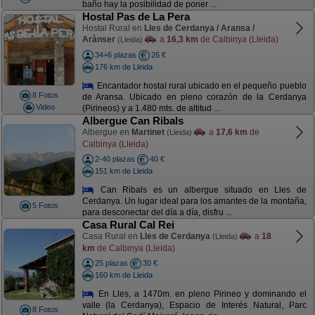
baño hay la posibilidad de poner ...
Hostal Pas de La Pera
Hostal Rural en
Lles de Cerdanya / Aransa /
Arànser
a
16,3 km
de Calbinya (Lleida)
(Lleida)
34+6 plazas
26 €
176 km de Lleida
Encantador hostal rural ubicado en el pequeño pueblo
8 Fotos
de Aransa. Ubicado en pleno corazón de la Cerdanya
Video
(Pirineos) y a 1.480 mts. de altitud ...
Albergue Can Ribals
Albergue en
Martinet
a
17,6 km
de
(Lleida)
Calbinya (Lleida)
2-40 plazas
40 €
151 km de Lleida
Can Ribals es un albergue situado en Lles de
Cerdanya. Un lugar ideal para los amantes de la montaña,
5 Fotos
para desconectar del día a día, disfru ...
Casa Rural Cal Rei
Casa Rural en
Lles de Cerdanya
a
18
(Lleida)
km
de Calbinya (Lleida)
25 plazas
30 €
160 km de Lleida
En Lles, a 1470m. en pleno Pirineo y dominando el
valle (la Cerdanya), Espacio de Interés Natural, Parc
8 Fotos