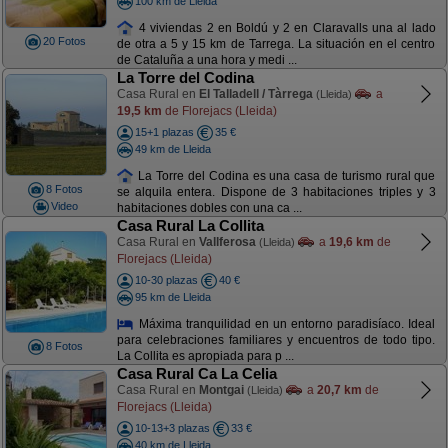
100 km de Lleida
4 viviendas 2 en Boldú y 2 en Claravalls una al lado
20 Fotos
de otra a 5 y 15 km de Tarrega. La situación en el centro
de Cataluña a una hora y medi ...
La Torre del Codina
Casa Rural en
El Talladell / Tàrrega
a
(Lleida)
19,5 km
de Florejacs (Lleida)
15+1 plazas
35 €
49 km de Lleida
La Torre del Codina es una casa de turismo rural que
8 Fotos
se alquila entera. Dispone de 3 habitaciones triples y 3
Video
habitaciones dobles con una ca ...
Casa Rural La Collita
Casa Rural en
Vallferosa
a
19,6 km
de
(Lleida)
Florejacs (Lleida)
10-30 plazas
40 €
95 km de Lleida
Máxima tranquilidad en un entorno paradisíaco. Ideal
para celebraciones familiares y encuentros de todo tipo.
8 Fotos
La Collita es apropiada para p ...
Casa Rural Ca La Celia
Casa Rural en
Montgai
a
20,7 km
de
(Lleida)
Florejacs (Lleida)
10-13+3 plazas
33 €
40 km de Lleida