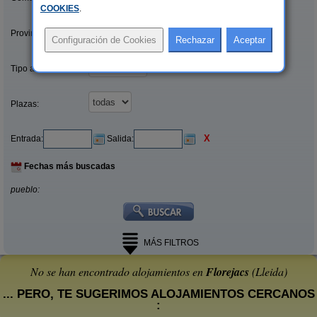
COOKIES
.
Provincias/Islas:
Tipo alquiler:
Plazas:
X
Entrada:
Salida:
Fechas más buscadas
pueblo:
MÁS FILTROS
No se han encontrado alojamientos en
Florejacs
(Lleida)
... PERO, TE SUGERIMOS ALOJAMIENTOS CERCANOS
: