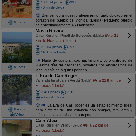
10-15+4 plazas
33 €
40 km de Lleida
Bienvenido a nuestro alojamiento rural, ubicado en el
corazón del pueblo de Montgai (Lleida) Pequeño pueblo
8 Fotos
de aproximadamente 450 habitante ...
Masia Rovira
Casa Rural en
Pinell de Solsonès
a
21
(Lleida)
km
de Florejacs (Lleida)
2-10+4 plazas
35 €
110 km de Lleida
Nada de comprar, cocinar, limpiar... Sólo disfrutad de
vuestros días de descanso, nosotros nos encargamos de
8 Fotos
todo. Masía de alquiler por hab ...
L´Era de Can Roger
Vivienda turística en
Verdú
a
21,8 km
de
(Lleida)
Florejacs (Lleida)
2-4+4 plazas
25 €
40 km de Lleida
La Era de Cal Roger es un establecimiento ideal
8 Fotos
para disfrutar de una estancia con amigos, familiares y
Video
niños. La casa está adaptada para pe ...
Ca n´Aleix
Casa Rural en
Verdú
a
22 km
de
(Lleida)
Florejacs (Lleida)