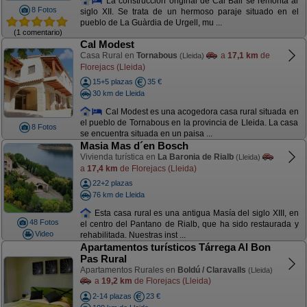
La construcción original de Cal Ball se remonta al
8 Fotos
siglo XII. Se trata de un hermoso paraje situado en el
pueblo de La Guàrdia de Urgell, mu ...
(1 comentario)
Cal Modest
Casa Rural en
Tornabous
a
17,1 km
de
(Lleida)
Florejacs (Lleida)
15+5 plazas
35 €
30 km de Lleida
Cal Modest es una acogedora casa rural situada en
el pueblo de Tornabous en la provincia de Lleida. La casa
8 Fotos
se encuentra situada en un paisa ...
Masia Mas d´en Bosch
Vivienda turística en
La Baronia de Rialb
(Lleida)
a
17,4 km
de Florejacs (Lleida)
22+2 plazas
76 km de Lleida
Esta casa rural es una antigua Masía del siglo XIII, en
48 Fotos
el centro del Pantano de Rialb, que ha sido restaurada y
Video
rehabilitada. Nuestras inst ...
Apartamentos turísticos Tárrega Al Bon
Pas Rural
Apartamentos Rurales en
Boldú / Claravalls
(Lleida)
a
19,2 km
de Florejacs (Lleida)
2-14 plazas
23 €