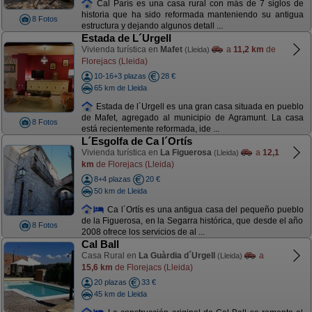
Cal París es una casa rural con más de 7 siglos de
historia que ha sido reformada manteniendo su antigua
8 Fotos
estructura y dejando algunos detall ...
Estada de L´Urgell
Vivienda turística en
Mafet
a
11,2 km
de
(Lleida)
Florejacs (Lleida)
10-16+3 plazas
28 €
65 km de Lleida
Estada de l´Urgell es una gran casa situada en pueblo
de Mafet, agregado al municipio de Agramunt. La casa
8 Fotos
está recientemente reformada, ide ...
L´Esgolfa de Ca l´Ortís
Vivienda turística en
La Figuerosa
a
12,1
(Lleida)
km
de Florejacs (Lleida)
8+4 plazas
20 €
50 km de Lleida
Ca l´Ortís es una antigua casa del pequeño pueblo
de la Figuerosa, en la Segarra histórica, que desde el año
8 Fotos
2008 ofrece los servicios de al ...
Cal Ball
Casa Rural en
La Guàrdia d´Urgell
a
(Lleida)
15,6 km
de Florejacs (Lleida)
20 plazas
33 €
45 km de Lleida