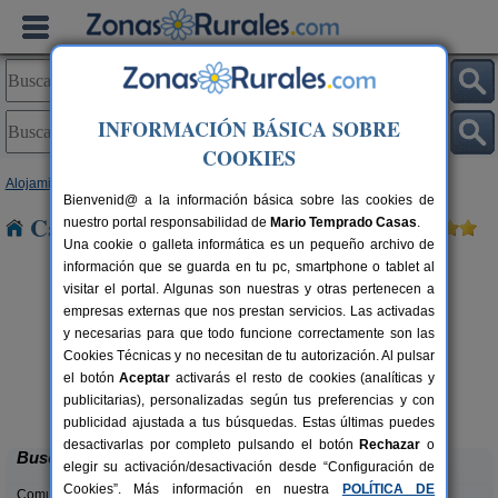
INFORMACIÓN BÁSICA SOBRE
COOKIES
Alojamientos
>
Cataluña
>
Lleida
> Florejacs
Bienvenid@ a la información básica sobre las cookies de
Casas Rurales cerca de Florejacs
nuestro portal responsabilidad de
Mario Temprado Casas
.
Una cookie o galleta informática es un pequeño archivo de
información que se guarda en tu pc, smartphone o tablet al
visitar el portal. Algunas son nuestras y otras pertenecen a
empresas externas que nos prestan servicios. Las activadas
y necesarias para que todo funcione correctamente son las
Cookies Técnicas y no necesitan de tu autorización. Al pulsar
el botón
Aceptar
activarás el resto de cookies (analíticas y
Casa Sisquet
rs.
10-15+2 pers.
publicitarias), personalizadas según tus preferencias y con
 €
28 €
Montcortes (Lleida)
desde
publicidad ajustada a tus búsquedas. Estas últimas puedes
desactivarlas por completo pulsando el botón
Rechazar
o
Buscar
elegir su activación/desactivación desde “Configuración de
Cookies”. Más información en nuestra
POLÍTICA DE
Comunidades: