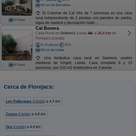
90 km de Barcelona
El Colomar de Cal Vila de 7 personas es una casa
rural independiente de 2 plantas con paredes de piedra,
8 Fotos
vigas de madera y decoración rústic ...
Cal Bovera
Casa Rural en
Guimerà
a
26,4 km
de
(Lleida)
Florejacs (Lleida)
9-15 plazas
25 €
65 km de Lleida
Una fantástica casa rural en Guimerà, pueblo
medieval de lUrgell, Lleida. Casa completa 9 y 15
8 Fotos
personas, son 320 m2 distribuidos en 3 planta ...
Cerca de Florejacs:
Les Pallargues
(Lleida)
a 4,5 km
Cosco
(Lleida)
a 4,8 km
Gra
(Lleida)
a 4,8 km