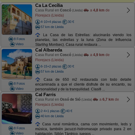
Ca La Cecília
Casa Rural en
Coscó
a
4,8 km
de
(Lleida)
Florejacs (Lleida)
4-10+4 plazas
30 €
57 km de Lleida
La Casa de las Estrellas: alucinarás viendo los
8 Fotos
planetas, las estrellas y la luna (Zona de Influencia
Video
Starlihg Montsec). Casa rural restaura ...
Cal Albareda
Casa Rural en
Coscó
a
4,9 km
de
(Lleida)
Florejacs (Lleida)
6-15+2 plazas
30 €
57 km de Lleida
Casa de 650 m2 restaurada con todo detalle
8 Fotos
encaminada a que el cliente disfrute de su encanto, su
Video
personalidad y de la tranquilidad. Clasifi ...
Cal Farris
Casa Rural en
Ossó de Sió
a
6,7 km
de
(Lleida)
Florejacs (Lleida)
2-4+1 plazas
40 €
40 km de Lleida
Casa rural romántica, cama con movimiento, leds y
8 Fotos
música, también jacuzzi-hidromasaje privado para 2 en
Video
habitación. Sillón Tántrico, juegos ...