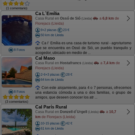
(1 comentario)
Ca L´Emília
Casa Rural en
Ossó de Sió
a
6,8 km
de
(Lleida)
Florejacs (Lleida)
9+2 plazas
23 €
50 km de Lleida
Ca l’ Emília es una casa de turismo rural - agroturismo
que se encuentra en Ossó de Sió, un pueblo tranquilo y
8 Fotos
acogedor, ubicado en medio de ...
Cal Maso
Casa Rural en
Hostafrancs
a
7,4 km
de
(Lleida)
Florejacs (Lleida)
2-6+3 plazas
28 €
64 km de Lleida
Con este alojamiento, para 4 o 7 personas, ofrecemos
8 Fotos
una estancia cómoda a una o dos familias, o grupo de
amigos, que deseen conocer los atr ...
(3 comentarios)
Cal París Rural
Casa Rural en
Donzell d´Urgell
a
10,7
(Lleida)
km
de Florejacs (Lleida)
10-15 plazas
42 €
61 km de Lleida