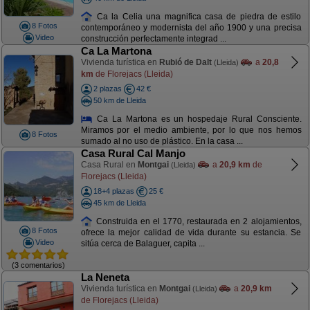
Ca la Celia una magnifica casa de piedra de estilo
8 Fotos
contemporáneo y modernista del año 1900 y una precisa
Video
construcción perfectamente integrad ...
Ca La Martona
Vivienda turística en
Rubió de Dalt
a
20,8
(Lleida)
km
de Florejacs (Lleida)
2 plazas
42 €
50 km de Lleida
Ca La Martona es un hospedaje Rural Consciente.
Miramos por el medio ambiente, por lo que nos hemos
8 Fotos
sumado al no uso de plástico. En la casa ...
Casa Rural Cal Manjo
Casa Rural en
Montgai
a
20,9 km
de
(Lleida)
Florejacs (Lleida)
18+4 plazas
25 €
45 km de Lleida
Construida en el 1770, restaurada en 2 alojamientos,
8 Fotos
ofrece la mejor calidad de vida durante su estancia. Se
Video
sitúa cerca de Balaguer, capita ...
(3 comentarios)
La Neneta
Vivienda turística en
Montgai
a
20,9 km
(Lleida)
de Florejacs (Lleida)