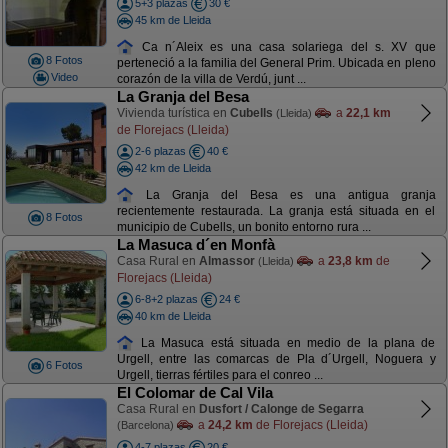
5+3 plazas
30 €
45 km de Lleida
Ca n´Aleix es una casa solariega del s. XV que
8 Fotos
perteneció a la familia del General Prim. Ubicada en pleno
Video
corazón de la villa de Verdú, junt ...
La Granja del Besa
Vivienda turística en
Cubells
a
22,1 km
(Lleida)
de Florejacs (Lleida)
2-6 plazas
40 €
42 km de Lleida
La Granja del Besa es una antigua granja
recientemente restaurada. La granja está situada en el
8 Fotos
municipio de Cubells, un bonito entorno rura ...
La Masuca d´en Monfà
Casa Rural en
Almassor
a
23,8 km
de
(Lleida)
Florejacs (Lleida)
6-8+2 plazas
24 €
40 km de Lleida
La Masuca está situada en medio de la plana de
Urgell, entre las comarcas de Pla d´Urgell, Noguera y
6 Fotos
Urgell, tierras fértiles para el conreo ...
El Colomar de Cal Vila
Casa Rural en
Dusfort / Calonge de Segarra
a
24,2 km
de Florejacs (Lleida)
(Barcelona)
4-7 plazas
20 €