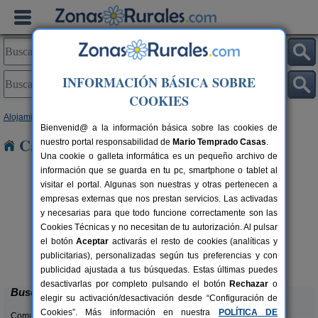
INFORMACIÓN BÁSICA SOBRE
COOKIES
Alojamientos
>
Cataluña
>
Lleida
> L´albi
Bienvenid@ a la información básica sobre las cookies de
Casas Rurales cerca de L´albi
nuestro portal responsabilidad de
Mario Temprado Casas
.
Una cookie o galleta informática es un pequeño archivo de
información que se guarda en tu pc, smartphone o tablet al
visitar el portal. Algunas son nuestras y otras pertenecen a
empresas externas que nos prestan servicios. Las activadas
y necesarias para que todo funcione correctamente son las
Cookies Técnicas y no necesitan de tu autorización. Al pulsar
el botón
Aceptar
activarás el resto de cookies (analíticas y
El Corral de Lladurs
rs.
30+5 pers.
publicitarias), personalizadas según tus preferencias y con
 €
26 €
Lladurs (Lleida)
desde
publicidad ajustada a tus búsquedas. Estas últimas puedes
desactivarlas por completo pulsando el botón
Rechazar
o
Buscar
elegir su activación/desactivación desde “Configuración de
Cookies”. Más información en nuestra
POLÍTICA DE
Comunidades: