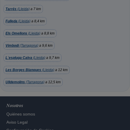
Tarrés
(Lleida)
a 7 km
Fulleda
(Lleida)
a 8,4 km
Els Omellons
(Lleida)
a 8,8 km
Vimbodi
(Tarragona)
a 9,6 km
L´espluga Calva
(Lleida)
a 9,7 km
Les Borges Blanques
(Lleida)
a 12 km
Ulldemolins
(Tarragona)
a 12,5 km
Nosotros
Quiénes somos
Aviso Legal