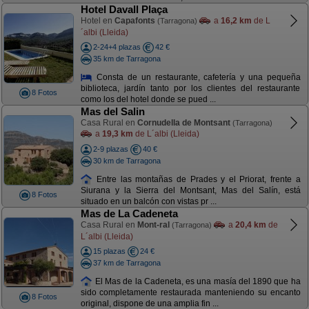
Hotel Davall Plaça
Hotel en
Capafonts
a
16,2 km
de L
(Tarragona)
´albi (Lleida)
2-24+4 plazas
42 €
35 km de Tarragona
Consta de un restaurante, cafetería y una pequeña
biblioteca, jardín tanto por los clientes del restaurante
8 Fotos
como los del hotel donde se pued ...
Mas del Salin
Casa Rural en
Cornudella de Montsant
(Tarragona)
a
19,3 km
de L´albi (Lleida)
2-9 plazas
40 €
30 km de Tarragona
Entre las montañas de Prades y el Priorat, frente a
Siurana y la Sierra del Montsant, Mas del Salín, está
8 Fotos
situado en un balcón con vistas pr ...
Mas de La Cadeneta
Casa Rural en
Mont-ral
a
20,4 km
de
(Tarragona)
L´albi (Lleida)
15 plazas
24 €
37 km de Tarragona
El Mas de la Cadeneta, es una masía del 1890 que ha
sido completamente restaurada manteniendo su encanto
8 Fotos
original, dispone de una amplia fin ...