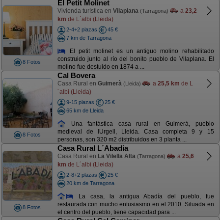
El Petit Molinet
Vivienda turística en
Vilaplana
a
23,2
(Tarragona)
km
de L´albi (Lleida)
2-4+2 plazas
45 €
7 km de Tarragona
El petit molinet es un antiguo molino rehabilitado
construido junto al río del bonito pueblo de Vilaplana. El
8 Fotos
molino fue destuido en 1874 a ...
Cal Bovera
Casa Rural en
Guimerà
a
25,5 km
de L
(Lleida)
´albi (Lleida)
9-15 plazas
25 €
65 km de Lleida
Una fantástica casa rural en Guimerà, pueblo
medieval de lUrgell, Lleida. Casa completa 9 y 15
8 Fotos
personas, son 320 m2 distribuidos en 3 planta ...
Casa Rural L´Abadia
Casa Rural en
La Vilella Alta
a
25,6
(Tarragona)
km
de L´albi (Lleida)
2-8+2 plazas
25 €
20 km de Tarragona
La casa, la antigua Abadía del pueblo, fue
restaurada con mucho entusiasmo en el 2010. Situada en
8 Fotos
el centro del pueblo, tiene capacidad para ...