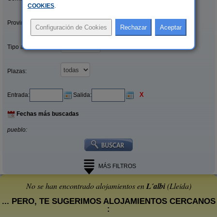
COOKIES
.
Provincias/Islas:
Tipo alquiler:
Plazas:
X
Entrada:
Salida:
Fechas más buscadas
pueblo:
MÁS FILTROS
No se han encontrado alojamientos en
L´albi
(Lleida)
... PERO, TE SUGERIMOS ALOJAMIENTOS CERCANOS
: