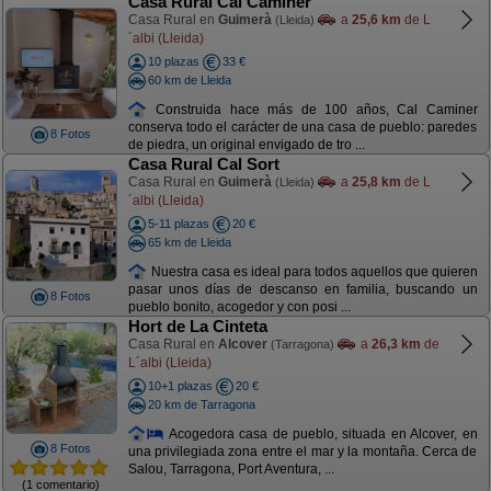
Casa Rural Cal Caminer
Casa Rural en
Guimerà
a
25,6 km
de L
(Lleida)
´albi (Lleida)
10 plazas
33 €
60 km de Lleida
Construida hace más de 100 años, Cal Caminer
conserva todo el carácter de una casa de pueblo: paredes
8 Fotos
de piedra, un original envigado de tro ...
Casa Rural Cal Sort
Casa Rural en
Guimerà
a
25,8 km
de L
(Lleida)
´albi (Lleida)
5-11 plazas
20 €
65 km de Lleida
Nuestra casa es ideal para todos aquellos que quieren
pasar unos días de descanso en familia, buscando un
8 Fotos
pueblo bonito, acogedor y con posi ...
Hort de La Cinteta
Casa Rural en
Alcover
a
26,3 km
de
(Tarragona)
L´albi (Lleida)
10+1 plazas
20 €
20 km de Tarragona
Acogedora casa de pueblo, situada en Alcover, en
8 Fotos
una privilegiada zona entre el mar y la montaña. Cerca de
Salou, Tarragona, Port Aventura, ...
(1 comentario)