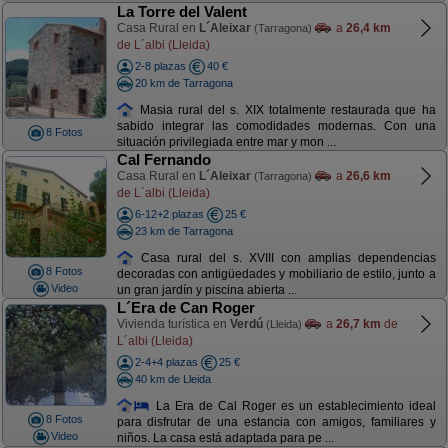
La Torre del Valent
Casa Rural en
L´Aleixar
a
26,4 km
(Tarragona)
de L´albi (Lleida)
2-8 plazas
40 €
20 km de Tarragona
Masia rural del s. XIX totalmente restaurada que ha
sabido integrar las comodidades modernas. Con una
8 Fotos
situación privilegiada entre mar y mon ...
Cal Fernando
Casa Rural en
L´Aleixar
a
26,6 km
(Tarragona)
de L´albi (Lleida)
6-12+2 plazas
25 €
23 km de Tarragona
Casa rural del s. XVIII con amplias dependencias
8 Fotos
decoradas con antigüedades y mobiliario de estilo, junto a
Video
un gran jardín y piscina abierta ...
L´Era de Can Roger
Vivienda turística en
Verdú
a
26,7 km
de
(Lleida)
L´albi (Lleida)
2-4+4 plazas
25 €
40 km de Lleida
La Era de Cal Roger es un establecimiento ideal
8 Fotos
para disfrutar de una estancia con amigos, familiares y
Video
niños. La casa está adaptada para pe ...