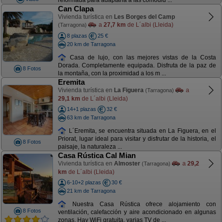
reformada para adaptarla a las comodid ...
Can Clapa
Vivienda turística en
Les Borges del Camp
a
27,7 km
de L´albi (Lleida)
(Tarragona)
8 plazas
25 €
20 km de Tarragona
Casa de lujo, con las mejores vistas de la Costa
Dorada. Completamente equipada. Disfruta de la paz de
8 Fotos
la montaña, con la proximidad a los m ...
Eremita
Vivienda turística en
La Figuera
a
(Tarragona)
29,1 km
de L´albi (Lleida)
14+1 plazas
32 €
63 km de Tarragona
L´Eremita, se encuentra situada en La Figuera, en el
Priorat, lugar ideal para visitar y disfrutar de la historia, el
8 Fotos
paisaje, la naturaleza ...
Casa Rústica Cal Mian
Vivienda turística en
Almoster
a
29,2
(Tarragona)
km
de L´albi (Lleida)
6-10+2 plazas
30 €
21 km de Tarragona
Nuestra Casa Rústica ofrece alojamiento con
8 Fotos
ventilación, calefacción y aire acondicionado en algunas
zonas. Hay WiFi gratuita, varias TV de ...