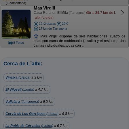
(1 comentario)
Mas Virgili
Casa Rural en
El Milà
a
29,7 km
de L
(Tarragona)
´albi (Lleida)
12+2 plazas
29 €
17 km de Tarragona
Mas Virgili dispone de seis habitaciones, cuatro de
ellas con cama de matrimonio (1 suite) y el resto con dos
8 Fotos
camas individuales, todas con ...
Cerca de L´albi:
Vinaixa
(Lleida)
a 3 km
El Vilosell
(Lleida)
a 4,7 km
Vallclara
(Tarragona)
a 6,5 km
Cervia de Les Garriques
(Lleida)
a 6,5 km
La Pobla de Cérvoles
(Lleida)
a 6,7 km