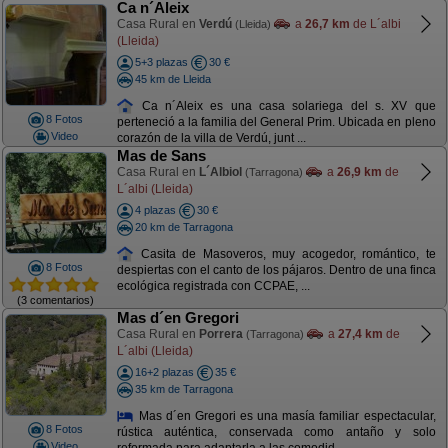
Ca n´Aleix
Casa Rural en
Verdú
a
26,7 km
de L´albi
(Lleida)
(Lleida)
5+3 plazas
30 €
45 km de Lleida
Ca n´Aleix es una casa solariega del s. XV que
8 Fotos
perteneció a la familia del General Prim. Ubicada en pleno
Video
corazón de la villa de Verdú, junt ...
Mas de Sans
Casa Rural en
L´Albiol
a
26,9 km
de
(Tarragona)
L´albi (Lleida)
4 plazas
30 €
20 km de Tarragona
Casita de Masoveros, muy acogedor, romántico, te
8 Fotos
despiertas con el canto de los pájaros. Dentro de una finca
ecológica registrada con CCPAE, ...
(3 comentarios)
Mas d´en Gregori
Casa Rural en
Porrera
a
27,4 km
de
(Tarragona)
L´albi (Lleida)
16+2 plazas
35 €
35 km de Tarragona
Mas d´en Gregori es una masía familiar espectacular,
8 Fotos
rústica auténtica, conservada como antaño y solo
Video