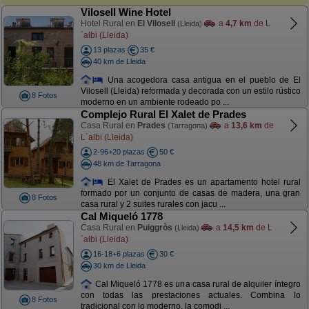
Vilosell Wine Hotel
Hotel Rural en
El Vilosell
a
4,7 km
de L
(Lleida)
´albi (Lleida)
13 plazas
35 €
40 km de Lleida
Una acogedora casa antigua en el pueblo de El
Vilosell (Lleida) reformada y decorada con un estilo rústico
8 Fotos
moderno en un ambiente rodeado po ...
Complejo Rural El Xalet de Prades
Casa Rural en
Prades
a
13,6 km
de
(Tarragona)
L´albi (Lleida)
2-96+20 plazas
50 €
48 km de Tarragona
El Xalet de Prades es un apartamento hotel rural
formado por un conjunto de casas de madera, una gran
8 Fotos
casa rural y 2 suites rurales con jacu ...
Cal Miqueló 1778
Casa Rural en
Puiggròs
a
14,5 km
de L
(Lleida)
´albi (Lleida)
16-18+6 plazas
30 €
30 km de Lleida
Cal Miqueló 1778 es una casa rural de alquiler íntegro
con todas las prestaciones actuales. Combina lo
8 Fotos
tradicional con lo moderno, la comodi ...