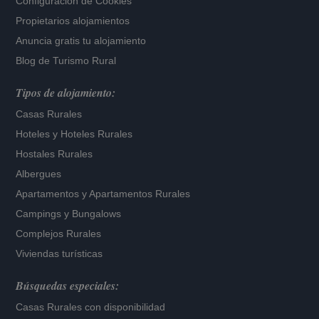
Configuración de Cookies
Propietarios alojamientos
Anuncia gratis tu alojamiento
Blog de Turismo Rural
Tipos de alojamiento:
Casas Rurales
Hoteles
y
Hoteles Rurales
Hostales Rurales
Albergues
Apartamentos
y
Apartamentos Rurales
Campings y Bungalows
Complejos Rurales
Viviendas turísticas
Búsquedas especiales:
Casas Rurales con disponibilidad