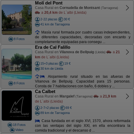
Molí del Pont
Casa Rural en
Cornudella de Montsant
(Tarragona)
a
20,4 km
de L´albi (Lleida)
2-22 plazas
30 €
41 km de Tarragona
Masía rural formada por cuatro casas independientes,
de diferentes capacidades, decoradas con encanto y
8 Fotos
completamente equipadas para consegu ...
Era de Cal Falillo
Casa Rural en
Vilanova de Bellpuig
a
21
(Lleida)
km
de L´albi (Lleida)
15+3 plazas
19 €
30 km de Lleida
Alojamiento rural situado en las afueras de
Vilanova de Bellpuig. Capacidad para 15 personas.
8 Fotos
Consta de 7 habitaciones con baño, 6 dobles y ...
Ca Calbet
Casa Rural en
Margalef
a
21,9 km
(Tarragona)
de L´albi (Lleida)
2-7+2 plazas
69 €
89 km de Tarragona
Casa fundada en el siglo XVI, 1570, ahora reformada
18 Fotos
con las ventajas del siglo XXI, en ella encontrara la
Video
comida tradicional y el descanso d ...