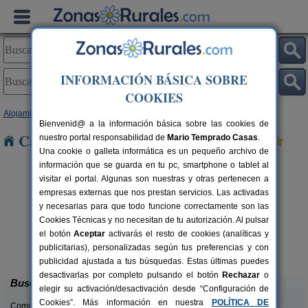
INFORMACIÓN BÁSICA SOBRE
COOKIES
Alojamientos
>
Cataluña
>
Lleida
> Fulleda
Bienvenid@ a la información básica sobre las cookies de
Casas Rurales cerca de Fulleda
nuestro portal responsabilidad de
Mario Temprado Casas
.
Una cookie o galleta informática es un pequeño archivo de
información que se guarda en tu pc, smartphone o tablet al
visitar el portal. Algunas son nuestras y otras pertenecen a
empresas externas que nos prestan servicios. Las activadas
y necesarias para que todo funcione correctamente son las
Cookies Técnicas y no necesitan de tu autorización. Al pulsar
Apartamentos turísticos Tárrega
2-14 pers.
el botón
Aceptar
activarás el resto de cookies (analíticas y
23 €
Al Bon Pas Rural
rs.
desde
publicitarias), personalizadas según tus preferencias y con
 €
Boldú (Lleida)
publicidad ajustada a tus búsquedas. Estas últimas puedes
desactivarlas por completo pulsando el botón
Rechazar
o
Buscar
elegir su activación/desactivación desde “Configuración de
Cookies”. Más información en nuestra
POLÍTICA DE
Comunidades: