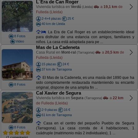
L´Era de Can Roger
Vivienda turística en
Verdú
a
19,1 km
de
(Lleida)
Fulleda (Lleida)
2-4+4 plazas
25 €
40 km de Lleida
La Era de Cal Roger es un establecimiento ideal
8 Fotos
para disfrutar de una estancia con amigos, familiares y
Video
niños. La casa está adaptada para pe ...
Mas de La Cadeneta
Casa Rural en
Mont-ral
a
20,5 km
de
(Tarragona)
Fulleda (Lleida)
15 plazas
24 €
37 km de Tarragona
El Mas de la Cadeneta, es una masía del 1890 que ha
sido completamente restaurada manteniendo su encanto
8 Fotos
original, dispone de una amplia fin ...
Cal Xavier de Segura
Vivienda turística en
Segura
a
22 km
(Tarragona)
de Fulleda (Lleida)
2-9 plazas
16 €
61 km de Tarragona
Casa en el centro del pequeño Pueblo de Segura
8 Fotos
(Tarragona). La casa consta de 4 habitaciones, 1
cuádruple (matrimonio más 2 individuales), 1 ...
(1 comentario)