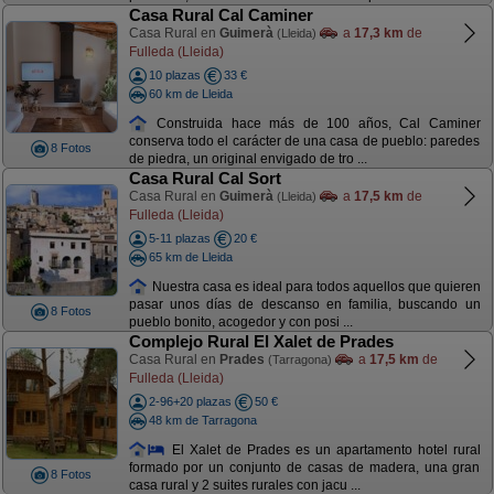
Casa Rural Cal Caminer
Casa Rural en
Guimerà
a
17,3 km
de
(Lleida)
Fulleda (Lleida)
10 plazas
33 €
60 km de Lleida
Construida hace más de 100 años, Cal Caminer
conserva todo el carácter de una casa de pueblo: paredes
8 Fotos
de piedra, un original envigado de tro ...
Casa Rural Cal Sort
Casa Rural en
Guimerà
a
17,5 km
de
(Lleida)
Fulleda (Lleida)
5-11 plazas
20 €
65 km de Lleida
Nuestra casa es ideal para todos aquellos que quieren
pasar unos días de descanso en familia, buscando un
8 Fotos
pueblo bonito, acogedor y con posi ...
Complejo Rural El Xalet de Prades
Casa Rural en
Prades
a
17,5 km
de
(Tarragona)
Fulleda (Lleida)
2-96+20 plazas
50 €
48 km de Tarragona
El Xalet de Prades es un apartamento hotel rural
formado por un conjunto de casas de madera, una gran
8 Fotos
casa rural y 2 suites rurales con jacu ...