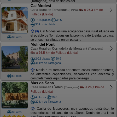
(Tarragona), data de finales del ...
Cal Modest
Casa Rural en
Tornabous
a
26,3 km
de
(Lleida)
Fulleda (Lleida)
15+5 plazas
35 €
30 km de Lleida
Cal Modest es una acogedora casa rural situada en
el pueblo de Tornabous en la provincia de Lleida. La casa
8 Fotos
se encuentra situada en un paisa ...
Molí del Pont
Casa Rural en
Cornudella de Montsant
(Tarragona)
a
26,5 km
de Fulleda (Lleida)
2-22 plazas
30 €
41 km de Tarragona
Masía rural formada por cuatro casas independientes,
de diferentes capacidades, decoradas con encanto y
8 Fotos
completamente equipadas para consegu ...
Mas de Sans
Casa Rural en
L´Albiol
a
26,7 km
de
(Tarragona)
Fulleda (Lleida)
4 plazas
30 €
20 km de Tarragona
Casita de Masoveros, muy acogedor, romántico, te
8 Fotos
despiertas con el canto de los pájaros. Dentro de una finca