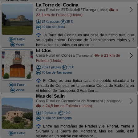
La Torre del Codina
Casa Rural en
El Talladell / Tàrrega
a
(Lleida)
22,3 km
de Fulleda (Lleida)
15+1 plazas
35 €
49 km de Lleida
La Torre del Codina es una casa de turismo rural que
8 Fotos
se alquila entera. Dispone de 3 habitaciones triples y 3
Video
habitaciones dobles con una ca ...
El Clos
Casa Rural en
Conesa
a
23 km
de
(Tarragona)
Fulleda (Lleida)
2-6+1 plazas
33 €
70 km de Tarragona
El Clos, es una típica casa de pueblo situada a la
8 Fotos
entrada de Conesa, en la comarca Conca de Barberà, en
Video
el interior de Tarragona. 3 Apartam ...
Mas del Salin
Casa Rural en
Cornudella de Montsant
(Tarragona)
a
24,5 km
de Fulleda (Lleida)
2-9 plazas
40 €
30 km de Tarragona
Entre las montañas de Prades y el Priorat, frente a
Siurana y la Sierra del Montsant, Mas del Salín, está
8 Fotos
situado en un balcón con vistas pr ...