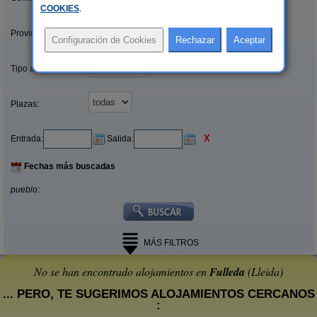
COOKIES
.
Provincias/Islas:
Tipo alquiler:
Plazas:
X
Entrada:
Salida:
Fechas más buscadas
pueblo:
MÁS FILTROS
No se han encontrado alojamientos en
Fulleda
(Lleida)
... PERO, TE SUGERIMOS ALOJAMIENTOS CERCANOS
: