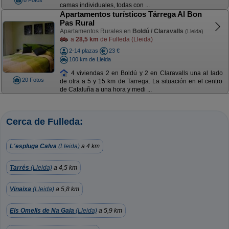
8 Fotos
camas individuales, todas con ...
Apartamentos turísticos Tárrega Al Bon
Pas Rural
Apartamentos Rurales en
Boldú / Claravalls
(Lleida)
a
28,5 km
de Fulleda (Lleida)
2-14 plazas
23 €
100 km de Lleida
4 viviendas 2 en Boldú y 2 en Claravalls una al lado
20 Fotos
de otra a 5 y 15 km de Tarrega. La situación en el centro
de Cataluña a una hora y medi ...
Cerca de Fulleda:
L´espluga Calva
(Lleida)
a 4 km
Tarrés
(Lleida)
a 4,5 km
Vinaixa
(Lleida)
a 5,8 km
Els Omells de Na Gaia
(Lleida)
a 5,9 km