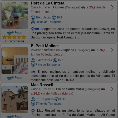
Hort de La Cinteta
Casa Rural en
Alcover
a
25,2 km
de
(Tarragona)
Fulleda (Lleida)
10+1 plazas
20 €
20 km de Tarragona
Acogedora casa de pueblo, situada en Alcover, en
8 Fotos
una privilegiada zona entre el mar y la montaña. Cerca de
Salou, Tarragona, Port Aventura, ...
(1 comentario)
El Petit Molinet
Vivienda turística en
Vilaplana
a
26,1
(Tarragona)
km
de Fulleda (Lleida)
2-4+2 plazas
45 €
7 km de Tarragona
El petit molinet es un antiguo molino rehabilitado
construido junto al río del bonito pueblo de Vilaplana. El
8 Fotos
molino fue destuido en 1874 a ...
Mas Rossell
Casa Rural en
El Pla de Santa Maria
(Tarragona)
a
26,2 km
de Fulleda (Lleida)
2-15+1 plazas
35 €
37 km de Tarragona
Mas Rossell es un alojamiento rural, situado en el
término municipal de El Pla de Santa María, en Alt Camp
8 Fotos