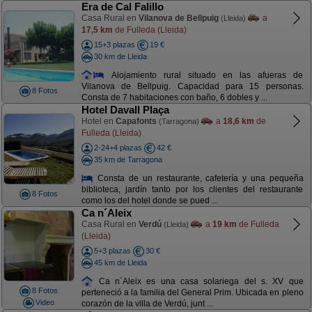
Era de Cal Falillo
Casa Rural en
Vilanova de Bellpuig
a
(Lleida)
17,5 km
de Fulleda (Lleida)
15+3 plazas
19 €
30 km de Lleida
Alojamiento rural situado en las afueras de
Vilanova de Bellpuig. Capacidad para 15 personas.
8 Fotos
Consta de 7 habitaciones con baño, 6 dobles y ...
Hotel Davall Plaça
Hotel en
Capafonts
a
18,6 km
de
(Tarragona)
Fulleda (Lleida)
2-24+4 plazas
42 €
35 km de Tarragona
Consta de un restaurante, cafetería y una pequeña
biblioteca, jardín tanto por los clientes del restaurante
8 Fotos
como los del hotel donde se pued ...
Ca n´Aleix
Casa Rural en
Verdú
a
19 km
de Fulleda
(Lleida)
(Lleida)
5+3 plazas
30 €
45 km de Lleida
Ca n´Aleix es una casa solariega del s. XV que
8 Fotos
perteneció a la familia del General Prim. Ubicada en pleno
Video
corazón de la villa de Verdú, junt ...