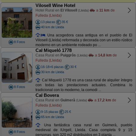
Vilosell Wine Hotel
Hotel Rural en
El Vilosell
a
11 km
de
(Lleida)
Fulleda (Lleida)
13 plazas
35 €
40 km de Lleida
Una acogedora casa antigua en el pueblo de El
Vilosell (Lleida) reformada y decorada con un estilo rústico
8 Fotos
moderno en un ambiente rodeado po ...
Cal Miqueló 1778
Casa Rural en
Puiggròs
a
14,8 km
de
(Lleida)
Fulleda (Lleida)
16-18+6 plazas
30 €
30 km de Lleida
Cal Miqueló 1778 es una casa rural de alquiler íntegro
con todas las prestaciones actuales. Combina lo
8 Fotos
tradicional con lo moderno, la comodi ...
Cal Bovera
Casa Rural en
Guimerà
a
17,2 km
de
(Lleida)
Fulleda (Lleida)
9-15 plazas
25 €
65 km de Lleida
Una fantástica casa rural en Guimerà, pueblo
medieval de lUrgell, Lleida. Casa completa 9 y 15
8 Fotos
personas, son 320 m2 distribuidos en 3 planta ...