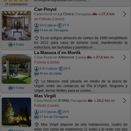
ecológica registrada con CCPAE, ...
(3 comentarios)
Can Pinyol
Casa Rural en
La Cirera
a
27,4 km
(Tarragona)
de Fulleda (Lleida)
10+2 plazas
27 €
74 km de Tarragona
Es un antiguo almacén de campo de 1880 rehabilitado
en 2012 para casa de turismo rural, manteniéndo la
8 Fotos
estructura, las fachadas y paredes in ...
La Masuca d´en Monfà
Casa Rural en
Almassor
a
27,6 km
de
(Lleida)
Fulleda (Lleida)
6-8+2 plazas
24 €
40 km de Lleida
La Masuca está situada en medio de la plana de
Urgell, entre las comarcas de Pla d´Urgell, Noguera y
6 Fotos
Urgell, tierras fértiles para el conreo ...
Mas Virgili
Casa Rural en
El Milà
a
28,2 km
de
(Tarragona)
Fulleda (Lleida)
12+2 plazas
29 €
17 km de Tarragona
Mas Virgili dispone de seis habitaciones, cuatro de
ellas con cama de matrimonio (1 suite) y el resto con dos