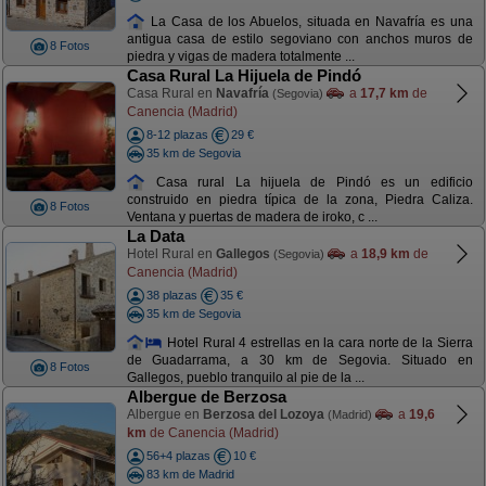
La Casa de los Abuelos, situada en Navafría es una
antigua casa de estilo segoviano con anchos muros de
8 Fotos
piedra y vigas de madera totalmente ...
Casa Rural La Hijuela de Pindó
Casa Rural en
Navafría
a
17,7 km
de
(Segovia)
Canencia (Madrid)
8-12 plazas
29 €
35 km de Segovia
Casa rural La hijuela de Pindó es un edificio
construido en piedra típica de la zona, Piedra Caliza.
8 Fotos
Ventana y puertas de madera de iroko, c ...
La Data
Hotel Rural en
Gallegos
a
18,9 km
de
(Segovia)
Canencia (Madrid)
38 plazas
35 €
35 km de Segovia
Hotel Rural 4 estrellas en la cara norte de la Sierra
de Guadarrama, a 30 km de Segovia. Situado en
8 Fotos
Gallegos, pueblo tranquilo al pie de la ...
Albergue de Berzosa
Albergue en
Berzosa del Lozoya
a
19,6
(Madrid)
km
de Canencia (Madrid)
56+4 plazas
10 €
83 km de Madrid