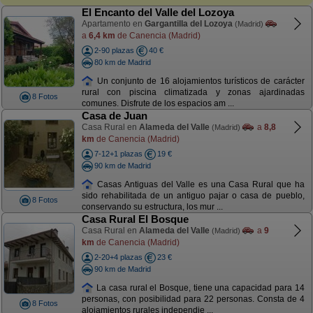
El Encanto del Valle del Lozoya
Apartamento en
Gargantilla del Lozoya
(Madrid)
a
6,4 km
de Canencia (Madrid)
2-90 plazas
40 €
80 km de Madrid
Un conjunto de 16 alojamientos turísticos de carácter
rural con piscina climatizada y zonas ajardinadas
8 Fotos
comunes. Disfrute de los espacios am ...
Casa de Juan
Casa Rural en
Alameda del Valle
a
8,8
(Madrid)
km
de Canencia (Madrid)
7-12+1 plazas
19 €
90 km de Madrid
Casas Antiguas del Valle es una Casa Rural que ha
sido rehabilitada de un antiguo pajar o casa de pueblo,
8 Fotos
conservando su estructura, los mur ...
Casa Rural El Bosque
Casa Rural en
Alameda del Valle
a
9
(Madrid)
km
de Canencia (Madrid)
2-20+4 plazas
23 €
90 km de Madrid
La casa rural el Bosque, tiene una capacidad para 14
personas, con posibilidad para 22 personas. Consta de 4
8 Fotos
alojamientos rurales independie ...