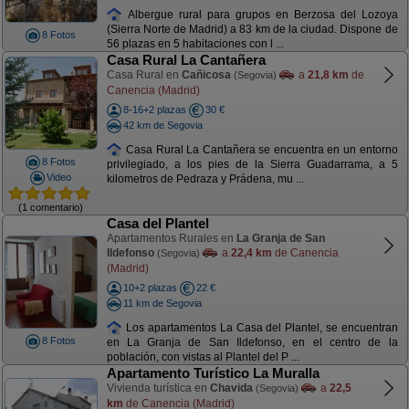
Albergue rural para grupos en Berzosa del Lozoya
(Sierra Norte de Madrid) a 83 km de la ciudad. Dispone de
8 Fotos
56 plazas en 5 habitaciones con l ...
Casa Rural La Cantañera
Casa Rural en
Cañicosa
a
21,8 km
de
(Segovia)
Canencia (Madrid)
8-16+2 plazas
30 €
42 km de Segovia
Casa Rural La Cantañera se encuentra en un entorno
8 Fotos
privilegiado, a los pies de la Sierra Guadarrama, a 5
Video
kilometros de Pedraza y Prádena, mu ...
(1 comentario)
Casa del Plantel
Apartamentos Rurales en
La Granja de San
Ildefonso
a
22,4 km
de Canencia
(Segovia)
(Madrid)
10+2 plazas
22 €
11 km de Segovia
Los apartamentos La Casa del Plantel, se encuentran
8 Fotos
en La Granja de San Ildefonso, en el centro de la
población, con vistas al Plantel del P ...
Apartamento Turístico La Muralla
Vivienda turística en
Chavida
a
22,5
(Segovia)
km
de Canencia (Madrid)