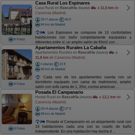
Casa Rural Los Espinares
Casa Rural en
Rascafría
a
11,5 km
de
(Madrid)
Canencia (Madrid)
20+7 plazas
40 €
94 km de Madrid
Los Espinares se compone de 10 confortables
habitaciones con baño completamente equipadas y
8 Fotos
diferentes entre sí, un amplio salón de 65m2 con ...
Apartamentos Rurales La Cabaña
Apartamentos Rurales en
Rascafría
a
(Madrid)
11,8 km
de Canencia (Madrid)
4 plazas
23 €
90 km de Madrid
Cada uno de los apartamentos cuenta con un
dormitorio equipado con cama de matrimonio, amplio
8 Fotos
salón con sofá cama de 1, 35m, cocina american ...
Posada El Campanario
Hostal Rural en
Rascafría
a
12,1 km
de
(Madrid)
Canencia (Madrid)
20+4 plazas
37 €
98 km de Madrid
Posada el Campanario es un alojamiento rural con
10 habitaciones cada una con su cuarto de baño
8 Fotos
independiente. En una habitación hay ducha d ...