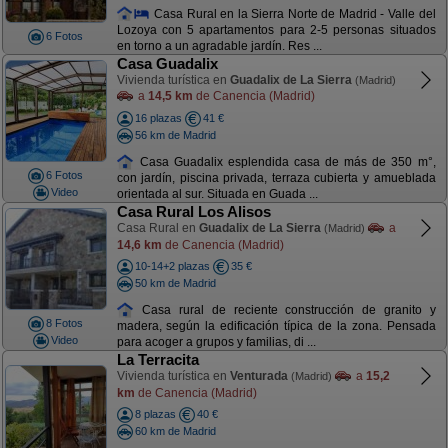
Casa Rural en la Sierra Norte de Madrid - Valle del
Lozoya con 5 apartamentos para 2-5 personas situados
6 Fotos
en torno a un agradable jardín. Res ...
Casa Guadalix
Vivienda turística en
Guadalix de La Sierra
(Madrid)
a
14,5 km
de Canencia (Madrid)
16 plazas
41 €
56 km de Madrid
Casa Guadalix esplendida casa de más de 350 m°,
6 Fotos
con jardín, piscina privada, terraza cubierta y amueblada
Video
orientada al sur. Situada en Guada ...
Casa Rural Los Alisos
Casa Rural en
Guadalix de La Sierra
a
(Madrid)
14,6 km
de Canencia (Madrid)
10-14+2 plazas
35 €
50 km de Madrid
Casa rural de reciente construcción de granito y
8 Fotos
madera, según la edificación típica de la zona. Pensada
Video
para acoger a grupos y familias, di ...
La Terracita
Vivienda turística en
Venturada
a
15,2
(Madrid)
km
de Canencia (Madrid)
8 plazas
40 €
60 km de Madrid