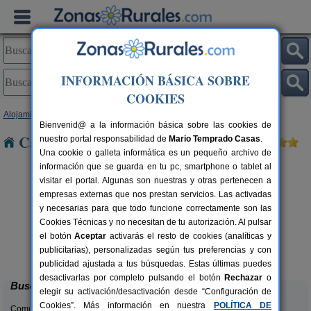
INFORMACIÓN BÁSICA SOBRE
COOKIES
Alojamientos
>
Madrid
> Canencia
Bienvenid@ a la información básica sobre las cookies de
Casas Rurales cerca de Canencia
nuestro portal responsabilidad de
Mario Temprado Casas
.
Una cookie o galleta informática es un pequeño archivo de
información que se guarda en tu pc, smartphone o tablet al
visitar el portal. Algunas son nuestras y otras pertenecen a
empresas externas que nos prestan servicios. Las activadas
y necesarias para que todo funcione correctamente son las
Cookies Técnicas y no necesitan de tu autorización. Al pulsar
el botón
Aceptar
activarás el resto de cookies (analíticas y
La Mirandita
Ap
rs.
10+1 pers.
publicitarias), personalizadas según tus preferencias y con
 €
20 €
Villamanrique de Tajo (Madrid)
desde
publicidad ajustada a tus búsquedas. Estas últimas puedes
desactivarlas por completo pulsando el botón
Rechazar
o
Buscar
elegir su activación/desactivación desde “Configuración de
Cookies”. Más información en nuestra
POLÍTICA DE
Comunidades: