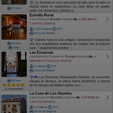
La Terracita es una casa para no salir, pero si sales el
mundo fuera es maravilloso. La casa tiene un amplio
8 Fotos
salón con chimenea, y piscina y ...
Estrella Rural
Casa Rural en
Braojos
a
16,5 km
de
(Madrid)
Canencia (Madrid)
2-23+5 plazas
45 €
45 km de Madrid
Estrella rural es una antigua construcción restaurada
8 Fotos
con una arquitectura moderna sin romper con el entorno
Video
rural. 7 alojamientos turístico ...
Las Encarnas
Apartamentos Rurales en
Braojos
a
(Madrid)
16,6 km
de Canencia (Madrid)
14 plazas
55 €
79 km de Madrid
Las Encarnas Alojamientos Rurales, se encuentra
8 Fotos
situada en Braojos, en plena Sierra Madrileña, a menos
de 45 minutos de Madrid capital. La c ...
(1 comentario)
La Casa de Los Abuelos
Casa Rural en
Navafría
a
17,6 km
de
(Segovia)
Canencia (Madrid)
2+1 plazas
35 €
30 km de Segovia