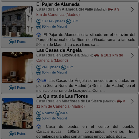
El Pajar de Alameda
Casa Rural en
Alameda del Valle
a
9
(Madrid)
km
de Canencia (Madrid)
10-14+2 plazas
35 €
90 km de Madrid
El Pajar de Alameda esta situado en el corazón del
Parque Nacional de la Sierra de Guadarrama, a tan sólo
8 Fotos
50 min de Madrid. La casa tiene ca ...
Las Casas de Ángela
Casa Rural en
Lozoyuela
a
10,1 km
de
(Madrid)
Canencia (Madrid)
24+3 plazas
18 €
65 km de Madrid
Las Casas de Ángela se encuentran situadas en
plena Sierra Norte de Madrid (a 45 min. de Madrid), en el
8 Fotos
municipio serrano de Lozoyuela. Cons ...
La Quinta de Las Flores
Casa Rural en
Miraflores de La Sierra
a
(Madrid)
11 km
de Canencia (Madrid)
6 plazas
50 €
50 km de Madrid
Casa de piedra en el centro del pueblo.
Características: 190m2 construidos, exterior, tres
5 Fotos
dormitorios grandes con armarios empotrados, dos ...