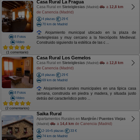
Casa Rural La Fragua
Casa Rural en
Sieteiglesias
a
12,8 km
(Madrid)
de Canencia (Madrid)
4 plazas
29 €
70 km de Madrid
Alojamiento municipal ubicado en la plaza de
8 Fotos
Sieteiglesias y muy cercano a la Necrópolis Medieval.
Video
Construido siguiendo la estética de las c ...
(1 comentario)
Casa Rural Los Gemelos
Casa Rural en
Sieteiglesias
a
12,8 km
(Madrid)
de Canencia (Madrid)
8 plazas
29 €
69 km de Madrid
Alojamientos rurales municipales en una típica casa
8 Fotos
serrana, construida en piedra y madera, y situada justo
Video
detrás del característico potro ...
(2 comentarios)
Saika Rural
Apartamentos Rurales en
Manjirón / Puentes Viejas
a
14,4 km
de Canencia (Madrid)
(Madrid)
2-16+5 plazas
33 €
74 km de Madrid