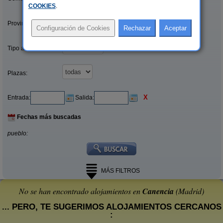
COOKIES
.
Provincias/Islas:
Tipo alquiler:
Plazas:
X
Entrada:
Salida:
Fechas más buscadas
pueblo:
MÁS FILTROS
No se han encontrado alojamientos en
Canencia
(Madrid)
... PERO, TE SUGERIMOS ALOJAMIENTOS CERCANOS
: