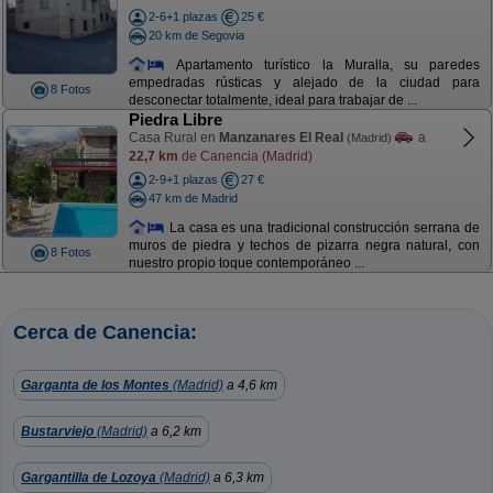
2-6+1 plazas
25 €
20 km de Segovia
Apartamento turístico la Muralla, su paredes
empedradas rústicas y alejado de la ciudad para
8 Fotos
desconectar totalmente, ideal para trabajar de ...
Piedra Libre
Casa Rural en
Manzanares El Real
a
(Madrid)
22,7 km
de Canencia (Madrid)
2-9+1 plazas
27 €
47 km de Madrid
La casa es una tradicional construcción serrana de
muros de piedra y techos de pizarra negra natural, con
8 Fotos
nuestro propio toque contemporáneo ...
Cerca de Canencia:
Garganta de los Montes
(Madrid)
a 4,6 km
Bustarviejo
(Madrid)
a 6,2 km
Gargantilla de Lozoya
(Madrid)
a 6,3 km