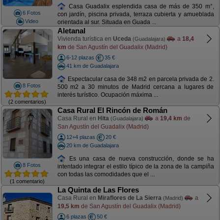
Casa Guadalix esplendida casa de más de 350 m°,
6 Fotos
con jardín, piscina privada, terraza cubierta y amueblada
Video
orientada al sur. Situada en Guada ...
Aletanal
Vivienda turística en
Uceda
a
18,4
(Guadalajara)
km
de San Agustín del Guadalix (Madrid)
6-12 plazas
35 €
41 km de Guadalajara
Espectacular casa de 348 m2 en parcela privada de 2.
8 Fotos
500 m2 a 30 minutos de Madrid cercana a lugares de
interés turístico. Ocupación máxima ...
(2 comentarios)
Casa Rural El Rincón de Román
Casa Rural en
Hita
a
19,4 km
de
(Guadalajara)
San Agustín del Guadalix (Madrid)
12+4 plazas
20 €
20 km de Guadalajara
Es una casa de nueva construcción, donde se ha
8 Fotos
intentado integrar el estilo típico de la zona de la campiña
con todas las comodidades que el ...
(1 comentario)
La Quinta de Las Flores
Casa Rural en
Miraflores de La Sierra
a
(Madrid)
19,5 km
de San Agustín del Guadalix (Madrid)
6 plazas
50 €