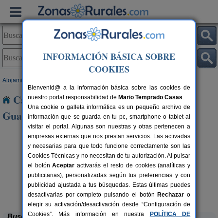
INFORMACIÓN BÁSICA SOBRE
COOKIES
Alojamientos
>
Madrid
> San Agustín del Guadalix
Bienvenid@ a la información básica sobre las cookies de
Casas Rurales cerca de San Agustín del
nuestro portal responsabilidad de
Mario Temprado Casas
.
Una cookie o galleta informática es un pequeño archivo de
Guadalix
información que se guarda en tu pc, smartphone o tablet al
visitar el portal. Algunas son nuestras y otras pertenecen a
empresas externas que nos prestan servicios. Las activadas
y necesarias para que todo funcione correctamente son las
Cookies Técnicas y no necesitan de tu autorización. Al pulsar
el botón
Aceptar
activarás el resto de cookies (analíticas y
publicitarias), personalizadas según tus preferencias y con
publicidad ajustada a tus búsquedas. Estas últimas puedes
Apartamentos Rurales La Cabaña
rs.
4 pers.
 €
23 €
Rascafría (Madrid)
desde
desactivarlas por completo pulsando el botón
Rechazar
o
elegir su activación/desactivación desde “Configuración de
Cookies”. Más información en nuestra
POLÍTICA DE
Buscar