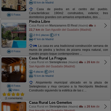
50 km de Madrid
Casa de piedra en el centro del pueblo.
Características: 190m2 construidos, exterior, tres
5 Fotos
dormitorios grandes con armarios empotrados, dos ...
Piedra Libre
Casa Rural en
Manzanares El Real
a
(Madrid)
22,7 km
de San Agustín del Guadalix (Madrid)
2-9+1 plazas
27 €
47 km de Madrid
La casa es una tradicional construcción serrana de
muros de piedra y techos de pizarra negra natural, con
8 Fotos
nuestro propio toque contemporáneo ...
Casa Rural La Fragua
Casa Rural en
Sieteiglesias
a
26 km
de
(Madrid)
San Agustín del Guadalix (Madrid)
4 plazas
29 €
70 km de Madrid
Alojamiento municipal ubicado en la plaza de
8 Fotos
Sieteiglesias y muy cercano a la Necrópolis Medieval.
Video
Construido siguiendo la estética de las c ...
(1 comentario)
Casa Rural Los Gemelos
Casa Rural en
Sieteiglesias
a
26 km
de
(Madrid)
San Agustín del Guadalix (Madrid)