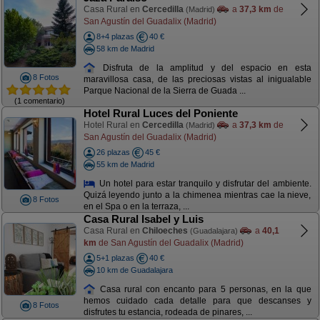
Casa Rural en
Cercedilla
a
37,3 km
de
(Madrid)
San Agustín del Guadalix (Madrid)
8+4 plazas
40 €
58 km de Madrid
Disfruta de la amplitud y del espacio en esta
8 Fotos
maravillosa casa, de las preciosas vistas al inigualable
Parque Nacional de la Sierra de Guada ...
(1 comentario)
Hotel Rural Luces del Poniente
Hotel Rural en
Cercedilla
a
37,3 km
de
(Madrid)
San Agustín del Guadalix (Madrid)
26 plazas
45 €
55 km de Madrid
Un hotel para estar tranquilo y disfrutar del ambiente.
Quizá leyendo junto a la chimenea mientras cae la nieve,
8 Fotos
en el Spa o en la terraza, ...
Casa Rural Isabel y Luis
Casa Rural en
Chiloeches
a
40,1
(Guadalajara)
km
de San Agustín del Guadalix (Madrid)
5+1 plazas
40 €
10 km de Guadalajara
Casa rural con encanto para 5 personas, en la que
hemos cuidado cada detalle para que descanses y
8 Fotos
disfrutes tu estancia, rodeada de pinares, ...