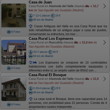
Casa de Juan
Casa Rural en
Alameda del Valle
a
32,7
(Madrid)
km
de San Agustín del Guadalix (Madrid)
7-12+1 plazas
19 €
90 km de Madrid
Casas Antiguas del Valle es una Casa Rural que ha
sido rehabilitada de un antiguo pajar o casa de pueblo,
8 Fotos
conservando su estructura, los mur ...
Casa Rural Los Espinares
Casa Rural en
Rascafría
a
32,8 km
de
(Madrid)
San Agustín del Guadalix (Madrid)
20+7 plazas
40 €
94 km de Madrid
Los Espinares se compone de 10 confortables
habitaciones con baño completamente equipadas y
8 Fotos
diferentes entre sí, un amplio salón de 65m2 con ...
Casa Rural El Bosque
Casa Rural en
Alameda del Valle
a
32,8
(Madrid)
km
de San Agustín del Guadalix (Madrid)
2-20+4 plazas
23 €
90 km de Madrid
La casa rural el Bosque, tiene una capacidad para 14
personas, con posibilidad para 22 personas. Consta de 4
8 Fotos
alojamientos rurales independie ...