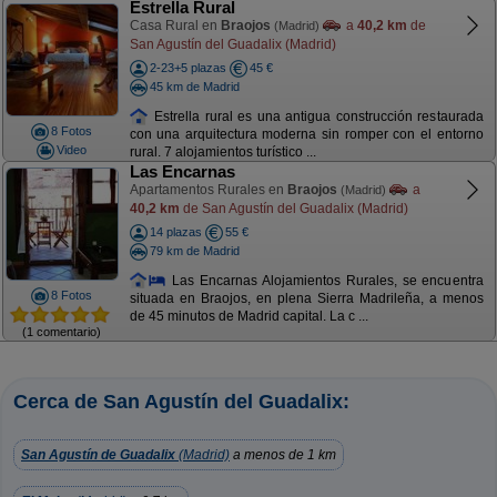
Estrella Rural
Casa Rural en
Braojos
a
40,2 km
de
(Madrid)
San Agustín del Guadalix (Madrid)
2-23+5 plazas
45 €
45 km de Madrid
Estrella rural es una antigua construcción restaurada
8 Fotos
con una arquitectura moderna sin romper con el entorno
Video
rural. 7 alojamientos turístico ...
Las Encarnas
Apartamentos Rurales en
Braojos
a
(Madrid)
40,2 km
de San Agustín del Guadalix (Madrid)
14 plazas
55 €
79 km de Madrid
Las Encarnas Alojamientos Rurales, se encuentra
8 Fotos
situada en Braojos, en plena Sierra Madrileña, a menos
de 45 minutos de Madrid capital. La c ...
(1 comentario)
Cerca de San Agustín del Guadalix:
San Agustín de Guadalix
(Madrid)
a menos de 1 km