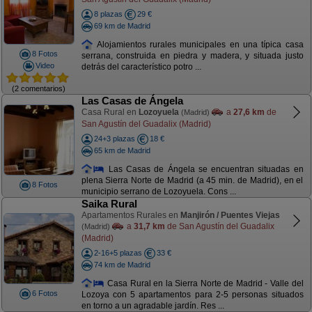
8 plazas
29 €
69 km de Madrid
Alojamientos rurales municipales en una típica casa
8 Fotos
serrana, construida en piedra y madera, y situada justo
Video
detrás del característico potro ...
(2 comentarios)
Las Casas de Ángela
Casa Rural en
Lozoyuela
a
27,6 km
de
(Madrid)
San Agustín del Guadalix (Madrid)
24+3 plazas
18 €
65 km de Madrid
Las Casas de Ángela se encuentran situadas en
plena Sierra Norte de Madrid (a 45 min. de Madrid), en el
8 Fotos
municipio serrano de Lozoyuela. Cons ...
Saika Rural
Apartamentos Rurales en
Manjirón / Puentes Viejas
a
31,7 km
de San Agustín del Guadalix
(Madrid)
(Madrid)
2-16+5 plazas
33 €
74 km de Madrid
Casa Rural en la Sierra Norte de Madrid - Valle del
6 Fotos
Lozoya con 5 apartamentos para 2-5 personas situados
en torno a un agradable jardín. Res ...