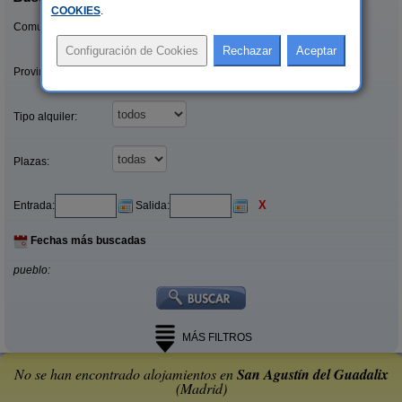
COOKIES
.
Comunidades:
Provincias/Islas:
Tipo alquiler:
Plazas:
X
Entrada:
Salida:
Fechas más buscadas
pueblo:
MÁS FILTROS
No se han encontrado alojamientos en
San Agustín del Guadalix
(Madrid)