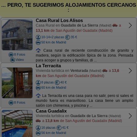
... PERO, TE SUGERIMOS ALOJAMIENTOS CERCANOS
:
Casa Rural Los Alisos
Casa Rural en
Guadalix de La Sierra
a
(Madrid)
13,1 km
de San Agustín del Guadalix (Madrid)
10-14+2 plazas
35 €
50 km de Madrid
Casa rural de reciente construcción de granito y
8 Fotos
madera, según la edificación típica de la zona. Pensada
Video
para acoger a grupos y familias, di ...
La Terracita
Vivienda turística en
Venturada
a
13,6
(Madrid)
km
de San Agustín del Guadalix (Madrid)
8 plazas
40 €
60 km de Madrid
La Terracita es una casa para no salir, pero si sales el
mundo fuera es maravilloso. La casa tiene un amplio
8 Fotos
salón con chimenea, y piscina y ...
Casa Guadalix
Vivienda turística en
Guadalix de La Sierra
(Madrid)
a
13,8 km
de San Agustín del Guadalix (Madrid)
16 plazas
41 €
56 km de Madrid