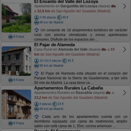
El Encanto del Valle del Lozoya
Apartamento en
Gargantilla del Lozoya
(Madrid)
a
32,9 km
de San Agustín del Guadalix (Madrid)
2-90 plazas
40 €
80 km de Madrid
Un conjunto de 16 alojamientos turísticos de carácter
rural con piscina climatizada y zonas ajardinadas
8 Fotos
comunes. Disfrute de los espacios am ...
El Pajar de Alameda
Casa Rural en
Alameda del Valle
a
33
(Madrid)
km
de San Agustín del Guadalix (Madrid)
10-14+2 plazas
35 €
90 km de Madrid
El Pajar de Alameda esta situado en el corazón del
Parque Nacional de la Sierra de Guadarrama, a tan sólo
8 Fotos
50 min de Madrid. La casa tiene ca ...
Apartamentos Rurales La Cabaña
Apartamentos Rurales en
Rascafría
a
(Madrid)
33,2 km
de San Agustín del Guadalix (Madrid)
4 plazas
23 €
90 km de Madrid
Cada uno de los apartamentos cuenta con un
dormitorio equipado con cama de matrimonio, amplio
8 Fotos
salón con sofá cama de 1, 35m, cocina american ...