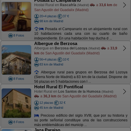
Posada El Campanario
Hostal Rural en
Rascafría
a
33,6 km
de
(Madrid)
San Agustín del Guadalix (Madrid)
20+4 plazas
37 €
98 km de Madrid
Posada el Campanario es un alojamiento rural con
10 habitaciones cada una con su cuarto de baño
8 Fotos
independiente. En una habitación hay ducha d ...
Albergue de Berzosa
Albergue en
Berzosa del Lozoya
a
33,9
(Madrid)
km
de San Agustín del Guadalix (Madrid)
56+4 plazas
10 €
83 km de Madrid
Albergue rural para grupos en Berzosa del Lozoya
(Sierra Norte de Madrid) a 83 km de la ciudad. Dispone de
8 Fotos
56 plazas en 5 habitaciones con l ...
Hotel Rural El Pontifical
Hotel Rural en
Los Santos de la Humosa
(Madrid)
a
36,3 km
de San Agustín del Guadalix (Madrid)
12 plazas
32 €
45 km de Madrid
Precioso edificio del siglo XVIII, que por su historia y
su porte señorial constituye una de las construcciones
8 Fotos
más emblemáticas del municip ...
Jaza Paraiso