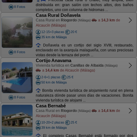
distribuida en: gran salón con techos altos, dos baños
8 Fotos
completos, uno con colunna de hidromas ...
Casa Rural Doñavela
Casa Rural en
Riogordo
a
14,3 km
de
(Málaga)
Alcaucín (Málaga)
12-15+3 plazas
20 €
35 km de Málaga
Doñavela es un cortijo del siglo XVIII, restaurado,
enclavado en la axarquía malagueña, con unas preciosas
8 Fotos
vistas desde la terraza del porch ...
Cortijo Anavama
Vivienda turística en
Canillas de Albaida
(Málaga)
a
14,4 km
de Alcaucín (Málaga)
2-6+1 plazas
25 €
50 km de Málaga
Bonita vivienda turística de alojamiento rural en plena
naturaleza dónde pasar unos días de vacaciones. Bonita
8 Fotos
vivienda turística de alojami ...
Casa Bernabé
Casa Rural en
Riogordo
a
14,4 km
de
(Málaga)
Alcaucín (Málaga)
10-20+2 plazas
25 €
39 km de Málaga
El complejo Casas Bernabé está formado por dos