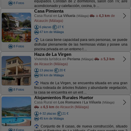
equipados. Constan de 2 dormitorios, salón con TV, aire
8 Fotos
acondicionado y calefacción, cocina, b ...
Casa Pimienta
Casa Rural en
La Viñuela
a
4,3 km
de
(Málaga)
Alcaucín (Málaga)
6 plazas
27 €
47 km de Málaga
La casa tiene capacidad para seis personas, se puede
disfrutar plenamente de las hermosas vistas y posee una
8 Fotos
piscina privada en un entorno t ...
Haza de La Virgen
Vivienda turística en
Periana
a
5,3 km
(Málaga)
de Alcaucín (Málaga)
13 plazas
20 €
56 km de Málaga
Haza de La Virgen, se encuentra situada en una gran
finca rodeada de árboles frutales y abundante vegetación,
8 Fotos
la casa se encuentra en un ent ...
Alojamientos Rurales Huetor
Casa Rural en
Los Romanes / La Viñuela
(Málaga)
a
6,5 km
de Alcaucín (Málaga)
4-32 plazas
21 €
45 km de Málaga
Conjunto de 8 casas, de nueva construcción, situado
8 Fotos