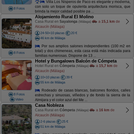
Villa Los Nisperos de Paco es elegante y moderna,
con solo un toque de opulenta arquitectura morisca, que
8 Fotos
brinda la mejor calidad posible pa ...
Alojamiento Rural El Molino
Casa Rural en
Sayalonga
a
15,1 km
de
(Málaga)
Alcaucín (Málaga)
24-50+10 plazas
20 €
46 km de Málaga
Por sus amplios salones independientes (100 m2 en
total) y dos chimeneas, esta casa está más indicada para
8 Fotos
familias numerosas. Dispone de 13 ...
Hotel y Bungalows Balcón de Cómpeta
Hotel Rural en
Cómpeta
a
15,7 km
de
(Málaga)
Alcaucín (Málaga)
10+10 plazas
39 €
55 km de Málaga
Rodeado de casas blancas, balcones floridos, calles
8 Fotos
estrechas y sinuosas, viñedos y de fondo la sierra de la
Video
Almijara y el color azul del Me ...
Casa Nobleza
Casa Rural en
Cómpeta
a
16 km
de
(Málaga)
Alcaucín (Málaga)
2-6 plazas
25 €
51 km de Málaga