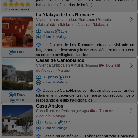
junto al Embalse de La Viñuela. Cada casa cuenta con 2
habitaciones, 2 cuartos de baño ( ...
(3 comentarios)
La Atalaya de Los Romanes
Vivienda turística en
Los Romanes / Viñuela
a
6,5 km
de Alcaucín (Málaga)
(Málaga)
4 plazas
18 €
49 km de Málaga
La Atalaya de Los Romanes, ofrece al visitante un
hogar para el descanso y la desconexión, en armonia con
8 Fotos
su entorno privilegiado, las tierr ...
Casas de Cantoblanco
Vivienda turística en
Viñuela
a
6,9 km
(Málaga)
de Alcaucín (Málaga)
6+2 plazas
19 €
50 km de Málaga
Casas de Cantoblanco son dos amplias casas rurales
8 Fotos
totalmente independientes, de nueva construcción pero
Video
respetando el estilo tradicional de ...
Casa Ábalos
Casa Rural en
Periana
a
7 km
de
(Málaga)
Alcaucín (Málaga)
4-6 plazas
13 €
65 km de Málaga
Casa rural de más de 200 años rehabilitada. Conserva