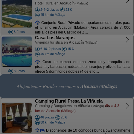
Hotel Rural en
Alcaucín
(Málaga)
2-4+2 plazas
23 €
45 km de Málaga
Conjunto Rural Privado de apartamentos rurales para
el turismo en Alcaucin (Malaga). Area cerrada de 7. 000
8 Fotos
mts a los pies del Castillo de Z ...
Casa Los Naranjos
Vivienda turística en
Alcaucín
(Málaga)
6-10+2 plazas
15 €
45 km de Málaga
Casa de campo en una zona muy tranquila con
piscina y barbacoa, rodeada de naranjos y olivos. La casa
8 Fotos
ofrece 5 dormitorios dobles (4 de ello ...
Alojamientos Rurales cercanos a
Alcaucín (Málaga)
Camping Rural Presa La Viñuela
Camping y Bungalows en
Viñuela
a
4,2
(Málaga)
km
de Alcaucín (Málaga)
46 plazas
25 €
50 km de Málaga
Disponemos de 10 cómodos bungalows totalmente