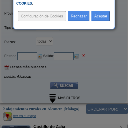
COOKIES
.
Provincias/Islas:
Tipo alquiler:
Plazas:
X
Entrada:
Salida:
Fechas más buscadas
pueblo:
Alcaucín
MÁS FILTROS
2 alojamientos rurales en Alcaucín (Málaga)
Ver en el mapa
Castillo de Zalia