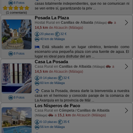
8 Fotos
casas totalmente independientes, que no se comunican ni
se ven entre sí, garantizando la priv ...
(1 comentario)
Posada La Plaza
Hostal Rural en
Canillas de Albaida
a
(Málaga)
14,5 km
de Alcaucín (Málaga)
20 plazas
32 €
40 km de Málaga
Está situado en un lugar céntrico, teniendo como
escenario una pequeña plaza con una fuente de agua. El
8 Fotos
lugar es ideal para disfrutar del am ...
Casa La Posada
Casa Rural en
Canillas de Albaida
a
(Málaga)
14,5 km
de Alcaucín (Málaga)
8-14 plazas
32 €
60 km de Málaga
Casa la Posada, desea darte la bienvenida a nuestra
casa en el hermoso y conocido paraje de la comarca de
8 Fotos
La Axarquia en la provincia de Mál ...
Los Nísperos de Paco
Casa Rural en
Cómpeta / Canillas de Albaida
a
15,1 km
de Alcaucín (Málaga)
(Málaga)
6-10 plazas
35 €
56 km de Málaga