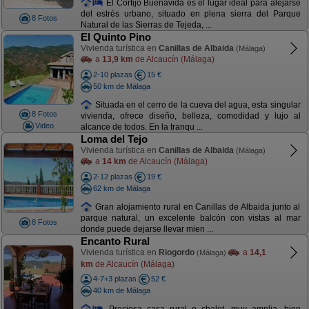
El Cortijo Buenavida es el lugar ideal para alejarse
del estrés urbano, situado en plena sierra del Parque
8 Fotos
Natural de las Sierras de Tejeda, ...
El Quinto Pino
Vivienda turística en
Canillas de Albaida
(Málaga)
a
13,9 km
de Alcaucín (Málaga)
2-10 plazas
15 €
50 km de Málaga
Situada en el cerro de la cueva del agua, esta singular
8 Fotos
vivienda, ofrece diseño, belleza, comodidad y lujo al
Video
alcance de todos. En la tranqu ...
Loma del Tejo
Vivienda turística en
Canillas de Albaida
(Málaga)
a
14 km
de Alcaucín (Málaga)
2-12 plazas
19 €
62 km de Málaga
Gran alojamiento rural en Canillas de Albaida junto al
parque natural, un excelente balcón con vistas al mar
8 Fotos
donde puede dejarse llevar mien ...
Encanto Rural
Vivienda turística en
Riogordo
a
14,1
(Málaga)
km
de Alcaucín (Málaga)
4-7+3 plazas
52 €
40 km de Málaga
Preciosa casa rural o chalet, muy amplia, bien