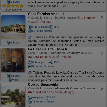
7 Fotos
su antigua estructura, piedras y vigas y ha sido dotada de
todas las comodidades. Cuent ...
(1 comentario)
Casa Paraiso Andaluz
Vivienda turística en
Sedella
a
8 km
de
(Málaga)
Alcaucín (Málaga)
6-16+1 plazas
25 €
55 km de Málaga
Fantástica Villa de lujo con piscina en el Parque
Natural rodeada de montañas, vistas al mar, recinto
8 Fotos
vallado y equipada con jacuzzi, aire a ...
La Casa de Tita Elvira 6
Casa Rural en
El Almendral / Zafarraya
(Granada)
a
9,6 km
de Alcaucín (Málaga)
6-14+2 plazas
19 €
80 km de Granada
Turismo Rural de Lujo. La Casa de Tita Elvira 6 cuenta
8 Fotos
con dos habitaciones de matrimonio, una de ellas
Video
adaptada para minusválidos en la pla ...
Cortijo Buenavida
Vivienda turística en
Alhama de Granada
(Granada)
a
12,4 km
de Alcaucín (Málaga)
6+6 plazas
29 €
73 km de Granada