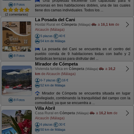
Una propiedad excelente con capacidad para 6
8 Fotos
personas en tres habitaciones dobles, una de las cuales
tiene dos camas individuales. Todos los ...
(2 comentarios)
La Posada del Cani
Hostal Rural en
Cómpeta
a
16,1 km
de
(Málaga)
Alcaucín (Málaga)
5 plazas
40 €
54 km de Málaga
La posada del Cani se encuentra en el centro del
pueblo consta de 9 habitaciones todas con baño y 2
8 Fotos
fantásticas terrazas para disfrutar del ...
Mirador de Cómpeta
Vivienda turística en
Cómpeta
a
16,2
(Málaga)
km
de Alcaucín (Málaga)
6-7 plazas
16 €
52 km de Málaga
Mirador de Cómpeta se encuentra situada en lugar
privilegiado, combinando la tranquilidad del campo con la
8 Fotos
comodidad, ya que se encuentra a ...
Villa Abril
Casa Rural en
Cómpeta
a
16,2 km
de
(Málaga)
Alcaucín (Málaga)
6 plazas
30 €
50 km de Málaga