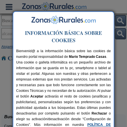
INFORMACIÓN BÁSICA SOBRE
COOKIES
Alojamientos
>
Andalucía
>
Málaga
> Alcaucín
Bienvenid@ a la información básica sobre las cookies de
Casas Rurales en Alcaucín
nuestro portal responsabilidad de
Mario Temprado Casas
.
Una cookie o galleta informática es un pequeño archivo de
información que se guarda en tu pc, smartphone o tablet al
visitar el portal. Algunas son nuestras y otras pertenecen a
empresas externas que nos prestan servicios. Las activadas
y necesarias para que todo funcione correctamente son las
Cookies Técnicas y no necesitan de tu autorización. Al pulsar
rs.
el botón
Aceptar
activarás el resto de cookies (analíticas y
 €
Villa Remedios
6-8 pers.
publicitarias), personalizadas según tus preferencias y con
20 €
Cuevas del Becerro (Málaga)
desde
publicidad ajustada a tus búsquedas. Estas últimas puedes
desactivarlas por completo pulsando el botón
Rechazar
o
Buscar
elegir su activación/desactivación desde “Configuración de
Cookies”. Más información en nuestra
POLÍTICA DE
Comunidades: