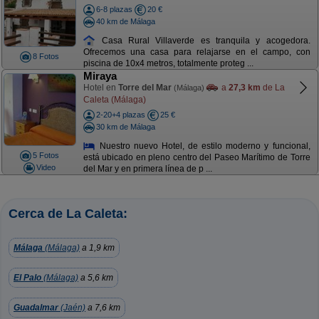
6-8 plazas
20 €
40 km de Málaga
Casa Rural Villaverde es tranquila y acogedora.
Ofrecemos una casa para relajarse en el campo, con
8 Fotos
piscina de 10x4 metros, totalmente proteg ...
Miraya
Hotel en
Torre del Mar
a
27,3 km
de La
(Málaga)
Caleta (Málaga)
2-20+4 plazas
25 €
30 km de Málaga
Nuestro nuevo Hotel, de estilo moderno y funcional,
5 Fotos
está ubicado en pleno centro del Paseo Marítimo de Torre
Video
del Mar y en primera línea de p ...
Cerca de La Caleta:
Málaga
(Málaga)
a 1,9 km
El Palo
(Málaga)
a 5,6 km
Guadalmar
(Jaén)
a 7,6 km