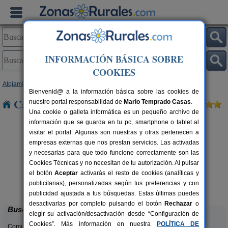
INFORMACIÓN BÁSICA SOBRE
COOKIES
Alojamientos
>
Andalucía
>
Málaga
> La Caleta
Bienvenid@ a la información básica sobre las cookies de
Casas Rurales cerca de La Caleta
nuestro portal responsabilidad de
Mario Temprado Casas
.
Una cookie o galleta informática es un pequeño archivo de
información que se guarda en tu pc, smartphone o tablet al
visitar el portal. Algunas son nuestras y otras pertenecen a
empresas externas que nos prestan servicios. Las activadas
y necesarias para que todo funcione correctamente son las
Cookies Técnicas y no necesitan de tu autorización. Al pulsar
rs.
el botón
Aceptar
activarás el resto de cookies (analíticas y
 €
Villa Remedios
6-8 pers.
publicitarias), personalizadas según tus preferencias y con
20 €
Cuevas del Becerro (Málaga)
desde
publicidad ajustada a tus búsquedas. Estas últimas puedes
desactivarlas por completo pulsando el botón
Rechazar
o
Buscar
elegir su activación/desactivación desde “Configuración de
Cookies”. Más información en nuestra
POLÍTICA DE
Comunidades: