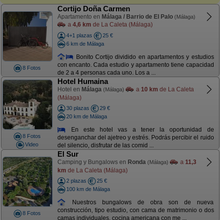
Cortijo Doña Carmen
Apartamento en
Málaga / Barrio de El Palo
(Málaga)
a
4,6 km
de La Caleta (Málaga)
4+1 plazas
25 €
6 km de Málaga
Bonito Cortijo dividido en apartamentos y estudios
con encanto. Cada estudio y apartamento tiene capacidad
8 Fotos
de 2 a 4 personas cada uno. Los a ...
Hotel Humaina
Hotel en
Málaga
a
10 km
de La Caleta
(Málaga)
(Málaga)
30 plazas
29 €
20 km de Málaga
En este hotel vas a tener la oportunidad de
8 Fotos
desenganchar del ajetreo y estrés. Podrás percibir el ruido
Video
del silencio, disfrutar de las comid ...
El Sur
Camping y Bungalows en
Ronda
a
11,3
(Málaga)
km
de La Caleta (Málaga)
2 plazas
25 €
100 km de Málaga
Nuestros bungalows de obra son de nueva
construcción, tipo estudio, con cama de matrimonio o dos
8 Fotos
camas individuales, cocina americana con me ...