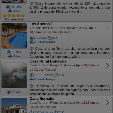
Chalet independiente y aislado de 120 m2, y mas de
39 Fotos
1. 500m2 de zona exterior, totalmente amueblado y con
Video
piscina privada de 35m2. La viviend ...
(13 comentarios)
Los Aperos 1
Vivienda turística en
Torre del Mar
a
(Málaga)
20,5 km
de La Caleta (Málaga)
2-4 plazas
20 €
20 km de Málaga
Casa rural en Torre del Mar, cerca de la playa, con
8 Fotos
piscina privada, vistas al mar, en zona muy tranquila.
Video
Capacidad de 2 a 4 personas. Wifi ...
Casa Rural Doñavela
Casa Rural en
Riogordo
a
23,4 km
de
(Málaga)
La Caleta (Málaga)
12-15+3 plazas
20 €
35 km de Málaga
Doñavela es un cortijo del siglo XVIII, restaurado,
enclavado en la axarquía malagueña, con unas preciosas
8 Fotos
vistas desde la terraza del porch ...
Casa Bernabé
Casa Rural en
Riogordo
a
23,5 km
de
(Málaga)
La Caleta (Málaga)
10-20+2 plazas
25 €