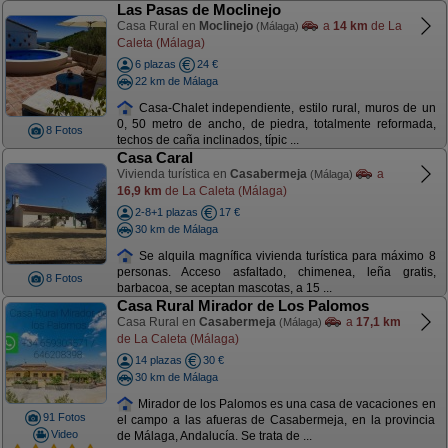
Las Pasas de Moclinejo
Casa Rural en
Moclinejo
a
14 km
de La
(Málaga)
Caleta (Málaga)
6 plazas
24 €
22 km de Málaga
Casa-Chalet independiente, estilo rural, muros de un
0, 50 metro de ancho, de piedra, totalmente reformada,
8 Fotos
techos de caña inclinados, típic ...
Casa Caral
Vivienda turística en
Casabermeja
a
(Málaga)
16,9 km
de La Caleta (Málaga)
2-8+1 plazas
17 €
30 km de Málaga
Se alquila magnífica vivienda turística para máximo 8
personas. Acceso asfaltado, chimenea, leña gratis,
8 Fotos
barbacoa, se aceptan mascotas, a 15 ...
Casa Rural Mirador de Los Palomos
Casa Rural en
Casabermeja
a
17,1 km
(Málaga)
de La Caleta (Málaga)
14 plazas
30 €
30 km de Málaga
Mirador de los Palomos es una casa de vacaciones en
91 Fotos
el campo a las afueras de Casabermeja, en la provincia
Video
de Málaga, Andalucía. Se trata de ...