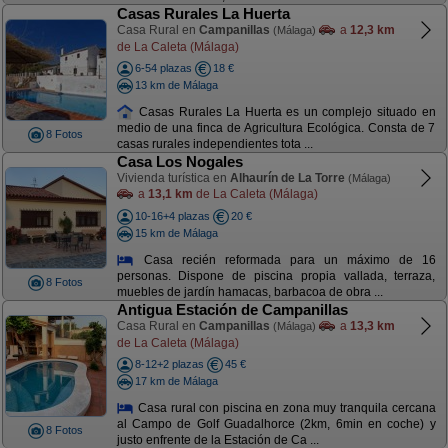
Casas Rurales La Huerta
Casa Rural en
Campanillas
a
12,3 km
(Málaga)
de La Caleta (Málaga)
6-54 plazas
18 €
13 km de Málaga
Casas Rurales La Huerta es un complejo situado en
medio de una finca de Agricultura Ecológica. Consta de 7
8 Fotos
casas rurales independientes tota ...
Casa Los Nogales
Vivienda turística en
Alhaurín de La Torre
(Málaga)
a
13,1 km
de La Caleta (Málaga)
10-16+4 plazas
20 €
15 km de Málaga
Casa recién reformada para un máximo de 16
personas. Dispone de piscina propia vallada, terraza,
8 Fotos
muebles de jardín hamacas, barbacoa de obra ...
Antigua Estación de Campanillas
Casa Rural en
Campanillas
a
13,3 km
(Málaga)
de La Caleta (Málaga)
8-12+2 plazas
45 €
17 km de Málaga
Casa rural con piscina en zona muy tranquila cercana
al Campo de Golf Guadalhorce (2km, 6min en coche) y
8 Fotos
justo enfrente de la Estación de Ca ...