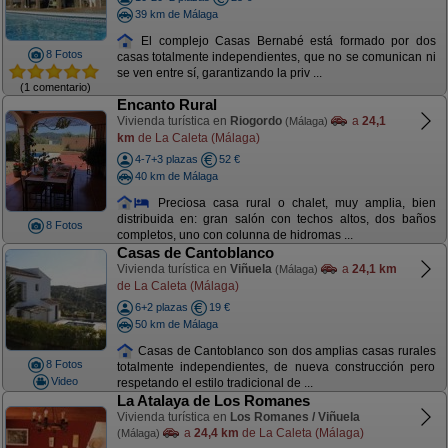
39 km de Málaga
El complejo Casas Bernabé está formado por dos
8 Fotos
casas totalmente independientes, que no se comunican ni
se ven entre sí, garantizando la priv ...
(1 comentario)
Encanto Rural
Vivienda turística en
Riogordo
a
24,1
(Málaga)
km
de La Caleta (Málaga)
4-7+3 plazas
52 €
40 km de Málaga
Preciosa casa rural o chalet, muy amplia, bien
distribuida en: gran salón con techos altos, dos baños
8 Fotos
completos, uno con colunna de hidromas ...
Casas de Cantoblanco
Vivienda turística en
Viñuela
a
24,1 km
(Málaga)
de La Caleta (Málaga)
6+2 plazas
19 €
50 km de Málaga
Casas de Cantoblanco son dos amplias casas rurales
8 Fotos
totalmente independientes, de nueva construcción pero
Video
respetando el estilo tradicional de ...
La Atalaya de Los Romanes
Vivienda turística en
Los Romanes / Viñuela
a
24,4 km
de La Caleta (Málaga)
(Málaga)