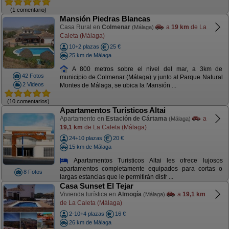
(1 comentario)
Mansión Piedras Blancas
Casa Rural en
Colmenar
a
19 km
de La
(Málaga)
Caleta (Málaga)
10+2 plazas
25 €
25 km de Málaga
A 800 metros sobre el nivel del mar, a 3km de
42 Fotos
municipio de Colmenar (Málaga) y junto al Parque Natural
2 Videos
Montes de Málaga, se ubica la Mansión ...
(10 comentarios)
Apartamentos Turísticos Altai
Apartamento en
Estación de Cártama
a
(Málaga)
19,1 km
de La Caleta (Málaga)
24+10 plazas
20 €
15 km de Málaga
Apartamentos Turisticos Altai les ofrece lujosos
apartamentos completamente equipados para cortas o
8 Fotos
largas estancias que le permitirán disfr ...
Casa Sunset El Tejar
Vivienda turística en
Almogía
a
19,1 km
(Málaga)
de La Caleta (Málaga)
2-10+4 plazas
16 €
26 km de Málaga