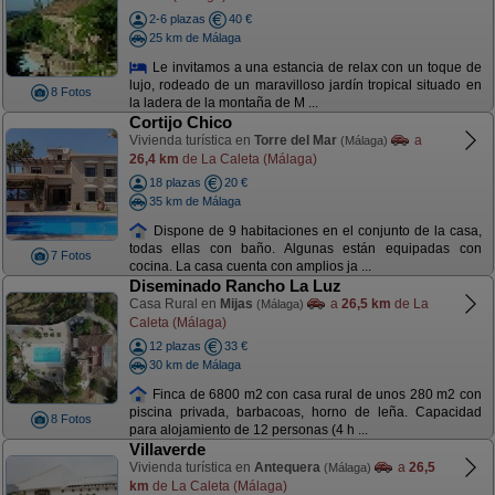
2-6 plazas
40 €
25 km de Málaga
Le invitamos a una estancia de relax con un toque de
lujo, rodeado de un maravilloso jardín tropical situado en
8 Fotos
la ladera de la montaña de M ...
Cortijo Chico
Vivienda turística en
Torre del Mar
a
(Málaga)
26,4 km
de La Caleta (Málaga)
18 plazas
20 €
35 km de Málaga
Dispone de 9 habitaciones en el conjunto de la casa,
todas ellas con baño. Algunas están equipadas con
7 Fotos
cocina. La casa cuenta con amplios ja ...
Diseminado Rancho La Luz
Casa Rural en
Mijas
a
26,5 km
de La
(Málaga)
Caleta (Málaga)
12 plazas
33 €
30 km de Málaga
Finca de 6800 m2 con casa rural de unos 280 m2 con
piscina privada, barbacoas, horno de leña. Capacidad
8 Fotos
para alojamiento de 12 personas (4 h ...
Villaverde
Vivienda turística en
Antequera
a
26,5
(Málaga)
km
de La Caleta (Málaga)