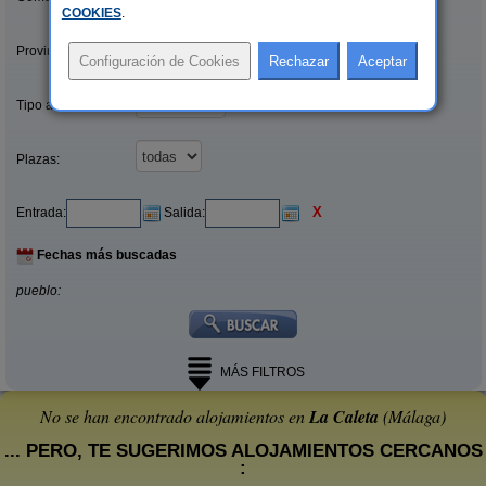
COOKIES
.
Provincias/Islas:
Tipo alquiler:
Plazas:
X
Entrada:
Salida:
Fechas más buscadas
pueblo:
MÁS FILTROS
No se han encontrado alojamientos en
La Caleta
(Málaga)
... PERO, TE SUGERIMOS ALOJAMIENTOS CERCANOS
: