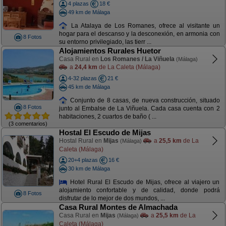
4 plazas
18 €
49 km de Málaga
La Atalaya de Los Romanes, ofrece al visitante un
hogar para el descanso y la desconexión, en armonia con
8 Fotos
su entorno privilegiado, las tierr ...
Alojamientos Rurales Huetor
Casa Rural en
Los Romanes / La Viñuela
(Málaga)
a
24,4 km
de La Caleta (Málaga)
4-32 plazas
21 €
45 km de Málaga
Conjunto de 8 casas, de nueva construcción, situado
8 Fotos
junto al Embalse de La Viñuela. Cada casa cuenta con 2
habitaciones, 2 cuartos de baño ( ...
(3 comentarios)
Hostal El Escudo de Mijas
Hostal Rural en
Mijas
a
25,5 km
de La
(Málaga)
Caleta (Málaga)
20+4 plazas
16 €
30 km de Málaga
Hotel Rural El Escudo de Mijas, ofrece al viajero un
alojamiento confortable y de calidad, donde podrá
8 Fotos
disfrutar de lo mejor de dos mundos, ...
Casa Rural Montes de Almachada
Casa Rural en
Mijas
a
25,5 km
de La
(Málaga)
Caleta (Málaga)