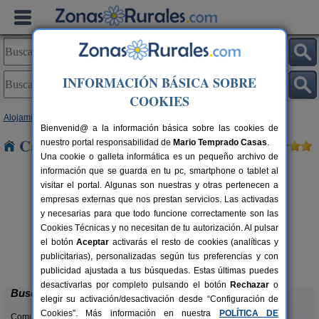
INFORMACIÓN BÁSICA SOBRE
COOKIES
Alojamientos
>
Murcia
> Altobordo
Bienvenid@ a la información básica sobre las cookies de
Casas Rurales cerca de Altobordo
nuestro portal responsabilidad de
Mario Temprado Casas
.
Una cookie o galleta informática es un pequeño archivo de
información que se guarda en tu pc, smartphone o tablet al
visitar el portal. Algunas son nuestras y otras pertenecen a
empresas externas que nos prestan servicios. Las activadas
y necesarias para que todo funcione correctamente son las
Cookies Técnicas y no necesitan de tu autorización. Al pulsar
el botón
Aceptar
activarás el resto de cookies (analíticas y
La Risca I y II
rs.
6-14+2 pers.
publicitarias), personalizadas según tus preferencias y con
 €
14 €
Moratalla (Murcia)
desde
publicidad ajustada a tus búsquedas. Estas últimas puedes
desactivarlas por completo pulsando el botón
Rechazar
o
Buscar
elegir su activación/desactivación desde “Configuración de
Cookies”. Más información en nuestra
POLÍTICA DE
Comunidades: