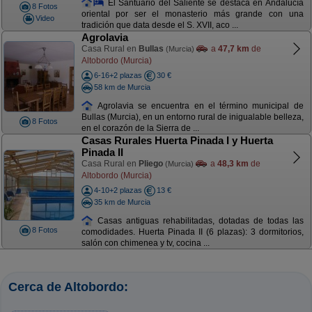
El Santuario del Saliente se destaca en Andalucía
8 Fotos
oriental por ser el monasterio más grande con una
Video
tradición que data desde el S. XVII, aco ...
Agrolavia
Casa Rural en
Bullas
a
47,7 km
de
(Murcia)
Altobordo (Murcia)
6-16+2 plazas
30 €
58 km de Murcia
Agrolavia se encuentra en el término municipal de
Bullas (Murcia), en un entorno rural de inigualable belleza,
8 Fotos
en el corazón de la Sierra de ...
Casas Rurales Huerta Pinada I y Huerta
Pinada II
Casa Rural en
Pliego
a
48,3 km
de
(Murcia)
Altobordo (Murcia)
4-10+2 plazas
13 €
35 km de Murcia
Casas antiguas rehabilitadas, dotadas de todas las
8 Fotos
comodidades. Huerta Pinada II (6 plazas): 3 dormitorios,
salón con chimenea y tv, cocina ...
Cerca de Altobordo: