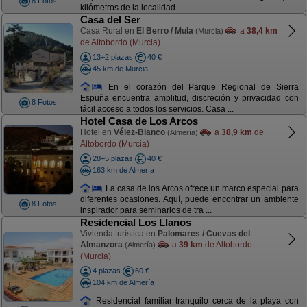
8 Fotos
kilómetros de la localidad ...
Casa del Ser
Casa Rural en
El Berro / Mula
a
38,4 km
(Murcia)
de Altobordo (Murcia)
13+2 plazas
40 €
45 km de Murcia
En el corazón del Parque Regional de Sierra
Espuña encuentra amplitud, discreción y privacidad con
8 Fotos
fácil acceso a todos los servicios. Casa ...
Hotel Casa de Los Arcos
Hotel en
Vélez-Blanco
a
38,9 km
de
(Almería)
Altobordo (Murcia)
28+5 plazas
40 €
163 km de Almería
La casa de los Arcos ofrece un marco especial para
diferentes ocasiones. Aquí, puede encontrar un ambiente
8 Fotos
inspirador para seminarios de tra ...
Residencial Los Llanos
Vivienda turística en
Palomares / Cuevas del
Almanzora
a
39 km
de Altobordo
(Almería)
(Murcia)
4 plazas
60 €
104 km de Almería
Residencial familiar tranquilo cerca de la playa con