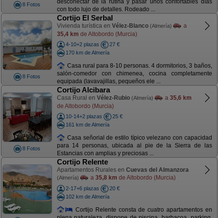
desconectar de la rutina y pasar unos confortables días
8 Fotos
con todo lujo de detalles. Rodeado ...
Cortijo El Serbal
Vivienda turística en
Vélez-Blanco
a
(Almería)
35,4 km
de Altobordo (Murcia)
4-10+2 plazas
27 €
170 km de Almería
Casa rural para 8-10 personas. 4 dormitorios, 3 baños,
salón-comedor con chimenea, cocina completamente
8 Fotos
equipada (lavavajillas, pequeños ele ...
Cortijo Alcibara
Casa Rural en
Vélez-Rubio
a
35,6 km
(Almería)
de Altobordo (Murcia)
10-14+2 plazas
25 €
161 km de Almería
Casa señorial de estilo típico velezano con capacidad
para 14 personas, ubicada al pie de la Sierra de las
8 Fotos
Estancias con amplias y preciosas ...
Cortijo Relente
Apartamentos Rurales en
Cuevas del Almanzora
a
35,8 km
de Altobordo (Murcia)
(Almería)
2-17+6 plazas
20 €
102 km de Almería
Cortijo Relente consta de cuatro apartamentos en
plena naturaleza, dispone de piscina, barbacoa, parking,