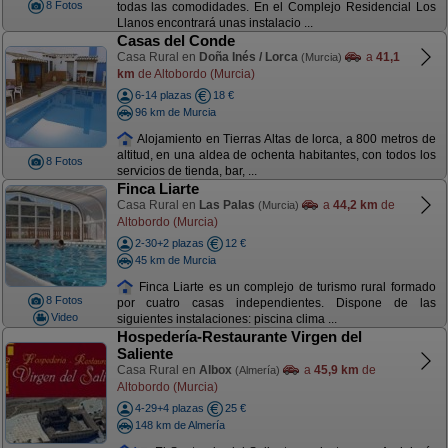
8 Fotos
todas las comodidades. En el Complejo Residencial Los
Llanos encontrará unas instalacio ...
Casas del Conde
Casa Rural en
Doña Inés / Lorca
a
41,1
(Murcia)
km
de Altobordo (Murcia)
6-14 plazas
18 €
96 km de Murcia
Alojamiento en Tierras Altas de lorca, a 800 metros de
altitud, en una aldea de ochenta habitantes, con todos los
8 Fotos
servicios de tienda, bar, ...
Finca Liarte
Casa Rural en
Las Palas
a
44,2 km
de
(Murcia)
Altobordo (Murcia)
2-30+2 plazas
12 €
45 km de Murcia
Finca Liarte es un complejo de turismo rural formado
8 Fotos
por cuatro casas independientes. Dispone de las
Video
siguientes instalaciones: piscina clima ...
Hospedería-Restaurante Virgen del
Saliente
Casa Rural en
Albox
a
45,9 km
de
(Almería)
Altobordo (Murcia)
4-29+4 plazas
25 €
148 km de Almería