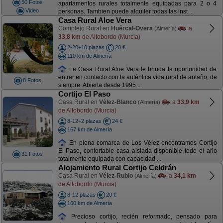
50 Fotos
apartamentos rurales totalmente equipadas para 2 o 4
Video
personas. Tambien puede alquiler todas las inst ...
Casa Rural Aloe Vera
Complejo Rural en
Huércal-Overa
a
(Almería)
33,8 km
de Altobordo (Murcia)
2-20+10 plazas
20 €
110 km de Almería
La Casa Rural Aloe Vera le brinda la oportunidad de
entrar en contacto con la auténtica vida rural de antaño, de
8 Fotos
siempre. Abierta desde 1995 ...
Cortijo El Paso
Casa Rural en
Vélez-Blanco
a
33,9 km
(Almería)
de Altobordo (Murcia)
8-12+2 plazas
24 €
167 km de Almería
En plena comarca de Los Vélez encontramos Cortijo
El Paso, confortable casa aislada disponible todo el año
31 Fotos
totalmente equipada con capacidad ...
Alojamiento Rural Cortijo Celdrán
Casa Rural en
Vélez-Rubio
a
34,1 km
(Almería)
de Altobordo (Murcia)
8-12 plazas
20 €
160 km de Almería
Precioso cortijo, recién reformado, pensado para