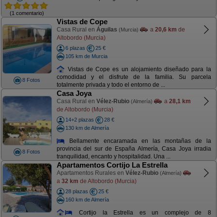
(1 comentario)
Vistas de Cope
Casa Rural en
Águilas
a
20,6 km
de
(Murcia)
Altobordo (Murcia)
6 plazas
25 €
105 km de Murcia
Vistas de Cope es un alojamiento diseñado para la
comodidad y el disfrute de la familia. Su parcela
8 Fotos
totalmente privada y todo el entorno de ...
Casa Joya
Casa Rural en
Vélez-Rubio
a
28,1 km
(Almería)
de Altobordo (Murcia)
14+2 plazas
28 €
130 km de Almería
Bellamente encaramada en las montañas de la
provincia del sur de España Almería, Casa Joya irradia
8 Fotos
tranquilidad, encanto y hospitalidad. Una ...
Apartamentos Cortijo La Estrella
Apartamentos Rurales en
Vélez-Rubio
(Almería)
a
32 km
de Altobordo (Murcia)
28 plazas
25 €
160 km de Almería
Cortijo la Estrella es un complejo de 8