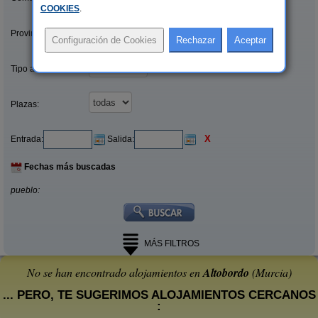
COOKIES
.
Provincias/Islas:
Tipo alquiler:
Plazas:
X
Entrada:
Salida:
Fechas más buscadas
pueblo:
MÁS FILTROS
No se han encontrado alojamientos en
Altobordo
(Murcia)
... PERO, TE SUGERIMOS ALOJAMIENTOS CERCANOS
: