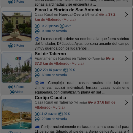
8 Fotos
zonas ajardinadas y se encuentra a ...
Finca La Florida de San Antonio
Casa Rural en
Huércal-Overa
a
37,2
(Almería)
km
de Altobordo (Murcia)
10-20 plazas
35 €
100 km de Almería
La casa-cortijo debe su nombre a la que fuera sobrina
del fundador, Dª Jacoba Ayas, persona amante del campo
8 Fotos
y muy querida por los lugareños ...
Sol de Taberno
Apartamentos Rurales en
Taberno
a
(Almería)
37,3 km
de Altobordo (Murcia)
2-22+10 plazas
20 €
130 km de Almería
Complejo rural, casas rurales de lujo con
8 Fotos
chimenea, jacuzzi individual, terraza, casas totalmente
Video
equipadas, con climatizar, tv plana en sal ...
Cortijo Claudia
Casa Rural en
Taberno
a
37,6 km
de
(Almería)
Altobordo (Murcia)
11+2 plazas
20 €
129 km de Almería
Cortijo recientemente restaurado, con capacidad para
11 personas Situado al pie de la Sierra de los Aguilas, a 4