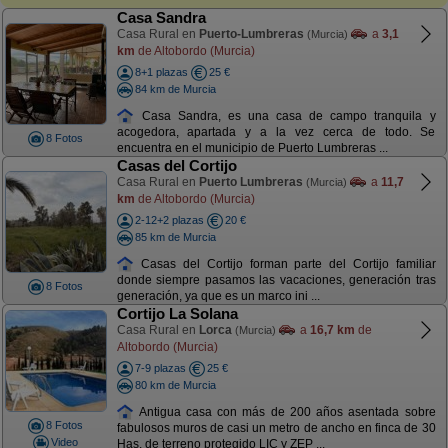
Casa Sandra
Casa Rural en
Puerto-Lumbreras
a
3,1
(Murcia)
km
de Altobordo (Murcia)
8+1 plazas
25 €
84 km de Murcia
Casa Sandra, es una casa de campo tranquila y
acogedora, apartada y a la vez cerca de todo. Se
8 Fotos
encuentra en el municipio de Puerto Lumbreras ...
Casas del Cortijo
Casa Rural en
Puerto Lumbreras
a
11,7
(Murcia)
km
de Altobordo (Murcia)
2-12+2 plazas
20 €
85 km de Murcia
Casas del Cortijo forman parte del Cortijo familiar
donde siempre pasamos las vacaciones, generación tras
8 Fotos
generación, ya que es un marco ini ...
Cortijo La Solana
Casa Rural en
Lorca
a
16,7 km
de
(Murcia)
Altobordo (Murcia)
7-9 plazas
25 €
80 km de Murcia
Antigua casa con más de 200 años asentada sobre
8 Fotos
fabulosos muros de casi un metro de ancho en finca de 30
Video
Has. de terreno protegido LIC y ZEP ...