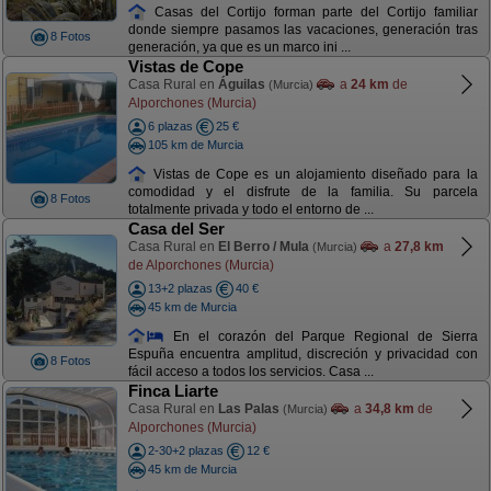
Casas del Cortijo forman parte del Cortijo familiar
donde siempre pasamos las vacaciones, generación tras
8 Fotos
generación, ya que es un marco ini ...
Vistas de Cope
Casa Rural en
Águilas
a
24 km
de
(Murcia)
Alporchones (Murcia)
6 plazas
25 €
105 km de Murcia
Vistas de Cope es un alojamiento diseñado para la
comodidad y el disfrute de la familia. Su parcela
8 Fotos
totalmente privada y todo el entorno de ...
Casa del Ser
Casa Rural en
El Berro / Mula
a
27,8 km
(Murcia)
de Alporchones (Murcia)
13+2 plazas
40 €
45 km de Murcia
En el corazón del Parque Regional de Sierra
Espuña encuentra amplitud, discreción y privacidad con
8 Fotos
fácil acceso a todos los servicios. Casa ...
Finca Liarte
Casa Rural en
Las Palas
a
34,8 km
de
(Murcia)
Alporchones (Murcia)
2-30+2 plazas
12 €
45 km de Murcia