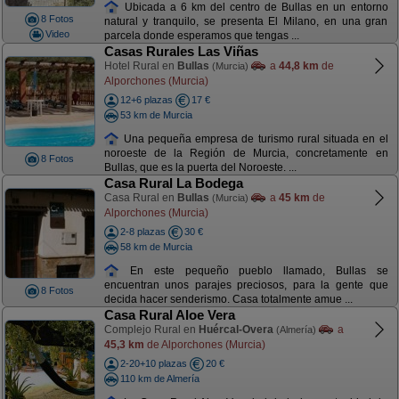
Ubicada a 6 km del centro de Bullas en un entorno
8 Fotos
natural y tranquilo, se presenta El Milano, en una gran
Video
parcela donde esperamos que tengas ...
Casas Rurales Las Viñas
Hotel Rural en
Bullas
a
44,8 km
de
(Murcia)
Alporchones (Murcia)
12+6 plazas
17 €
53 km de Murcia
Una pequeña empresa de turismo rural situada en el
noroeste de la Región de Murcia, concretamente en
8 Fotos
Bullas, que es la puerta del Noroeste. ...
Casa Rural La Bodega
Casa Rural en
Bullas
a
45 km
de
(Murcia)
Alporchones (Murcia)
2-8 plazas
30 €
58 km de Murcia
En este pequeño pueblo llamado, Bullas se
encuentran unos parajes preciosos, para la gente que
8 Fotos
decida hacer senderismo. Casa totalmente amue ...
Casa Rural Aloe Vera
Complejo Rural en
Huércal-Overa
a
(Almería)
45,3 km
de Alporchones (Murcia)
2-20+10 plazas
20 €
110 km de Almería