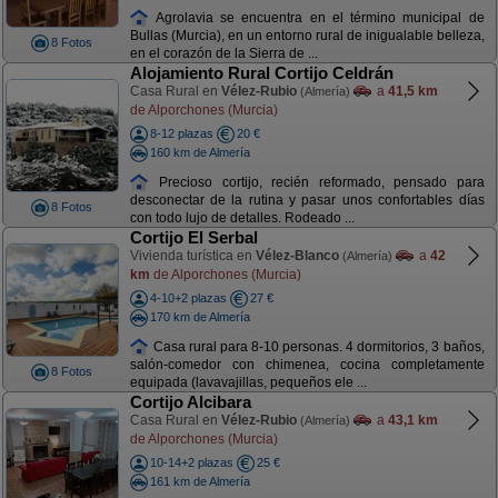
Agrolavia se encuentra en el término municipal de
Bullas (Murcia), en un entorno rural de inigualable belleza,
8 Fotos
en el corazón de la Sierra de ...
Alojamiento Rural Cortijo Celdrán
Casa Rural en
Vélez-Rubio
a
41,5 km
(Almería)
de Alporchones (Murcia)
8-12 plazas
20 €
160 km de Almería
Precioso cortijo, recién reformado, pensado para
desconectar de la rutina y pasar unos confortables días
8 Fotos
con todo lujo de detalles. Rodeado ...
Cortijo El Serbal
Vivienda turística en
Vélez-Blanco
a
42
(Almería)
km
de Alporchones (Murcia)
4-10+2 plazas
27 €
170 km de Almería
Casa rural para 8-10 personas. 4 dormitorios, 3 baños,
salón-comedor con chimenea, cocina completamente
8 Fotos
equipada (lavavajillas, pequeños ele ...
Cortijo Alcibara
Casa Rural en
Vélez-Rubio
a
43,1 km
(Almería)
de Alporchones (Murcia)
10-14+2 plazas
25 €
161 km de Almería