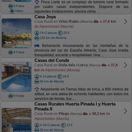
Finca Liarte es un complejo de turismo rural formado
8 Fotos
por cuatro casas independientes. Dispone de las
Video
siguientes instalaciones: piscina clima ...
Casa Joya
Casa Rural en
Vélez-Rubio
a
37,6 km
(Almería)
de Alporchones (Murcia)
14+2 plazas
28 €
130 km de Almería
Bellamente encaramada en las montañas de la
provincia del sur de España Almería, Casa Joya irradia
8 Fotos
tranquilidad, encanto y hospitalidad. Una ...
Casas del Conde
Casa Rural en
Doña Inés / Lorca
a
37,8
(Murcia)
km
de Alporchones (Murcia)
6-14 plazas
18 €
96 km de Murcia
Alojamiento en Tierras Altas de lorca, a 800 metros de
altitud, en una aldea de ochenta habitantes, con todos los
8 Fotos
servicios de tienda, bar, ...
Casas Rurales Huerta Pinada I y Huerta
Pinada II
Casa Rural en
Pliego
a
38,3 km
de
(Murcia)
Alporchones (Murcia)
4-10+2 plazas
13 €
35 km de Murcia