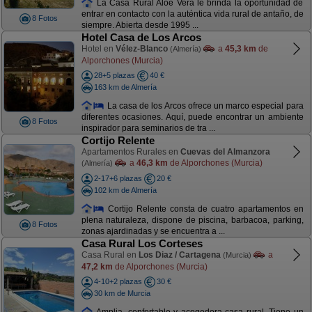
La Casa Rural Aloe Vera le brinda la oportunidad de
entrar en contacto con la auténtica vida rural de antaño, de
8 Fotos
siempre. Abierta desde 1995 ...
Hotel Casa de Los Arcos
Hotel en
Vélez-Blanco
a
45,3 km
de
(Almería)
Alporchones (Murcia)
28+5 plazas
40 €
163 km de Almería
La casa de los Arcos ofrece un marco especial para
diferentes ocasiones. Aquí, puede encontrar un ambiente
8 Fotos
inspirador para seminarios de tra ...
Cortijo Relente
Apartamentos Rurales en
Cuevas del Almanzora
a
46,3 km
de Alporchones (Murcia)
(Almería)
2-17+6 plazas
20 €
102 km de Almería
Cortijo Relente consta de cuatro apartamentos en
plena naturaleza, dispone de piscina, barbacoa, parking,
8 Fotos
zonas ajardinadas y se encuentra a ...
Casa Rural Los Corteses
Casa Rural en
Los Diaz / Cartagena
a
(Murcia)
47,2 km
de Alporchones (Murcia)
4-10+2 plazas
30 €
30 km de Murcia
Amplia, confortable y acogedora casa rural. Tiene un