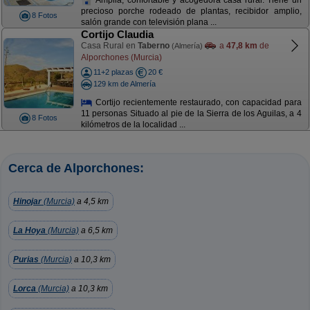
precioso porche rodeado de plantas, recibidor amplio,
8 Fotos
salón grande con televisión plana ...
Cortijo Claudia
Casa Rural en
Taberno
a
47,8 km
de
(Almería)
Alporchones (Murcia)
11+2 plazas
20 €
129 km de Almería
Cortijo recientemente restaurado, con capacidad para
11 personas Situado al pie de la Sierra de los Aguilas, a 4
8 Fotos
kilómetros de la localidad ...
Cerca de Alporchones:
Hinojar
(Murcia)
a 4,5 km
La Hoya
(Murcia)
a 6,5 km
Purias
(Murcia)
a 10,3 km
Lorca
(Murcia)
a 10,3 km