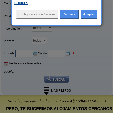
COOKIES
.
Comunidades:
Provincias/Islas:
Tipo alquiler:
Plazas:
X
Entrada:
Salida:
Fechas más buscadas
pueblo:
MÁS FILTROS
No se han encontrado alojamientos en
Alporchones
(Murcia)
... PERO, TE SUGERIMOS ALOJAMIENTOS CERCANOS
: