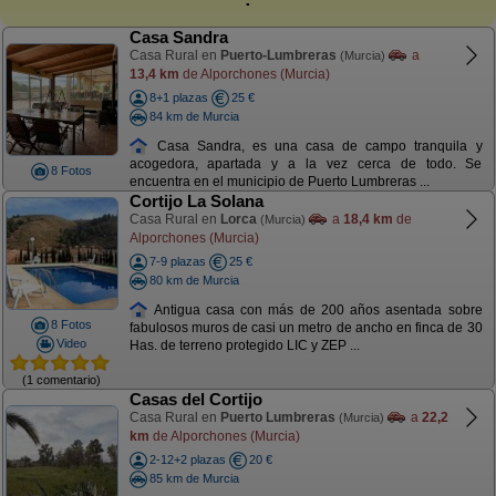
Casa Sandra
Casa Rural en
Puerto-Lumbreras
a
(Murcia)
13,4 km
de Alporchones (Murcia)
8+1 plazas
25 €
84 km de Murcia
Casa Sandra, es una casa de campo tranquila y
acogedora, apartada y a la vez cerca de todo. Se
8 Fotos
encuentra en el municipio de Puerto Lumbreras ...
Cortijo La Solana
Casa Rural en
Lorca
a
18,4 km
de
(Murcia)
Alporchones (Murcia)
7-9 plazas
25 €
80 km de Murcia
Antigua casa con más de 200 años asentada sobre
8 Fotos
fabulosos muros de casi un metro de ancho en finca de 30
Video
Has. de terreno protegido LIC y ZEP ...
(1 comentario)
Casas del Cortijo
Casa Rural en
Puerto Lumbreras
a
22,2
(Murcia)
km
de Alporchones (Murcia)
2-12+2 plazas
20 €
85 km de Murcia