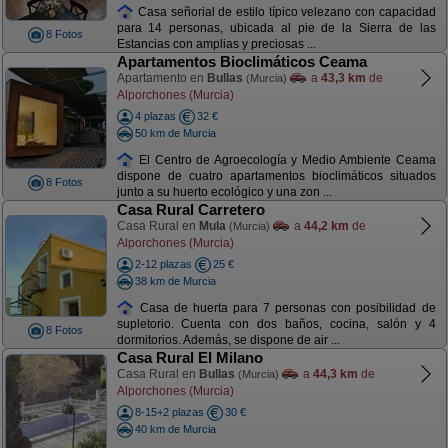
Casa señorial de estilo típico velezano con capacidad
para 14 personas, ubicada al pie de la Sierra de las
8 Fotos
Estancias con amplias y preciosas ...
Apartamentos Bioclimáticos Ceama
Apartamento en
Bullas
a
43,3 km
de
(Murcia)
Alporchones (Murcia)
4 plazas
32 €
50 km de Murcia
El Centro de Agroecología y Medio Ambiente Ceama
dispone de cuatro apartamentos bioclimáticos situados
8 Fotos
junto a su huerto ecológico y una zon ...
Casa Rural Carretero
Casa Rural en
Mula
a
44,2 km
de
(Murcia)
Alporchones (Murcia)
2-12 plazas
25 €
38 km de Murcia
Casa de huerta para 7 personas con posibilidad de
supletorio. Cuenta con dos baños, cocina, salón y 4
8 Fotos
dormitorios. Además, se dispone de air ...
Casa Rural El Milano
Casa Rural en
Bullas
a
44,3 km
de
(Murcia)
Alporchones (Murcia)
8-15+2 plazas
30 €
40 km de Murcia