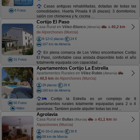
Casas antiguas rehabilitadas, dotadas de todas las
8 Fotos
comodidades. Huerta Pinada II (6 plazas): 3 dormitorios,
salón con chimenea y tv, cocina ...
Cortijo El Paso
Casa Rural en
Vélez-Blanco
a
40,2 km
(Almería)
de Alporchones (Murcia)
8-12+2 plazas
24 €
167 km de Almería
En plena comarca de Los Vélez encontramos Cortijo
El Paso, confortable casa aislada disponible todo el año
31 Fotos
totalmente equipada con capacidad ...
Apartamentos Cortijo La Estrella
Apartamentos Rurales en
Vélez-Rubio
(Almería)
a
40,5 km
de Alporchones (Murcia)
28 plazas
25 €
160 km de Almería
Cortijo la Estrella es un complejo de 8
50 Fotos
apartamentos rurales totalmente equipadas para 2 o 4
Video
personas. Tambien puede alquiler todas las inst ...
Agrolavia
Casa Rural en
Bullas
a
41,1 km
de
(Murcia)
Alporchones (Murcia)
6-16+2 plazas
30 €
58 km de Murcia