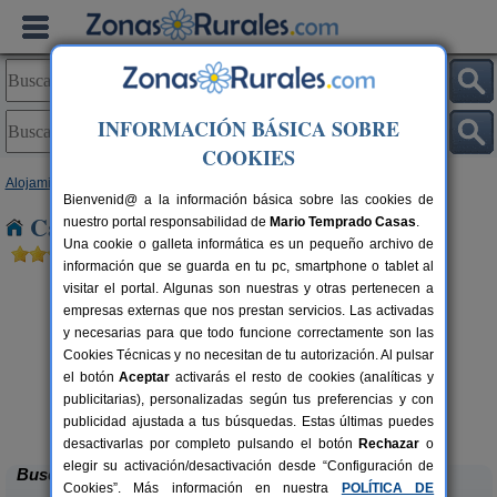
INFORMACIÓN BÁSICA SOBRE
COOKIES
Alojamientos
>
Murcia
> Alporchones
Bienvenid@ a la información básica sobre las cookies de
Casas Rurales cerca de Alporchones
nuestro portal responsabilidad de
Mario Temprado Casas
.
Una cookie o galleta informática es un pequeño archivo de
información que se guarda en tu pc, smartphone o tablet al
visitar el portal. Algunas son nuestras y otras pertenecen a
empresas externas que nos prestan servicios. Las activadas
y necesarias para que todo funcione correctamente son las
Cookies Técnicas y no necesitan de tu autorización. Al pulsar
el botón
Aceptar
activarás el resto de cookies (analíticas y
rs.
publicitarias), personalizadas según tus preferencias y con
 €
Casa Rural Mi Campo
8 pers.
24 €
publicidad ajustada a tus búsquedas. Estas últimas puedes
Molina de Segura (Murcia)
desde
desactivarlas por completo pulsando el botón
Rechazar
o
elegir su activación/desactivación desde “Configuración de
Buscar
Cookies”. Más información en nuestra
POLÍTICA DE