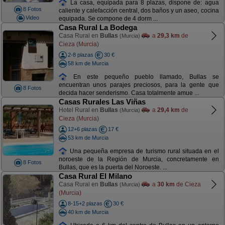
La casa, equipada para 8 plazas, dispone de: agua
8 Fotos
caliente y calefacción central, dos baños y un aseo, cocina
Video
equipada. Se compone de 4 dorm ...
Casa Rural La Bodega
Casa Rural en
Bullas
a
29,3 km
de
(Murcia)
Cieza (Murcia)
2-8 plazas
30 €
58 km de Murcia
En este pequeño pueblo llamado, Bullas se
encuentran unos parajes preciosos, para la gente que
8 Fotos
decida hacer senderismo. Casa totalmente amue ...
Casas Rurales Las Viñas
Hotel Rural en
Bullas
a
29,4 km
de
(Murcia)
Cieza (Murcia)
12+6 plazas
17 €
53 km de Murcia
Una pequeña empresa de turismo rural situada en el
noroeste de la Región de Murcia, concretamente en
8 Fotos
Bullas, que es la puerta del Noroeste. ...
Casa Rural El Milano
Casa Rural en
Bullas
a
30 km
de Cieza
(Murcia)
(Murcia)
8-15+2 plazas
30 €
40 km de Murcia