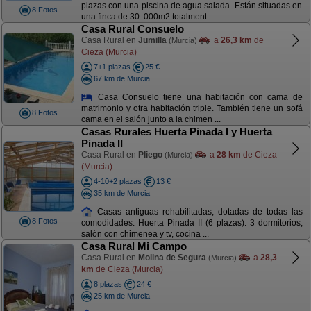
plazas con una piscina de agua salada. Están situadas en
8 Fotos
una finca de 30. 000m2 totalment ...
Casa Rural Consuelo
Casa Rural en
Jumilla
a
26,3 km
de
(Murcia)
Cieza (Murcia)
7+1 plazas
25 €
67 km de Murcia
Casa Consuelo tiene una habitación con cama de
matrimonio y otra habitación triple. También tiene un sofá
8 Fotos
cama en el salón junto a la chimen ...
Casas Rurales Huerta Pinada I y Huerta
Pinada II
Casa Rural en
Pliego
a
28 km
de Cieza
(Murcia)
(Murcia)
4-10+2 plazas
13 €
35 km de Murcia
Casas antiguas rehabilitadas, dotadas de todas las
8 Fotos
comodidades. Huerta Pinada II (6 plazas): 3 dormitorios,
salón con chimenea y tv, cocina ...
Casa Rural Mi Campo
Casa Rural en
Molina de Segura
a
28,3
(Murcia)
km
de Cieza (Murcia)
8 plazas
24 €
25 km de Murcia