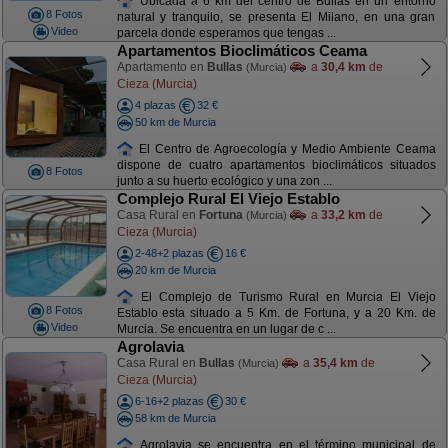
Ubicada a 6 km del centro de Bullas en un entorno
8 Fotos
natural y tranquilo, se presenta El Milano, en una gran
Video
parcela donde esperamos que tengas ...
Apartamentos Bioclimáticos Ceama
Apartamento en
Bullas
a
30,4 km
de
(Murcia)
Cieza (Murcia)
4 plazas
32 €
50 km de Murcia
El Centro de Agroecología y Medio Ambiente Ceama
dispone de cuatro apartamentos bioclimáticos situados
8 Fotos
junto a su huerto ecológico y una zon ...
Complejo Rural El Viejo Establo
Casa Rural en
Fortuna
a
33,2 km
de
(Murcia)
Cieza (Murcia)
2-48+2 plazas
16 €
20 km de Murcia
El Complejo de Turismo Rural en Murcia El Viejo
8 Fotos
Establo esta situado a 5 Km. de Fortuna, y a 20 Km. de
Video
Murcia. Se encuentra en un lugar de c ...
Agrolavia
Casa Rural en
Bullas
a
35,4 km
de
(Murcia)
Cieza (Murcia)
6-16+2 plazas
30 €
58 km de Murcia
Agrolavia se encuentra en el término municipal de