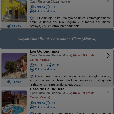
Casa Rural en
Cieza
(Murcia)
6 plazas
13 €
45 km de Murcia
El Complejo Rural Atalaya se ubica estratégicamente
entre la ribera del Río Segura y la ladera del monte
8 Fotos
Atalaya, y su entorno, predominante ...
Alojamientos Rurales cercanos a
Cieza (Murcia)
Las Golondrinas
Casa Rural en
Blanca
a
8,9 km
de
(Murcia)
Cieza (Murcia)
3+1 plazas
25 €
35 km de Murcia
Casa para 3 personas de principios del siglo pasado,
en la que se ha desarrollado un minucioso trabajo de
8 Fotos
restauración respetando su estruct ...
Casa de La Higuera
Casa Rural en
Blanca
a
8,9 km
de
(Murcia)
Cieza (Murcia)
9 plazas
17 €
30 km de Murcia
Con una antigüedad de 100 años, la Casa Rural de La