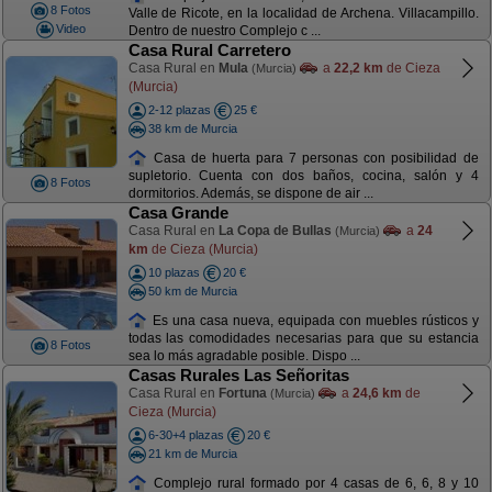
8 Fotos
Valle de Ricote, en la localidad de Archena. Villacampillo.
Video
Dentro de nuestro Complejo c ...
Casa Rural Carretero
Casa Rural en
Mula
a
22,2 km
de Cieza
(Murcia)
(Murcia)
2-12 plazas
25 €
38 km de Murcia
Casa de huerta para 7 personas con posibilidad de
supletorio. Cuenta con dos baños, cocina, salón y 4
8 Fotos
dormitorios. Además, se dispone de air ...
Casa Grande
Casa Rural en
La Copa de Bullas
a
24
(Murcia)
km
de Cieza (Murcia)
10 plazas
20 €
50 km de Murcia
Es una casa nueva, equipada con muebles rústicos y
todas las comodidades necesarias para que su estancia
8 Fotos
sea lo más agradable posible. Dispo ...
Casas Rurales Las Señoritas
Casa Rural en
Fortuna
a
24,6 km
de
(Murcia)
Cieza (Murcia)
6-30+4 plazas
20 €
21 km de Murcia
Complejo rural formado por 4 casas de 6, 6, 8 y 10