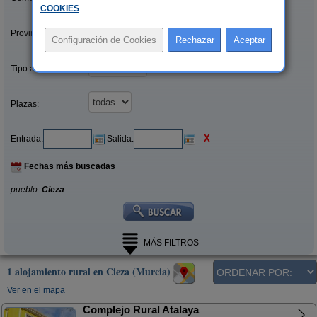
COOKIES
.
Provincias/Islas:
Tipo alquiler:
Plazas:
X
Entrada:
Salida:
Fechas más buscadas
pueblo:
Cieza
MÁS FILTROS
1 alojamiento rural en Cieza (Murcia)
Ver en el mapa
Complejo Rural Atalaya