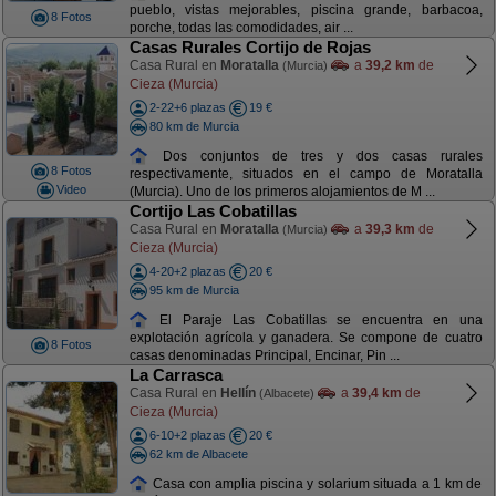
pueblo, vistas mejorables, piscina grande, barbacoa,
8 Fotos
porche, todas las comodidades, air ...
Casas Rurales Cortijo de Rojas
Casa Rural en
Moratalla
a
39,2 km
de
(Murcia)
Cieza (Murcia)
2-22+6 plazas
19 €
80 km de Murcia
Dos conjuntos de tres y dos casas rurales
8 Fotos
respectivamente, situados en el campo de Moratalla
Video
(Murcia). Uno de los primeros alojamientos de M ...
Cortijo Las Cobatillas
Casa Rural en
Moratalla
a
39,3 km
de
(Murcia)
Cieza (Murcia)
4-20+2 plazas
20 €
95 km de Murcia
El Paraje Las Cobatillas se encuentra en una
explotación agrícola y ganadera. Se compone de cuatro
8 Fotos
casas denominadas Principal, Encinar, Pin ...
La Carrasca
Casa Rural en
Hellín
a
39,4 km
de
(Albacete)
Cieza (Murcia)
6-10+2 plazas
20 €
62 km de Albacete
Casa con amplia piscina y solarium situada a 1 km de