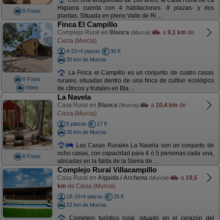
Higuera cuenta con 4 habitaciones -9 plazas- y dos
8 Fotos
plantas. Situada en pleno Valle de Ri ...
Finca El Campillo
Complejo Rural en
Blanca
a
9,1 km
de
(Murcia)
Cieza (Murcia)
4-22+4 plazas
30 €
30 km de Murcia
La Finca el Campillo es un conjunto de cuatro casas
8 Fotos
rurales, situadas dentro de una finca de cultivo ecológico
Video
de cítricos y frutales en Bla ...
La Navela
Casa Rural en
Blanca
a
10,4 km
de
(Murcia)
Cieza (Murcia)
5 plazas
17 €
35 km de Murcia
Las Casas Rurales La Navela son un conjunto de
ocho casas, con capacidad para 4 ó 5 personas cada una,
8 Fotos
ubicadas en la falda de la Sierra de ...
Complejo Rural Villacampillo
Casa Rural en
Algaida / Archena
a
19,5
(Murcia)
km
de Cieza (Murcia)
18-10+9 plazas
25 €
22 km de Murcia
Complejo turístico rural, situado en el corazón del