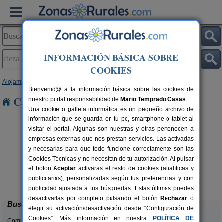
INFORMACIÓN BÁSICA SOBRE
COOKIES
Alojamientos
>
Murcia
> Cieza
Bienvenid@ a la información básica sobre las cookies de
Casas Rurales en Cieza
nuestro portal responsabilidad de
Mario Temprado Casas
.
Una cookie o galleta informática es un pequeño archivo de
información que se guarda en tu pc, smartphone o tablet al
visitar el portal. Algunas son nuestras y otras pertenecen a
empresas externas que nos prestan servicios. Las activadas
y necesarias para que todo funcione correctamente son las
Cookies Técnicas y no necesitan de tu autorización. Al pulsar
el botón
Aceptar
activarás el resto de cookies (analíticas y
Casa Rural Las Águilas Moratalla
rs.
12 pers.
publicitarias), personalizadas según tus preferencias y con
 €
18 €
Moratalla (Murcia)
desde
publicidad ajustada a tus búsquedas. Estas últimas puedes
desactivarlas por completo pulsando el botón
Rechazar
o
Buscar
elegir su activación/desactivación desde “Configuración de
Cookies”. Más información en nuestra
POLÍTICA DE
Comunidades: