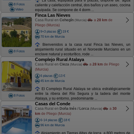
La casa, equipada para 8 plazas, dispone de: agua
8 Fotos
caliente y calefacción central, dos baños y un aseo, cocina
Video
equipada. Se compone de 4 dorm ...
Finca Las Nieves
Casa Rural en
Cehegín
a
28 km
de
(Murcia)
Pliego (Murcia)
9+3 plazas
19 €
70 km de Murcia
Bienvenidos a la casa rural Finca las Nieves, un
alojamiento rural situado en el Noroeste Murciano en un
8 Fotos
enclave natural y ecoturítico, rode ...
Complejo Rural Atalaya
Casa Rural en
Cieza
a
28 km
de Pliego
(Murcia)
(Murcia)
6 plazas
13 €
45 km de Murcia
El Complejo Rural Atalaya se ubica estratégicamente
entre la ribera del Río Segura y la ladera del monte
8 Fotos
Atalaya, y su entorno, predominante ...
Casas del Conde
Casa Rural en
Doña Inés / Lorca
a
30
(Murcia)
km
de Pliego (Murcia)
6-14 plazas
18 €
96 km de Murcia
Alojamiento en Tierras Altas de lorca, a 800 metros de