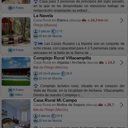
Casa para 3 personas de principios del siglo pasado,
en la que se ha desarrollado un minucioso trabajo de
8 Fotos
restauración respetando su estruct ...
La Navela
Casa Rural en
Blanca
a
24,3 km
de
(Murcia)
Pliego (Murcia)
5 plazas
17 €
35 km de Murcia
Las Casas Rurales La Navela son un conjunto de
ocho casas, con capacidad para 4 ó 5 personas cada una,
8 Fotos
ubicadas en la falda de la Sierra de ...
Complejo Rural Villacampillo
Casa Rural en
Algaida / Archena
a
24,3
(Murcia)
km
de Pliego (Murcia)
18-10+9 plazas
25 €
22 km de Murcia
Complejo turístico rural, situado en el corazón del
8 Fotos
Valle de Ricote, en la localidad de Archena. Villacampillo.
Video
Dentro de nuestro Complejo c ...
Casa Rural Mi Campo
Casa Rural en
Molina de Segura
a
26,7
(Murcia)
km
de Pliego (Murcia)
8 plazas
24 €
25 km de Murcia