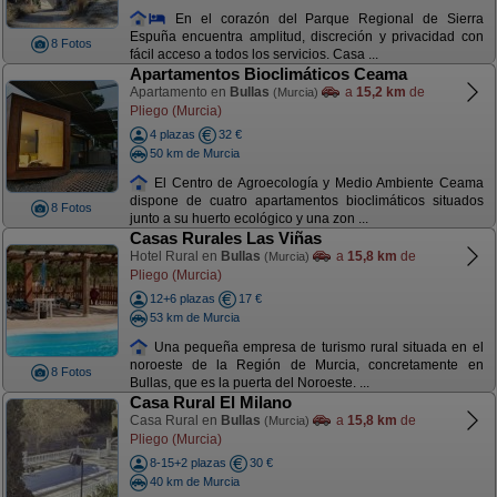
En el corazón del Parque Regional de Sierra
Espuña encuentra amplitud, discreción y privacidad con
8 Fotos
fácil acceso a todos los servicios. Casa ...
Apartamentos Bioclimáticos Ceama
Apartamento en
Bullas
a
15,2 km
de
(Murcia)
Pliego (Murcia)
4 plazas
32 €
50 km de Murcia
El Centro de Agroecología y Medio Ambiente Ceama
dispone de cuatro apartamentos bioclimáticos situados
8 Fotos
junto a su huerto ecológico y una zon ...
Casas Rurales Las Viñas
Hotel Rural en
Bullas
a
15,8 km
de
(Murcia)
Pliego (Murcia)
12+6 plazas
17 €
53 km de Murcia
Una pequeña empresa de turismo rural situada en el
noroeste de la Región de Murcia, concretamente en
8 Fotos
Bullas, que es la puerta del Noroeste. ...
Casa Rural El Milano
Casa Rural en
Bullas
a
15,8 km
de
(Murcia)
Pliego (Murcia)
8-15+2 plazas
30 €
40 km de Murcia