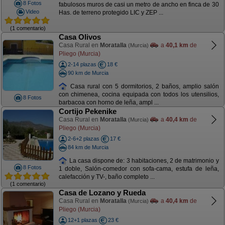
8 Fotos
fabulosos muros de casi un metro de ancho en finca de 30
Video
Has. de terreno protegido LIC y ZEP ...
(1 comentario)
Casa Olivos
Casa Rural en
Moratalla
a
40,1 km
de
(Murcia)
Pliego (Murcia)
2-14 plazas
18 €
90 km de Murcia
Casa rural con 5 dormitorios, 2 baños, amplio salón
con chimenea, cocina equipada con todos los utensilios,
8 Fotos
barbacoa con horno de leña, ampl ...
Cortijo Pekenike
Casa Rural en
Moratalla
a
40,4 km
de
(Murcia)
Pliego (Murcia)
2-6+2 plazas
17 €
84 km de Murcia
La casa dispone de: 3 habitaciones, 2 de matrimonio y
8 Fotos
1 doble, Salón-comedor con sofa-cama, estufa de leña,
calefacción y TV-, baño completo ...
(1 comentario)
Casa de Lozano y Rueda
Casa Rural en
Moratalla
a
40,4 km
de
(Murcia)
Pliego (Murcia)
12+1 plazas
23 €