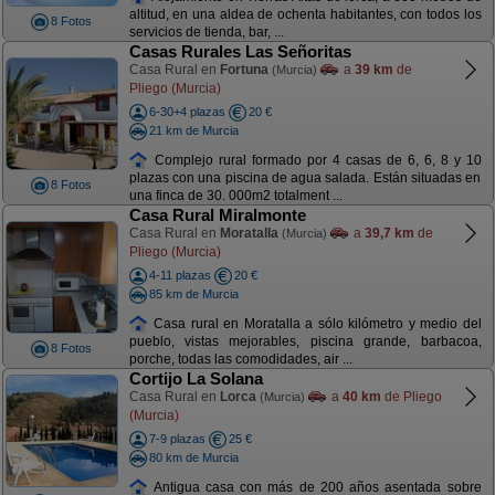
altitud, en una aldea de ochenta habitantes, con todos los
8 Fotos
servicios de tienda, bar, ...
Casas Rurales Las Señoritas
Casa Rural en
Fortuna
a
39 km
de
(Murcia)
Pliego (Murcia)
6-30+4 plazas
20 €
21 km de Murcia
Complejo rural formado por 4 casas de 6, 6, 8 y 10
plazas con una piscina de agua salada. Están situadas en
8 Fotos
una finca de 30. 000m2 totalment ...
Casa Rural Miralmonte
Casa Rural en
Moratalla
a
39,7 km
de
(Murcia)
Pliego (Murcia)
4-11 plazas
20 €
85 km de Murcia
Casa rural en Moratalla a sólo kilómetro y medio del
pueblo, vistas mejorables, piscina grande, barbacoa,
8 Fotos
porche, todas las comodidades, air ...
Cortijo La Solana
Casa Rural en
Lorca
a
40 km
de Pliego
(Murcia)
(Murcia)
7-9 plazas
25 €
80 km de Murcia
Antigua casa con más de 200 años asentada sobre