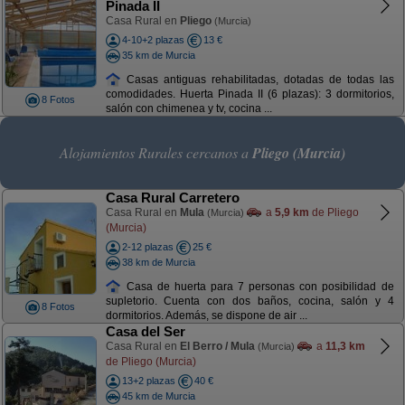
Pinada II
Casa Rural en
Pliego
(Murcia)
4-10+2 plazas
13 €
35 km de Murcia
Casas antiguas rehabilitadas, dotadas de todas las
comodidades. Huerta Pinada II (6 plazas): 3 dormitorios,
8 Fotos
salón con chimenea y tv, cocina ...
Alojamientos Rurales cercanos a
Pliego (Murcia)
Casa Rural Carretero
Casa Rural en
Mula
a
5,9 km
de Pliego
(Murcia)
(Murcia)
2-12 plazas
25 €
38 km de Murcia
Casa de huerta para 7 personas con posibilidad de
supletorio. Cuenta con dos baños, cocina, salón y 4
8 Fotos
dormitorios. Además, se dispone de air ...
Casa del Ser
Casa Rural en
El Berro / Mula
a
11,3 km
(Murcia)
de Pliego (Murcia)
13+2 plazas
40 €
45 km de Murcia