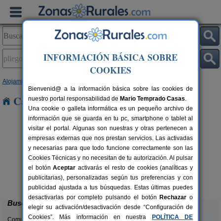
INFORMACIÓN BÁSICA SOBRE
COOKIES
Alojamientos
>
Murcia
> Pliego
Bienvenid@ a la información básica sobre las cookies de
Casas Rurales en Pliego
nuestro portal responsabilidad de
Mario Temprado Casas
.
Una cookie o galleta informática es un pequeño archivo de
información que se guarda en tu pc, smartphone o tablet al
visitar el portal. Algunas son nuestras y otras pertenecen a
empresas externas que nos prestan servicios. Las activadas
y necesarias para que todo funcione correctamente son las
Cookies Técnicas y no necesitan de tu autorización. Al pulsar
el botón
Aceptar
activarás el resto de cookies (analíticas y
Casa Rural Mi Campo
rs.
8 pers.
publicitarias), personalizadas según tus preferencias y con
 €
24 €
Molina de Segura (Murcia)
desde
publicidad ajustada a tus búsquedas. Estas últimas puedes
desactivarlas por completo pulsando el botón
Rechazar
o
Buscar
elegir su activación/desactivación desde “Configuración de
Cookies”. Más información en nuestra
POLÍTICA DE
Comunidades: