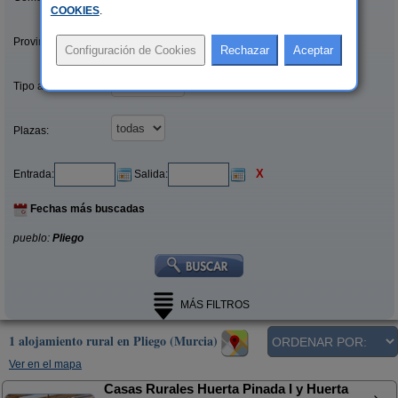
COOKIES
.
Provincias/Islas:
Tipo alquiler:
Plazas:
X
Entrada:
Salida:
Fechas más buscadas
pueblo:
Pliego
MÁS FILTROS
1 alojamiento rural en Pliego (Murcia)
Ver en el mapa
Casas Rurales Huerta Pinada I y Huerta