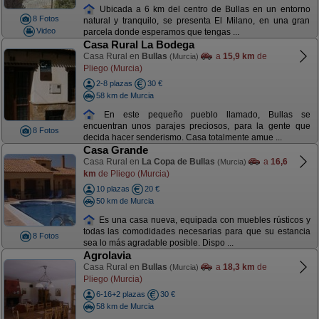
Ubicada a 6 km del centro de Bullas en un entorno
8 Fotos
natural y tranquilo, se presenta El Milano, en una gran
Video
parcela donde esperamos que tengas ...
Casa Rural La Bodega
Casa Rural en
Bullas
a
15,9 km
de
(Murcia)
Pliego (Murcia)
2-8 plazas
30 €
58 km de Murcia
En este pequeño pueblo llamado, Bullas se
encuentran unos parajes preciosos, para la gente que
8 Fotos
decida hacer senderismo. Casa totalmente amue ...
Casa Grande
Casa Rural en
La Copa de Bullas
a
16,6
(Murcia)
km
de Pliego (Murcia)
10 plazas
20 €
50 km de Murcia
Es una casa nueva, equipada con muebles rústicos y
todas las comodidades necesarias para que su estancia
8 Fotos
sea lo más agradable posible. Dispo ...
Agrolavia
Casa Rural en
Bullas
a
18,3 km
de
(Murcia)
Pliego (Murcia)
6-16+2 plazas
30 €
58 km de Murcia