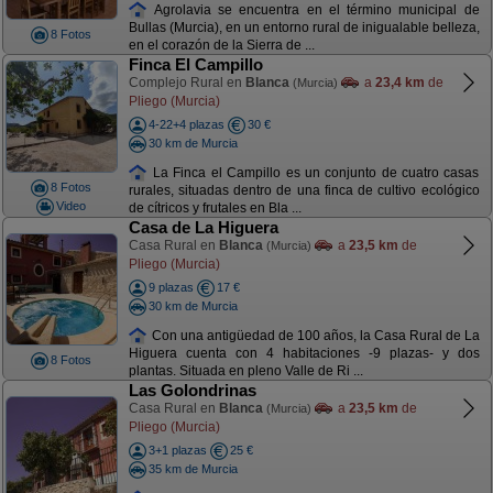
Agrolavia se encuentra en el término municipal de
Bullas (Murcia), en un entorno rural de inigualable belleza,
8 Fotos
en el corazón de la Sierra de ...
Finca El Campillo
Complejo Rural en
Blanca
a
23,4 km
de
(Murcia)
Pliego (Murcia)
4-22+4 plazas
30 €
30 km de Murcia
La Finca el Campillo es un conjunto de cuatro casas
8 Fotos
rurales, situadas dentro de una finca de cultivo ecológico
Video
de cítricos y frutales en Bla ...
Casa de La Higuera
Casa Rural en
Blanca
a
23,5 km
de
(Murcia)
Pliego (Murcia)
9 plazas
17 €
30 km de Murcia
Con una antigüedad de 100 años, la Casa Rural de La
Higuera cuenta con 4 habitaciones -9 plazas- y dos
8 Fotos
plantas. Situada en pleno Valle de Ri ...
Las Golondrinas
Casa Rural en
Blanca
a
23,5 km
de
(Murcia)
Pliego (Murcia)
3+1 plazas
25 €
35 km de Murcia