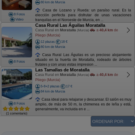
80 km de Murcia
Casa de Lozano y Rueda: un paraíso rural. Es la
8 Fotos
elección perfecta para disfrutar de unas vacaciones
Video
tranquilas en el Noroeste de Murcia, en ...
Casa Rural Las Águilas Moratalla
Casa Rural en
Moratalla
a
40,4 km
de
(Murcia)
Pliego (Murcia)
12 plazas
18 €
80 km de Murcia
Casa Rural Las Águilas es un precioso alojamiento
situado en la huerta de Moratalla, rodeado de árboles
8 Fotos
frutales y con unas vistas impresion ...
Las Tamallas de Moratalla
Casa Rural en
Moratalla
a
40,4 km
de
(Murcia)
Pliego (Murcia)
5-8+2 plazas
17 €
84 km de Murcia
Casa ideal para relajarse y descansar. El salón es muy
8 Fotos
amplio, de más de 50 m, la chimenea es de leña y está,
generalmente, va incluida en e ...
(1 comentario)