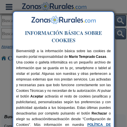
INFORMACIÓN BÁSICA SOBRE
COOKIES
Alojamientos
>
Navarra
> Atallu
Bienvenid@ a la información básica sobre las cookies de
Casas Rurales cerca de Atallu
nuestro portal responsabilidad de
Mario Temprado Casas
.
Una cookie o galleta informática es un pequeño archivo de
información que se guarda en tu pc, smartphone o tablet al
visitar el portal. Algunas son nuestras y otras pertenecen a
empresas externas que nos prestan servicios. Las activadas
y necesarias para que todo funcione correctamente son las
Cookies Técnicas y no necesitan de tu autorización. Al pulsar
el botón
Aceptar
activarás el resto de cookies (analíticas y
Casa Binahia
rs.
18-38 pers.
publicitarias), personalizadas según tus preferencias y con
 €
30 €
Arraioz (Navarra)
desde
publicidad ajustada a tus búsquedas. Estas últimas puedes
desactivarlas por completo pulsando el botón
Rechazar
o
Buscar
elegir su activación/desactivación desde “Configuración de
Cookies”. Más información en nuestra
POLÍTICA DE
Comunidades: