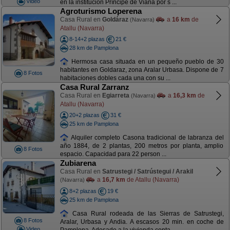
Video
en la institución Príncipe de Viana por s ...
Agroturismo Loperena
Casa Rural en
Goldáraz
a
16 km
de
(Navarra)
Atallu (Navarra)
8-14+2 plazas
21 €
28 km de Pamplona
Hermosa casa situada en un pequeño pueblo de 30
habitantes en Goldaraz, zona Aralar Urbasa. Dispone de 7
8 Fotos
habitaciones dobles cada una con su ...
Casa Rural Zarranz
Casa Rural en
Egiarreta
a
16,3 km
de
(Navarra)
Atallu (Navarra)
20+2 plazas
31 €
25 km de Pamplona
Alquiler completo Casona tradicional de labranza del
año 1884, de 2 plantas, 200 metros por planta, amplio
8 Fotos
espacio. Capacidad para 22 person ...
Zubiarena
Casa Rural en
Satrustegi / Satrústegui / Arakil
a
16,7 km
de Atallu (Navarra)
(Navarra)
8+2 plazas
19 €
25 km de Pamplona
Casa Rural rodeada de las Sierras de Satrustegi,
8 Fotos
Aralar, Urbasa y Andia. A escasos 20 min. en coche de
Video