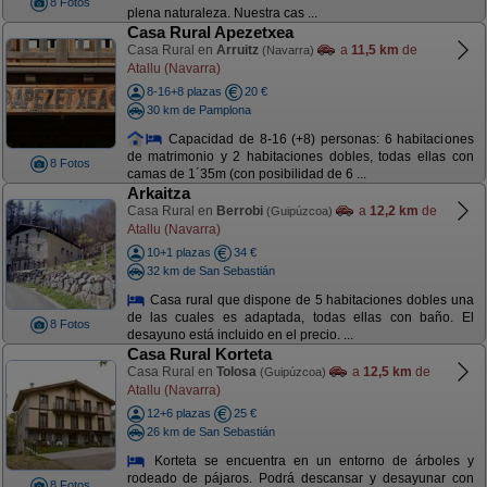
8 Fotos
plena naturaleza. Nuestra cas ...
Casa Rural Apezetxea
Casa Rural en
Arruitz
a
11,5 km
de
(Navarra)
Atallu (Navarra)
8-16+8 plazas
20 €
30 km de Pamplona
Capacidad de 8-16 (+8) personas: 6 habitaciones
de matrimonio y 2 habitaciones dobles, todas ellas con
8 Fotos
camas de 1´35m (con posibilidad de 6 ...
Arkaitza
Casa Rural en
Berrobi
a
12,2 km
de
(Guipúzcoa)
Atallu (Navarra)
10+1 plazas
34 €
32 km de San Sebastián
Casa rural que dispone de 5 habitaciones dobles una
de las cuales es adaptada, todas ellas con baño. El
8 Fotos
desayuno está incluido en el precio. ...
Casa Rural Korteta
Casa Rural en
Tolosa
a
12,5 km
de
(Guipúzcoa)
Atallu (Navarra)
12+6 plazas
25 €
26 km de San Sebastián
Korteta se encuentra en un entorno de árboles y
rodeado de pájaros. Podrá descansar y desayunar con
8 Fotos