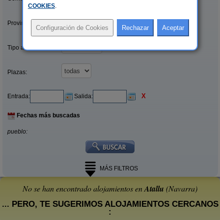
COOKIES
.
Provincias/Islas:
Tipo alquiler:
Plazas:
X
Entrada:
Salida:
Fechas más buscadas
pueblo:
MÁS FILTROS
No se han encontrado alojamientos en
Atallu
(Navarra)
... PERO, TE SUGERIMOS ALOJAMIENTOS CERCANOS
: