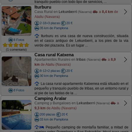
tranquilo pueblo con todo tipo de servicios, ...
Iturburu
Casa Rural en
Lekunberri
a
8,4 km
de
(Navarra)
Atallu (Navarra)
2-18+3 plazas
20 €
35 km de Pamplona
Iturburu es una casa de nueva construcción, situada
8 Fotos
en el casco antiguo de Lekunberri, a los pies de la via
verde del plazaola. Es un lugar ...
(1 comentario)
Casa rural Katxena
Apartamentos Rurales en
Iribas
a
8,9
(Navarra)
km
de Atallu (Navarra)
8-12+2 plazas
20 €
30 km de Pamplona
La casa rural-apartamento Katxenea está situado en el
pequeño y tranquilo pueblo de Iribas, en un entorno rural y
8 Fotos
al pie de las faldas de la ...
Camping Aralar
Camping y Bungalows en
Lekunberri
a
(Navarra)
9,3 km
de Atallu (Navarra)
200 plazas
20 €
33 km de Pamplona
Pequeño camping de montaña familiar, a mitad de