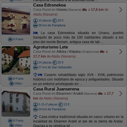
Pamplona. Adosado a la vivienda conta ...
Casa Edronekoa
Casa Rural en
Unanu
a
17,6 km
de
(Navarra)
Atallu (Navarra)
10 plazas
29 €
38 km de Pamplona
La casa Edronekoa situada en Unanu, pueblo
tranquilo de poco más de 100 habitantes situado a los
8 Fotos
pies del monte Beriain, antigua casa de lab ...
Agroturismo Lete
Casa Rural en
Alkiza / Alquiza
a
(Guipúzcoa)
17,7 km
de Atallu (Navarra)
24 plazas
25 €
27 km de San Sebastián
Caserio rehabilitado siglo XVII - XVIII, patrimonio
8 Fotos
histórico con mobiliario de epoca y antiguedades. Situado
Video
en un entorno privilegiado en ...
Casa Rural Juanserena
Casa Rural en
Etxarren / Arakil
a
17,7
(Navarra)
km
de Atallu (Navarra)
5-11+2 plazas
13 €
24 km de Pamplona
Casa rústica tradicional situada en casco urbano en la
8 Fotos
localidad de Etxarren Arakil al pie de la sierra de Aralar.
Video
Gracias a su céntrica sit ...