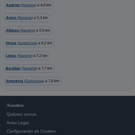
Azpirotz
(Navarra)
a 4,6 km
Areso
(Navarra)
a 5,3 km
Albiasu
(Navarra)
a 5,6 km
Orexa
(Guipúzcoa)
a 6,2 km
Leitza
(Navarra)
a 7,2 km
Baráibar
(Navarra)
a 7,7 km
Amezketa
(Guipúzcoa)
a 7,8 km
Nosotros
Quiénes somos
Aviso Legal
Configuración de Cookies