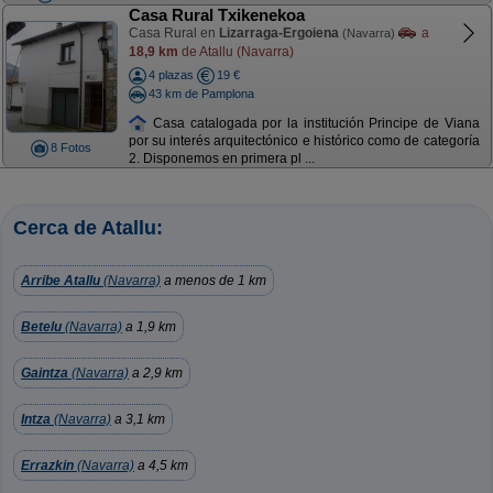
Casa Rural Txikenekoa
Casa Rural en
Lizarraga-Ergoiena
a
(Navarra)
18,9 km
de Atallu (Navarra)
4 plazas
19 €
43 km de Pamplona
Casa catalogada por la institución Principe de Viana
por su interés arquitectónico e histórico como de categoría
8 Fotos
2. Disponemos en primera pl ...
Cerca de Atallu:
Arribe Atallu
(Navarra)
a menos de 1 km
Betelu
(Navarra)
a 1,9 km
Gaintza
(Navarra)
a 2,9 km
Intza
(Navarra)
a 3,1 km
Errazkin
(Navarra)
a 4,5 km