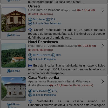
nuestros productos. La casa tiene 6 habi ...
Urresti
Casa Rural en
Villabona
a
15,4 km
(Guipúzcoa)
de Atallu (Navarra)
6+1 plazas
55 €
24 km de San Sebastián
Caserío rehabilitado situado en un paraje tranquilo
rodeado de bellas montañas, a 2, 5 kilómetros del pueblo
8 Fotos
de Villabona en el barrio de Am ...
Hotel Peruskenea
Hotel Rural en
Jauntsarats
a
15,5 km
(Navarra)
de Atallu (Navarra)
10-20+2 plazas
40 €
34 km de Pamplona
En esta finca familiar rehabilitada, es un caserío típico
navarro del siglo XVIII, transformado en un hotelito con
8 Fotos
encanto para dar hospedaj ...
Casa Martinberika
Apartamentos Rurales en
Hiriberri / Villanueva
Arakil
a
15,6 km
de Atallu (Navarra)
(Navarra)
10+2 plazas
17 €
25 km de Pamplona
Martinberika es un caserío situado en
8 Fotos
Hiriberri/Villanueva de Arakil. Este caserío está catalogado