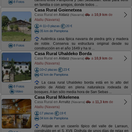
camino entre Pamplona y San Sebastián. Ideal para venir
8 Fotos
en familia o con amigos, donde todos ...
Casa Rural Goienetxea
Casa Rural en
Aldatz
a
10,9 km
de
(Navarra)
Atallu (Navarra)
4-11+3 plazas
20 €
35 km de Pamplona
Auténtica casa típica navarra de piedra gris y madera
de roble. Conserva su estructura original desde su
8 Fotos
construcción en el año 1649 y ha si ...
Casa Rural Uhaldeko Borda
Casa Rural en
Aldatz
a
10,9 km
de
(Navarra)
Atallu (Navarra)
10+2 plazas
23 €
42 km de Pamplona
La casa rural Uhaldeko borda está en lo alto del
8 Fotos
pueblo de Aldatz en plena naturaleza rodeada de
Video
bosques. A tan sólo media hora de San Sebas ...
Casa Rural Mikelenea
Casa Rural en
Arruitz
a
11,3 km
de
(Navarra)
Atallu (Navarra)
17 plazas
19 €
34 km de Pamplona
Alójate en un caserío típico del valle de Larraun,
construído en el S. XVII. Disfruta de unos días de relax en