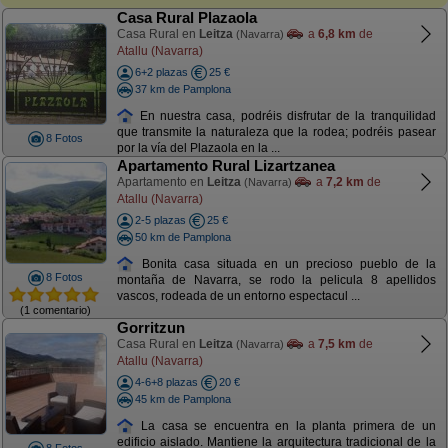
Casa Rural Plazaola
Casa Rural en
Leitza
a
6,8 km
de
(Navarra)
Atallu (Navarra)
6+2 plazas
25 €
37 km de Pamplona
En nuestra casa, podréis disfrutar de la tranquilidad
que transmite la naturaleza que la rodea; podréis pasear
8 Fotos
por la vía del Plazaola en la ...
Apartamento Rural Lizartzanea
Apartamento en
Leitza
a
7,2 km
de
(Navarra)
Atallu (Navarra)
2-5 plazas
25 €
50 km de Pamplona
Bonita casa situada en un precioso pueblo de la
8 Fotos
montaña de Navarra, se rodo la pelicula 8 apellidos
vascos, rodeada de un entorno espectacul ...
(1 comentario)
Gorritzun
Casa Rural en
Leitza
a
7,5 km
de
(Navarra)
Atallu (Navarra)
4-6+8 plazas
20 €
45 km de Pamplona
La casa se encuentra en la planta primera de un
edificio aislado. Mantiene la arquitectura tradicional de la