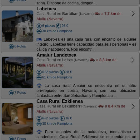
8 Fotos
zona. Dispone de cocina, despen ...
Labetxea
Casa Rural en
Baráibar
a
7,7 km
de
(Navarra)
Atallu (Navarra)
6 plazas
26 €
30 km de Pamplona
Labetxea es una casa rural con encanto de alquiler
integro. Labetxea tiene capacidad para seis personas y es
8 Fotos
cálida y acogedora. Nos encontr ...
Amaiur Landetxea
Casa Rural en
Leitza
a
8,3 km
de
(Navarra)
Atallu (Navarra)
6+2 plazas
28 €
61 km de Pamplona
La casa rural Amaiur se encuentra en un sitio
privilegiado en Leitza, Navarra, con una ubicación
7 Fotos
fantástica entre San Sebastián y Pamplona a ...
Casa Rural Ezkilenea
Casa Rural en
Lekunberri
a
8,4 km
de
(Navarra)
Atallu (Navarra)
6+2 plazas
16 €
30 km de Pamplona
Para amantes de la naturaleza, montañismo o
senderismo, Casa Rural Ezkilenea se encuentra en un
8 Fotos