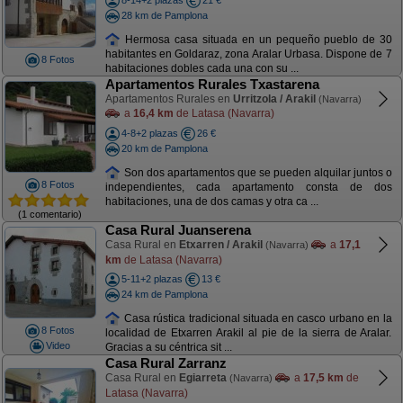
8-14+2 plazas
21 €
28 km de Pamplona
Hermosa casa situada en un pequeño pueblo de 30
habitantes en Goldaraz, zona Aralar Urbasa. Dispone de 7
8 Fotos
habitaciones dobles cada una con su ...
Apartamentos Rurales Txastarena
Apartamentos Rurales en
Urritzola / Arakil
(Navarra)
a
16,4 km
de Latasa (Navarra)
4-8+2 plazas
26 €
20 km de Pamplona
Son dos apartamentos que se pueden alquilar juntos o
8 Fotos
independientes, cada apartamento consta de dos
habitaciones, una de dos camas y otra ca ...
(1 comentario)
Casa Rural Juanserena
Casa Rural en
Etxarren / Arakil
a
17,1
(Navarra)
km
de Latasa (Navarra)
5-11+2 plazas
13 €
24 km de Pamplona
Casa rústica tradicional situada en casco urbano en la
8 Fotos
localidad de Etxarren Arakil al pie de la sierra de Aralar.
Video
Gracias a su céntrica sit ...
Casa Rural Zarranz
Casa Rural en
Egiarreta
a
17,5 km
de
(Navarra)
Latasa (Navarra)