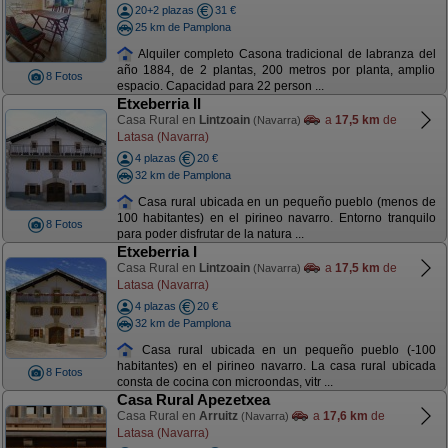
20+2 plazas
31 €
25 km de Pamplona
Alquiler completo Casona tradicional de labranza del
año 1884, de 2 plantas, 200 metros por planta, amplio
8 Fotos
espacio. Capacidad para 22 person ...
Etxeberria II
Casa Rural en
Lintzoain
a
17,5 km
de
(Navarra)
Latasa (Navarra)
4 plazas
20 €
32 km de Pamplona
Casa rural ubicada en un pequeño pueblo (menos de
100 habitantes) en el pirineo navarro. Entorno tranquilo
8 Fotos
para poder disfrutar de la natura ...
Etxeberria I
Casa Rural en
Lintzoain
a
17,5 km
de
(Navarra)
Latasa (Navarra)
4 plazas
20 €
32 km de Pamplona
Casa rural ubicada en un pequeño pueblo (-100
habitantes) en el pirineo navarro. La casa rural ubicada
8 Fotos
consta de cocina con microondas, vitr ...
Casa Rural Apezetxea
Casa Rural en
Arruitz
a
17,6 km
de
(Navarra)
Latasa (Navarra)