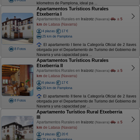
8 Fotos
kilometros de Pamplona, ideal pa ...
Apartamentos Turísticos Rurales
Etxeberria I
Apartamentos Rurales en
Iraizotz
a
5
(Navarra)
km
de Latasa (Navarra)
4 plazas
17 €
25 km de Pamplona
El apartamento I tiene la Categoría Oficial de 2 llaves
8 Fotos
otorgada por el Departamento de Turismo del Gobierno de
Navarra y una capacidad para ...
Apartamentos Turísticos Rurales
Etxeberria II
Apartamentos Rurales en
Iraizotz
a
5
(Navarra)
km
de Latasa (Navarra)
6 plazas
17 €
25 km de Pamplona
El apartamento II tiene la Categoría Oficial de 2 llaves
8 Fotos
otorgada por el Departamento de Turismo del Gobierno de
Navarra y una capacidad par ...
Apartamento Turístico Rural Etxeberria
III
Apartamentos Rurales en
Iraizotz
a
5
(Navarra)
km
de Latasa (Navarra)
4 plazas
20 €
25 km de Pamplona