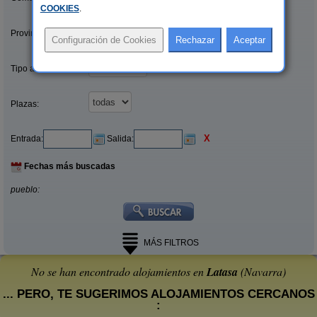
COOKIES
.
Provincias/Islas:
Tipo alquiler:
Plazas:
X
Entrada:
Salida:
Fechas más buscadas
pueblo:
MÁS FILTROS
No se han encontrado alojamientos en
Latasa
(Navarra)
... PERO, TE SUGERIMOS ALOJAMIENTOS CERCANOS
: