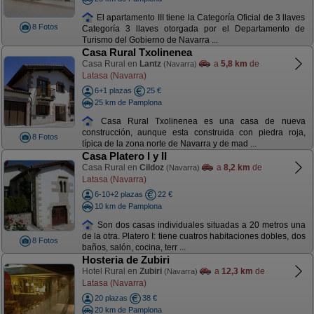
El apartamento III tiene la Categoría Oficial de 3 llaves
8 Fotos
Categoría 3 llaves otorgada por el Departamento de
Turismo del Gobierno de Navarra ...
Casa Rural Txolinenea
Casa Rural en
Lantz
a
5,8 km
de
(Navarra)
Latasa (Navarra)
6+1 plazas
25 €
25 km de Pamplona
Casa Rural Txolinenea es una casa de nueva
construcción, aunque esta construida con piedra roja,
8 Fotos
típica de la zona norte de Navarra y de mad ...
Casa Platero I y II
Casa Rural en
Cildoz
a
8,2 km
de
(Navarra)
Latasa (Navarra)
6-10+2 plazas
22 €
10 km de Pamplona
Son dos casas individuales situadas a 20 metros una
de la otra. Platero I: tiene cuatros habitaciones dobles, dos
8 Fotos
baños, salón, cocina, terr ...
Hosteria de Zubiri
Hotel Rural en
Zubiri
a
12,3 km
de
(Navarra)
Latasa (Navarra)
20 plazas
38 €
20 km de Pamplona