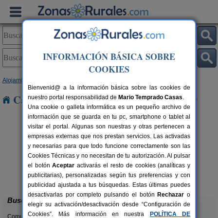
INFORMACIÓN BÁSICA SOBRE
COOKIES
Alojamientos
>
Navarra
> Latasa
Bienvenid@ a la información básica sobre las cookies de
Casas Rurales cerca de Latasa
nuestro portal responsabilidad de
Mario Temprado Casas
.
Una cookie o galleta informática es un pequeño archivo de
información que se guarda en tu pc, smartphone o tablet al
visitar el portal. Algunas son nuestras y otras pertenecen a
empresas externas que nos prestan servicios. Las activadas
y necesarias para que todo funcione correctamente son las
Cookies Técnicas y no necesitan de tu autorización. Al pulsar
el botón
Aceptar
activarás el resto de cookies (analíticas y
Casa Rural Casa Chino
rs.
2-10+2 pers.
publicitarias), personalizadas según tus preferencias y con
 €
25 €
Aibar (Navarra)
desde
publicidad ajustada a tus búsquedas. Estas últimas puedes
desactivarlas por completo pulsando el botón
Rechazar
o
Buscar
elegir su activación/desactivación desde “Configuración de
Cookies”. Más información en nuestra
POLÍTICA DE
Comunidades: