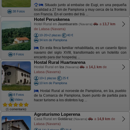
Situado junto al embalse de Eugi, en una pequeña
localidad a 27 km de Pamplona y muy cerca de la frontera
38 Fotos
con Francia. En el centro del triá ...
Hotel Peruskenea
Hotel Rural en
Jauntsarats
a
13,7 km
(Navarra)
de Latasa (Navarra)
10-20+2 plazas
40 €
34 km de Pamplona
En esta finca familiar rehabilitada, es un caserío típico
navarro del siglo XVIII, transformado en un hotelito con
8 Fotos
encanto para dar hospedaj ...
Hostal Rural Huartearena
Hostal Rural en
Iza
a
14,1 km
de
(Navarra)
Latasa (Navarra)
10+1 plazas
25 €
10 km de Pamplona
Hostal Rural al noroeste de Pamplona, en Iza, pueblo
8 Fotos
de la Comarca de Pamplona, buen punto de partida para
Video
hacer turismo a los distintos lug ...
(1 comentario)
Agroturismo Loperena
Casa Rural en
Goldáraz
a
14,9 km
de
(Navarra)
Latasa (Navarra)