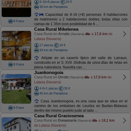
8-16+8 plazas
20 €
30 km de Pamplona
Capacidad de 8-16 (+8) personas: 6 habitaciones
de matrimonio y 2 habitaciones dobles, todas ellas con
8 Fotos
camas de 1´35m (con posibilidad de 6 ...
Casa Rural Mikelenea
Casa Rural en
Arruitz
a
17,8 km
de
(Navarra)
Latasa (Navarra)
17 plazas
19 €
34 km de Pamplona
Alójate en un caserío típico del valle de Larraun,
construído en el S. XVII. Disfruta de unos días de relax en
8 Fotos
plena naturaleza. Nuestra cas ...
Juankonogoia
Casa Rural en
Urrotz
a
17,9 km
de
(Navarra)
Latasa (Navarra)
4-8+1 plazas
35 €
45 km de Pamplona
Casa Juankonogoia, es una casa que se situa en el
camino de los embalses de Leurtza en Baztan-Bidasoa
8 Fotos
dentro del mismo pueblo justo al lado ...
Casa Rural Graciosenea
Casa Rural en
Donamaría
a
18,1 km
(Navarra)
de Latasa (Navarra)