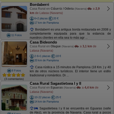
Bordaberri
Casa Rural en
Ciáurriz / Odieta
a
2,9
(Navarra)
km
de Latasa (Navarra)
6+2 plazas
20 €
17 km de Pamplona
Bordaberri es una antigua borda restaurada en 2008 y
completamente equipada para que la estancia de
11 Fotos
nuestros clientes en ella sea lo más agr ...
Casa Bideondo
Casa Rural en
Olague
a
3,1 km
de
(Navarra)
Latasa (Navarra)
2-6+1 plazas
18 €
20 km de Pamplona
Casa rústica a 15 minutos de Pamplona (18 Km. ) y 40
8 Fotos
km de otros núcleos turísticos. El interior tiene un estilo
tradicional y romántico. Di ...
(3 comentarios)
Casa Rural Sagastietxea I y II
Casa Rural en
Eguaras
a
4,4 km
de
(Navarra)
Latasa (Navarra)
10-22 plazas
25 €
14 km de Pamplona
Sagastietxea I y II se encuentra en Eguaras (valle
de Atez), en la provincia de Navarra. Casa rural a pocos