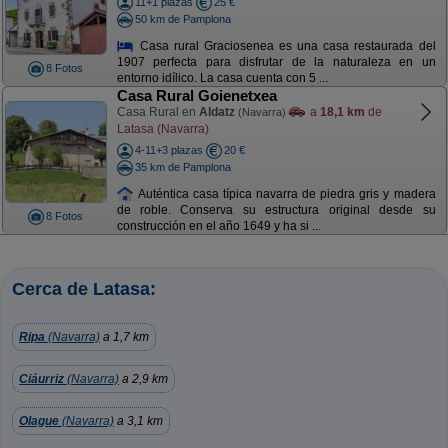
11+1 plazas
25 €
50 km de Pamplona
Casa rural Graciosenea es una casa restaurada del
1907 perfecta para disfrutar de la naturaleza en un
8 Fotos
entorno idílico. La casa cuenta con 5 ...
Casa Rural Goienetxea
Casa Rural en
Aldatz
a
18,1 km
de
(Navarra)
Latasa (Navarra)
4-11+3 plazas
20 €
35 km de Pamplona
Auténtica casa típica navarra de piedra gris y madera
de roble. Conserva su estructura original desde su
8 Fotos
construcción en el año 1649 y ha si ...
Cerca de Latasa:
Ripa
(Navarra)
a 1,7 km
Ciáurriz
(Navarra)
a 2,9 km
Olague
(Navarra)
a 3,1 km