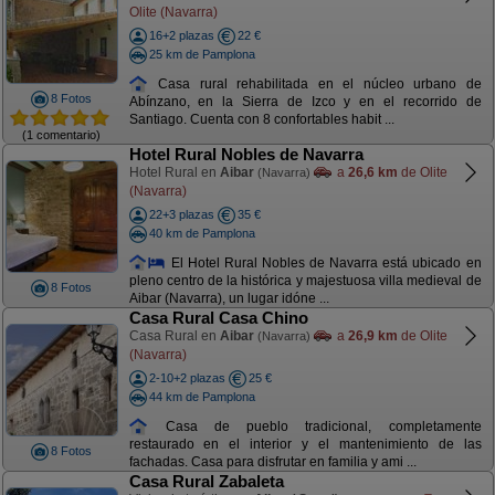
Olite (Navarra)
16+2 plazas
22 €
25 km de Pamplona
Casa rural rehabilitada en el núcleo urbano de
8 Fotos
Abínzano, en la Sierra de Izco y en el recorrido de
Santiago. Cuenta con 8 confortables habit ...
(1 comentario)
Hotel Rural Nobles de Navarra
Hotel Rural en
Aibar
a
26,6 km
de Olite
(Navarra)
(Navarra)
22+3 plazas
35 €
40 km de Pamplona
El Hotel Rural Nobles de Navarra está ubicado en
pleno centro de la histórica y majestuosa villa medieval de
8 Fotos
Aibar (Navarra), un lugar idóne ...
Casa Rural Casa Chino
Casa Rural en
Aibar
a
26,9 km
de Olite
(Navarra)
(Navarra)
2-10+2 plazas
25 €
44 km de Pamplona
Casa de pueblo tradicional, completamente
restaurado en el interior y el mantenimiento de las
8 Fotos
fachadas. Casa para disfrutar en familia y ami ...
Casa Rural Zabaleta