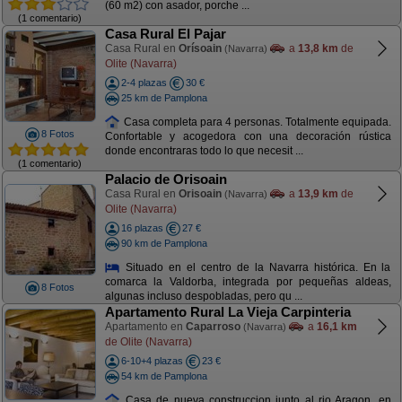
(60 m2) con asador, porche ...
(1 comentario)
Casa Rural El Pajar
Casa Rural en
Orísoain
a
13,8 km
de
(Navarra)
Olite (Navarra)
2-4 plazas
30 €
25 km de Pamplona
Casa completa para 4 personas. Totalmente equipada.
8 Fotos
Confortable y acogedora con una decoración rústica
donde encontraras todo lo que necesit ...
(1 comentario)
Palacio de Orisoain
Casa Rural en
Orisoain
a
13,9 km
de
(Navarra)
Olite (Navarra)
16 plazas
27 €
90 km de Pamplona
Situado en el centro de la Navarra histórica. En la
comarca la Valdorba, integrada por pequeñas aldeas,
8 Fotos
algunas incluso despobladas, pero qu ...
Apartamento Rural La Vieja Carpinteria
Apartamento en
Caparroso
a
16,1 km
(Navarra)
de Olite (Navarra)
6-10+4 plazas
23 €
54 km de Pamplona
Casa de nueva construccion junto al rio Aragon, en