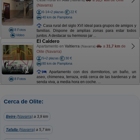
Casa Rural en
Allo
a
31,7 km
de Olite
(Navarra)
(Navarra)
6-14+2 plazas
22 €
40 km de Pamplona
Casa rural del siglo XVI ideal para grupos de amigos y
8 Fotos
familias. Dispone de amplias zonas para estar todos
Video
juntos. A destacar su hermoso jar ...
El Caldero
Apartamento en
Valtierra
a
31,7 km
de
(Navarra)
Olite (Navarra)
5+2 plazas
30 €
80 km de Pamplona
Apartamento con dos dormitorios, un baño, un
aseo, chimenea, terraza, está cerca de las bardenas y de
8 Fotos
senda viva, a media hora en coche. ...
Cerca de Olite:
Beire
(Navarra)
a 3,9 km
Tafalla
(Navarra)
a 5,7 km