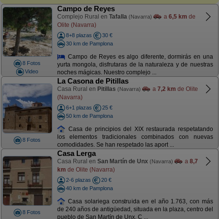
Campo de Reyes
Complejo Rural en
Tafalla
a
6,5 km
de
(Navarra)
Olite (Navarra)
8+8 plazas
30 €
30 km de Pamplona
Campo de Reyes es algo diferente, dormirás en una
8 Fotos
yurta mongola, disfrutaras de la naturaleza y de nuestras
Video
noches mágicas. Nuestro complejo ...
La Casona de Pitillas
Casa Rural en
Pitillas
a
7,2 km
de Olite
(Navarra)
(Navarra)
6+1 plazas
25 €
50 km de Pamplona
Casa de principios del XIX restaurada respetatando
los elementos tradicionales combinados con nuevas
8 Fotos
comodidades. Se han respetado las aport ...
Casa Lerga
Casa Rural en
San Martín de Unx
a
8,7
(Navarra)
km
de Olite (Navarra)
2-6 plazas
20 €
40 km de Pamplona
Casa solariega construida en el año 1.763, con más
de 240 años de antigüedad, situada en la plaza, centro del
8 Fotos
pueblo de San Martín de Unx. C ...