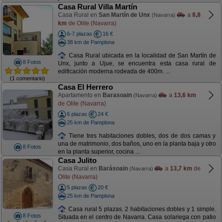
Casa Rural Villa Martín
Casa Rural en
San Martín de Unx
a
8,8
(Navarra)
km
de Olite (Navarra)
6-7 plazas
16 €
38 km de Pamplona
Casa Rural ubicada en la localidad de San Martín de
8 Fotos
Unx, junto a Ujue, se encuentra esta casa rural de
edificación moderna rodeada de 400m. ...
(1 comentario)
Casa El Herrero
Apartamento en
Barasoain
a
13,6 km
(Navarra)
de Olite (Navarra)
6 plazas
24 €
25 km de Pamplona
Tiene tres habitaciones dobles, dos de dos camas y
una de matrimonio, dos baños, uno en la planta baja y otro
8 Fotos
en la planta superior, cocina ...
Casa Julito
Casa Rural en
Barásoain
a
13,7 km
de
(Navarra)
Olite (Navarra)
5 plazas
20 €
25 km de Pamplona
Casa rural 5 plazas. 2 habitaciones dobles y 1 simple.
8 Fotos
Situada en el centro de Navarra. Casa solariega con patio