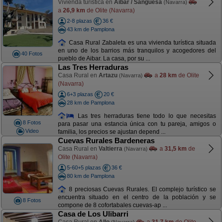
Vivienda turística en
Aibar / Sangüesa
(Navarra)
a
26,9 km
de Olite (Navarra)
2-8 plazas
36 €
43 km de Pamplona
Casa Rural Zabaleta es una vivienda turística situada
en uno de los barrios más tranquilos y acogedores del
40 Fotos
pueblo de Aibar. La casa, por su ...
Las Tres Herraduras
Casa Rural en
Artazu
a
28 km
de Olite
(Navarra)
(Navarra)
6+3 plazas
20 €
28 km de Pamplona
Las tres herraduras tiene todo lo que necesitas
8 Fotos
para pasar una estancia única con tu pareja, amigos o
Video
familia, los precios se ajustan depend ...
Cuevas Rurales Bardeneras
Casa Rural en
Valtierra
a
31,5 km
de
(Navarra)
Olite (Navarra)
5-60+5 plazas
36 €
80 km de Pamplona
8 preciosas Cuevas Rurales. El complejo turístico se
encuentra situado en el centro de la población y se
8 Fotos
compone de 8 cofortabales cuevas-ap ...
Casa de Los Ulibarri