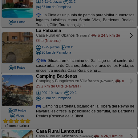
2-11+1 plazas
31 €
67 km de Pamplona
La Pinta es un punto de partida para visitar numerosos
lugares turísticos como Senda Viva, Bardenas Reales,
8 Fotos
Tudela, Olite, Tarazona, Ujue... ...
La Patxuela
Casa Rural en
Obanos
a
24,5 km
de
(Navarra)
Olite (Navarra)
12+5 plazas
20 €
20 km de Pamplona
Situada en el camino de Santiago en el centro del
casco urbano de Obanos, detrás del arco de los Rada, se
8 Fotos
encuentra nuestra Casa Rural de nu ...
Camping Bardenas
Camping y Bungalows en
Villafranca
a
(Navarra)
25,2 km
de Olite (Navarra)
200+10 plazas
20 €
25 km de Pamplona
Camping Bardenas, situado en la Ribera del Reyno de
29 Fotos
Navarra les ofrece la posibilidad de disfrutar, las Bardenas
Video
Reales (Reserva de la Biosf ...
(2 comentarios)
Casa Rural Lantxurda
Casa Rural en
Abínzano
a
26,1 km
de
(Navarra)