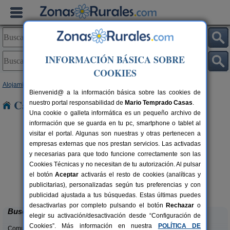
INFORMACIÓN BÁSICA SOBRE
COOKIES
Alojamientos
>
Navarra
> Olite
Bienvenid@ a la información básica sobre las cookies de
Casas Rurales cerca de Olite
nuestro portal responsabilidad de
Mario Temprado Casas
.
Una cookie o galleta informática es un pequeño archivo de
información que se guarda en tu pc, smartphone o tablet al
visitar el portal. Algunas son nuestras y otras pertenecen a
empresas externas que nos prestan servicios. Las activadas
y necesarias para que todo funcione correctamente son las
Cookies Técnicas y no necesitan de tu autorización. Al pulsar
Casa Rural Estankoenea
16+2 pers.
el botón
Aceptar
activarás el resto de cookies (analíticas y
28 €
Landetxea
rs.
desde
publicitarias), personalizadas según tus preferencias y con
 €
Artieda (Navarra)
publicidad ajustada a tus búsquedas. Estas últimas puedes
desactivarlas por completo pulsando el botón
Rechazar
o
Buscar
elegir su activación/desactivación desde “Configuración de
Cookies”. Más información en nuestra
POLÍTICA DE
Comunidades: