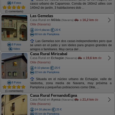
8 Fotos
casco urbano de Caparroso. Consta de 160m2 utiles con
140m2 de jardin, 3 habitaciones dob ...
(1 comentario)
Las Gemelas
Casa Rural en
Mélida
a
16,2 km
de
(Navarra)
Olite (Navarra)
16+4 plazas
20 €
60 km de Pamplona
Las Gemelas son dos casas independientes pero que
8 Fotos
se unen en el patio y son ideles para grupos grandes de
Video
amigos o familiares. Muy cerca del ...
Casa Rural Mirizabal
Casa Rural en
Echagüe
a
19,6 km
de
(Navarra)
Olite (Navarra)
8-10 plazas
25 €
22 km de Pamplona
Situada en el núcleo urbano de Echagüe, valle de
8 Fotos
Valdorba, zona media de Navarra, muy próxima a
Pamplona y pequeñas poblaciones como Olite, ...
(1 comentario)
Casa Rural FernandoEgea
Casa Rural en
Ayesa
a
21,4 km
de
(Navarra)
Olite (Navarra)
14-16 plazas
25 €
55 km de Pamplona