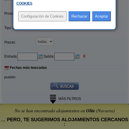
COOKIES
.
Provincias/Islas:
Tipo alquiler:
Plazas:
X
Entrada:
Salida:
Fechas más buscadas
pueblo:
MÁS FILTROS
No se han encontrado alojamientos en
Olite
(Navarra)
... PERO, TE SUGERIMOS ALOJAMIENTOS CERCANOS
: