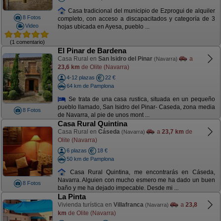
Casa tradicional del municipio de Ezprogui de alquiler
8 Fotos
completo, con acceso a discapacitados y categoría de 3
Video
hojas ubicada en Ayesa, pueblo ...
(1 comentario)
El Pinar de Bardena
Casa Rural en
San Isidro del Pinar
a
(Navarra)
23,6 km
de Olite (Navarra)
4-12 plazas
22 €
64 km de Pamplona
Se trata de una casa rustica, situada en un pequeño
pueblo llamado, San Isidro del Pinar- Caseda, zona media
8 Fotos
de Navarra, al pie de unos mont ...
Casa Rural Quintina
Casa Rural en
Cáseda
a
23,7 km
de
(Navarra)
Olite (Navarra)
6 plazas
18 €
50 km de Pamplona
Casa Rural Quintina, me encontrarás en Cáseda,
Navarra. Alguien con mucho esmero me ha dado un buen
8 Fotos
baño y me ha dejado impecable. Desde mi ...
La Pinta
Vivienda turística en
Villafranca
a
23,8
(Navarra)
km
de Olite (Navarra)