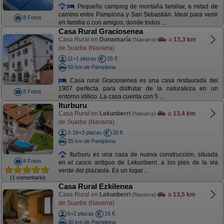
Pequeño camping de montaña familiar, a mitad de
camino entre Pamplona y San Sebastián. Ideal para venir
8 Fotos
en familia o con amigos, donde todos ...
Casa Rural Graciosenea
Casa Rural en
Donamaría
a
13,3 km
(Navarra)
de Suarbe (Navarra)
11+1 plazas
25 €
50 km de Pamplona
Casa rural Graciosenea es una casa restaurada del
1907 perfecta para disfrutar de la naturaleza en un
8 Fotos
entorno idílico. La casa cuenta con 5 ...
Iturburu
Casa Rural en
Lekunberri
a
13,4 km
(Navarra)
de Suarbe (Navarra)
2-18+3 plazas
20 €
35 km de Pamplona
Iturburu es una casa de nueva construcción, situada
8 Fotos
en el casco antiguo de Lekunberri, a los pies de la via
verde del plazaola. Es un lugar ...
(1 comentario)
Casa Rural Ezkilenea
Casa Rural en
Lekunberri
a
13,5 km
(Navarra)
de Suarbe (Navarra)
6+2 plazas
16 €
30 km de Pamplona