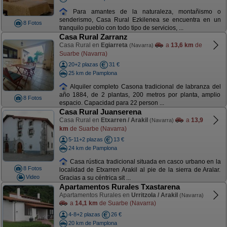
Para amantes de la naturaleza, montañismo o
senderismo, Casa Rural Ezkilenea se encuentra en un
8 Fotos
tranquilo pueblo con todo tipo de servicios, ...
Casa Rural Zarranz
Casa Rural en
Egiarreta
a
13,6 km
de
(Navarra)
Suarbe (Navarra)
20+2 plazas
31 €
25 km de Pamplona
Alquiler completo Casona tradicional de labranza del
año 1884, de 2 plantas, 200 metros por planta, amplio
8 Fotos
espacio. Capacidad para 22 person ...
Casa Rural Juanserena
Casa Rural en
Etxarren / Arakil
a
13,9
(Navarra)
km
de Suarbe (Navarra)
5-11+2 plazas
13 €
24 km de Pamplona
Casa rústica tradicional situada en casco urbano en la
8 Fotos
localidad de Etxarren Arakil al pie de la sierra de Aralar.
Video
Gracias a su céntrica sit ...
Apartamentos Rurales Txastarena
Apartamentos Rurales en
Urritzola / Arakil
(Navarra)
a
14,1 km
de Suarbe (Navarra)
4-8+2 plazas
26 €
20 km de Pamplona