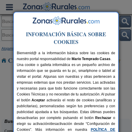
INFORMACIÓN BÁSICA SOBRE
COOKIES
Alojamientos
>
Navarra
> Suarbe
Bienvenid@ a la información básica sobre las cookies de
Casas Rurales cerca de Suarbe
nuestro portal responsabilidad de
Mario Temprado Casas
.
Una cookie o galleta informática es un pequeño archivo de
información que se guarda en tu pc, smartphone o tablet al
visitar el portal. Algunas son nuestras y otras pertenecen a
empresas externas que nos prestan servicios. Las activadas
y necesarias para que todo funcione correctamente son las
Cookies Técnicas y no necesitan de tu autorización. Al pulsar
el botón
Aceptar
activarás el resto de cookies (analíticas y
Casa Binahia
rs.
18-38 pers.
publicitarias), personalizadas según tus preferencias y con
 €
30 €
Arraioz (Navarra)
desde
publicidad ajustada a tus búsquedas. Estas últimas puedes
desactivarlas por completo pulsando el botón
Rechazar
o
Buscar
elegir su activación/desactivación desde “Configuración de
Cookies”. Más información en nuestra
POLÍTICA DE
Comunidades: