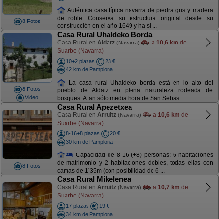
Auténtica casa típica navarra de piedra gris y madera
de roble. Conserva su estructura original desde su
8 Fotos
construcción en el año 1649 y ha si ...
Casa Rural Uhaldeko Borda
Casa Rural en
Aldatz
a
10,6 km
de
(Navarra)
Suarbe (Navarra)
10+2 plazas
23 €
42 km de Pamplona
La casa rural Uhaldeko borda está en lo alto del
8 Fotos
pueblo de Aldatz en plena naturaleza rodeada de
Video
bosques. A tan sólo media hora de San Sebas ...
Casa Rural Apezetxea
Casa Rural en
Arruitz
a
10,6 km
de
(Navarra)
Suarbe (Navarra)
8-16+8 plazas
20 €
30 km de Pamplona
Capacidad de 8-16 (+8) personas: 6 habitaciones
de matrimonio y 2 habitaciones dobles, todas ellas con
8 Fotos
camas de 1´35m (con posibilidad de 6 ...
Casa Rural Mikelenea
Casa Rural en
Arruitz
a
10,7 km
de
(Navarra)
Suarbe (Navarra)
17 plazas
19 €
34 km de Pamplona