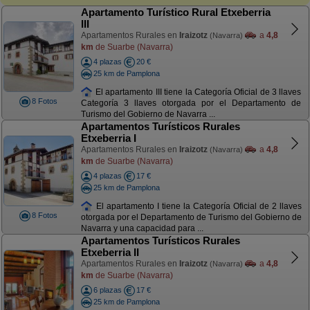
Apartamento Turístico Rural Etxeberria
III
Apartamentos Rurales en
Iraizotz
a
4,8
(Navarra)
km
de Suarbe (Navarra)
4 plazas
20 €
25 km de Pamplona
El apartamento III tiene la Categoría Oficial de 3 llaves
8 Fotos
Categoría 3 llaves otorgada por el Departamento de
Turismo del Gobierno de Navarra ...
Apartamentos Turísticos Rurales
Etxeberria I
Apartamentos Rurales en
Iraizotz
a
4,8
(Navarra)
km
de Suarbe (Navarra)
4 plazas
17 €
25 km de Pamplona
El apartamento I tiene la Categoría Oficial de 2 llaves
8 Fotos
otorgada por el Departamento de Turismo del Gobierno de
Navarra y una capacidad para ...
Apartamentos Turísticos Rurales
Etxeberria II
Apartamentos Rurales en
Iraizotz
a
4,8
(Navarra)
km
de Suarbe (Navarra)
6 plazas
17 €
25 km de Pamplona