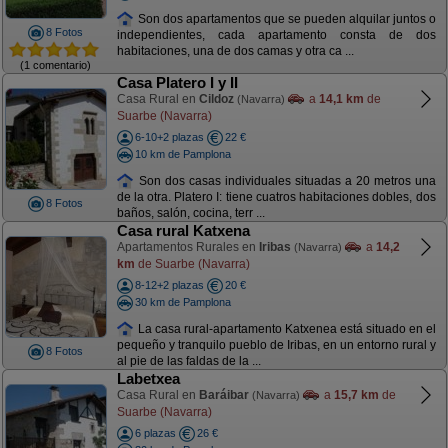
Son dos apartamentos que se pueden alquilar juntos o
8 Fotos
independientes, cada apartamento consta de dos
habitaciones, una de dos camas y otra ca ...
(1 comentario)
Casa Platero I y II
Casa Rural en
Cildoz
a
14,1 km
de
(Navarra)
Suarbe (Navarra)
6-10+2 plazas
22 €
10 km de Pamplona
Son dos casas individuales situadas a 20 metros una
de la otra. Platero I: tiene cuatros habitaciones dobles, dos
8 Fotos
baños, salón, cocina, terr ...
Casa rural Katxena
Apartamentos Rurales en
Iribas
a
14,2
(Navarra)
km
de Suarbe (Navarra)
8-12+2 plazas
20 €
30 km de Pamplona
La casa rural-apartamento Katxenea está situado en el
pequeño y tranquilo pueblo de Iribas, en un entorno rural y
8 Fotos
al pie de las faldas de la ...
Labetxea
Casa Rural en
Baráibar
a
15,7 km
de
(Navarra)
Suarbe (Navarra)
6 plazas
26 €