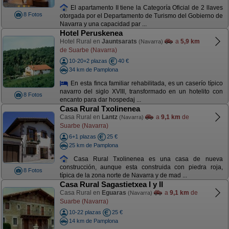
El apartamento II tiene la Categoría Oficial de 2 llaves
8 Fotos
otorgada por el Departamento de Turismo del Gobierno de
Navarra y una capacidad par ...
Hotel Peruskenea
Hotel Rural en
Jauntsarats
a
5,9 km
(Navarra)
de Suarbe (Navarra)
10-20+2 plazas
40 €
34 km de Pamplona
En esta finca familiar rehabilitada, es un caserío típico
navarro del siglo XVIII, transformado en un hotelito con
8 Fotos
encanto para dar hospedaj ...
Casa Rural Txolinenea
Casa Rural en
Lantz
a
9,1 km
de
(Navarra)
Suarbe (Navarra)
6+1 plazas
25 €
25 km de Pamplona
Casa Rural Txolinenea es una casa de nueva
construcción, aunque esta construida con piedra roja,
8 Fotos
típica de la zona norte de Navarra y de mad ...
Casa Rural Sagastietxea I y II
Casa Rural en
Eguaras
a
9,1 km
de
(Navarra)
Suarbe (Navarra)
10-22 plazas
25 €
14 km de Pamplona