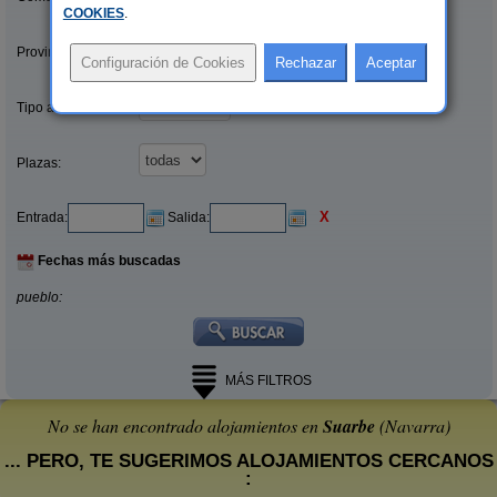
COOKIES
.
Provincias/Islas:
Tipo alquiler:
Plazas:
X
Entrada:
Salida:
Fechas más buscadas
pueblo:
MÁS FILTROS
No se han encontrado alojamientos en
Suarbe
(Navarra)
... PERO, TE SUGERIMOS ALOJAMIENTOS CERCANOS
: