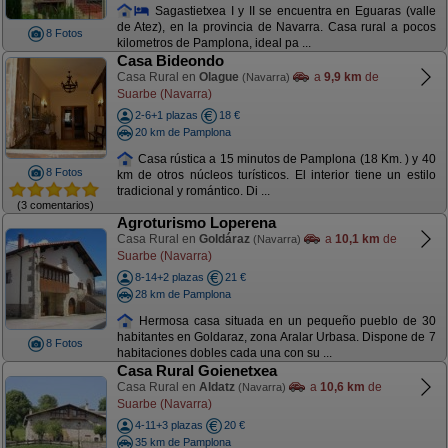
Sagastietxea I y II se encuentra en Eguaras (valle
de Atez), en la provincia de Navarra. Casa rural a pocos
8 Fotos
kilometros de Pamplona, ideal pa ...
Casa Bideondo
Casa Rural en
Olague
a
9,9 km
de
(Navarra)
Suarbe (Navarra)
2-6+1 plazas
18 €
20 km de Pamplona
Casa rústica a 15 minutos de Pamplona (18 Km. ) y 40
8 Fotos
km de otros núcleos turísticos. El interior tiene un estilo
tradicional y romántico. Di ...
(3 comentarios)
Agroturismo Loperena
Casa Rural en
Goldáraz
a
10,1 km
de
(Navarra)
Suarbe (Navarra)
8-14+2 plazas
21 €
28 km de Pamplona
Hermosa casa situada en un pequeño pueblo de 30
habitantes en Goldaraz, zona Aralar Urbasa. Dispone de 7
8 Fotos
habitaciones dobles cada una con su ...
Casa Rural Goienetxea
Casa Rural en
Aldatz
a
10,6 km
de
(Navarra)
Suarbe (Navarra)
4-11+3 plazas
20 €
35 km de Pamplona