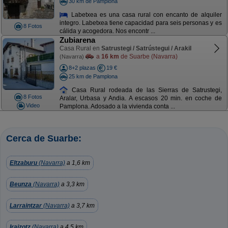
30 km de Pamplona
Labetxea es una casa rural con encanto de alquiler
integro. Labetxea tiene capacidad para seis personas y es
8 Fotos
cálida y acogedora. Nos encontr ...
Zubiarena
Casa Rural en
Satrustegi / Satrústegui / Arakil
a
16 km
de Suarbe (Navarra)
(Navarra)
8+2 plazas
19 €
25 km de Pamplona
Casa Rural rodeada de las Sierras de Satrustegi,
8 Fotos
Aralar, Urbasa y Andia. A escasos 20 min. en coche de
Video
Pamplona. Adosado a la vivienda conta ...
Cerca de Suarbe:
Eltzaburu
(Navarra)
a 1,6 km
Beunza
(Navarra)
a 3,3 km
Larraintzar
(Navarra)
a 3,7 km
Iraizotz
(Navarra)
a 4,5 km