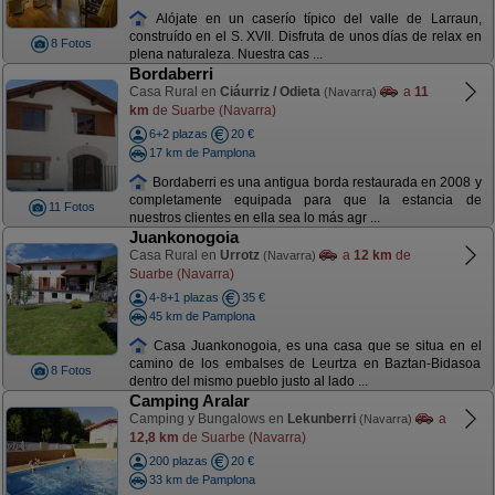
Alójate en un caserío típico del valle de Larraun,
construído en el S. XVII. Disfruta de unos días de relax en
8 Fotos
plena naturaleza. Nuestra cas ...
Bordaberri
Casa Rural en
Ciáurriz / Odieta
a
11
(Navarra)
km
de Suarbe (Navarra)
6+2 plazas
20 €
17 km de Pamplona
Bordaberri es una antigua borda restaurada en 2008 y
completamente equipada para que la estancia de
11 Fotos
nuestros clientes en ella sea lo más agr ...
Juankonogoia
Casa Rural en
Urrotz
a
12 km
de
(Navarra)
Suarbe (Navarra)
4-8+1 plazas
35 €
45 km de Pamplona
Casa Juankonogoia, es una casa que se situa en el
camino de los embalses de Leurtza en Baztan-Bidasoa
8 Fotos
dentro del mismo pueblo justo al lado ...
Camping Aralar
Camping y Bungalows en
Lekunberri
a
(Navarra)
12,8 km
de Suarbe (Navarra)
200 plazas
20 €
33 km de Pamplona