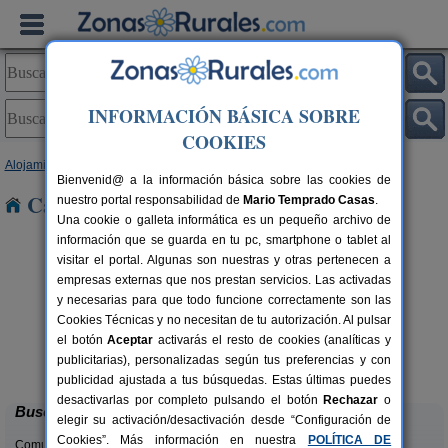
INFORMACIÓN BÁSICA SOBRE
COOKIES
Alojamientos
>
Galicia
>
Ourense
> Riós
Bienvenid@ a la información básica sobre las cookies de
Casas Rurales cerca de Riós
nuestro portal responsabilidad de
Mario Temprado Casas
.
Una cookie o galleta informática es un pequeño archivo de
información que se guarda en tu pc, smartphone o tablet al
visitar el portal. Algunas son nuestras y otras pertenecen a
empresas externas que nos prestan servicios. Las activadas
y necesarias para que todo funcione correctamente son las
Cookies Técnicas y no necesitan de tu autorización. Al pulsar
el botón
Aceptar
activarás el resto de cookies (analíticas y
Aldea Rural A Cortiña
rs.
10+3 pers.
publicitarias), personalizadas según tus preferencias y con
 €
30 €
Castrelo Do Val (Ourense)
desde
publicidad ajustada a tus búsquedas. Estas últimas puedes
desactivarlas por completo pulsando el botón
Rechazar
o
Buscar
elegir su activación/desactivación desde “Configuración de
Cookies”. Más información en nuestra
POLÍTICA DE
Comunidades: