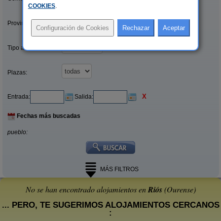
COOKIES
.
Provincias/Islas:
Tipo alquiler:
Plazas:
X
Entrada:
Salida:
Fechas más buscadas
pueblo:
MÁS FILTROS
No se han encontrado alojamientos en
Riós
(Ourense)
... PERO, TE SUGERIMOS ALOJAMIENTOS CERCANOS
: