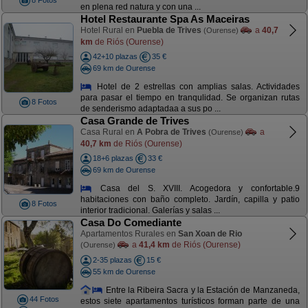
8 Fotos
en plena red natura y con una ...
Hotel Restaurante Spa As Maceiras
Hotel Rural en
Puebla de Trives
a
40,7
(Ourense)
km
de Riós (Ourense)
42+10 plazas
35 €
69 km de Ourense
Hotel de 2 estrellas con amplias salas. Actividades
para pasar el tiempo en tranqulidad. Se organizan rutas
8 Fotos
de senderismo adaptadaa a sus po ...
Casa Grande de Trives
Casa Rural en
A Pobra de Trives
a
(Ourense)
40,7 km
de Riós (Ourense)
18+6 plazas
33 €
69 km de Ourense
Casa del S. XVIII. Acogedora y confortable.9
habitaciones con baño completo. Jardín, capilla y patio
8 Fotos
interior tradicional. Galerías y salas ...
Casa Do Comediante
Apartamentos Rurales en
San Xoan de Rio
a
41,4 km
de Riós (Ourense)
(Ourense)
2-35 plazas
15 €
55 km de Ourense
Entre la Ribeira Sacra y la Estación de Manzaneda,
44 Fotos
estos siete apartamentos turísticos forman parte de una