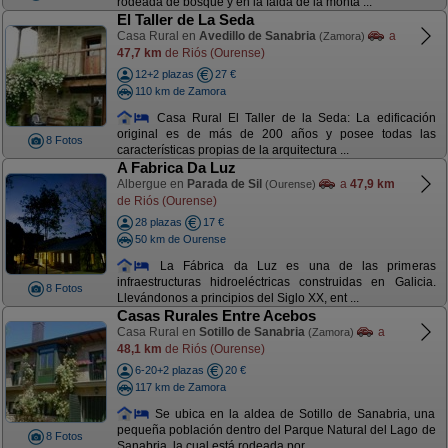
rodeada de bosque y en la falda de la monta ...
El Taller de La Seda
Casa Rural en
Avedillo de Sanabria
a
(Zamora)
47,7 km
de Riós (Ourense)
12+2 plazas
27 €
110 km de Zamora
Casa Rural El Taller de la Seda: La edificación
original es de más de 200 años y posee todas las
8 Fotos
características propias de la arquitectura ...
A Fabrica Da Luz
Albergue en
Parada de Sil
a
47,9 km
(Ourense)
de Riós (Ourense)
28 plazas
17 €
50 km de Ourense
La Fábrica da Luz es una de las primeras
infraestructuras hidroeléctricas construidas en Galicia.
8 Fotos
Llevándonos a principios del Siglo XX, ent ...
Casas Rurales Entre Acebos
Casa Rural en
Sotillo de Sanabria
a
(Zamora)
48,1 km
de Riós (Ourense)
6-20+2 plazas
20 €
117 km de Zamora
Se ubica en la aldea de Sotillo de Sanabria, una
pequeña población dentro del Parque Natural del Lago de
8 Fotos
Sanabria, la cual está rodeada por ...