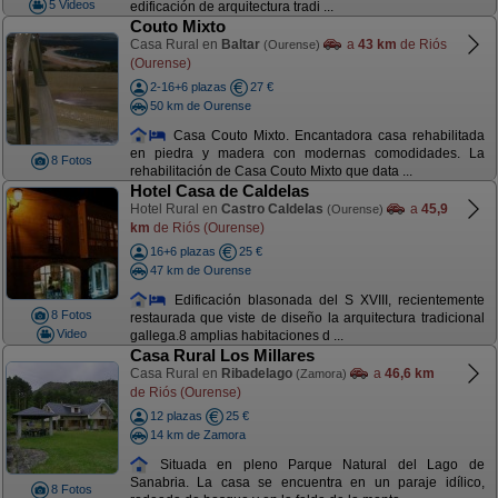
5 Videos
edificación de arquitectura tradi ...
Couto Mixto
Casa Rural en
Baltar
a
43 km
de Riós
(Ourense)
(Ourense)
2-16+6 plazas
27 €
50 km de Ourense
Casa Couto Mixto. Encantadora casa rehabilitada
en piedra y madera con modernas comodidades. La
8 Fotos
rehabilitación de Casa Couto Mixto que data ...
Hotel Casa de Caldelas
Hotel Rural en
Castro Caldelas
a
45,9
(Ourense)
km
de Riós (Ourense)
16+6 plazas
25 €
47 km de Ourense
Edificación blasonada del S XVIII, recientemente
8 Fotos
restaurada que viste de diseño la arquitectura tradicional
Video
gallega.8 amplias habitaciones d ...
Casa Rural Los Millares
Casa Rural en
Ribadelago
a
46,6 km
(Zamora)
de Riós (Ourense)
12 plazas
25 €
14 km de Zamora
Situada en pleno Parque Natural del Lago de
Sanabria. La casa se encuentra en un paraje idílico,
8 Fotos