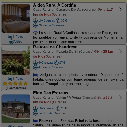
Aldea Rural A Cortiña
Casa Rural en
Castrelo Do Val
a
11,7
(Ourense)
km
de Riós (Ourense)
10+3 plazas
30 €
70 km de Ourense
La Aldea Rural A Cortiña está situada en Pepín, uno de
8 Fotos
los pueblos con encanto de la comarca de Monterrei, al
Video
pie de los montes que dan form ...
Reitoral de Chandrexa
Casa Rural en
Parada Do Sil
a
28 km
(Ourense)
de Riós (Ourense)
6+3 plazas
27 €
47 km de Ourense
Antigua casa en piedra y madera. Dispone de 3
8 Fotos
habitaciones dobles con baño, además de ser vivienda
familiar. Tranquilidad y entorno de gran ...
(1 comentario)
Eido Das Estrelas
Casa Rural en
Valdín / A Veiga
a
37,7
(Ourense)
km
de Riós (Ourense)
19+2 plazas
28 €
145 km de Ourense
Bienvenido a Eido das Estrelas, la hospedería rural de
Valdín, una aldea típica de la montaña orensana situada